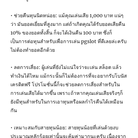
• ช่วยคืนทุนนิดหน่อย: แม้คุณเล่นเสีย 1,000 บาท แน่ๆ
ว่า มันยอดเยี่ยมที่สูงมาก แต่ถ้าเกิดคุณได้รับยอดเสียคืน
10% ของยอดทั้งสิ้น ก็จะได้เงินคืน 100 บาท ซึ่งก็
เป็นการต่อทุนสำหรับเพื่อการเล่น pgslot ที่ดีเลยล่ะครับ
ไม่ต้องทำยอดอีกด้วย
• ลดการเสี่ยง: ผู้เล่นที่ยังไม่แน่ใจว่าจะเล่น สล็อต แล้ว
ทำเงินได้ไหม แม้กระนั้นก็ไม่ต้องการที่จะอยากรับโบนัส
เครดิตฟรี โปรโมชั่นนี้ก็จะช่วยลดการเสี่ยงสำหรับใน
การเล่นเสียได้มากขึ้น เพราะถ้าหากคุณเล่นเสียจริงๆก็
ยังมีทุนสำหรับในการเอาทุนหรือผลกำไรคืนได้เหมือน
กัน
• เหมาะสมกับสายทุนน้อย: สายทุนน้อยที่เล่นด้วยงบ
ประมาณหลักร้อยเท่านั้นจะคุ้มค่ามากนะครับ เนื่องจาก