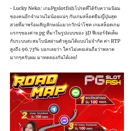
• Lucky Neko: เกมPgslotfishโปรดที่ได้รับความนิยม
ของคนอีกจำนวนไม่น้อยแน่ๆ กับเกมสล็อตธีมญี่ปุ่นสุด
สวยที่มาพร้อมสัญลักษณ์แมวกวักนำโชค เกมสล็อตเกม
แรกๆของค่าย pg ที่มาในรูปแบบของ 3D ฟีเจอร์จัดเต็ม
กับระบบสะสมโบนัสผ่านตัวคูณได้แบบไม่จำกัด ค่า RTP
สูงถึง 96.73% บอกเลยว่า ใครไม่เคยเล่นถือว่าพลาด
มากๆครับผม มาทดลองกันได้เลย!