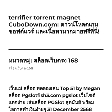
terrifier torrent magnet
CuboDown.com: ดาวน์โหลดเกม
ซอฟต์แวร์ และเนื้อหามากมายฟรีที่นี่!
หมวดหมู่:
สล็อตเว็บตรง 168
สล็อตเว็บตรง 168
เว็บแม่ สล็อต ทดลองเล่น Top 51 by Megan
สล็อต Pgslotfish3.com pgslot เว็บไซต์
แตกง่าย เล่นสล็อต PGSlot สุดมันส์ พร้อม
โอกาสทำเงินง่ายๆ 31 December 2568