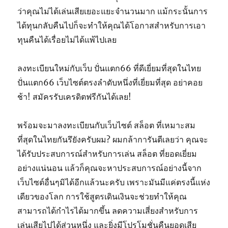
ว่าคุณไม่ได้เล่นเสียเยอะแยะจำนวนมาก แม้กระนั้นการ
ได้ทุนกลับคืนไปก็จะทำให้คุณได้โอกาสสำหรับการเอา
ทุนคืนได้เรื่อยไม่ได้แพ้ไปเลย
ลงทะเบียนใหม่กับเว็บ ปั่นแตก66 ที่ดีเยี่ยมที่สุดในไทย
ปั่นแตก66 เว็บไซต์ตรงลำดับหนึ่งที่เยี่ยมที่สุด อย่าคอย
ช้า! สมัครรับเครดิตฟรีกันได้เลย!
พร้อมจะมาลงทะเบียนกับเว็บไซต์ สล็อต ที่เหมาะสม
ที่สุดในไทยกันรึยังครับผม? ผมกล้าการันตีเลยว่า คุณจะ
ได้รับประสบการณ์สำหรับการเล่น สล็อต ที่ยอดเยี่ยม
อย่างแน่นอน แล้วก็คุณจะหาประสบการณ์อย่างนี้จาก
เว็บไซต์อื่นๆมิได้อีกแล้วนะครับ เพราะมันมีแค่ตรงนี้แห่ง
เดียวของโลก การใช้สูตรเดินเงินจะช่วยทำให้คุณ
สามารถได้กำไรได้มากขึ้น ลดความเสี่ยงสำหรับการ
เล่นเสียไปได้ส่วนหนึ่ง และยิ่งมีโปรโมชั่นคืนยอดเสีย