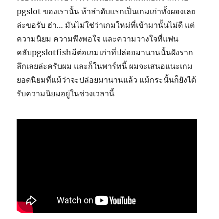
pgslot ของเรานั้น ห้าลำดับแรกเป็นเกมเก่าทั้งผองเลย
ล่ะขอรับ ฮ่า… มันไม่ใช่ว่าเกมใหม่ที่เข้ามานั้นไม่ดี แต่
ความนิยม ความพึงพอใจ และความวางใจที่แฟน
คลับpgslotfishมีต่อเกมเก่าที่ปล่อยมานานนั้นฝังราก
ลึกเลยล่ะครับผม และก็ในพาร์ทนี้ ผมจะเสนอแนะเกม
ยอดนิยมที่แม้ว่าจะปล่อยมานานแล้ว แม้กระนั้นก็ยังได้
รับความนิยมอยู่ในช่วงเวลานี้