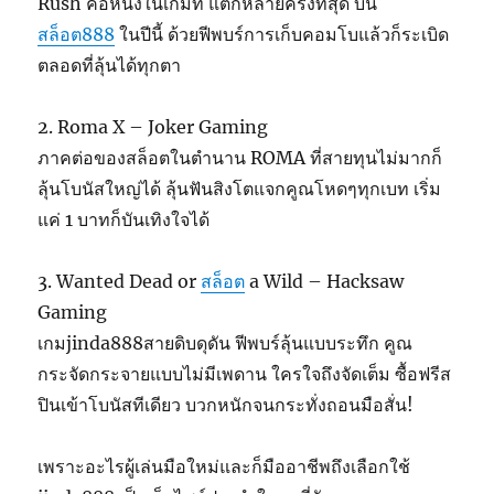
Rush คือหนึ่งในเกมที่ แตกหลายครั้งที่สุด บน
สล็อต888
ในปีนี้ ด้วยฟีพบร์การเก็บคอมโบแล้วก็ระเบิด
ตลอดที่ลุ้นได้ทุกตา
2. Roma X – Joker Gaming
ภาคต่อของสล็อตในตำนาน ROMA ที่สายทุนไม่มากก็
ลุ้นโบนัสใหญ่ได้ ลุ้นฟันสิงโตแจกคูณโหดๆทุกเบท เริ่ม
แค่ 1 บาทก็บันเทิงใจได้
3. Wanted Dead or
สล็อต
a Wild – Hacksaw
Gaming
เกมjinda888สายดิบดุดัน ฟีพบร์ลุ้นแบบระทึก คูณ
กระจัดกระจายแบบไม่มีเพดาน ใครใจถึงจัดเต็ม ซื้อฟรีส
ปินเข้าโบนัสทีเดียว บวกหนักจนกระทั่งถอนมือสั่น!
เพราะอะไรผู้เล่นมือใหม่และก็มืออาชีพถึงเลือกใช้