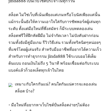
jinda888 เป็นเว็บไซต์ประจำในทุกวี่วัน
สล็อต ไม่ใช่เว็บที่เน้นเพียงแค่เกมหรือโบนัสเพียงแค่นั้น
แม้กระนั้นยังให้ความเอาใจใส่กับการซัพพอร์ตผู้เล่นทุก
ระดับ ตั้งแต่มือใหม่ที่พึ่งสมัคร ก็มีระบบทดลองเล่น
สล็อตฟรีให้ฝึกหัดฝีมือ ไม่จำกัดเวลา ไม่บังคับฝากก่อน
รวมทั้งยังมีคู่มือเกม รีวิววิธีเล่น รวมทั้งทริคนิดๆหน่อยๆ
ที่แชร์โดยผู้เล่นจริง สำหรับมืออาชีพที่อยากได้ความเร็ว
สำหรับการทำธุรกรรม jinda888 ใช้ระบบออโต้เต็ม
ต้นแบบ ถอนเงินไม่ถึง 5 วินาที พร้อมเชื่อมต่อกับระบบ
แบงค์แล้วก็วอลเล็ตทุกเจ้าในไทย
เหมาะกับใครกันแน่? คนใดกันแน่ควรจะลองเล่น
สล็อต บ้าง?
• มือใหม่ที่อยากหาเว็บไซต์ปั่นสล็อตง่ายๆไม่ต้อง