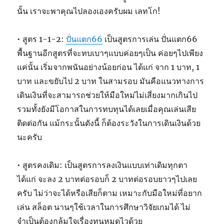
นั้น เราจะพาคุณไปลองเองครับผม เลทโก!
• สูตร 1-1-2:
ปั่นแตก66
เป็นสูตรการเล่น ปั่นแตก66
พื้นฐานอีกสูตรที่จะทบเบาๆแบบค่อยๆเป็น ค่อยๆไปเพียง
แค่นั้น เริ่มจากพนันอย่างน้อยก่อน ได้แก่ จาก 1 บาท, 1
บาท และขยับไป 2 บาท ในสามรอบ มันคือแนวทางการ
เดินเงินที่จะสามารถช่วยให้มือใหม่ไม่เสี่ยงมากเกินไป
รวมทั้งยังมีโอกาสในการทบทุนได้เลยเมื่อคุณเล่นเสีย
ติดต่อกัน แม้กระนั้นดังนี้ ก็ต้องระวังในการเดินเงินด้วย
นะครับ
• สูตรคงเดิม: เป็นสูตรการลงเงินแบบเท่าเดิมทุกตา
ได้แก่ จะลง 2 บาทต่อรอบก็ 2 บาทต่อรอบยาวๆไปเลย
ครับ ไม่ว่าจะได้หรือเสียก็ตาม เหมาะกับมือใหม่ที่อยาก
เล่น สล็อต นานๆใช้เวลาในการศึกษาวิจัยเกมได้ ไม่
จำเป็นต้องกลุ้มใจเรื่องทุนหมดไวด้วย