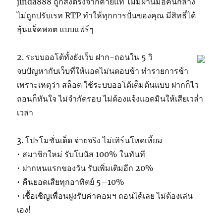
jinda888 ถูกส่งตรงจากค่ายแท้ ไม่มีผ่านมือคนกลาง
ไม่ถูกปรับเรท RTP ทำให้ทุกการปั่นของคุณ มีสิทธิ์ได้
ลุ้นแจ็คพอต แบบแฟร์ๆ
2. ระบบออโต้ทั้งยังเว็บ ฝาก-ถอนใน 5 วิ
จบปัญหากับเว็บที่ให้แอดไม่นตอบช้า ทำรายการช้า
เพราะเหตุว่า สล็อต ใช้ระบบออโต้เต็มต้นแบบ ฝากก็ไว
ถอนก็ทันใจ ไม่จำกัดรอบ ไม่ต้องแจ้งแอดมินให้เสียเวล่ำ
เวลา
3. โปรโมชั่นเด็ด จ่ายจริง ไม่เทิร์นโหดเหี้ยม
• สมาชิกใหม่ รับโบนัส 100% ในทันที
• ฝากหนแรกของวัน รับเพิ่มเติมอีก 20%
• คืนยอดเสียทุกอาทิตย์ 5–10%
• เชื้อเชิญเพื่อนฝูงรับค่าคอมฯ ถอนได้เลย ไม่ต้องเล่น
เอง!