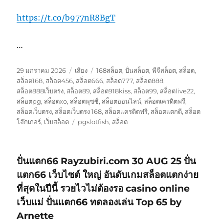
https://t.co/b977nR8BgT
…
เขียน
รูป
หมวด
29 มกราคม 2026
เสียง
168สล็อต
,
ปั่นสล็อต
,
พีจีสล็อต
,
สล็อต
,
เมื่อ
แบบ
หมู่
สล็อต168
,
สล็อต456
,
สล็อต666
,
สล็อต777
,
สล็อต888
,
เรื่อง
สล็อต888เว็บตรง
,
สล็อต89
,
สล็อต918kiss
,
สล็อต99
,
สล็อตlive22
,
สล็อตpg
,
สล็อตxo
,
สล็อตพุซซี่
,
สล็อตออนไลน์
,
สล็อตเครดิตฟรี
,
สล็อตเว็บตรง
,
สล็อตเว็บตรง 168
,
สล็อตเเครดิตฟรี
,
สล็อตแตกดี
,
สล็อต
ป้าย
โจ๊กเกอร์
,
เว็บสล็อต
pgslotfish
,
สล็อต
กำกับ
ปั่นแตก66 Rayzubiri.com 30 AUG 25 ปั่น
แตก66 เว็บไซต์ ใหญ่ อันดับเกมสล็อตแตกง่าย
ที่สุดในปีนี้ รวยไวไม่ต้องรอ casino online
เว็บแม่ ปั่นแตก66 ทดลองเล่น Top 65 by
Arnette