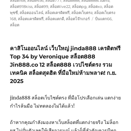
สล็อต168
,
สล็อต456
,
สล็อต777
,
สล็อต888
,
สล็อต888เว็บตรง
,
เรื่อง
สล็อต918kiss
,
สล็อต99
,
สล็อตlive22
,
สล็อตpg
,
สล็อตxo
,
สล็อต
พุซซี่
,
สล็อตออนไลน์
,
สล็อตเครดิตฟรี
,
สล็อตเว็บตรง
,
สล็อตเว็บตรง
ป้าย
168
,
สล็อตเเครดิตฟรี
,
สล็อตแตกดี
,
สล็อตโจ๊กเกอร์
ปั่นแตก66
,
กำกับ
สล็อต
คาสิโนออนไลน์ เว็บใหญ่ jinda888 เครดิตฟรี
Top 34 by Veronique สล็อต888
Jin888.co 12 สล็อต888 เวปไซต์ตรง รวม
เทคนิค สล็อตสุดฮิต ที่มือใหม่ห้ามพลาด! ก.ย.
2025
jinda888 สล็อตเว็บไซต์ตรง ที่มือโปรเลือกเล่น แตกง่าย
กำไรล้นมือ ไม่ทดลองไม่ได้แล้ว!
ถ้าหากคุณกำลังมองหาเว็บสล็อตที่แตกง่ายจริง ไม่ล็อก
ยูส ไม่ปั่นตัวเลขให้เสียอารมณ์ แล้วก็ที่สำคัญควรมีทุก