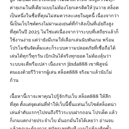
ค่ายเกมในที่เดียวแบบไม่ต้องโยกเครดิตให้วุ่นวาย สล็อต
เป็นหนึ่งในชื่อที่คุณไม่สมควรละเลยในยุคนี้ เนื่องจากว่า
นี่เป็นเว็บไซต์ตรงไม่ผ่านเอเย่นต์ที่กำลังเป็นที่เอ๋ยถึงสูง
ที่สุดในปี 2025 ไม่ใช่แค่เนื่องจากว่าระบบที่เสถียรแล้วก็
ใช้งานง่าย แต่ว่ายังมีเกมให้เลือกเล่นนับพันเกม พร้อม
โปรโมชันจัดเต็มและก็ระบบความปลอดภัยที่เชื่อถือได้
เล่นได้ทุกวี่ทุกวัน เบิกเงินได้จริงทุกยอด ไม่ต้องลุ้นว่า
ระบบจะดีหรือเปล่า เนื่องจาก jinda888 เขาพิสูจน์
ตนเองด้วยรีวิวจากผู้เล่น สล็อต888 จริงมาแล้วนับไม่
ถ้วน
เนื้อหานี้เราจะพาคุณไปรู้จักกับเว็บ สล็อต888 ให้ลึก
ที่สุด ตั้งแต่จุดเด่นที่ทำให้เว็บนี้ขึ้นแท่นเว็บไซต์สล็อตน่า
เล่นลำดับแรกๆไปจนถึงรีวิวระบบฝากถอน โปรเด็ด แล้ว
ก็เกมแตกง่ายประจำเว็บ มั่นอกมั่นใจได้เลยว่า อ่านจบ
แล้วคุณจะต้องการ สมัครเลยทันที แบบไม่ต้องคิดซ้ำ