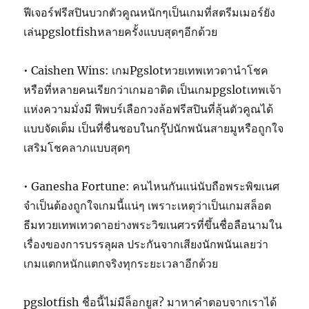
ฟีเจอร์ฟรีสปินบวกตัวคูณหนักๆเป็นเกมที่สตรีมเมอร์ยัง
เล่นpgslotfishหลายครั้งแบบสุดๆอีกด้วย
• Caishen Wins: เกมPgslotทวยเทพเทวดานำโชค
หรือที่หลายคนเรียกว่าเกมอาติด เป็นเกมpgslotเทพเจ้า
แห่งความมั่งมี ฟีพบร์เลือกวงล้อฟรีสปินที่ลุ้นตัวคูณได้
แบบจัดเต็ม เป็นที่ชื่นชอบในกรุ๊ปนักพนันสายมูหรือถูกใจ
เสริมโชคลาภแบบสุดๆ
• Ganesha Fortune: คนไหนกันแน่นับถือพระพิฆเนศ
จำเป็นต้องถูกใจเกมนี้แน่ๆ เพราะเหตุว่าเป็นเกมสล็อต
ธีมทวยเทพเทวดาอย่างพระวิฆเนศวรที่ขึ้นชื่อลือนามใน
เรื่องของการบรรลุผล ประกันจากเสียงนักพนันเลยว่า
เกมแตกหนักแตกจริงทุกระยะเวลาอีกด้วย
pgslotfish ชื่อนี้ไม่มีล็อกยูส? มาหาคำตอบจากเราได้