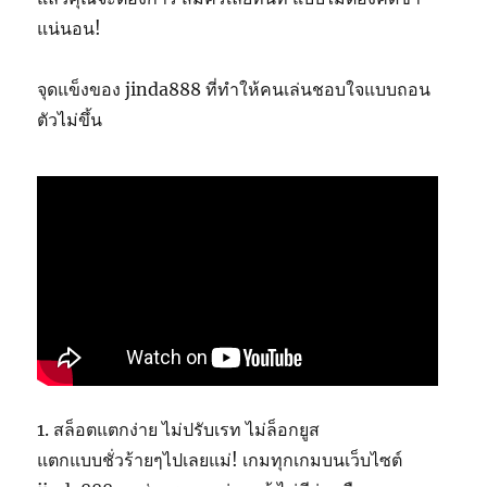
แน่นอน!
จุดแข็งของ jinda888 ที่ทำให้คนเล่นชอบใจแบบถอน
ตัวไม่ขึ้น
1. สล็อตแตกง่าย ไม่ปรับเรท ไม่ล็อกยูส
แตกแบบชั่วร้ายๆไปเลยแม่! เกมทุกเกมบนเว็บไซต์