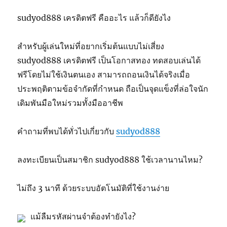
sudyod888 เครดิตฟรี คืออะไร แล้วก็ดียังไง
สำหรับผู้เล่นใหม่ที่อยากเริ่มต้นแบบไม่เสี่ยง
sudyod888 เครดิตฟรี เป็นโอกาสทอง ทดสอบเล่นได้
ฟรีโดยไม่ใช้เงินตนเอง สามารถถอนเงินได้จริงเมื่อ
ประพฤติตามข้อจำกัดที่กำหนด ถือเป็นจุดแข็งที่ล่อใจนัก
เดิมพันมือใหม่รวมทั้งมืออาชีพ
คำถามที่พบได้ทั่วไปเกี่ยวกับ
sudyod888
ลงทะเบียนเป็นสมาชิก sudyod888 ใช้เวลานานไหม?
ไม่ถึง 3 นาที ด้วยระบบอัตโนมัติที่ใช้งานง่าย
แม้ลืมรหัสผ่านจำต้องทำยังไง?