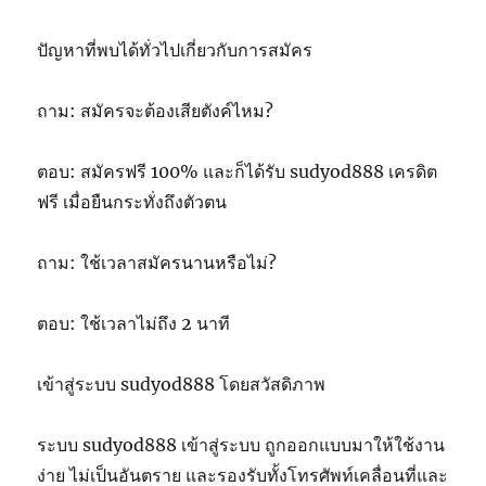
ปัญหาที่พบได้ทั่วไปเกี่ยวกับการสมัคร
ถาม: สมัครจะต้องเสียตังค์ไหม?
ตอบ: สมัครฟรี 100% และก็ได้รับ sudyod888 เครดิต
ฟรี เมื่อยืนกระทั่งถึงตัวตน
ถาม: ใช้เวลาสมัครนานหรือไม่?
ตอบ: ใช้เวลาไม่ถึง 2 นาที
เข้าสู่ระบบ sudyod888 โดยสวัสดิภาพ
ระบบ sudyod888 เข้าสู่ระบบ ถูกออกแบบมาให้ใช้งาน
ง่าย ไม่เป็นอันตราย และรองรับทั้งโทรศัพท์เคลื่อนที่และ