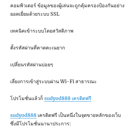
คอมพิวเตอร์ ข้อมูลของผู้เล่นจะถูกคุ้มครองป้องกันอย่าง
ยอดเยี่ยมด้วยระบบ SSL
เทคนิคเข้าระบบโดยสวัสดิภาพ
ตั้งรหัสผ่านที่คาดคะเนยาก
เปลี่ยนรหัสผ่านบ่อยๆ
เลี่ยงการเข้าสู่ระบบผ่าน Wi-Fi สาธารณะ
โปรโมชั่นแล้วก็
sudyod888 เครดิตฟรี
sudyod888
เครดิตฟรี เป็นหนึ่งในจุดขายหลักของเว็บ
ซึ่งมีโปรโมชั่นนานาประการ: