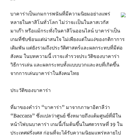
บาคาร่าเป็นเกมการพนันที่มีความนิยมอย่างแพร่
หลายในคาสิโนทั่วโลก ไม่ว่าจะเป็นในลาสเวกัส
มาเก๊า หรือแม้กระทั่งในคาสิโนออนไลน์ บาคาร่าเป็น
เกมที่ซับซ้อนแต่น่าสนใจ ไม่เพียงแต่ในแง่ของกติกาการ
เดิมพัน แต่ยังรวมถึงประวัติศาสตร์และผลกระทบที่มีต่อ
สังคม ในบทความนี้ เราจะสำรวจประวัติของบาคาร่า
วิธีการเล่น และผลกระทบทั้งแบบบวกและลบที่เกิดขึ้น
จากการเล่นบาคาร่าในสังคมไทย
ประวัติของบาคาร่า
ที่มาของคำว่า “บาคาร่า” มาจากภาษาอิตาลีว่า
“Baccara” ซึ่งแปลว่าศูนย์ ซึ่งหมายถึงแต้มศูนย์ที่มีใน
หน้าไพ่บนบาคาร่า เกมนี้เริ่มต้นขึ้นในศตวรรษที่ 19 ใน
ประเทศฝรั่งเศส ก่อนที่จะได้รับความนิยมแพร่หลายไป