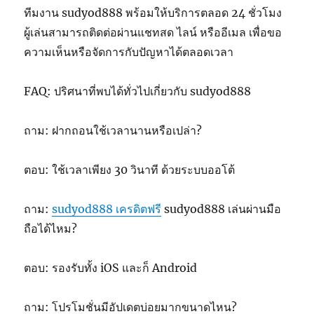
ทีมงาน sudyod888 พร้อมให้บริการตลอด 24 ชั่วโมง
ผู้เล่นสามารถติดต่อผ่านแชทสด ไลน์ หรืออีเมล เพื่อขอ
ความเห็นหรือจัดการกับปัญหาได้ตลอดเวลา
FAQ: ปริศนาที่พบได้ทั่วไปเกี่ยวกับ sudyod888
ถาม: ฝากถอนใช้เวลานานหรือเปล่า?
ตอบ: ใช้เวลาเพียง 30 วินาที ด้วยระบบออโต้
ถาม:
sudyod888 เครดิตฟรี
sudyod888 เล่นผ่านมือ
ถือได้ไหม?
ตอบ: รองรับทั้ง iOS และก็ Android
ถาม: โปรโมชั่นมีอัปเดตบ่อยมากขนาดไหน?