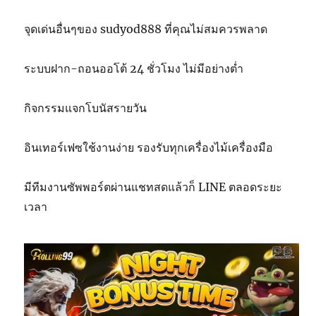
จุดเด่นอื่นๆของ sudyod888 ที่คุณไม่สมควรพลาด
ระบบฝาก-ถอนออโต้ 24 ชั่วโมง ไม่มีอย่างต่ำ
กิจกรรมแจกโบนัสรายวัน
อินเทอร์เฟซใช้งานง่าย รองรับทุกเครื่องไม้เครื่องมือ
มีทีมงานซัพพอร์ตผ่านแชทสดแล้วก็ LINE ตลอดระยะ
เวลา