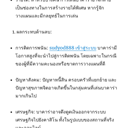
เป็นช่องทางในการสร้างรายได้พิเศษ หากรู้จัก
วางแผนและมีกลยุทธ์ในการเล่น
ผลกระทบด้านลบ:
การติดการพนัน:
sudyod888 เข้าสู่ระบบ
บาคาร่ามี
โอกาสสูงที่จะนำไปสู่การติดพนัน โดยเฉพาะในกรณี
ของผู้ที่มีความคะนองหรือขาดการวางแผนที่ดี
ปัญหาสังคม: ปัญหาหนี้สิน ครอบครัวที่แยกย้าย และ
ปัญหาสุขภาพจิตอาจเกิดขึ้นในกลุ่มคนที่เล่นบาคาร่า
มากเกินไป
เศรษฐกิจ: บาคาร่าอาจดึงดูดเงินออกจากระบบ
เศรษฐกิจไปยังคาสิโน ทั้งในรูปแบบของสถานที่จริง
และออนไลน์