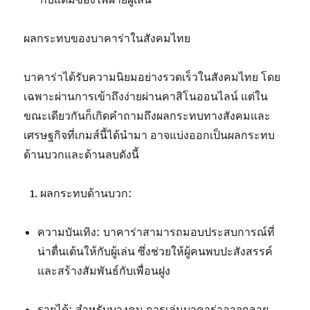
ผลกระทบของบาคาร่าในสังคมไทย
บาคาร่าได้รับความนิยมอย่างรวดเร็วในสังคมไทย โดย
เฉพาะผ่านการเข้าถึงง่ายผ่านคาสิโนออนไลน์ แต่ใน
ขณะเดียวกันก็เกิดคำถามถึงผลกระทบทางสังคมและ
เศรษฐกิจที่เกมส์นี้ได้นำมา อาจแบ่งออกเป็นผลกระทบ
ด้านบวกและด้านลบดังนี้
ผลกระทบด้านบวก:
ความบันเทิง: บาคาร่าสามารถมอบประสบการณ์ที่
น่าตื่นเต้นให้กับผู้เล่น ซึ่งช่วยให้ผู้คนพบปะสังสรรค์
และสร้างสัมพันธ์กับเพื่อนฝูง
รายได้: สำหรับบางคน การเล่นบาคาร่าอาจกลาย