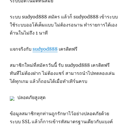
ระบบอัตโนมัติทันสมัย
ระบบ sudyod888 สมัคร แล้วก็ sudyod888 เข้าระบบ
ใช้ระบบออโต้เต็มแบบ ไม่ต้องรอนาน ทำรายการได้เอง
ด้านในไม่ถึง 1 นาที
แจกจริงกับ
sudyod888
เครดิตฟรี
สมาชิกใหม่ที่สมัครวันนี้ รับ sudyod888 เครดิตฟรี
ทันทีไม่ต้องฝาก ไม่ต้องแชร์ สามารถนำไปทดลองเล่น
ได้ทุกเกม แล้วก็ถอนได้เมื่อทำเทิร์นครบ
ปลอดภัยสูงสุด
ข้อมูลสมาชิกทุกท่านถูกรักษาไว้อย่างปลอดภัยด้วย
ระบบ SSL แล้วก็การเข้ารหัสมาตรฐานเดียวกับแบงค์