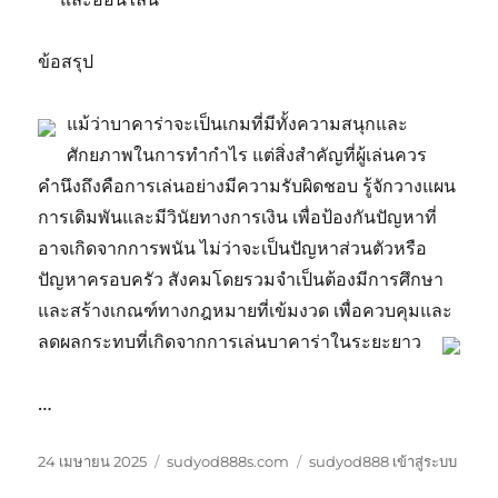
ข้อสรุป
แม้ว่าบาคาร่าจะเป็นเกมที่มีทั้งความสนุกและ
ศักยภาพในการทำกำไร แต่สิ่งสำคัญที่ผู้เล่นควร
คำนึงถึงคือการเล่นอย่างมีความรับผิดชอบ รู้จักวางแผน
การเดิมพันและมีวินัยทางการเงิน เพื่อป้องกันปัญหาที่
อาจเกิดจากการพนัน ไม่ว่าจะเป็นปัญหาส่วนตัวหรือ
ปัญหาครอบครัว สังคมโดยรวมจำเป็นต้องมีการศึกษา
และสร้างเกณฑ์ทางกฎหมายที่เข้มงวด เพื่อควบคุมและ
ลดผลกระทบที่เกิดจากการเล่นบาคาร่าในระยะยาว
…
เขียน
หมวด
ป้าย
24 เมษายน 2025
sudyod888s.com
sudyod888 เข้าสู่ระบบ
เมื่อ
หมู่
กำกับ