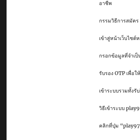
อาชีพ
กรรมวิธีการสมัคร
เข้าสู่หน้าเว็บไซต
กรอกข้อมูลที่จำเป็น
รับรอง OTP เพื่อใ
เข้าระบบรวมทั้งรับ
วิธีเข้าระบบ play
คลิกที่ปุ่ม “play97