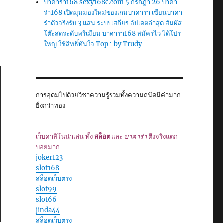
บาคาร่า168 sexy168c.com 5 กรกฎา 26 บาคา
ร่า168 เปิดมุมมองใหม่ของเกมบาคาร่า เซียนบาคา
ร่าตัวจริงรับ 3 แสน ระบบเสถียร อัปเดตล่าสุด สัมผัส
โต๊ะสดระดับพรีเมียม บาคาร่า168 สมัครไว ได้โปร
ใหญ่ ใช้สิทธิ์ทันใจ Top 1 by Trudy
การอุดมไปด้วยวิชาความรู้รวมทั้งความถนัดมีค่ามาก
ยิ่งกว่าทอง
เว็บคาสิโนน่าเล่น ทั้ง
สล็อต
และ
บาคาร่า
ตึงจริงแตก
บ่อยมาก
joker123
slot168
สล็อตเว็บตรง
slot99
slot66
jinda44
สล็อตเว็บตรง