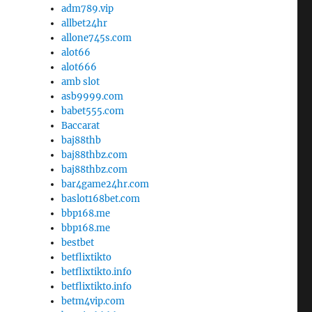
adm789.vip
allbet24hr
allone745s.com
alot66
alot666
amb slot
asb9999.com
babet555.com
Baccarat
baj88thb
baj88thbz.com
baj88thbz.com
bar4game24hr.com
baslot168bet.com
bbp168.me
bbp168.me
bestbet
betflixtikto
betflixtikto.info
betflixtikto.info
betm4vip.com