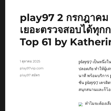
play97 2 กรกฎาคม pl
เยอะตรวจสอบได้ทุก
Top 61 by Katheri
เขียน
1 ตุลาคม 2025
play97 เป็นหนึ่งใน
เมื่อ
หมวด
play97vip.com
ปลอดภัย ทำให้ผู้เ
หมู่
ป้าย
play97 สมัคร
นาที พร้อมบริการ 
กำกับ
ชั่น play97 เครดิต
สนุกสนานและก็โอก
ทำไมจะต้องเลื