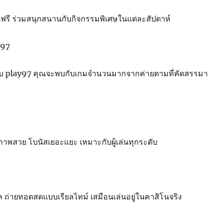
ฟรี ร่วมสนุกสนานกับกิจกรรมพิเศษในแต่ละสัปดาห์
y97
กับ play97 คุณจะพบกับเกมจำนวนมากจากค่ายตามที่คัดสรรมา
าพสวย โบนัสเยอะแยะ เหมาะกับผู้เล่นทุกระดับ
โล ถ่ายทอดสดแบบเรียลไทม์ เสมือนเล่นอยู่ในคาสิโนจริง