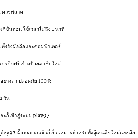
ไม่ควรพลาด
่กี่ขั้นตอน ใช้เวลาไม่ถึง 1 นาที
บทั้งยังมือถือและคอมพิวเตอร์
เครดิตฟรี สำหรับสมาชิกใหม่
ีอย่างต่ำ ปลอดภัย 100%
1 วัน
ะก็เข้าสู่ระบบ play97
บ play97 นั้นสะดวกแล้วก็เร็ว เหมาะสำหรับทั้งผู้เล่นมือใหม่และมือ