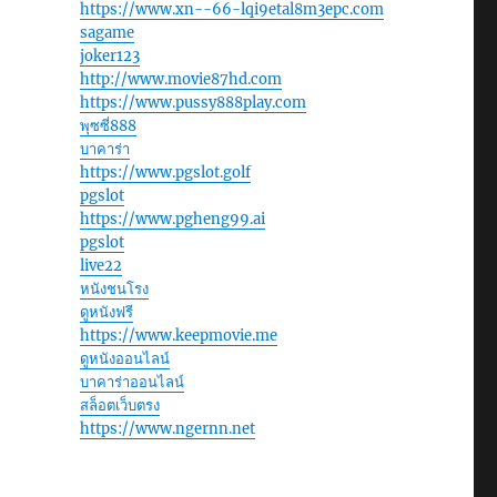
https://www.xn--66-lqi9etal8m3epc.com
sagame
joker123
http://www.movie87hd.com
https://www.pussy888play.com
พุซซี่888
บาคาร่า
https://www.pgslot.golf
pgslot
https://www.pgheng99.ai
pgslot
live22
หนังชนโรง
ดูหนังฟรี
https://www.keepmovie.me
ดูหนังออนไลน์
บาคาร่าออนไลน์
สล็อตเว็บตรง
https://www.ngernn.net