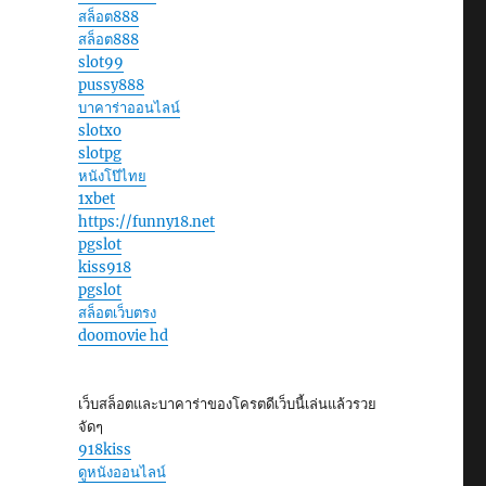
สล็อต888
สล็อต888
slot99
pussy888
บาคาร่าออนไลน์
slotxo
slotpg
หนังโป๊ไทย
1xbet
https://funny18.net
pgslot
kiss918
pgslot
สล็อตเว็บตรง
doomovie hd
เว็บสล็อตและบาคาร่าของโครตดีเว็บนี้เล่นแล้วรวย
จัดๆ
918kiss
ดูหนังออนไลน์