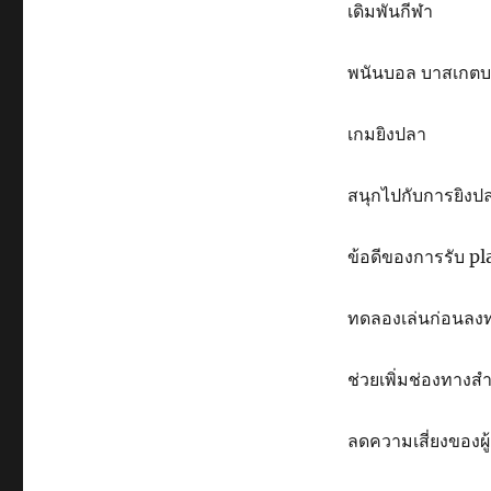
เดิมพันกีฬา
พนันบอล บาสเกตบอล
เกมยิงปลา
สนุกไปกับการยิงปล
ข้อดีของการรับ pl
ทดลองเล่นก่อนลงท
ช่วยเพิ่มช่องทาง
ลดความเสี่ยงของผู้