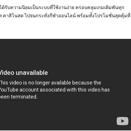
7 ได้รับความนิยมเป็นระบบที่ใช้งานง่าย ครอบคลุมเกมเดิมพันทุก
ต คาสิโนสด ไปจนกระทั่งกีฬาออนไลน์ พร้อมทั้งโปรโมชั่นสุดคุ้มที่