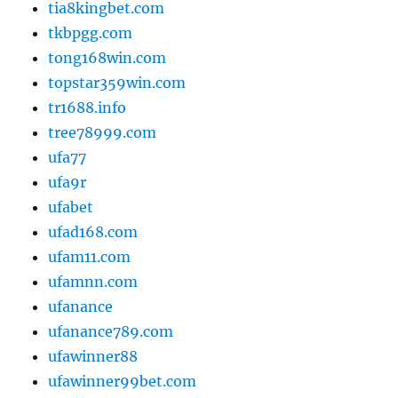
tia8kingbet.com
tkbpgg.com
tong168win.com
topstar359win.com
tr1688.info
tree78999.com
ufa77
ufa9r
ufabet
ufad168.com
ufam11.com
ufamnn.com
ufanance
ufanance789.com
ufawinner88
ufawinner99bet.com