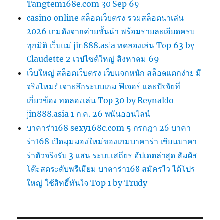
Tangtem168e.com 30 Sep 69
casino online สล็อตเว็บตรง รวมสล็อตน่าเล่น
2026 เกมดังจากค่ายชั้นนำ พร้อมรายละเอียดครบ
ทุกมิติ เว็บแม่ jin888.asia ทดลองเล่น Top 63 by
Claudette 2 เวปไซต์ใหญ่ สิงหาคม 69
เว็บใหญ่ สล็อตเว็บตรง เว็บแจกหนัก สล็อตแตกง่าย มี
จริงไหม? เจาะลึกระบบเกม ฟีเจอร์ และปัจจัยที่
เกี่ยวข้อง ทดลองเล่น Top 30 by Reynaldo
jin888.asia 1 ก.ค. 26 พนันออนไลน์
บาคาร่า168 sexy168c.com 5 กรกฎา 26 บาคา
ร่า168 เปิดมุมมองใหม่ของเกมบาคาร่า เซียนบาคา
ร่าตัวจริงรับ 3 แสน ระบบเสถียร อัปเดตล่าสุด สัมผัส
โต๊ะสดระดับพรีเมียม บาคาร่า168 สมัครไว ได้โปร
ใหญ่ ใช้สิทธิ์ทันใจ Top 1 by Trudy