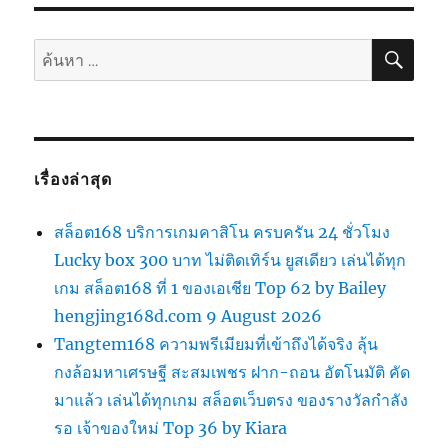
ค้นห
ค้นหา:
เรื่องล่าสุด
สล็อต168 บริการเกมคาสิโน ครบครัน 24 ชั่วโมง
Lucky box 300 บาท ไม่ติดเทิร์น ยูสเดียว เล่นได้ทุก
เกม สล็อต168 ที่ 1 ของเอเชีย Top 62 by Bailey
hengjing168d.com 9 August 2026
Tangtem168 ความพรีเมียมที่เข้าถึงได้จริง ลุ้น
กงล้อมหาเศรษฐี สะสมเพชร ฝาก-ถอน อัตโนมัติ คัด
มาแล้ว เล่นได้ทุกเกม สล็อตเว็บตรง ของรางวัลกำลัง
รอ เจ้าของใหม่ Top 36 by Kiara