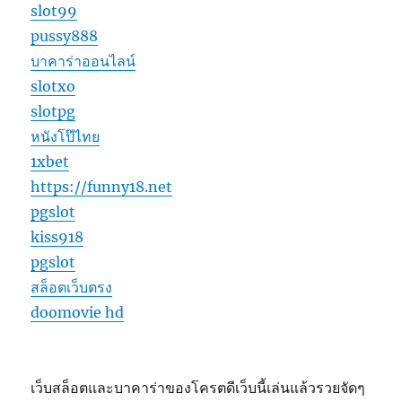
slot99
pussy888
บาคาร่าออนไลน์
slotxo
slotpg
หนังโป๊ไทย
1xbet
https://funny18.net
pgslot
kiss918
pgslot
สล็อตเว็บตรง
doomovie hd
เว็บสล็อตและบาคาร่าของโครตดีเว็บนี้เล่นแล้วรวยจัดๆ