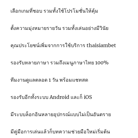
เลือกเกมที่ชอบ รวมทั้งใช้โปรโมชั่นให้คุ้ม
ตั้งความมุ่งหมายรายวัน รวมทั้งเล่นอย่างมีวินัย
คุณประโยชน์เพิ่มจากการใช้บริการ thaisiambet
รองรับหลายภาษา รวมถึงเมนูภาษาไทย 100%
ทีมงานดูแลตลอด 1 วัน พร้อมแชทสด
รองรับอีกทั้งระบบ Android และก็ iOS
มีระบบล็อกอินหลายอุปกรณ์แบบไม่เป็นอันตราย
มีคู่มือการเล่นแล้วก็บทความช่วยมือใหม่เริ่มต้น