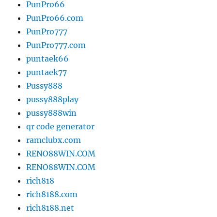
PunPro66
PunPro66.com
PunPro777
PunPro777.com
puntaek66
puntaek77
Pussy888
pussy888play
pussy888win
qr code generator
ramclubx.com
RENO88WIN.COM
RENO88WIN.COM
rich818
rich8188.com
rich8188.net