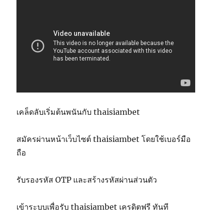
เคล็ดลับเริ่มต้นพนันกับ thaisiambet
สมัครผ่านหน้าเว็บไซต์ thaisiambet โดยใช้เบอร์มือ
ถือ
รับรองรหัส OTP และสร้างรหัสผ่านส่วนตัว
เข้าระบบเพื่อรับ thaisiambet เครดิตฟรี ทันที