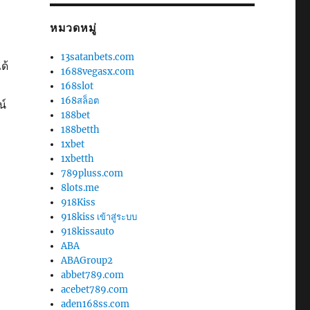
หมวดหมู่
13satanbets.com
ด้
1688vegasx.com
168slot
168สล็อต
น์
188bet
188betth
1xbet
1xbetth
789pluss.com
8lots.me
918Kiss
918kiss เข้าสู่ระบบ
918kissauto
ABA
ABAGroup2
abbet789.com
acebet789.com
aden168ss.com