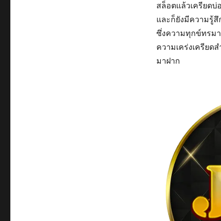
สล็อตแล้วเครียดบ่
และก็ยังมีความรู้
ซึ่งความทุกข์ทรม
ความเคร่งเครียดส
มาฝาก