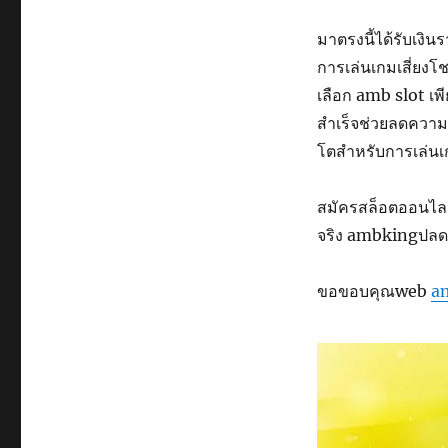
มาตรงนี้ได้รับเงิ
การเล่นเกมเสี่ยงโช
เลือก amb slot เพี
สำเร็จช่วยลดความเ
โตสำหรับการเล่นเก
สมัครสล็อตออนไล
จริง ambkingปลดหน
ขอขอบคุณweb
a