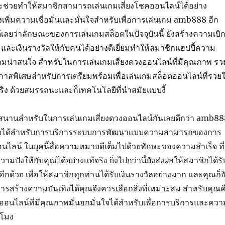
จะช่วยทำให้สมาชิกสามารถเล่นเกมเสี่ยงโชคออนไลน์ได้อย่าง
เพิ่มความเชื่อมั่นและมั่นใจสำหรับเพื่อการเล่นเกม amb888 อีก
นได้เลยว่าลักษณะของการเล่นเกมสล็อตในปัจจุบันนี้ ยังสร้างความเบิ
และเงินรางวัลให้กับคนได้อย่างดีเยี่ยมทำให้สมาชิกแฮปปี้ความ
่าสนใจ สำหรับในการเล่นเกมเสี่ยงดวงออนไลน์ที่มีคุณภาพ รว
บโอกาสพิเศษสำหรับการเตรียมพร้อมเพื่อเล่นเกมสล็อตออนไลน์ที่รวยใ
จริง ด้วยสมรรถนะและก็เทคโนโลยีที่นำสมัยแบบงี้
นานสำหรับในการเล่นเกมเสี่ยงดวงออนไลน์กันเลยดีกว่า amb88
ั่นใจได้สำหรับการบริการระบบการพัฒนาแบบความสามารถของการ
อนไลน์ ในยุคนี้สื่อความหมายดีเต็มไปด้วยทักษะของความสำเร็จ ที่
มปังให้กับคุณได้อย่างแท้จริง ยิ่งไปกว่านี้ยังส่งผลให้สมาชิกได้รั
ีกด้วย เพื่อให้สมาชิกทุกท่านได้รับเงินรางวัลอย่างมาก และคุณก็ย
ละก็การสร้างความบันเทิงได้คุณจึงควรเลือกสิ่งที่เหมาะสม สำหรับคุณค
อนไลน์ที่มีคุณภาพมั่นอกมั่นใจได้สำหรับเพื่อการบริการและควา
วโมง