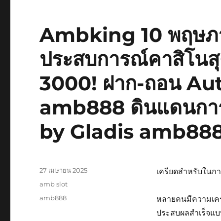
Ambking 10 พฤษภา 
ประสบการณ์คาสิโนสุด
3000! ฝาก-ถอน Aut
amb888 ดินแดนการเ
by Gladis amb88
เขียน
27 เมษายน 2025
เครียดสำหรับในกา
เมื่อ
หมวด
amb slot
หมู่
ป้าย
amb888
หลายคนมีความเคร
กำกับ
ประสบผลสำเร็จแบบ