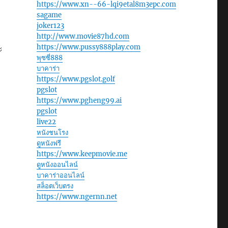
https://www.xn--66-lqi9etal8m3epc.com
sagame
joker123
http://www.movie87hd.com
https://www.pussy888play.com
ะ
พุซซี่888
บาคาร่า
https://www.pgslot.golf
pgslot
https://www.pgheng99.ai
pgslot
live22
หนังชนโรง
ดูหนังฟรี
https://www.keepmovie.me
ดูหนังออนไลน์
บาคาร่าออนไลน์
ม
สล็อตเว็บตรง
https://www.ngernn.net