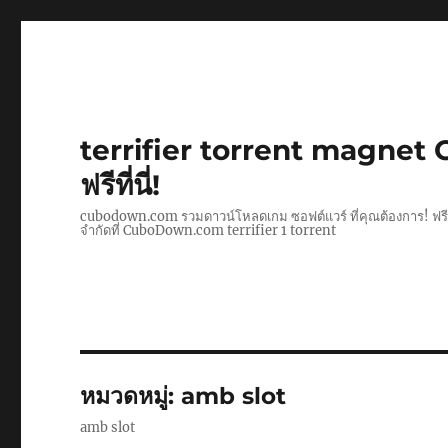
terrifier torrent magnet
ฟรีที่นี่!
cubodown.com รวมดาวน์โหลดเกม ซอฟต์แวร์ ที่คุณต้องการ! ฟรี ดา
จำกัดที่ CuboDown.com terrifier 1 torrent
หมวดหมู่:
amb slot
amb slot