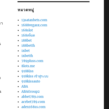
หมวดหมู่
13satanbets.com
มา
1688vegasx.com
168slot
168สล็อต
188bet
น
188betth
1xbet
1xbetth
789pluss.com
8lots.me
918Kiss
918kiss เข้าสู่ระบบ
ว
918kissauto
ABA
น
ABAGroup2
abbet789.com
acebet789.com
aden168ss.com