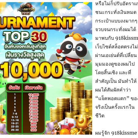
หรือไม่ก็ปรับอัตราแ
ชนะกระทั่งเงินหมด
กระเป๋าแบบงงมากๆ
จวบจนกระทั่งผมได้
มาพบกับ 918kiss
เว็บไซต์สล็อตตรงไม่
ผ่านเอเย่นต์ที่เปลี่ยน
มุมมองดูของผมไป
โดยสิ้นเชิง และที่
สำคัญเป็น มันทำให้
ผมได้สัมผัสคำว่า
“แจ็คพอตแตก” ขอ
จริงเป็นครั้งแรกใน
ชีวิต
ผมรู้จัก 918kissme