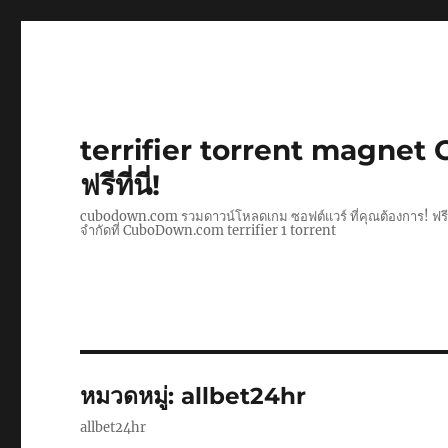
terrifier torrent magnet
ฟรีที่นี่!
cubodown.com รวมดาวน์โหลดเกม ซอฟต์แวร์ ที่คุณต้องการ! ฟรี ดา
จำกัดที่ CuboDown.com terrifier 1 torrent
หมวดหมู่:
allbet24hr
allbet24hr