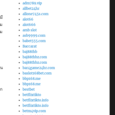
adm789.vip
allbet24hr
allone745s.com
มี
alot66
ผม
alot666
amb slot
าม
asb9999.com
babet555.com
Baccarat
baj88thb
baj88thbz.com
baj88thbz.com
้น
bar4game24hr.com
baslot168bet.com
bbp168.me
bbp168.me
ุก
bestbet
betflixtikto
betflixtikto.info
betflixtikto.info
betm4vip.com