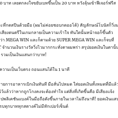
าท เลยตกลงใจขยับเบทขึ้นเป็น 20 บาท หวังลุ้นเข้าฟีเจอร์ฟรีส
วะที่กดสปินด้วยมือ (ผมไม่ค่อยชอบกดออโต้) สัญลักษณ์โบนัสก็วิ่ง
 เสียงดนตรีในเกมกลายเป็นความเร้าใจ ทันใดนั้นหน้าจอก็ขึ้นตัว
ญ่ว่า MEGA WIN และก็ตามด้วย SUPER MEGA WIN และก็จบที่
นวนเงินรางวัลวิ่งไวมากกระทั่งตาผมพร่า สรุปยอดเงินในตานั้
 รวมเป็นเงินแสนกว่าบาท!
์ความเป็นเว็บตรง ถอนแสนได้ใน 1 นาที
ยการอาหารเบิกเงินทันที มือสั่นไปหมด ใส่ยอดเงินทั้งหมดที่มีแล้
้แล้วว่าหากถูกโกงคงจะต้องทำใจ แต่สิ่งที่เกิดขึ้นคือ มีเสียงแจ้ง
อปพลิเคชันแบงค์ในมือถือดังขึ้นภายในเวลาไม่ถึงนาที! ยอดเงินแส
รบทุกบาททุกสตางค์ไม่มีหักเปอร์เซ็นต์