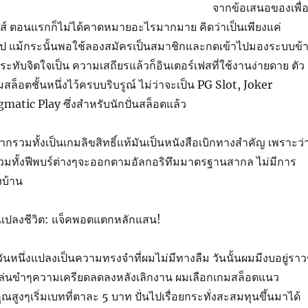
จากข้อเสนอของเพื่
มส์ ตอนแรกก็ไม่ได้คาดหมายอะไรมากมาย คิดว่าเป็นเพียงแค่
วๆไป แม้กระนั้นพอใช้ลองสมัครเป็นสมาชิกและกดเข้าไปมองระบบข้
่ประทับจิตใจเป็น ความเสถียรแล้วก็อินเตอร์เฟสที่ใช้งานง่ายดาย ตัว
สล็อตชั้นหนึ่งไว้ครบบริบรูณ์ ไม่ว่าจะเป็น PG Slot, Joker
atic Play ซึ่งสำหรับนักปั่นสล็อตแล้ว
กรวมทั้งเป็นเกมลิขสิทธิ์แท้มันเป็นหนังสือเบิกทางสำคัญ เพราะว่
สรวมทั้งฟีพบร์ต่างๆจะออกตามอัลกอริทึมมาตรฐานสากล ไม่มีการ
งบ้าน
แปลงชีวิต: แจ็คพอตแตกหลักแสน!
์วันหนึ่งแปลงเป็นความทรงจำที่ผมไม่มีทางลืม วันนั้นผมมีงบอยู่ราว
ล่นขำๆความเครียดลดลงหลังเลิกงาน ผมเลือกเกมสล็อตแนว
ูณสูงๆเริ่มเบทที่ตาละ 5 บาท ปั่นไปเรื่อยกระทั่งสะสมทุนขึ้นมาได้