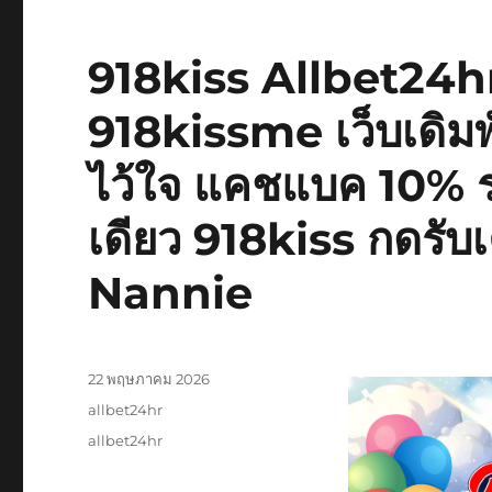
918kiss Allbet24hr
918kissme เว็บเดิมพั
ไว้ใจ แคชแบค 10% ระ
เดียว 918kiss กดรับ
Nannie
เขียน
22 พฤษภาคม 2026
เมื่อ
หมวด
allbet24hr
หมู่
ป้าย
allbet24hr
กำกับ