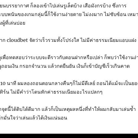
นบรรยากาศ ก็ลองเข้าไปเล่นรูเล็ตบ้าง เสือมังกรบ้าง ซึ่งการ
บพนันของเกมกลุ่มนี้ก็ใช้งานง่ายดาย ไม่งงมาก ไม่ซับซ้อน เหม
ผู้ที่เล่นบ่อย
 cloudbet จัดว่าเร็วรวมทั้งโปร่งใส ไม่มีค่าธรรมเนียมแอบแฝง
เพื่อทดสอบว่าระบบจะดีราวกับตอนฝากหรือเปล่า ก็พบว่าใช้งานง่
มนูถอนเงิน กรอกจำนวน แล้วกดยืนยัน เงินก็เข้าบัญชีเร็วเกินคาด
ึง 10 นาที ผมลองถอนตอนกลางคืนๆก็ไม่มีดีเลย์ ถอนได้แม้จะเป็นย
เทิร์น ไม่มีคำว่าโดนหักค่าธรรมเนียมอะไรแปลกๆ
ุดนี้ได้ดิบได้ดีมาก แล้วก็เป็นเหตุผลหนึ่งที่ทำให้ผมกลับมาเล่นซ้ำ
้สึกมั่นใจว่าเล่นแล้วได้เงินแน่นอน