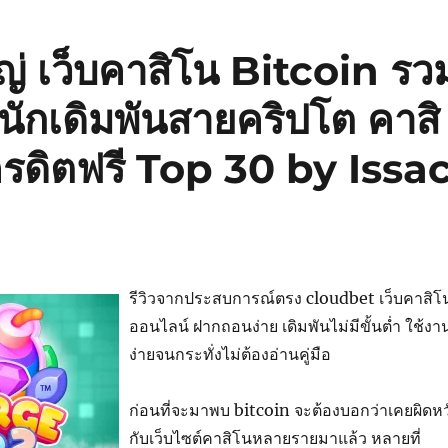
ญ่ เว็บคาสิโน Bitcoin รว
นักเดิมพันสายคริปโต คาสิ
ครดิตฟรี Top 30 by Issa
รีวิวจากประสบการณ์ตรง cloudbet เว็บคาสิโ
ออนไลน์ ฝากถอนง่าย เดิมพันไม่มีขั้นต่ำ ใช้งา
ง่ายจนกระทั่งไม่ต้องอ่านคู่มือ
ก่อนที่จะมาพบ bitcoin จะต้องบอกว่าเคยผิดหว
กับเว็บไซต์คาสิโนหลายรายมาแล้ว หลายที่