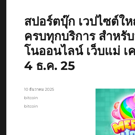
สปอร์ตบุ๊ก เวปไซต์ให
ครบทุกบริการ สำหรับ
โนออนไลน์ เว็บแม่ เ
4 ธ.ค. 25
เขียน
10 ธันวาคม 2025
เมื่อ
หมวด
bitcoin
หมู่
ป้าย
bitcoin
กำกับ