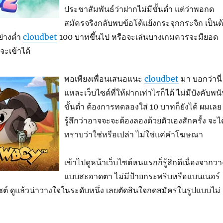
ประชาสัมพันธ์ว่าฝากไม่มีขั้นต่ำ แต่ว่าพอกด
สมัครจริงกลับพบข้อโต้แย้งกระจุกกระจิก เป็นต
ย่างต่ำ
cloudbet
100 บาทขึ้นไป หรือจะเล่นบางเกมควรจะมียอด
จะเข้าได้
พอเพียงเพื่อนเสนอแนะ
cloudbet
มา บอกว่านี่
แหละเว็บไซต์ที่ให้ฝากเท่าไรก็ได้ ไม่มีบังคับพน
ขั้นต่ำ ต้องการทดลองใส่ 10 บาทก็ยังได้ ผมเลย
รู้สึกว่าอาจจะจะต้องลองด้วยตัวเองสักครั้ง จะได
ทราบว่าใช่หรือเปล่า ไม่ใช่แค่คำโฆษณา
เข้าไปดูหน้าเว็บไซต์หนแรกก็รู้สึกดีเนื่องจากวา
แบบสะอาดตา ไม่มีป้ายกระพริบหรือแบนเนอร์
ไซต์ ดูแล้วน่าวางใจในระดับหนึ่ง เลยตัดสินใจกดสมัครในรูปแบบไม่