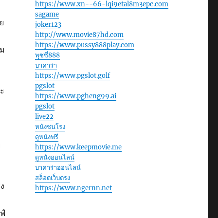
https://www.xn--66-lqi9etal8m3epc.com
sagame
าย
joker123
http://www.movie87hd.com
https://www.pussy888play.com
่ม
พุซซี่888
บาคาร่า
https://www.pgslot.golf
pgslot
ละ
https://www.pgheng99.ai
pgslot
live22
หนังชนโรง
ดูหนังฟรี
ย
https://www.keepmovie.me
ดูหนังออนไลน์
บาคาร่าออนไลน์
สล็อตเว็บตรง
ิง
https://www.ngernn.net
ฟ์