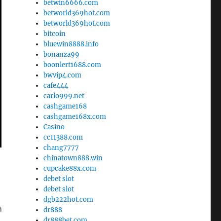
betwin6666.com
betworld369hot.com
betworld369hot.com
bitcoin
bluewin8888.info
bonanza99
boonlert1688.com
bwvip4.com
cafe444
carlo999.net
cashgame168
cashgame168x.com
Casino
cc11388.com
chang7777
chinatown888.win
cupcake88x.com
debet slot
debet slot
dgb222hot.com
ก
dr888
dr888bet.com