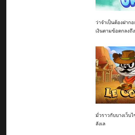
ว่าจำเป็นต้องฝากอ
เงินตามข้อตกลงถึง
มั่วราวกับบางเว็บ
ลังเล