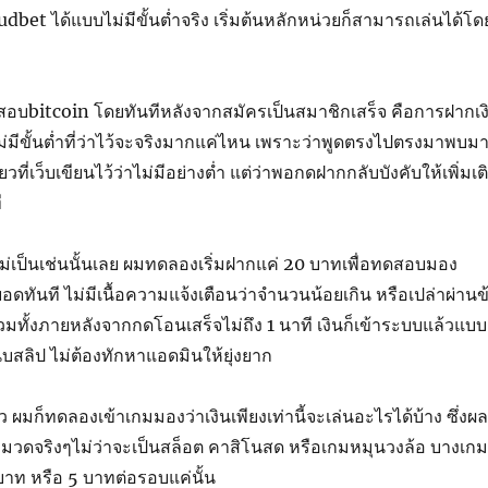
oudbet ได้แบบไม่มีขั้นต่ำจริง เริ่มต้นหลักหน่วยก็สามารถเล่นได้โด
สอบbitcoin โดยทันทีหลังจากสมัครเป็นสมาชิกเสร็จ คือการฝากเง
่าไม่มีขั้นต่ำที่ว่าไว้จะจริงมากแค่ไหน เพราะว่าพูดตรงไปตรงมาพบม
วที่เว็บเขียนไว้ว่าไม่มีอย่างต่ำ แต่ว่าพอกดฝากกลับบังคับให้เพิ่มเต
ี
 ไม่เป็นเช่นนั้นเลย ผมทดลองเริ่มฝากแค่ 20 บาทเพื่อทดสอบมอง
ดทันที ไม่มีเนื้อความแจ้งเตือนว่าจำนวนน้อยเกิน หรือเปล่าผ่านข
วมทั้งภายหลังจากกดโอนเสร็จไม่ถึง 1 นาที เงินก็เข้าระบบแล้วแบบ
นบสลิป ไม่ต้องทักหาแอดมินให้ยุ่งยาก
ว ผมก็ทดลองเข้าเกมมองว่าเงินเพียงเท่านี้จะเล่นอะไรได้บ้าง ซึ่งผล
หมวดจริงๆไม่ว่าจะเป็นสล็อต คาสิโนสด หรือเกมหมุนวงล้อ บางเกม
1 บาท หรือ 5 บาทต่อรอบแค่นั้น