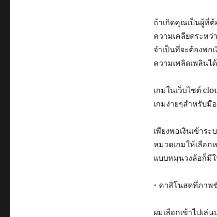
ถ้าเกิดคุณเป็นผู้
ความเคลียดระหว่าง
จำเป็นที่จะต้องพกเ
ความเพลิดเพลินได้
เกมในเว็บไซต์ clo
เกมง่ายๆสำหรับมือ
เพียงพอเงินเข้าระบบ
หมวดเกมให้เลือกหล
แบบหมุนวงล้อก็มีใ
• คาสิโนสดที่ภาพชั
ผมเลือกเข้าไปเล่นบ