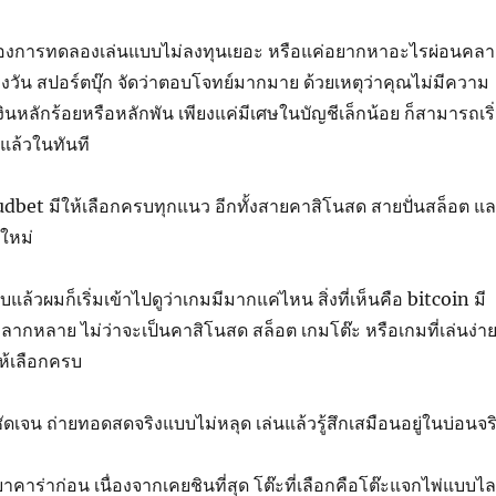
ที่ต้องการทดลองเล่นแบบไม่ลงทุนเยอะ หรือแค่อยากหาอะไรผ่อนคล
วัน สปอร์ตบุ๊ก จัดว่าตอบโจทย์มากมาย ด้วยเหตุว่าคุณไม่มีความ
งินหลักร้อยหรือหลักพัน เพียงแค่มีเศษในบัญชีเล็กน้อย ก็สามารถเริ
แล้วในทันที
udbet มีให้เลือกครบทุกแนว อีกทั้งสายคาสิโนสด สายปั่นสล็อต แ
ใหม่
แล้วผมก็เริ่มเข้าไปดูว่าเกมมีมากแค่ไหน สิ่งที่เห็นคือ bitcoin มี
ากหลาย ไม่ว่าจะเป็นคาสิโนสด สล็อต เกมโต๊ะ หรือเกมที่เล่นง่า
ห้เลือกครบ
ดเจน ถ่ายทอดสดจริงแบบไม่หลุด เล่นแล้วรู้สึกเสมือนอยู่ในบ่อนจร
าคาร่าก่อน เนื่องจากเคยชินที่สุด โต๊ะที่เลือกคือโต๊ะแจกไพ่แบบไล