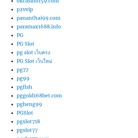
okcasino159.com
p2vvip
pananthai99.com
paramax1688.info
PG
PG Slot
pg slot เว็บตรง
PG Slot เว็บใหม่
pg77
pg99
pgfish
pggold168bet.com
pgheng99
PGSlot
pgslot718
pgslot77