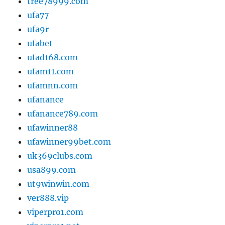
tree78999.com
ufa77
ufa9r
ufabet
ufad168.com
ufam11.com
ufamnn.com
ufanance
ufanance789.com
ufawinner88
ufawinner99bet.com
uk369clubs.com
usa899.com
ut9winwin.com
ver888.vip
viperpro1.com