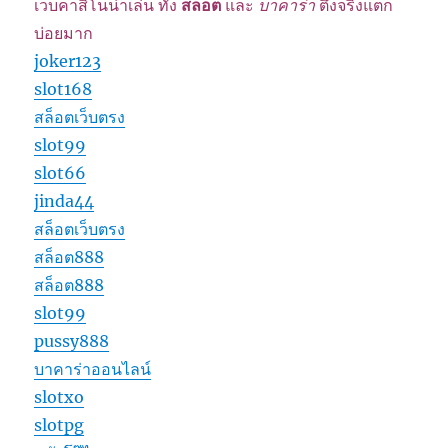
เว็บคาสิโนน่าเล่น ทั้ง
สล็อต
และ
บาคาร่า
ตึงจริงแตก
บ่อยมาก
joker123
slot168
สล็อตเว็บตรง
slot99
slot66
jinda44
สล็อตเว็บตรง
สล็อต888
สล็อต888
slot99
pussy888
บาคาร่าออนไลน์
slotxo
slotpg