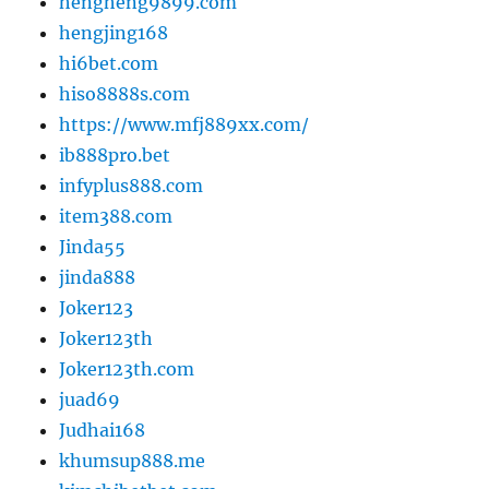
hengheng9899.com
hengjing168
hi6bet.com
hiso8888s.com
https://www.mfj889xx.com/
ib888pro.bet
infyplus888.com
item388.com
Jinda55
jinda888
Joker123
Joker123th
Joker123th.com
juad69
Judhai168
khumsup888.me