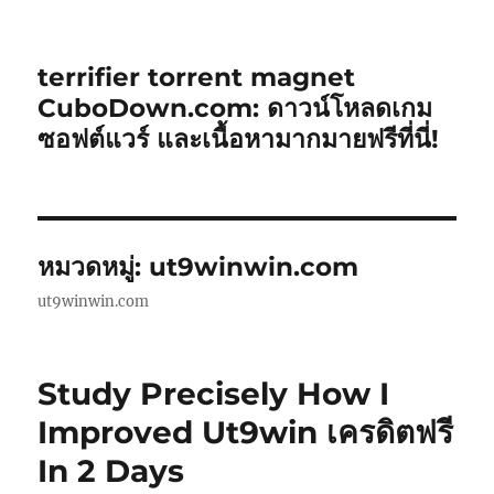
terrifier torrent magnet
CuboDown.com: ดาวน์โหลดเกม
ซอฟต์แวร์ และเนื้อหามากมายฟรีที่นี่!
หมวดหมู่:
ut9winwin.com
ut9winwin.com
Study Precisely How I
Improved Ut9win เครดิตฟรี
In 2 Days