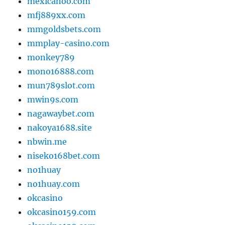
mexicanoo.com
mfj889xx.com
mmgoldsbets.com
mmplay-casino.com
monkey789
mono16888.com
mun789slot.com
mwin9s.com
nagawaybet.com
nakoya1688.site
nbwin.me
niseko168bet.com
no1huay
no1huay.com
okcasino
okcasino159.com