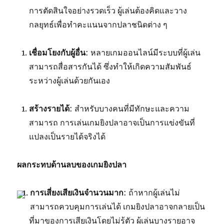
การตัดสินใจอย่างรวดเร็ว ผู้เล่นต้องคิดและวาง
กลยุทธ์เพื่อทำคะแนนจากปลาชนิดต่าง ๆ
เชื่อมโยงกับผู้อื่น
: หลายเกมออนไลน์มีระบบที่ผู้เล่น
สามารถสื่อสารกันได้ ซึ่งทำให้เกิดความสัมพันธ์
ระหว่างผู้เล่นด้วยกันเอง
สร้างรายได้
: สำหรับบางคนที่มีทักษะและความ
สามารถ การเล่นเกมยิงปลาอาจเป็นการแข่งขันที่
แปลงเป็นรายได้จริงได้
ผลกระทบด้านลบของเกมยิงปลา
การเสี่ยงเสียเงินจำนวนมาก
: ถ้าหากผู้เล่นไม่
สามารถควบคุมการเล่นได้ เกมยิงปลาอาจกลายเป็น
ที่มาของการเสียเงินโดยไม่รู้ตัว ผู้เล่นบางรายอาจ