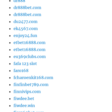
dr888
dr888bet.com
dr888bet.com
du2477.com
ek4567.com
enjoy24.fun
etbet16888.com
etbet16888.com
eu369clubs.com
fafa 123 slot
faro168
fcharoenkit168.com
finfinbet789.com
finnivips.com
fiwdee.bet
fiwdee.win