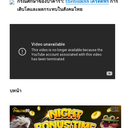
กรณีศึกษาของบาคาร่า:
thehulk88 เครดิตฟรี
การ
เติบโตและผลกระทบในสังคมไทย
บทนำ