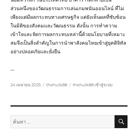
ส่วนหนึ่งของวัฒนธรรมการเล่นเกมพนันออนไลน์ ที่ไม่
เพียงแต่มีผลกระทบทางเศรษฐกิจ แต่ยังเห็นผลที่ซับซ้อน
ในมิติของสังคมและวัฒนธรรม ดังนั้น การทำความ
เข้าใจและจัดการผลกระทบเหล่านี้ด้วยนโยบายที่เหมาะ
สมจึงเป็นสิ่งสำคัญในการนำพาสังคมไทยเข้าสู่ยุคดิจิทัล
อย่างปลอดภัยและยั่งยืน
…
เขียน
หมวด
ป้าย
24 เมษายน 2025
thehulk88
thehulk88 เข้าสู่ระบบ
เมื่อ
หมู่
กำกับ
ค้นห
ค้นหา: