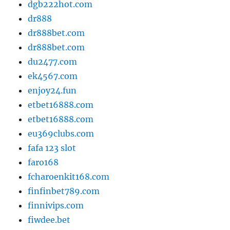
dgb222hot.com
dr888
dr888bet.com
dr888bet.com
du2477.com
ek4567.com
enjoy24.fun
etbet16888.com
etbet16888.com
eu369clubs.com
fafa 123 slot
faro168
fcharoenkit168.com
finfinbet789.com
finnivips.com
fiwdee.bet