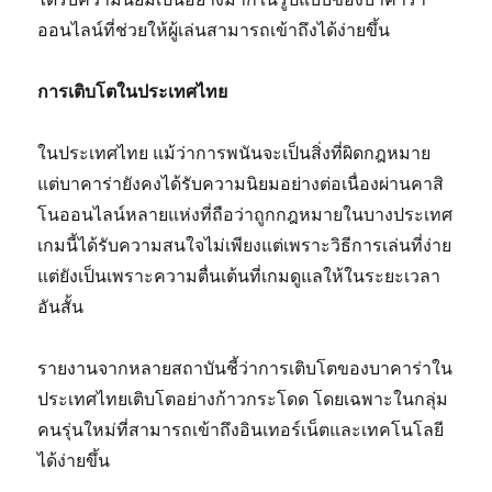
ออนไลน์ที่ช่วยให้ผู้เล่นสามารถเข้าถึงได้ง่ายขึ้น
การเติบโตในประเทศไทย
ในประเทศไทย แม้ว่าการพนันจะเป็นสิ่งที่ผิดกฎหมาย
แต่บาคาร่ายังคงได้รับความนิยมอย่างต่อเนื่องผ่านคาสิ
โนออนไลน์หลายแห่งที่ถือว่าถูกกฎหมายในบางประเทศ
เกมนี้ได้รับความสนใจไม่เพียงแต่เพราะวิธีการเล่นที่ง่าย
แต่ยังเป็นเพราะความตื่นเต้นที่เกมดูแลให้ในระยะเวลา
อันสั้น
รายงานจากหลายสถาบันชี้ว่าการเติบโตของบาคาร่าใน
ประเทศไทยเติบโตอย่างก้าวกระโดด โดยเฉพาะในกลุ่ม
คนรุ่นใหม่ที่สามารถเข้าถึงอินเทอร์เน็ตและเทคโนโลยี
ได้ง่ายขึ้น