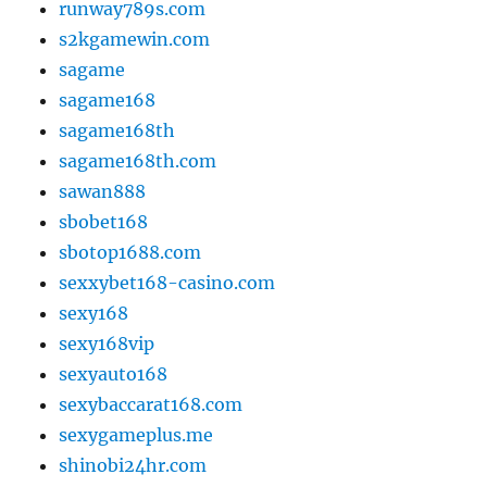
runway789s.com
s2kgamewin.com
sagame
sagame168
sagame168th
sagame168th.com
sawan888
sbobet168
sbotop1688.com
sexxybet168-casino.com
sexy168
sexy168vip
sexyauto168
sexybaccarat168.com
sexygameplus.me
shinobi24hr.com