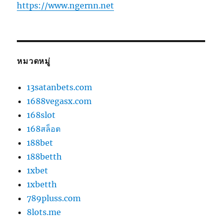
https://www.ngernn.net
หมวดหมู่
13satanbets.com
1688vegasx.com
168slot
168สล็อต
188bet
188betth
1xbet
1xbetth
789pluss.com
8lots.me