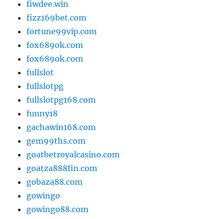
fiwdee.win
fizz169bet.com
fortune99vip.com
fox689ok.com
fox689ok.com
fullslot
fullslotpg
fullslotpg168.com
funny18
gachawin168.com
gem99ths.com
goatbetroyalcasino.com
goatza888fin.com
gobaza88.com
gowingo
gowingo88.com