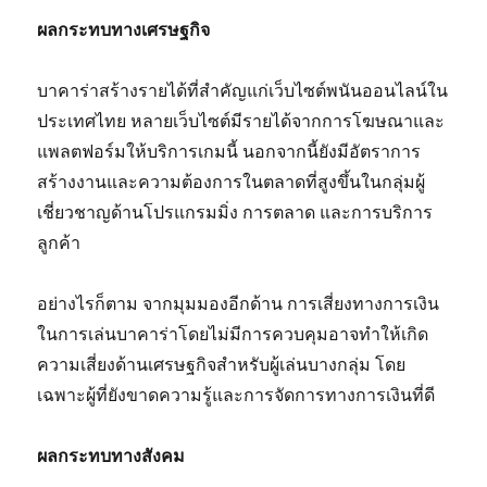
ผลกระทบทางเศรษฐกิจ
บาคาร่าสร้างรายได้ที่สำคัญแก่เว็บไซต์พนันออนไลน์ใน
ประเทศไทย หลายเว็บไซต์มีรายได้จากการโฆษณาและ
แพลตฟอร์มให้บริการเกมนี้ นอกจากนี้ยังมีอัตราการ
สร้างงานและความต้องการในตลาดที่สูงขึ้นในกลุ่มผู้
เชี่ยวชาญด้านโปรแกรมมิ่ง การตลาด และการบริการ
ลูกค้า
อย่างไรก็ตาม จากมุมมองอีกด้าน การเสี่ยงทางการเงิน
ในการเล่นบาคาร่าโดยไม่มีการควบคุมอาจทำให้เกิด
ความเสี่ยงด้านเศรษฐกิจสำหรับผู้เล่นบางกลุ่ม โดย
เฉพาะผู้ที่ยังขาดความรู้และการจัดการทางการเงินที่ดี
ผลกระทบทางสังคม