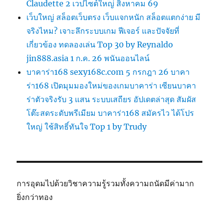
Claudette 2 เวปไซต์ใหญ่ สิงหาคม 69
เว็บใหญ่ สล็อตเว็บตรง เว็บแจกหนัก สล็อตแตกง่าย มี
จริงไหม? เจาะลึกระบบเกม ฟีเจอร์ และปัจจัยที่
เกี่ยวข้อง ทดลองเล่น Top 30 by Reynaldo
jin888.asia 1 ก.ค. 26 พนันออนไลน์
บาคาร่า168 sexy168c.com 5 กรกฎา 26 บาคา
ร่า168 เปิดมุมมองใหม่ของเกมบาคาร่า เซียนบาคา
ร่าตัวจริงรับ 3 แสน ระบบเสถียร อัปเดตล่าสุด สัมผัส
โต๊ะสดระดับพรีเมียม บาคาร่า168 สมัครไว ได้โปร
ใหญ่ ใช้สิทธิ์ทันใจ Top 1 by Trudy
การอุดมไปด้วยวิชาความรู้รวมทั้งความถนัดมีค่ามาก
ยิ่งกว่าทอง