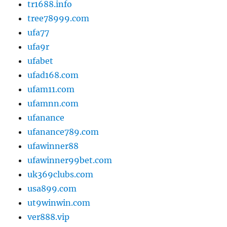
tr1688.info
tree78999.com
ufa77
ufa9r
ufabet
ufad168.com
ufam11.com
ufamnn.com
ufanance
ufanance789.com
ufawinner88
ufawinner99bet.com
uk369clubs.com
usa899.com
ut9winwin.com
ver888.vip