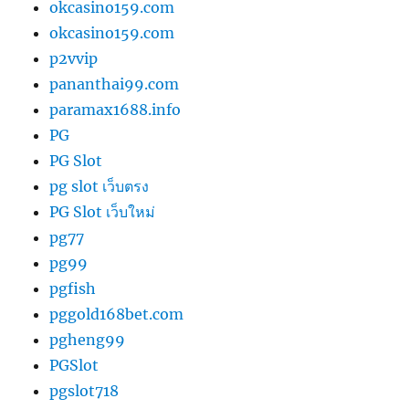
okcasino159.com
okcasino159.com
p2vvip
pananthai99.com
paramax1688.info
PG
PG Slot
pg slot เว็บตรง
PG Slot เว็บใหม่
pg77
pg99
pgfish
pggold168bet.com
pgheng99
PGSlot
pgslot718