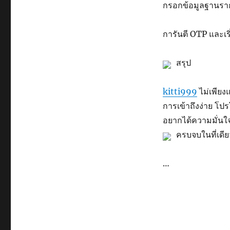
กรอกข้อมูลฐานราก 
การันตี OTP และเริ
สรุป
kitti999
ไม่เพียงแ
การเข้าถึงง่าย โปร
อยากได้ความมั่นใ
ครบจบในที่เดีย
…