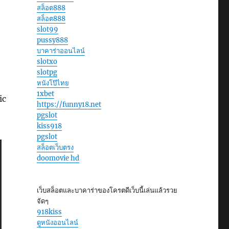
สล็อต888
สล็อต888
slot99
pussy888
บาคาร่าออนไลน์
slotxo
slotpg
หนังโป๊ไทย
1xbet
ic
https://funny18.net
pgslot
kiss918
pgslot
สล็อตเว็บตรง
doomovie hd
เว็บสล็อตและบาคาร่าของโครตดีเว็บนี้เล่นแล้วรวย
จัดๆ
918kiss
ดูหนังออนไลน์