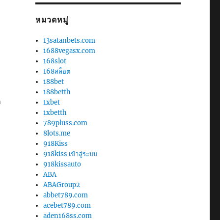
หมวดหมู่
13satanbets.com
1688vegasx.com
168slot
168สล็อต
188bet
188betth
็
1xbet
1xbetth
789pluss.com
8lots.me
918Kiss
918kiss เข้าสู่ระบบ
918kissauto
ABA
ABAGroup2
abbet789.com
acebet789.com
aden168ss.com