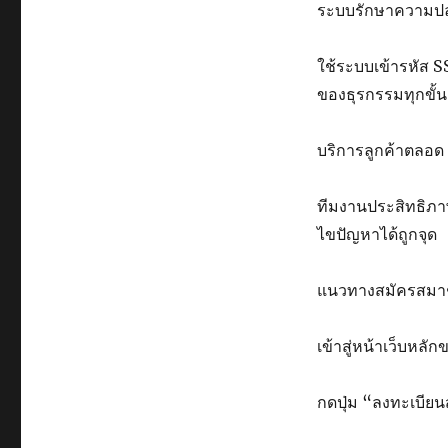
ระบบรักษาความป
ใช้ระบบเข้ารหัส S
ของธุรกรรมทุกขั้
บริการลูกค้าตลอด 
ทีมงานประสิทธิภา
ไขปัญหาได้ถูกจุด
แนวทางสมัครสมาชิ
เข้าสู่หน้าเว็บหลั
กดปุ่ม “ลงทะเบีย