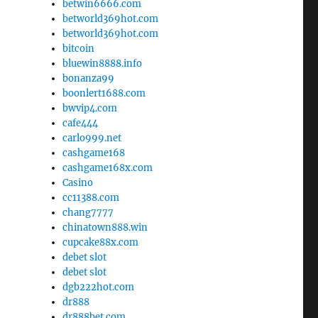
betwin6666.com
betworld369hot.com
betworld369hot.com
bitcoin
bluewin8888.info
bonanza99
boonlert1688.com
bwvip4.com
cafe444
carlo999.net
cashgame168
cashgame168x.com
Casino
cc11388.com
chang7777
chinatown888.win
cupcake88x.com
debet slot
debet slot
dgb222hot.com
dr888
dr888bet.com