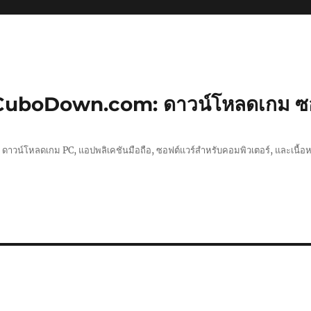
 CuboDown.com: ดาวน์โหลดเกม ซอฟ
วน์โหลดเกม PC, แอปพลิเคชันมือถือ, ซอฟต์แวร์สำหรับคอมพิวเตอร์, และเนื้อหาสำ