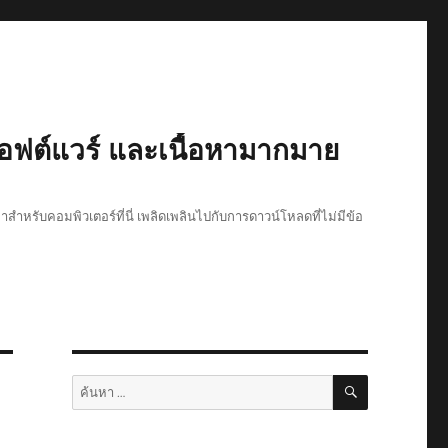
ต์แวร์ และเนื้อหามากมาย
หรับคอมพิวเตอร์ที่นี่ เพลิดเพลินไปกับการดาวน์โหลดที่ไม่มีข้อ
ค้นหา
ค้นหา: