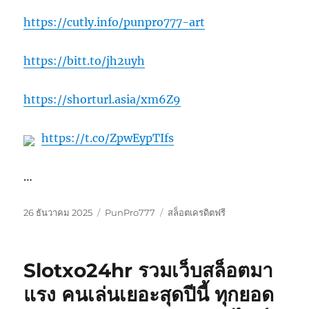
https://cutly.info/punpro777-art
https://bitt.to/jh2uyh
https://shorturl.asia/xm6Z9
https://t.co/ZpwEypTIfs
…
เขียน
หมวด
ป้าย
26 ธันวาคม 2025
PunPro777
สล็อตเครดิตฟรี
เมื่อ
หมู่
กำกับ
Slotxo24hr รวมเว็บสล็อตมา
แรง คนเล่นเยอะสุดปีนี้ ทุกยอด