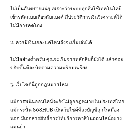
ไม่เป็นอันตรายแน่ๆ เพราะว่าระบบทุกสิ่งใช้เทคโนโลยี
เข้ารหัสแบบเดียวกับแบงค์ มีประวัติการเงินวิเคราะห์ได้
ไม่มีการคดโกง
2. ควรมีเงินเยอะแค่ไหนถึงจะเริ่มเล่นได้
ไม่มีอย่างต่ำครับ คุณจะเริ่มจากหลักสิบก็ยังได้ แล้วค่อย
ขยับขึ้นทีละนิดตามความพร้อมเพรียง
3. เว็บไซต์นี้ถูกกฎหมายไหม
แม้การพนันออนไลน์จะยังไม่ถูกกฎหมายในประเทศไทย
แม้กระนั้น S68HUB เป็นเว็บไซต์ที่ลงบัญชีถูกในเมือง
นอก มีเอกสารสิทธิ์การให้บริการคาสิโนออนไลน์อย่าง
แม่นยำ