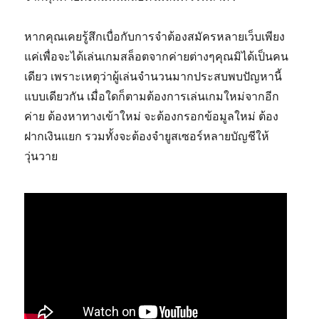
หากคุณเคยรู้สึกเบื่อกับการจำต้องสมัครหลายเว็บเพียง
แค่เพื่อจะได้เล่นเกมสล็อตจากค่ายต่างๆคุณมิได้เป็นคน
เดียว เพราะเหตุว่าผู้เล่นจำนวนมากประสบพบปัญหานี้
แบบเดียวกัน เมื่อใดก็ตามต้องการเล่นเกมใหม่จากอีก
ค่าย ต้องหาทางเข้าใหม่ จะต้องกรอกข้อมูลใหม่ ต้อง
ฝากเงินแยก รวมทั้งจะต้องจำยูสเซอร์หลายบัญชีให้
วุ่นวาย