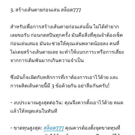
3. สร้างเส้นตายก่อนเล่น สล็อต777
สำหรับเพื่อการสร้างเส้นตายก่อนเล่นนั้น ไม่ได้ทำยาก
เลยขอรับ ก่อนกดสปินทุกครั้ง มันคือสิ่งที่คุณจำต้องเช็ค
ก่อนเล่นเสมอ มันจะช่วยให้คุณเล่นพลาดน้อยลง คนที่
ไม่เคยสร้างเส้นตายเลย จะทำให้แบกภาระหรือการเสี่ยง
จากการเดิมพันมากเกินความจำเป็น
ซึ่งมันก็จะผิดกับหลักการที่เราต้องการเอาไว้ด้วย และ
การผลิตเส้นตายนี้มี 3 ข้อด้วยกัน อย่าลืมกันครับ!
• งบประมาณสูงสุดต่อวัน: คุณจึงควรตั้งเอาไว้ด้วย หมด
แล้วให้หยุดเล่นในทันที
• ขาดทุนสูงสุด:
สล็อต777
คุณควรต้องตั้งจุดขาดทุนที่