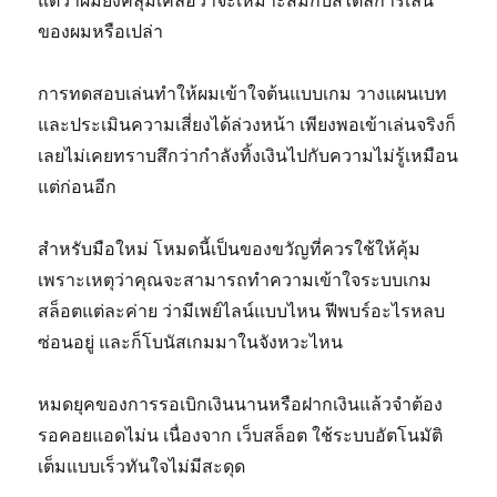
แต่ว่าผมยังคลุมเคลือว่าจะเหมาะสมกับสไตล์การเล่น
ของผมหรือเปล่า
การทดสอบเล่นทำให้ผมเข้าใจต้นแบบเกม วางแผนเบท
และประเมินความเสี่ยงได้ล่วงหน้า เพียงพอเข้าเล่นจริงก็
เลยไม่เคยทราบสึกว่ากำลังทิ้งเงินไปกับความไม่รู้เหมือน
แต่ก่อนอีก
สำหรับมือใหม่ โหมดนี้เป็นของขวัญที่ควรใช้ให้คุ้ม
เพราะเหตุว่าคุณจะสามารถทำความเข้าใจระบบเกม
สล็อตแต่ละค่าย ว่ามีเพย์ไลน์แบบไหน ฟีพบร์อะไรหลบ
ซ่อนอยู่ และก็โบนัสเกมมาในจังหวะไหน
หมดยุคของการรอเบิกเงินนานหรือฝากเงินแล้วจำต้อง
รอคอยแอดไม่น เนื่องจาก เว็บสล็อต ใช้ระบบอัตโนมัติ
เต็มแบบเร็วทันใจไม่มีสะดุด