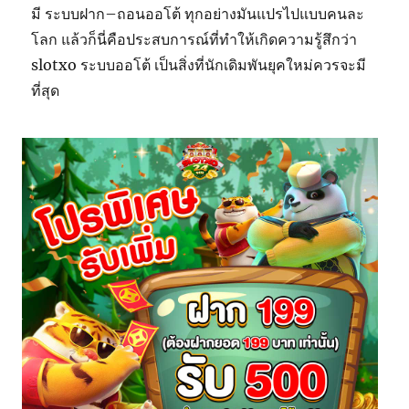
มี ระบบฝาก–ถอนออโต้ ทุกอย่างมันแปรไปแบบคนละ
โลก แล้วก็นี่คือประสบการณ์ที่ทำให้เกิดความรู้สึกว่า
slotxo ระบบออโต้ เป็นสิ่งที่นักเดิมพันยุคใหม่ควรจะมี
ที่สุด