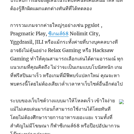
ประสบการณ์ของผู้เล่นในระดับที่คนที่เคยเล่นมาหลายที่
ต้องรู้สึกผิดแผกแตกต่างทันทีที่ได้ทดลอง
การรวมเกมจากค่ายใหญ่ๆอย่างเช่น pgslot ,
Pragmatic Play,
ซีเกมส์68
Nolimit City,
Yggdrasil, JILI หรือแม้กระทั้งค่ายที่บางบุคคลบางที
อาจยังไม่คุ้นอย่าง Relax Gaming หรือ Hacksaw
Gaming ทำให้คุณสามารถเลือกเล่นได้ตามอารมณ์ ทุก
แนวเกมที่คุณคิดถึง ไม่ว่าจะเป็นเกมแบบโบนัสหนัก เกม
ที่ฟรีสปินมาเร็ว หรือเกมที่มีฟีพบร์แปลกใหม่ คุณจะหา
พบตรงนี้โดยไม่ต้องเสียเวล่ำเวลาหาเว็บไซต์อื่นอีกต่อไป
ระบบของเว็บไซต์วางแบบมาให้โหลดเร็ว เข้าใจง่าย
แม้ไม่เคยเล่นมาก่อนก็สามารถใช้งานได้โดยทันที
โดยไม่ต้องศึกษารายการอาหารเยอะแยะ รวมทั้งที่
สำคัญไม่มีโฆษณา กีฬาซีเกมส์68 หรือป๊อปอัปมากวน