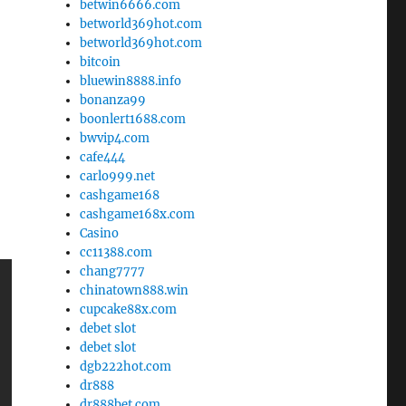
betwin6666.com
betworld369hot.com
betworld369hot.com
bitcoin
bluewin8888.info
bonanza99
boonlert1688.com
bwvip4.com
cafe444
carlo999.net
cashgame168
cashgame168x.com
Casino
cc11388.com
chang7777
chinatown888.win
cupcake88x.com
debet slot
debet slot
dgb222hot.com
dr888
dr888bet.com