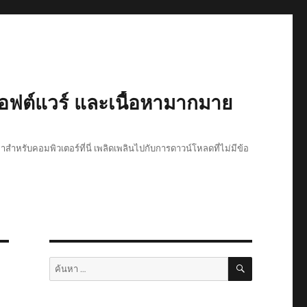
ต์แวร์ และเนื้อหามากมาย
หรับคอมพิวเตอร์ที่นี่ เพลิดเพลินไปกับการดาวน์โหลดที่ไม่มีข้อ
ค้นหา
ค้นหา: