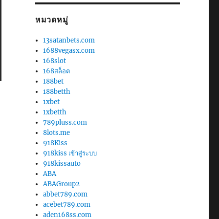
หมวดหมู่
13satanbets.com
1688vegasx.com
168slot
168สล็อต
188bet
188betth
1xbet
1xbetth
789pluss.com
8lots.me
918Kiss
918kiss เข้าสู่ระบบ
918kissauto
ABA
ABAGroup2
abbet789.com
acebet789.com
aden168ss.com