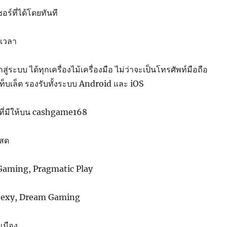
ซอร์ที่ได้โดยทันที
ดเวลา
าสู่ระบบ ได้ทุกเครื่องไม้เครื่องมือ ไม่ว่าจะเป็นโทรศัพท์มือถือ
ท็บเล็ต รองรับทั้งระบบ Android และ iOS
รที่มีให้บน cashgame168
นสด
Gaming, Pragmatic Play
Sexy, Dream Gaming
เมือง