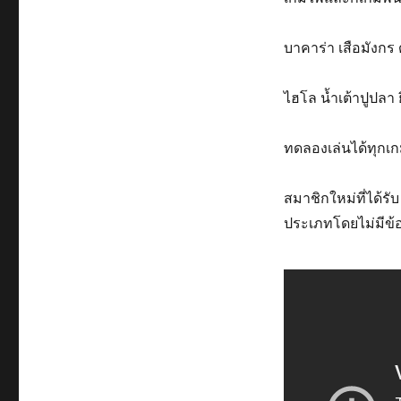
บาคาร่า เสือมังกร ด
ไฮโล น้ำเต้าปูปลา 
ทดลองเล่นได้ทุกเ
สมาชิกใหม่ที่ได้รั
ประเภทโดยไม่มีข้