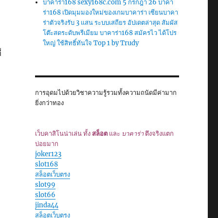
บาคาร่า168 sexy168c.com 5 กรกฎา 26 บาคา
ร่า168 เปิดมุมมองใหม่ของเกมบาคาร่า เซียนบาคา
ร่าตัวจริงรับ 3 แสน ระบบเสถียร อัปเดตล่าสุด สัมผัส
โต๊ะสดระดับพรีเมียม บาคาร่า168 สมัครไว ได้โปร
ใหญ่ ใช้สิทธิ์ทันใจ Top 1 by Trudy
่
การอุดมไปด้วยวิชาความรู้รวมทั้งความถนัดมีค่ามาก
ยิ่งกว่าทอง
เว็บคาสิโนน่าเล่น ทั้ง
สล็อต
และ
บาคาร่า
ตึงจริงแตก
บ่อยมาก
joker123
slot168
สล็อตเว็บตรง
slot99
slot66
jinda44
สล็อตเว็บตรง