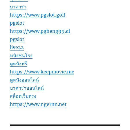
บาคาร่า
https://www.pgslot.golf
pgslot
https://www.pgheng99.ai
pgslot
live22
หนังชนโรง
ดูหนังฟรี
https://www.keepmovie.me
ดูหนังออนไลน์
บาคาร่าออนไลน์
สล็อตเว็บตรง
https://www.ngernn.net