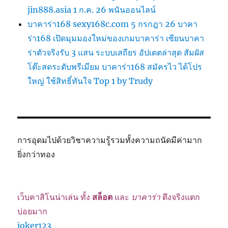
jin888.asia 1 ก.ค. 26 พนันออนไลน์
บาคาร่า168 sexy168c.com 5 กรกฎา 26 บาคา
ร่า168 เปิดมุมมองใหม่ของเกมบาคาร่า เซียนบาคา
ร่าตัวจริงรับ 3 แสน ระบบเสถียร อัปเดตล่าสุด สัมผัส
โต๊ะสดระดับพรีเมียม บาคาร่า168 สมัครไว ได้โปร
ใหญ่ ใช้สิทธิ์ทันใจ Top 1 by Trudy
การอุดมไปด้วยวิชาความรู้รวมทั้งความถนัดมีค่ามาก
ยิ่งกว่าทอง
เว็บคาสิโนน่าเล่น ทั้ง
สล็อต
และ
บาคาร่า
ตึงจริงแตก
บ่อยมาก
joker123