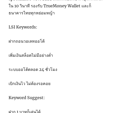
ใน 10 วินาที รองรับ TrueMoney Wallet และก็
ธนาคารไทยทุกหย่อมหญ้า
LSI Keywords:
ฝากถอนวอเลทออโต้
เพิ่มเงินสล็อตไม่มีอย่างต่ำ
ระบบออโต้ตลอด 24 ชั่วโมง
เบิกเงินไว ไม่ต้องรอคอย
Keyword Suggest:
ฝาก 1 บาทก็เล่นได้