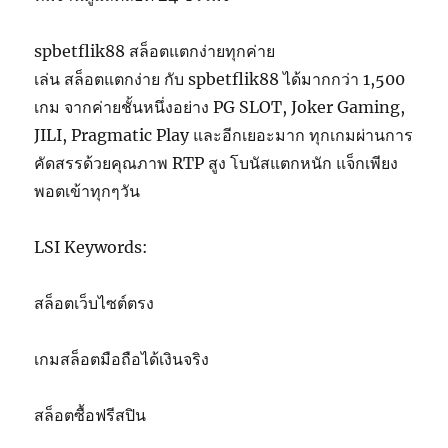
spbetflik88 สล็อตแตกง่ายทุกค่าย
เล่น สล็อตแตกง่าย กับ spbetflik88 ได้มากกว่า 1,500
เกม จากค่ายชั้นหนึ่งอย่าง PG SLOT, Joker Gaming,
JILI, Pragmatic Play และอีกเยอะมาก ทุกเกมผ่านการ
คัดสรรด้วยคุณภาพ RTP สูง โบนัสแตกหนัก แจ็กเพียง
พอตเข้าทุกๆวัน
LSI Keywords:
สล็อตเว็บไซต์ตรง
เกมสล็อตมือถือได้เงินจริง
สล็อตซื้อฟรีสปิน