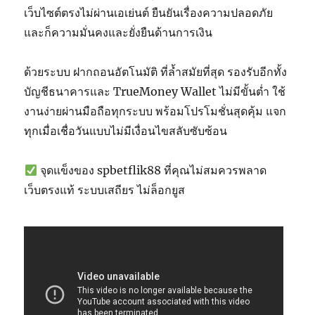
เว็บไซต์ตรงไม่ผ่านเอเย่นต์ ยืนยันเรื่องความปลอดภัย
และก็ความมั่นคงและยั่งยืนด้านการเงิน
ด้วยระบบ ฝากถอนอัตโนมัติ ที่ล้ำสมัยที่สุด รองรับอีกทั้ง
บัญชีธนาคารและ TrueMoney Wallet ไม่มีขั้นต่ำ ใช้
งานง่ายผ่านมือถือทุกระบบ พร้อมโปรโมชั่นสุดคุ้ม แจก
ทุกเมื่อเชื่อวันแบบไม่มีเงื่อนไขสลับซับซ้อน
จุดแข็งของ spbetflik88 ที่คุณไม่สมควรพลาด
เว็บตรงแท้ ระบบเสถียร ไม่ล็อกยูส