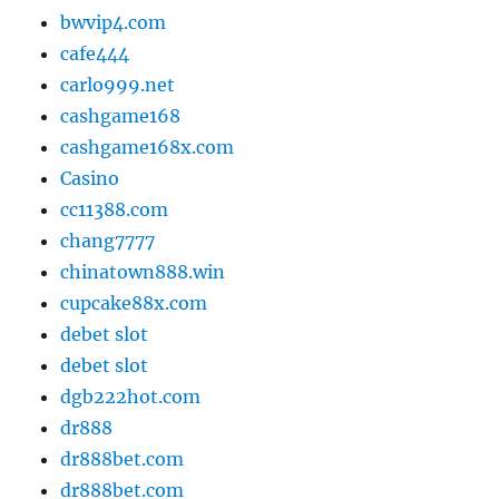
bwvip4.com
cafe444
carlo999.net
cashgame168
cashgame168x.com
Casino
cc11388.com
chang7777
chinatown888.win
cupcake88x.com
debet slot
debet slot
dgb222hot.com
dr888
dr888bet.com
dr888bet.com