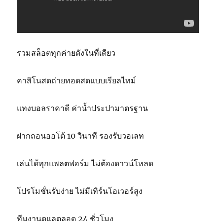
รวมสล็อตทุกค่ายดังในที่เดียว
คาสิโนสดถ่ายทอดสดแบบเรียลไทม์
แทงบอลราคาดี ค่าน้ำประปามาตรฐาน
ฝากถอนออโต้ 10 วินาที รองรับวอเลท
เล่นได้ทุกแพลตฟอร์ม ไม่ต้องดาวน์โหลด
โปรโมชั่นรับง่าย ไม่มีเทิร์นโอเวอร์สูง
ทีมงานดูแลตลอด 24 ชั่วโมง