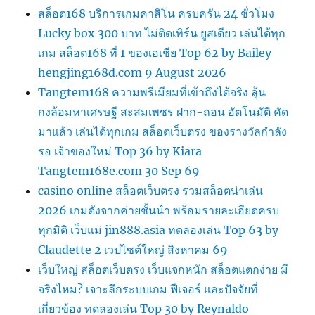
สล็อต168 บริการเกมคาสิโน ครบครัน 24 ชั่วโมง
Lucky box 300 บาท ไม่ติดเทิร์น ยูสเดียว เล่นได้ทุก
เกม สล็อต168 ที่ 1 ของเอเชีย Top 62 by Bailey
hengjing168d.com 9 August 2026
Tangtem168 ความพรีเมียมที่เข้าถึงได้จริง ลุ้น
กงล้อมหาเศรษฐี สะสมเพชร ฝาก-ถอน อัตโนมัติ คัด
มาแล้ว เล่นได้ทุกเกม สล็อตเว็บตรง ของรางวัลกำลัง
รอ เจ้าของใหม่ Top 36 by Kiara
Tangtem168e.com 30 Sep 69
casino online สล็อตเว็บตรง รวมสล็อตน่าเล่น
2026 เกมดังจากค่ายชั้นนำ พร้อมรายละเอียดครบ
ทุกมิติ เว็บแม่ jin888.asia ทดลองเล่น Top 63 by
Claudette 2 เวปไซต์ใหญ่ สิงหาคม 69
เว็บใหญ่ สล็อตเว็บตรง เว็บแจกหนัก สล็อตแตกง่าย มี
จริงไหม? เจาะลึกระบบเกม ฟีเจอร์ และปัจจัยที่
เกี่ยวข้อง ทดลองเล่น Top 30 by Reynaldo