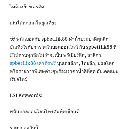
ไม่ต้องย้ายเครดิต
เล่นได้ทุกเกมในยูสเดียว
พนันบอลกับ spbetflik88 ค่าน้ำประปาดีทุกลีก
บันเทิงใจกับการ พนันบอลออนไลน์ กับ spbetflik88 ที่
มีให้ครบทุกลีกไม่ว่าจะเป็น พรีเมียร์ลีก, ลาลีกา,
spbetflik88 เครดิตฟรี
บุนเดสลีกา, ไทยลีก, บอลโลก
หรือรายการพิเศษต่างๆพร้อมราคาน้ำดีที่สุด อัปเดตแบบ
เรียลไทม์
LSI Keywords:
พนันบอลออนไลน์โทรศัพท์เคลื่อนที่
ราคาบอลวันนี้