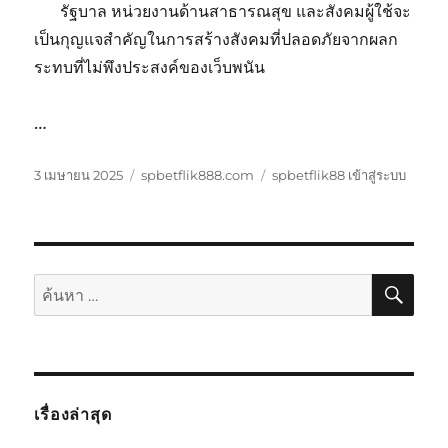
รัฐบาล หน่วยงานด้านสาธารณสุข และสังคมผู้ใช้จะ
เป็นกุญแจสำคัญในการสร้างสังคมที่ปลอดภัยจากผลก
ระทบที่ไม่พึงประสงค์ของเว็บพนัน
…
เขียน
หมวด
ป้าย
3 เมษายน 2025
spbetflik888.com
spbetflik88 เข้าสู่ระบบ
เมื่อ
หมู่
กำกับ
ค้นห
ค้นหา:
เรื่องล่าสุด