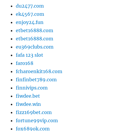
du2477.com
ek4567.com
enjoy24.fun
etbet16888.com
etbet16888.com
eu369clubs.com
fafa 123 slot
faro168
fcharoenkit168.com
finfinbet789.com
finnivips.com
fiwdee.bet
fiwdee.win
fizz169bet.com
fortune99vip.com
fox689ok.com