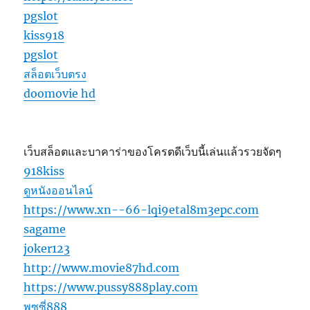
pgslot
kiss918
pgslot
สล็อตเว็บตรง
doomovie hd
เว็บสล็อตและบาคาร่าของโครตดีเว็บนี้เล่นแล้วรวยจัดๆ
918kiss
ดูหนังออนไลน์
https://www.xn--66-lqi9etal8m3epc.com
sagame
joker123
http://www.movie87hd.com
https://www.pussy888play.com
พุซซี่888