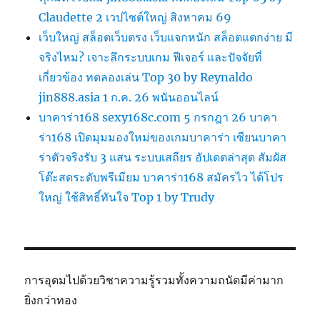
Claudette 2 เวปไซต์ใหญ่ สิงหาคม 69
เว็บใหญ่ สล็อตเว็บตรง เว็บแจกหนัก สล็อตแตกง่าย มี
จริงไหม? เจาะลึกระบบเกม ฟีเจอร์ และปัจจัยที่
เกี่ยวข้อง ทดลองเล่น Top 30 by Reynaldo
jin888.asia 1 ก.ค. 26 พนันออนไลน์
บาคาร่า168 sexy168c.com 5 กรกฎา 26 บาคา
ร่า168 เปิดมุมมองใหม่ของเกมบาคาร่า เซียนบาคา
ร่าตัวจริงรับ 3 แสน ระบบเสถียร อัปเดตล่าสุด สัมผัส
โต๊ะสดระดับพรีเมียม บาคาร่า168 สมัครไว ได้โปร
ใหญ่ ใช้สิทธิ์ทันใจ Top 1 by Trudy
การอุดมไปด้วยวิชาความรู้รวมทั้งความถนัดมีค่ามาก
ยิ่งกว่าทอง