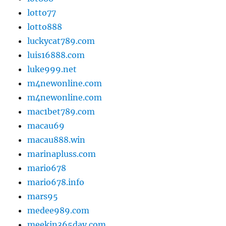
lotto77
lotto888
luckycat789.com
luis16888.com
luke999.net
m4newonline.com
m4newonline.com
mac1bet789.com
macau69
macau888.win
marinapluss.com
mario678
mario678.info
mars95
medee989.com
meekin365day.com