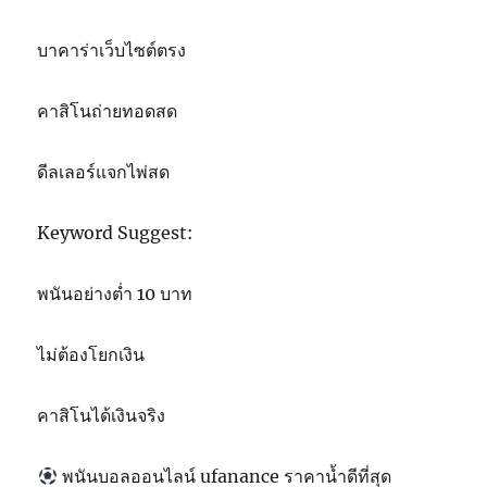
บาคาร่าเว็บไซต์ตรง
คาสิโนถ่ายทอดสด
ดีลเลอร์แจกไพ่สด​
Keyword Suggest:
พนันอย่างต่ำ 10 บาท
ไม่ต้องโยกเงิน
คาสิโนได้เงินจริง​
พนันบอลออนไลน์ ufanance ราคาน้ำดีที่สุด