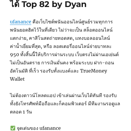
ได้ Top 82 by Dyan
ufanance
คือเว็บไซต์พนันออนไลน์ศูนย์รวมทุกการ
พนันยอดฮิตไว้ในที่เดียว ไม่ว่าจะเป็น สล็อตออนไลน์
แตกง่าย, คาสิโนสดถ่ายทอดสด, แทงบอลออนไลน์
ค่าน้ำเยี่ยมที่สุด, หรือ ลอตเตอรี่ออนไลน์จ่ายบาทละ
950 ทั้งสิ้นนี้ให้บริการผ่านระบบ เว็บตรงไม่ผ่านเอเย่นต์
ไม่เป็นอันตราย การเงินมั่นคง พร้อมระบบ ฝาก-ถอน
อัตโนมัติ ที่เร็ว รองรับทั้งแบงค์และ TrueMoney
Wallet ​
ไม่ต้องดาวน์โหลดแอป เข้าเล่นผ่านเว็บได้ทันที รองรับ
ทั้งยังโทรศัพท์มือถือและก็คอมพิวเตอร์ มีทีมงานรอดูแล
ตลอด 1 วัน​
จุดเด่นของ ufanance