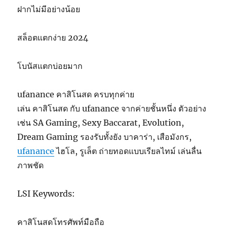
ฝากไม่มีอย่างน้อย
สล็อตแตกง่าย 2024
โบนัสแตกบ่อยมาก​
ufanance คาสิโนสด ครบทุกค่าย
เล่น คาสิโนสด กับ ufanance จากค่ายชั้นหนึ่ง ตัวอย่าง
เช่น SA Gaming, Sexy Baccarat, Evolution,
Dream Gaming รองรับทั้งยัง บาคาร่า, เสือมังกร,
ufanance
ไฮโล, รูเล็ต ถ่ายทอดแบบเรียลไทม์ เล่นลื่น
ภาพชัด​
LSI Keywords:
คาสิโนสดโทรศัพท์มือถือ