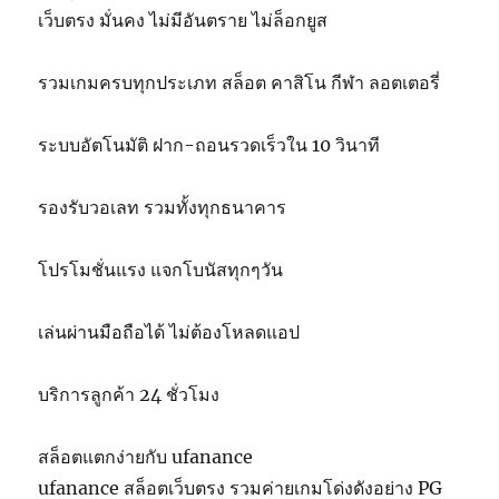
เว็บตรง มั่นคง ไม่มีอันตราย ไม่ล็อกยูส
รวมเกมครบทุกประเภท สล็อต คาสิโน กีฬา ลอตเตอรี่
ระบบอัตโนมัติ ฝาก-ถอนรวดเร็วใน 10 วินาที
รองรับวอเลท รวมทั้งทุกธนาคาร
โปรโมชั่นแรง แจกโบนัสทุกๆวัน
เล่นผ่านมือถือได้ ไม่ต้องโหลดแอป
บริการลูกค้า 24 ชั่วโมง​
สล็อตแตกง่ายกับ ufanance
ufanance สล็อตเว็บตรง รวมค่ายเกมโด่งดังอย่าง PG