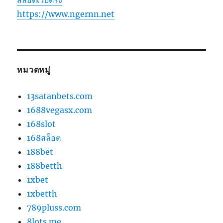
สล็อตเว็บตรง
https://www.ngernn.net
หมวดหมู่
13satanbets.com
1688vegasx.com
168slot
168สล็อต
188bet
188betth
1xbet
1xbetth
789pluss.com
8lots.me