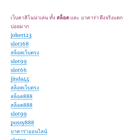
เว็บคาสิโนน่าเล่น ทั้ง
สล็อต
และ
บาคาร่า
ตึงจริงแตก
บ่อยมาก
joker123
slot168
สล็อตเว็บตรง
slot99
slot66
jinda44
สล็อตเว็บตรง
สล็อต888
สล็อต888
slot99
pussy888
บาคาร่าออนไลน์