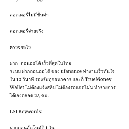
ลอตเตอรี่ไม่มีขั้นต่ำ
ลอตเตอรี่จ่ายจริง
ตรวจผลไว​
ฝาก-ถอนออโต้ เร็วที่สุดในไทย
ระบบ ฝากถอนออโต้ ของ ufanance ทำงานเร็วทันใจ
ใน 10 วินาที รองรับทุกธนาคาร และก็ TrueMoney
Wallet ไม่ต้องแจ้งสลิป ไม่ต้องรอแอดไม่น ทำรายการ
ได้เองตลอด 24 ชม.​
LSI Keywords:
ฝากถอนอัตโนมัติ 1 วัน