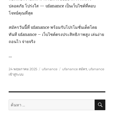
ปลอดภัย โปร่งใส — ufanance เป็นเว็บไซต์ที่ตอบ
โจทย์คุณที่สุด​
สมัครวันนี้ที่ ufanance พร้อมรับโปรโมชั่นเด็ดโดย
ทันที ufanance – เว็บไซต์ตรงประสิทธิภาพสูง เล่นง่าย
ถอนไว จ่ายจริง
…
เขียน
หมวด
ป้าย
24 พฤษภาคม 2025
ufanance
ufanance สมัคร
,
ufanance
เมื่อ
หมู่
กำกับ
เข้าสู่ระบบ
ค้นห
ค้นหา: