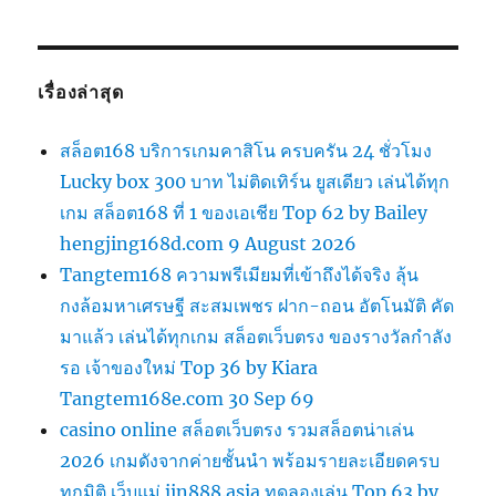
เรื่องล่าสุด
สล็อต168 บริการเกมคาสิโน ครบครัน 24 ชั่วโมง
Lucky box 300 บาท ไม่ติดเทิร์น ยูสเดียว เล่นได้ทุก
เกม สล็อต168 ที่ 1 ของเอเชีย Top 62 by Bailey
hengjing168d.com 9 August 2026
Tangtem168 ความพรีเมียมที่เข้าถึงได้จริง ลุ้น
กงล้อมหาเศรษฐี สะสมเพชร ฝาก-ถอน อัตโนมัติ คัด
มาแล้ว เล่นได้ทุกเกม สล็อตเว็บตรง ของรางวัลกำลัง
รอ เจ้าของใหม่ Top 36 by Kiara
Tangtem168e.com 30 Sep 69
casino online สล็อตเว็บตรง รวมสล็อตน่าเล่น
2026 เกมดังจากค่ายชั้นนำ พร้อมรายละเอียดครบ
ทุกมิติ เว็บแม่ jin888.asia ทดลองเล่น Top 63 by