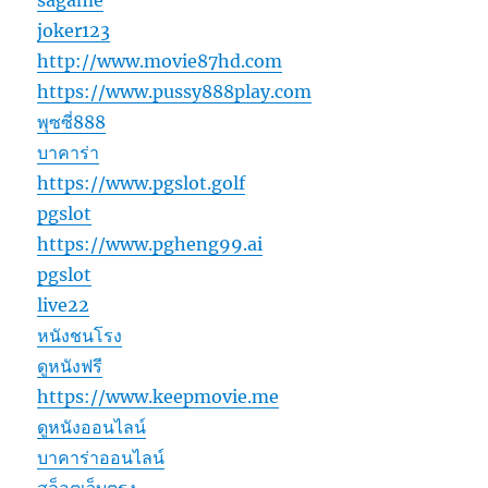
sagame
joker123
http://www.movie87hd.com
https://www.pussy888play.com
พุซซี่888
บาคาร่า
https://www.pgslot.golf
pgslot
https://www.pgheng99.ai
pgslot
live22
หนังชนโรง
ดูหนังฟรี
https://www.keepmovie.me
ดูหนังออนไลน์
บาคาร่าออนไลน์