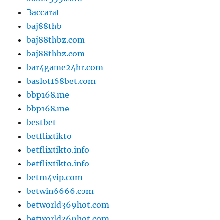
Baccarat
baj88thb
baj88thbz.com
baj88thbz.com
bar4game24hr.com
baslot168bet.com
bbp168.me
bbp168.me
bestbet
betflixtikto
betflixtikto.info
betflixtikto.info
betm4vip.com
betwin6666.com
betworld369hot.com
betworld369hot.com