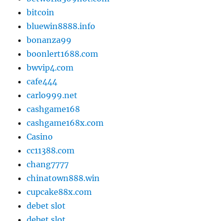
bitcoin
bluewin8888.info
bonanza99
boonlert1688.com
bwvip4.com
cafe444
carlo999.net
cashgame168
cashgame168x.com
Casino
cc11388.com
chang7777
chinatown888.win
cupcake88x.com
debet slot
debet slot