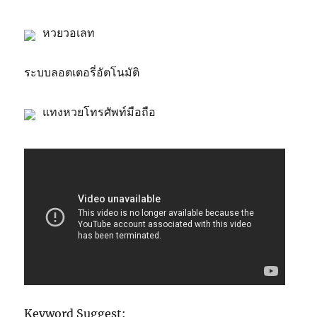
หวยวอเลท
ระบบลอตเตอรี่อัตโนมัติ
แทงหวยโทรศัพท์มือถือ​
Keyword Suggest: