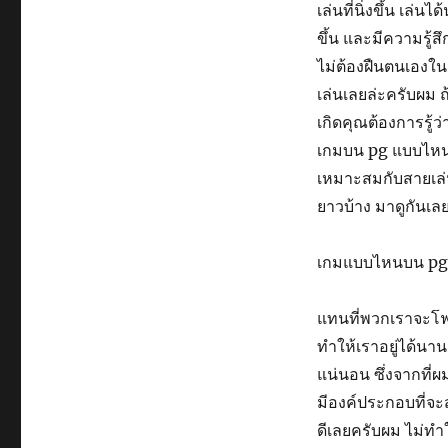
เล่นที่นิ่งขึ้น เล่นไ
ขึ้น และมีความรู้สึ
ไม่ต้องฝืนตนเองใ
เล่นเลยล่ะครับผม ถ
เกิดคุณต้องการรู้ว่
เกมบน pg แบบไห
เหมาะสมกับสายเล
ยาวบ้าง มาดูกันเล
เกมแบบไหนบน pgsl
แทนที่พวกเราจะโฟก
ทำให้เราอยู่ได้นา
แน่นอน ซึ่งจากที่ผ
มีองค์ประกอบที่จ
ดีเลยครับผม ไม่ทำ