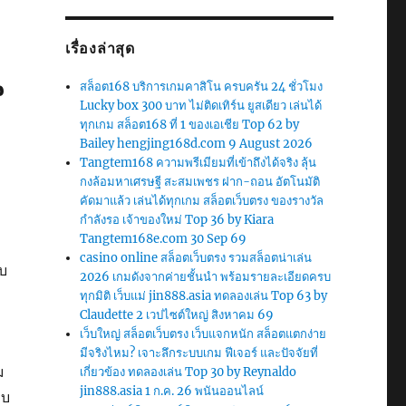
เรื่องล่าสุด
น
สล็อต168 บริการเกมคาสิโน ครบครัน 24 ชั่วโมง
Lucky box 300 บาท ไม่ติดเทิร์น ยูสเดียว เล่นได้
ทุกเกม สล็อต168 ที่ 1 ของเอเชีย Top 62 by
Bailey hengjing168d.com 9 August 2026
Tangtem168 ความพรีเมียมที่เข้าถึงได้จริง ลุ้น
กงล้อมหาเศรษฐี สะสมเพชร ฝาก-ถอน อัตโนมัติ
คัดมาแล้ว เล่นได้ทุกเกม สล็อตเว็บตรง ของรางวัล
กำลังรอ เจ้าของใหม่ Top 36 by Kiara
Tangtem168e.com 30 Sep 69
casino online สล็อตเว็บตรง รวมสล็อตน่าเล่น
บ
2026 เกมดังจากค่ายชั้นนำ พร้อมรายละเอียดครบ
ทุกมิติ เว็บแม่ jin888.asia ทดลองเล่น Top 63 by
Claudette 2 เวปไซต์ใหญ่ สิงหาคม 69
เว็บใหญ่ สล็อตเว็บตรง เว็บแจกหนัก สล็อตแตกง่าย
มีจริงไหม? เจาะลึกระบบเกม ฟีเจอร์ และปัจจัยที่
ม
เกี่ยวข้อง ทดลองเล่น Top 30 by Reynaldo
jin888.asia 1 ก.ค. 26 พนันออนไลน์
งบ