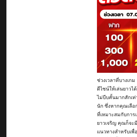
ช่วงเวลาที่บางเกม
ดีไซน์ให้เล่นยาวได
ไม่บีบคั้นมากสักเท
นัก ซึ่งหากคุณเลื
ที่เหมาะสมกับการเ
ยาวเจริญ คุณก็จะม
แนวทางสำหรับเพื่