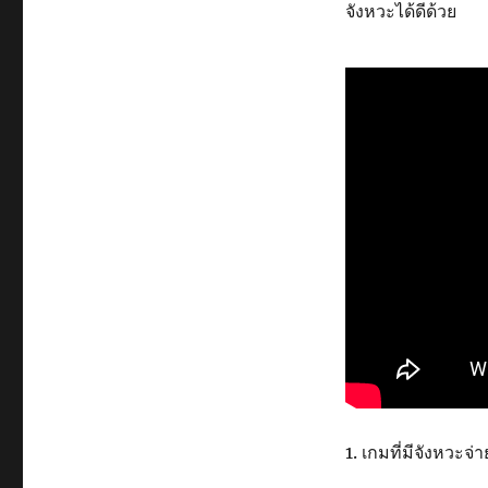
จังหวะได้ดีด้วย
1. เกมที่มีจังหวะจ่