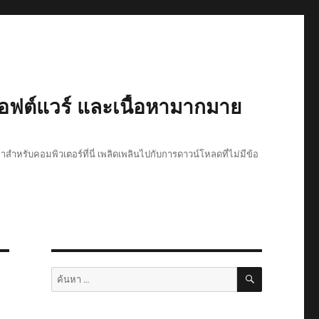
ต์แวร์ และเนื้อหามากมาย
หรับคอมพิวเตอร์ที่นี่ เพลิดเพลินไปกับการดาวน์โหลดที่ไม่มีข้อ
ค้นหา
ค้นหา: