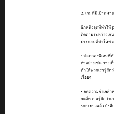
2. เกมที่มีเป้าหมา
อีกหนึ่งจุดที่ทำให้
ติดตามระหว่างเล่นเ
ประกอบที่ทำให้พวก
• ข้อตกลงพิเศษที่ท
ตัวอย่างเช่น การเ
ทำให้พวกเรารู้สึก
เรื่อยๆ
• ลดความจำเจสำหรั
จะมีความรู้สึกว่า
ระยะยาวแล้ว ยังม