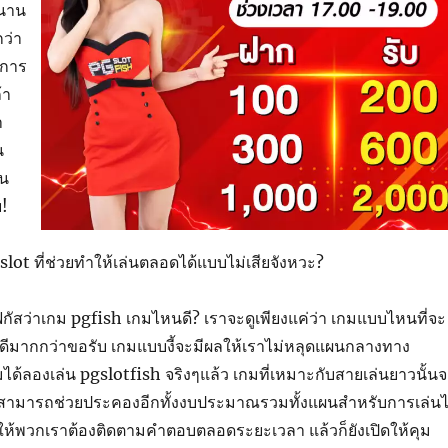
ด้นาน
กว่า
นการ
้า
า
น
่น
ย!
ot ที่ช่วยทำให้เล่นตลอดได้แบบไม่เสียจังหวะ?
ัสว่าเกม pgfish เกมไหนดี? เราจะดูเพียงแค่ว่า เกมแบบไหนที่จะ
นดีมากกว่าขอรับ เกมแบบงี้จะมีผลให้เราไม่หลุดแผนกลางทาง
มได้ลองเล่น pgslotfish จริงๆแล้ว เกมที่เหมาะกับสายเล่นยาวนั้น
ะสามารถช่วยประคองอีกทั้งงบประมาณรวมทั้งแผนสำหรับการเล่นไ
ให้พวกเราต้องติดตามคำตอบตลอดระยะเวลา แล้วก็ยังเปิดให้คุม