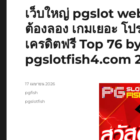
เว็บใหญ่ pgslot w
ต้องลอง เกมเยอะ โปรโ
เครดิตฟรี Top 76 by
pgslotfish4.com 
เขียน
17 เมษายน 2026
เมื่อ
หมวด
pgfish
หมู่
ป้าย
pgslotfish
กำกับ