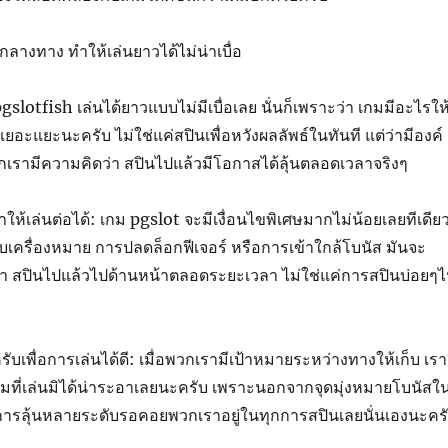
ยกลางทาง ทำให้เล่นยาวได้ไม่น่าเบื่อ
 pgslotfish เล่นได้ยาวแบบไม่มีเบื่อเลย นั่นก็เพราะว่า เกมมีอะไรให
ยอะแยะนะครับ ไม่ใช่แค่สปินเพื่อหวังผลลัพธ์ในทันที แต่ว่ามีองค์
เรามีความคิดว่า สปินไปแล้วมีโอกาสได้ลุ้นตลอดเวลาจริงๆ
ำให้เล่นต่อได้: เกม pgslot จะมีเงื่อนไขพิเศษมากไม่น้อยเลยทีเดีย
ก็บเครื่องหมาย การปลดล็อกฟีเจอร์ หรือการเข้าใกล้โบนัส มันจะ
ว่า สปินไปแล้วไปด้านหน้าตลอดระยะเวลา ไม่ใช่แค่การสปินบ่อยๆ
บเพื่อการเล่นได้ดี: เมื่อพวกเรามีเป้าหมายระหว่างทางให้เก็บ เรา
เกมที่เล่นมิได้น่าระอาเลยนะครับ เพราะนอกจากจุดมุ่งหมายโบนัสใ
ีการลุ้นหลายระดับรอคอยพวกเราอยู่ในทุกการสปินเลยนั่นเองนะคร