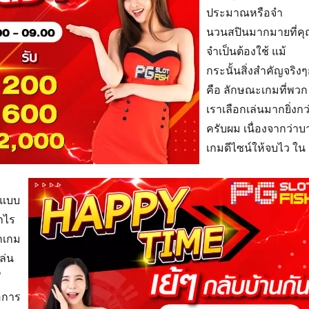
ประมาณหรือจำ
นวนสปินมากมายที่ค
จำเป็นต้องใช้ แม้
กระนั้นสิ่งสำคัญจริงๆ
คือ ลักษณะเกมที่พวก
เราเลือกเล่นมากยิ่งกว
ครับผม เนื่องจากว่าบ
เกมดีไซน์ให้จบไว ใน
้แบบ
่าไร
อกเกม
ล่น
ี
อการ