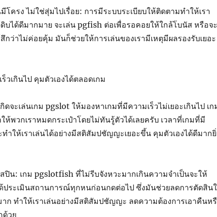
มีโครง ไม่ใช่สุ่มไปเรื่อย: การมีระบบระเบียบให้ติดตามทำให้เรา
บได้ดีมากมาย จะเล่น pgfish ต่อเพื่อรอคอยให้ใกล้โบนัส หรือจ
้สึกว่าไม่ค่อยคุ้ม มันก็ช่วยให้การเล่นของเรามีเหตุมีผลรองรับเยอะ
ม่เร็วเกินไป คุมตัวเองได้ตลอดเกม
าเกิดจะเล่นเกม pgslot ให้มองหาเกมที่มีความเร็วไม่เยอะเกินไป เก
ทำให้พวกเราหมดกระเป๋าโดยไม่ทันรู้ตัวได้เลยครับ เวลาที่เกมที่มี
ำให้เราเล่นได้อย่างมีสติสัมปชัญญะเยอะขึ้น คุมตัวเองได้ดีมากยิ่
งสปิน: เกม pgslotfish ที่ไม่รีบจังหวะมากเกินความจำเป็นจะให้
้ประเมินสถานการณ์ทุกหนก่อนกดต่อไป ซึ่งมันช่วยลดการตัดสิน
ีมาก ทำให้เราเล่นอย่างมีสติสัมปชัญญะ ลดความต้องการเอาคืนหร
ากด้วย