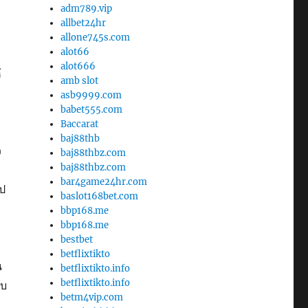
adm789.vip
allbet24hr
allone745s.com
alot66
alot666
้
amb slot
asb9999.com
babet555.com
Baccarat
baj88thb
ว
baj88thbz.com
baj88thbz.com
bar4game24hr.com
ไป
baslot168bet.com
bbp168.me
bbp168.me
bestbet
betflixtikto
น
betflixtikto.info
betflixtikto.info
ับ
betm4vip.com