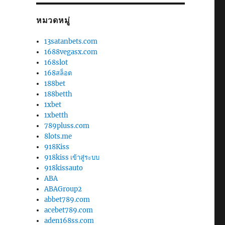
หมวดหมู่
13satanbets.com
1688vegasx.com
168slot
168สล็อต
188bet
188betth
1xbet
1xbetth
789pluss.com
8lots.me
918Kiss
918kiss เข้าสู่ระบบ
918kissauto
ABA
ABAGroup2
abbet789.com
acebet789.com
aden168ss.com