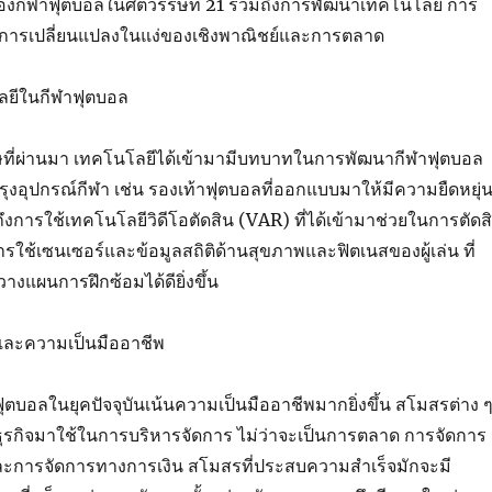
องกีฬาฟุตบอลในศตวรรษที่ 21 รวมถึงการพัฒนาเทคโนโลยี การ
การเปลี่ยนแปลงในแง่ของเชิงพาณิชย์และการตลาด
ยีในกีฬาฟุตบอล
ี่ผ่านมา เทคโนโลยีได้เข้ามามีบทบาทในการพัฒนากีฬาฟุตบอล
บปรุงอุปกรณ์กีฬา เช่น รองเท้าฟุตบอลที่ออกแบบมาให้มีความยืดหยุ่
งการใช้เทคโนโลยีวิดีโอตัดสิน (VAR) ที่ได้เข้ามาช่วยในการตัดส
ช้เซนเซอร์และข้อมูลสถิติด้านสุขภาพและฟิตเนสของผู้เล่น ที่
งแผนการฝึกซ้อมได้ดียิ่งขึ้น
ละความเป็นมืออาชีพ
บอลในยุคปัจจุบันเน้นความเป็นมืออาชีพมากยิ่งขึ้น สโมสรต่าง 
ธุรกิจมาใช้ในการบริหารจัดการ ไม่ว่าจะเป็นการตลาด การจัดการ
ละการจัดการทางการเงิน สโมสรที่ประสบความสำเร็จมักจะมี