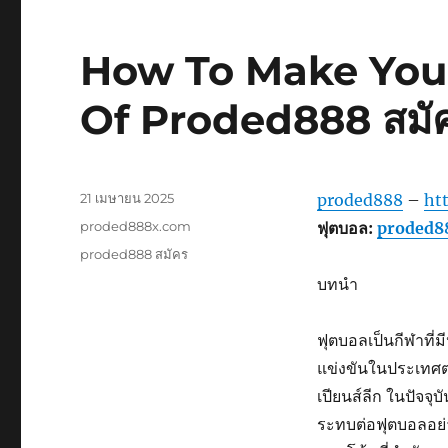
How To Make Your
Of Proded888 สมั
เขียน
21 เมษายน 2025
proded888
–
ht
เมื่อ
หมวด
proded888x.com
ฟุตบอล:
proded8
หมู่
ป้าย
proded888 สมัคร
กำกับ
บทนำ
ฟุตบอลเป็นกีฬาที่ม
แข่งขันในประเทศต
เปียนส์ลีก ในปัจจ
ระทบต่อฟุตบอลอย่า