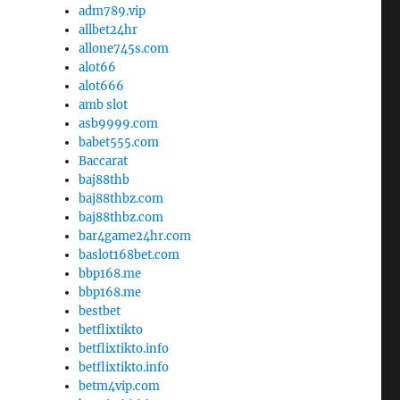
adm789.vip
allbet24hr
allone745s.com
alot66
alot666
amb slot
asb9999.com
babet555.com
Baccarat
baj88thb
baj88thbz.com
baj88thbz.com
bar4game24hr.com
baslot168bet.com
bbp168.me
bbp168.me
bestbet
betflixtikto
betflixtikto.info
betflixtikto.info
betm4vip.com