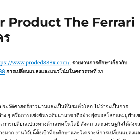
 Product The Ferrari
คร
tps://www.proded888x.com/
.
รายงานการศึกษาเกี่ยวกับ
88
การเปลี่ยนแปลงและแนวโน้มในศตวรรษที่ 21
ีประวัติศาสตร์ยาวนานและเป็นที่นิยมทั่วโลก ไม่ว่าจะเป็นการ
่าง ๆ หรือการแข่งขันระดับนานาชาติอย่างฟุตบอลโลกและยูฟ่าแ
ุบัน การเปลี่ยนแปลงทางด้านเทคโนโลยี สังคม และเศรษฐกิจได้ส่งผ
งมาก งานวิจัยนี้ตั้งเป้าที่จะศึกษาและวิเคราะห์การเปลี่ยนแปลงแ