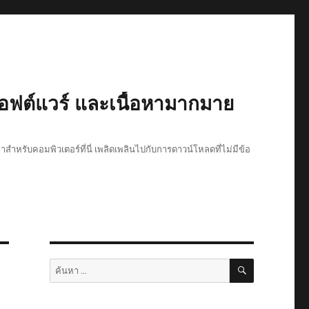
ต์แวร์ และเนื้อหามากมาย
หรับคอมพิวเตอร์ที่นี่ เพลิดเพลินไปกับการดาวน์โหลดที่ไม่มีข้อ
ค้นหา
ค้นหา: