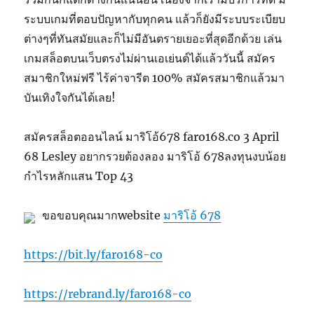
ระบบเกมที่ตอบปัญหากับทุกคน แล้วก็ยังมีระบบระเบียบ
ต่างๆที่ทันสมัยและก็ไม่มีอันตรายเยอะที่สุดอีกด้วย เล่น
เกมสล็อตบนเว็บตรงไม่ผ่านเอเย่นต์ได้แล้ววันนี้ สมัคร
สมาชิกใหม่ฟรี ไร้ค่าจารีต 100% สมัครสมาชิกแล้วมา
บันเทิงใจกันได้เลย!
สมัครสล็อตออนไลน์ มาริโอ้678 faro168.co 3 April
68 Lesley อยากรวยต้องลอง มาริโอ้ 678ลงทุนงบน้อย
กำไรหลักแสน Top 43
ขอขอบคุณมากwebsite
มาริโอ้ 678
https://bit.ly/faro168-co
https://rebrand.ly/faro168-co