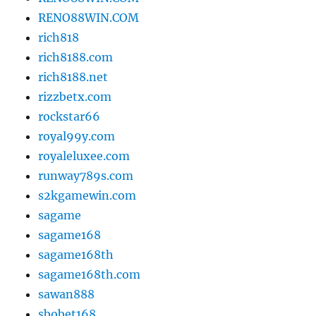
RENO88WIN.COM
rich818
rich8188.com
rich8188.net
rizzbetx.com
rockstar66
royal99y.com
royaleluxee.com
runway789s.com
s2kgamewin.com
sagame
sagame168
sagame168th
sagame168th.com
sawan888
sbobet168