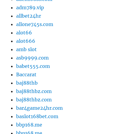
adm789.vip
allbet24hr
allone745s.com
alot66
alot666
amb slot
asb9999.com
babet555.com
Baccarat
baj88thb
baj88thbz.com
baj88thbz.com
bar4game24hr.com
baslot168bet.com
bbp168.me
bbp168.me