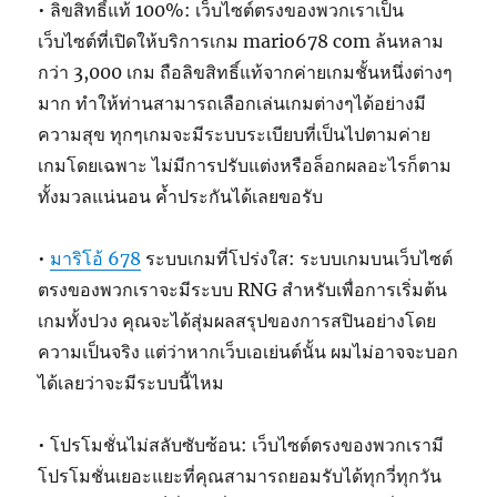
• ลิขสิทธิ์แท้ 100%: เว็บไซต์ตรงของพวกเราเป็น
เว็บไซต์ที่เปิดให้บริการเกม mario678 com ล้นหลาม
กว่า 3,000 เกม ถือลิขสิทธิ์แท้จากค่ายเกมชั้นหนึ่งต่างๆ
มาก ทำให้ท่านสามารถเลือกเล่นเกมต่างๆได้อย่างมี
ความสุข ทุกๆเกมจะมีระบบระเบียบที่เป็นไปตามค่าย
เกมโดยเฉพาะ ไม่มีการปรับแต่งหรือล็อกผลอะไรก็ตาม
ทั้งมวลแน่นอน ค้ำประกันได้เลยขอรับ
•
มาริโอ้ 678
ระบบเกมที่โปร่งใส: ระบบเกมบนเว็บไซต์
ตรงของพวกเราจะมีระบบ RNG สำหรับเพื่อการเริ่มต้น
เกมทั้งปวง คุณจะได้สุ่มผลสรุปของการสปินอย่างโดย
ความเป็นจริง แต่ว่าหากเว็บเอเย่นต์นั้น ผมไม่อาจจะบอก
ได้เลยว่าจะมีระบบนี้ไหม
• โปรโมชั่นไม่สลับซับซ้อน: เว็บไซต์ตรงของพวกเรามี
โปรโมชั่นเยอะแยะที่คุณสามารถยอมรับได้ทุกวี่ทุกวัน