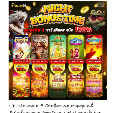
• Jili: ค่ายเกมสมาชิกใหม่ที่มาแรงแบบสุดๆตอนนี้
เติบโตเร็วมากๆเลยล่ะขอรับ mario678 com เป็นค่าย