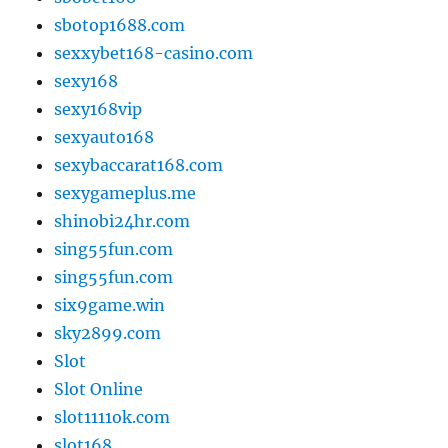
sbotop1688.com
sexxybet168-casino.com
sexy168
sexy168vip
sexyauto168
sexybaccarat168.com
sexygameplus.me
shinobi24hr.com
sing55fun.com
sing55fun.com
six9game.win
sky2899.com
Slot
Slot Online
slot1111ok.com
slot168