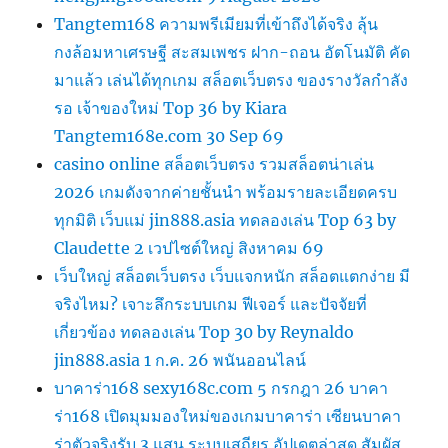
Tangtem168 ความพรีเมียมที่เข้าถึงได้จริง ลุ้น
กงล้อมหาเศรษฐี สะสมเพชร ฝาก-ถอน อัตโนมัติ คัด
มาแล้ว เล่นได้ทุกเกม สล็อตเว็บตรง ของรางวัลกำลัง
รอ เจ้าของใหม่ Top 36 by Kiara
Tangtem168e.com 30 Sep 69
casino online สล็อตเว็บตรง รวมสล็อตน่าเล่น
2026 เกมดังจากค่ายชั้นนำ พร้อมรายละเอียดครบ
ทุกมิติ เว็บแม่ jin888.asia ทดลองเล่น Top 63 by
Claudette 2 เวปไซต์ใหญ่ สิงหาคม 69
เว็บใหญ่ สล็อตเว็บตรง เว็บแจกหนัก สล็อตแตกง่าย มี
จริงไหม? เจาะลึกระบบเกม ฟีเจอร์ และปัจจัยที่
เกี่ยวข้อง ทดลองเล่น Top 30 by Reynaldo
jin888.asia 1 ก.ค. 26 พนันออนไลน์
บาคาร่า168 sexy168c.com 5 กรกฎา 26 บาคา
ร่า168 เปิดมุมมองใหม่ของเกมบาคาร่า เซียนบาคา
ร่าตัวจริงรับ 3 แสน ระบบเสถียร อัปเดตล่าสุด สัมผัส