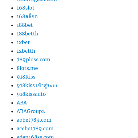
168slot
168สล็อต
188bet
188betth
1xbet
1xbetth
789pluss.com
8lots.me
918Kiss
918kiss เข้าสู่ระบบ
918kissauto
ABA
ABAGroup2
abbet789.com
acebet789.com
aden168ss.com