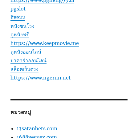
https://www.pgheng99.ai
pgslot
live22
หนังชนโรง
ดูหนังฟรี
https://www.keepmovie.me
ดูหนังออนไลน์
บาคาร่าออนไลน์
สล็อตเว็บตรง
https://www.ngernn.net
หมวดหมู่
13satanbets.com
1688vegasx.com