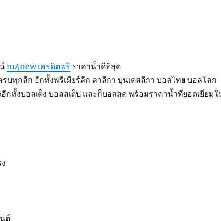
น์
m4new เครดิตฟรี
ราคาน้ำดีที่สุด
ุกลีก อีกทั้งพรีเมียร์ลีก ลาลีกา บุนเดสลีกา บอลไทย บอลโลก
งอีกทั้งบอลเต็ง บอลสเต็ป และก็บอลสด พร้อมราคาน้ำที่ยอดเยี่ยมใ
รง
่นต์