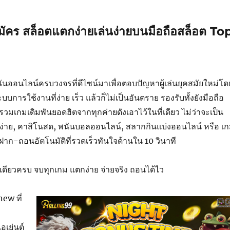
ร สล็อตแตกง่ายเล่นง่ายบนมือถือสล็อต To
นออนไลน์ครบวงจรที่ดีไซน์มาเพื่อตอบปัญหาผู้เล่นยุคสมัยใหม่โด
ระบบการใช้งานที่ง่าย เร็ว แล้วก็ไม่เป็นอันตราย รองรับทั้งยังมือถือ
วมเกมเดิมพันยอดฮิตจากทุกค่ายดังเอาไว้ในที่เดียว ไม่ว่าจะเป็น
่าย, คาสิโนสด, พนันบอลออนไลน์, สลากกินแบ่งออนไลน์ หรือ เ
าก-ถอนอัตโนมัติที่รวดเร็วทันใจด้านใน 10 วินาที
ดียวครบ จบทุกเกม แตกง่าย จ่ายจริง ถอนได้ไว
ew ที่
อเย่นต์