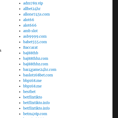
adm789.vip
allbet24hr
allone745s.com
alot66
alot666
amb slot
asb9999.com
babet555.com
Baccarat
น
baj88thb
baj88thbz.com
baj88thbz.com
bar4game24hr.com
baslot168bet.com
bbp168.me
bbp168.me
bestbet
betflixtikto
betflixtikto.info
betflixtikto.info
betm4vip.com