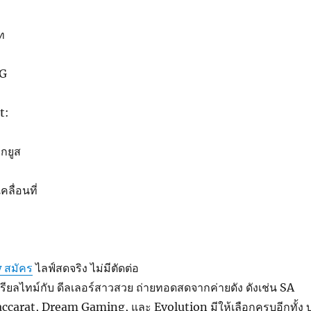
ท
PG
t:
อกยูส
ลื่อนที่
สมัคร
ไลฟ์สดจริง ไม่มีตัดต่อ
ียลไทม์กับ ดีลเลอร์สาวสวย ถ่ายทอดสดจากค่ายดัง ดังเช่น SA
carat, Dream Gaming, และ Evolution มีให้เลือกครบอีกทั้ง 