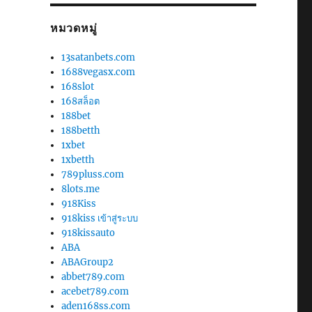
หมวดหมู่
13satanbets.com
1688vegasx.com
168slot
168สล็อต
188bet
188betth
1xbet
1xbetth
789pluss.com
8lots.me
918Kiss
918kiss เข้าสู่ระบบ
918kissauto
ABA
ABAGroup2
abbet789.com
acebet789.com
aden168ss.com