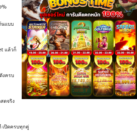
00%
ต้นแบบ
t แล้วก็
ดังครบ
สดจริง
 เปิดครบทุกคู่