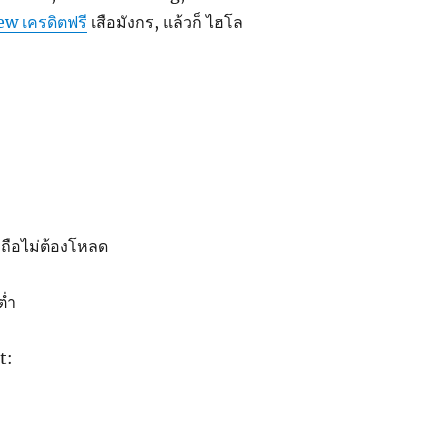
w เครดิตฟรี
เสือมังกร, แล้วก็ ไฮโล
ถือไม่ต้องโหลด
ต่ำ
t: