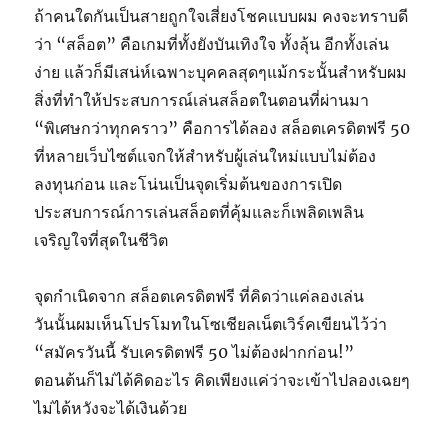
ถ้าคนใดกันเป็นสายถูกใจเสี่ยงโชคแบบผม คงจะทราบดี
ว่า “สล็อต” คือเกมที่ทั้งยังบันเทิงใจ ทั้งลุ้น อีกทั้งเล่น
ง่าย แล้วก็มีเสน่ห์เฉพาะบุคคลสุดๆแม้กระนั้นสำหรับผม
สิ่งที่ทำให้ประสบการณ์เล่นสล็อตในตอนที่ผ่านมา
“พิเศษกว่าทุกคราว” คือการได้ลอง สล็อตเครดิตฟรี 50
ที่หลายเว็บไซต์แจกให้สำหรับผู้เล่นใหม่แบบไม่ต้อง
ลงทุนก่อน และโน่นเป็นจุดเริ่มต้นของการเปิด
ประสบการณ์การเล่นสล็อตที่คุ้มและก็เพลิดเพลิน
เจริญใจที่สุดในชีวิต
จุดกำเนิดจาก สล็อตเครดิตฟรี ที่คิดว่าแค่ลองเล่น
วันนั้นผมเห็นโปรโมทในโซเชียลเน็ตเวิร์คเขียนไว้ว่า
“สมัครวันนี้ รับเครดิตฟรี 50 ไม่ต้องฝากก่อน!”
ตอนต้นก็ไม่ได้คิดอะไร คิดเพียงแค่ว่าจะเข้าไปลองเฉยๆ
ไม่ได้หวังจะได้เงินด้วย