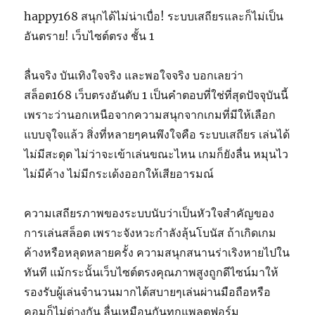
happy168 สนุกได้ไม่น่าเบื่อ! ระบบเสถียรและก็ไม่เป็น
อันตราย! เว็บไซต์ตรง ชั้น 1
ลื่นจริง บันเทิงใจจริง และพอใจจริง บอกเลยว่า
สล็อต168 เว็บตรงอันดับ 1 เป็นคำตอบที่ใช่ที่สุดปัจจุบันนี้
เพราะว่านอกเหนือจากความสนุกจากเกมที่มีให้เลือก
แบบจุใจแล้ว สิ่งที่หลายๆคนพึงใจคือ ระบบเสถียร เล่นได้
ไม่มีสะดุด ไม่ว่าจะเข้าเล่นขณะไหน เกมก็ยังลื่น หมุนไว
ไม่มีค้าง ไม่มีกระเด้งออกให้เสียอารมณ์
ความเสถียรภาพของระบบนับว่าเป็นหัวใจสำคัญของ
การเล่นสล็อต เพราะจังหวะกำลังลุ้นโบนัส ถ้าเกิดเกม
ค้างหรือหลุดหลายครั้ง ความสนุกสนานร่าเริงหายไปใน
ทันที แม้กระนั้นเว็บไซต์ตรงคุณภาพสูงถูกดีไซน์มาให้
รองรับผู้เล่นจำนวนมากได้สบายๆเล่นผ่านมือถือหรือ
คอมก็ไม่ต่างกัน ลื่นเหมือนกันทุกแพลตฟอร์ม