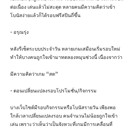
ต่อเนื่อง เล่นแล้วไม่สะดุด หลายคนมีความคิดว่าเข้า
โบนัสง่ายแล้วก็ได้รอบฟรีสปินถี่ขึ้น
• อรุณรุ่ง
หลังรีเซ็ตระบบประจำวัน หลายเกมเสมือนเริ่มรอบใหม่
ทำให้บางคนถูกใจเข้ามาทดลองหมุนช่วงนี้ เนื่องจากว่า
มีความคิดว่าเกม “สด”
• ตอนเปลี่ยนแปลงรอบโปรโมชั่น/กิจกรรม
บางเว็บไซต์มีรอบกิจกรรมหรือโบนัสรายวัน เพียงพอ
ใกล้เวลาเปลี่ยนแปลงรอบ คนจำนวนไม่น้อยถูกใจเข้า
เล่น เพราะว่าเห็นว่าเป็นจังหวะที่เกมมีการเคลื่อนที่