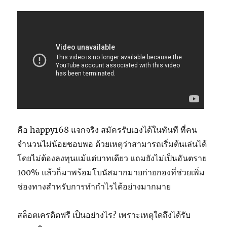
คือ happy168 แจกจริง สมัครรับเองได้ในทันที ที่คน
จำนวนไม่น้อยชอบพอ ด้วยเหตุว่าสามารถเริ่มต้นเล่นได้
โดยไม่ต้องลงทุนแม้แต่บาทเดียว แถมยังไม่เป็นอันตราย
100% แล้วก็มาพร้อมโบนัสมากมายก่ายกองที่ช่วยเพิ่ม
ช่องทางสำหรับการทำกำไรได้อย่างมากมาย
สล็อตเครดิตฟรี เป็นอย่างไร? เพราะเหตุใดถึงได้รับ