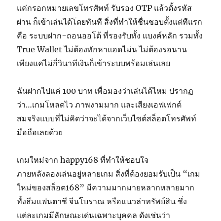
แค่กรอกหมายเลขโทรศัพท์ รับรอง OTP แล้วตั้งรหัส
ผ่าน ก็เข้าเล่นได้โดยทันที สิ่งที่ทำให้ชื่นชอบตั้งแต่ทีแรก
คือ ระบบฝาก-ถอนออโต้ ที่รองรับทั้ง แบงค์หลัก รวมทั้ง
True Wallet ไม่ต้องทักหาแอดไม่น ไม่ต้องรอนาน
เพียงแค่ไม่กี่วินาทีเงินก็เข้าระบบพร้อมเล่นเลย
ฉันฝากไปแค่ 100 บาท เพื่อมองว่าเล่นได้ไหม ปรากฏ
ว่า…เกมโหลดไว ภาพงามมาก และเสียงเอฟเฟกต์
สมจริงแบบที่ไม่คิดว่าจะได้จากเว็บไซต์สล็อตโทรศัพท์
มือถือเลยด้วย
เกมใหม่จาก happy168 ที่ทำให้ชอบใจ
ภายหลังลองเล่นอยู่หลายเกม สิ่งที่ต้องยอมรับเป็น “เกม
ใหม่ของสล็อต168” มีความมากมายหลากหลายมาก
ทั้งธีมแฟนตาซี จีนโบราณ หรือแนวล่าทรัพย์สิน ซึ่ง
แต่ละเกมมีลักษณะเด่นเฉพาะบุคคล ดังเช่นว่า