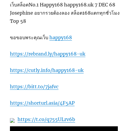
เว็บสล็อตNo.1 Happy168 happy168.uk 7 DEC 68
Josephine อยากรวยต้องลอง สล็อต168แตกทุกชั่วโมง
Top 58
ขอขอบพระคุณเว็บ
happy168
https://rebrand.ly/happy168-uk
https://cutly.info/happy168-uk
https://bitt.to/7jafvc
https://shorturl.asia/4F5AP
https://t.co/q755ULrv6b