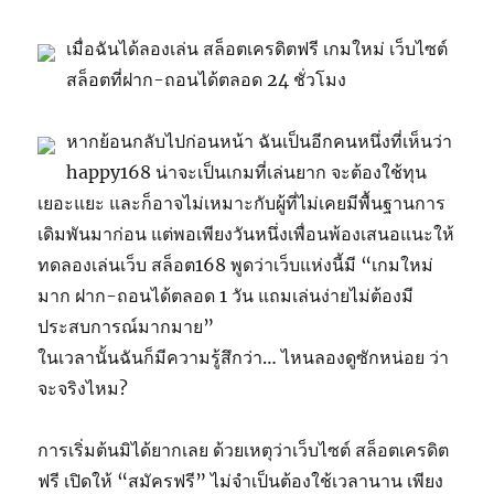
เมื่อฉันได้ลองเล่น สล็อตเครดิตฟรี เกมใหม่ เว็บไซต์
สล็อตที่ฝาก-ถอนได้ตลอด 24 ชั่วโมง
หากย้อนกลับไปก่อนหน้า ฉันเป็นอีกคนหนึ่งที่เห็นว่า
happy168 น่าจะเป็นเกมที่เล่นยาก จะต้องใช้ทุน
เยอะแยะ และก็อาจไม่เหมาะกับผู้ที่ไม่เคยมีพื้นฐานการ
เดิมพันมาก่อน แต่พอเพียงวันหนึ่งเพื่อนพ้องเสนอแนะให้
ทดลองเล่นเว็บ สล็อต168 พูดว่าเว็บแห่งนี้มี “เกมใหม่
มาก ฝาก-ถอนได้ตลอด 1 วัน แถมเล่นง่ายไม่ต้องมี
ประสบการณ์มากมาย”
ในเวลานั้นฉันก็มีความรู้สึกว่า… ไหนลองดูซักหน่อย ว่า
จะจริงไหม?
การเริ่มต้นมิได้ยากเลย ด้วยเหตุว่าเว็บไซต์ สล็อตเครดิต
ฟรี เปิดให้ “สมัครฟรี” ไม่จำเป็นต้องใช้เวลานาน เพียง