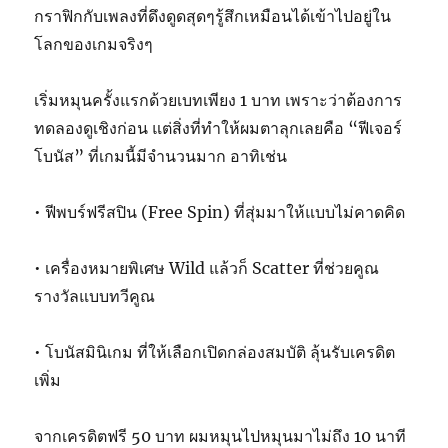
กราฟิกกับเพลงที่ดึงดูดสุดๆรู้สึกเหมือนได้เข้าไปอยู่ใน
โลกของเกมจริงๆ
เริ่มหมุนครั้งแรกด้วยเบทเพียง 1 บาท เพราะว่าต้องการ
ทดลองดูเชิงก่อน แต่สิ่งที่ทำให้ผมตาลุกเลยคือ “ฟีเจอร์
โบนัส” ที่เกมนี้มีจำนวนมาก อาทิเช่น
• ฟีพบร์ฟรีสปิน (Free Spin) ที่สุ่มมาให้แบบไม่คาดคิด
• เครื่องหมายพิเศษ Wild แล้วก็ Scatter ที่ช่วยคูณ
รางวัลแบบทวีคูณ
• โบนัสมินิเกม ที่ให้เลือกเปิดกล่องสมบัติ ลุ้นรับเครดิต
เพิ่ม
จากเครดิตฟรี 50 บาท ผมหมุนไปหมุนมาไม่ถึง 10 นาที