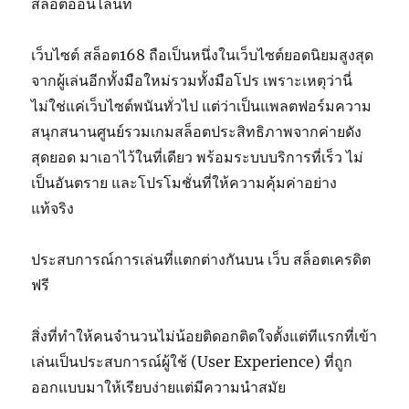
สล็อตออนไลน์ที่
เว็บไซต์ สล็อต168 ถือเป็นหนึ่งในเว็บไซต์ยอดนิยมสูงสุด
จากผู้เล่นอีกทั้งมือใหม่รวมทั้งมือโปร เพราะเหตุว่านี่
ไม่ใช่แค่เว็บไซต์พนันทั่วไป แต่ว่าเป็นแพลตฟอร์มความ
สนุกสนานศูนย์รวมเกมสล็อตประสิทธิภาพจากค่ายดัง
สุดยอด มาเอาไว้ในที่เดียว พร้อมระบบบริการที่เร็ว ไม่
เป็นอันตราย และโปรโมชั่นที่ให้ความคุ้มค่าอย่าง
แท้จริง
ประสบการณ์การเล่นที่แตกต่างกันบน เว็บ สล็อตเครดิต
ฟรี
สิ่งที่ทำให้คนจำนวนไม่น้อยติดอกติดใจตั้งแต่ทีแรกที่เข้า
เล่นเป็นประสบการณ์ผู้ใช้ (User Experience) ที่ถูก
ออกแบบมาให้เรียบง่ายแต่มีความนำสมัย