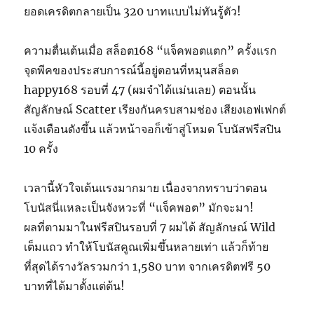
ยอดเครดิตกลายเป็น 320 บาทแบบไม่ทันรู้ตัว!
ความตื่นเต้นเมื่อ สล็อต168 “แจ็คพอตแตก” ครั้งแรก
จุดพีคของประสบการณ์นี้อยู่ตอนที่หมุนสล็อต
happy168 รอบที่ 47 (ผมจำได้แม่นเลย) ตอนนั้น
สัญลักษณ์ Scatter เรียงกันครบสามช่อง เสียงเอฟเฟกต์
แจ้งเตือนดังขึ้น แล้วหน้าจอก็เข้าสู่โหมด โบนัสฟรีสปิน
10 ครั้ง
เวลานี้หัวใจเต้นแรงมากมาย เนื่องจากทราบว่าตอน
โบนัสนี่แหละเป็นจังหวะที่ “แจ็คพอต” มักจะมา!
ผลที่ตามมาในฟรีสปินรอบที่ 7 ผมได้ สัญลักษณ์ Wild
เต็มแถว ทำให้โบนัสคูณเพิ่มขึ้นหลายเท่า แล้วก็ท้าย
ที่สุดได้รางวัลรวมกว่า 1,580 บาท จากเครดิตฟรี 50
บาทที่ได้มาตั้งแต่ต้น!