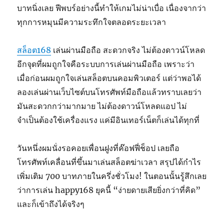
บาทนิ่งเลย ฟีพบร์อย่างนี้ทำให้เกมไม่น่าเบื่อ เนื่องจากว่า
ทุกการหมุนมีความระทึกใจตลอดระยะเวลา
สล็อต168
เล่นผ่านมือถือ สะดวกจริง ไม่ต้องดาวน์โหลด
อีกจุดที่ผมถูกใจคือระบบการเล่นผ่านมือถือ เพราะว่า
เมื่อก่อนผมถูกใจเล่นสล็อตบนคอมพิวเตอร์ แต่ว่าพอได้
ลองเล่นผ่านเว็บไซต์บนโทรศัพท์มือถือแล้วทราบเลยว่า
มันสะดวกกว่ามากมาย ไม่ต้องดาวน์โหลดแอป ไม่
จำเป็นต้องใช้เครื่องแรง แค่มีอินเทอร์เน็ตก็เล่นได้ทุกที่
วันหนึ่งผมนั่งรอคอยเพื่อนฝูงที่ค๊อฟฟี่ช็อป เลยถือ
โทรศัพท์เคลื่อนที่ขึ้นมาเล่นสล็อตฆ่าเวลา สรุปได้กำไร
เพิ่มเติม 700 บาทภายในครึ่งชั่วโมง! ในตอนนั้นรู้สึกเลย
ว่าการเล่น happy168 ยุคนี้ “ง่ายดายเสียยิ่งกว่าที่คิด”
และก็เข้าถึงได้จริงๆ