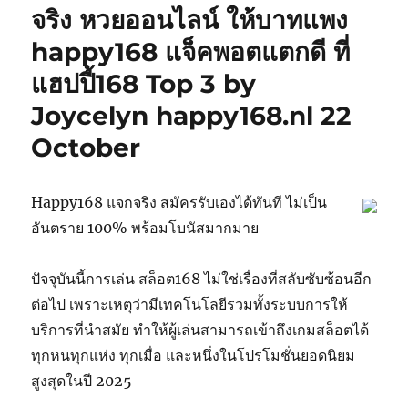
จริง หวยออนไลน์ ให้บาทแพง
happy168 แจ็คพอตแตกดี ที่
แฮปปี้168 Top 3 by
Joycelyn happy168.nl 22
October
Happy168 แจกจริง สมัครรับเองได้ทันที ไม่เป็น
อันตราย 100% พร้อมโบนัสมากมาย
ปัจจุบันนี้การเล่น สล็อต168 ไม่ใช่เรื่องที่สลับซับซ้อนอีก
ต่อไป เพราะเหตุว่ามีเทคโนโลยีรวมทั้งระบบการให้
บริการที่นำสมัย ทำให้ผู้เล่นสามารถเข้าถึงเกมสล็อตได้
ทุกหนทุกแห่ง ทุกเมื่อ และหนึ่งในโปรโมชั่นยอดนิยม
สูงสุดในปี 2025