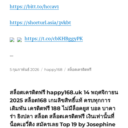
https://bitt.to/hccav1
https://shorturl.asia/3vkbt
https://t.co/cbKHBggyPK
…
เขียน
หมวด
ป้าย
5 กุมภาพันธ์ 2026
happy168
สล็อตเครดิตฟรี
เมื่อ
หมู่
กำกับ
สล็อตเครดิตฟรี happy168.uk 14 พฤศจิกายน
2025 สล็อต168 เกมลิขสิทธิ์แท้ ครบทุกการ
เดิมพัน เครดิตฟรี 188 ไม่มีล็อคยูส บอล บาคา
ร่า ยิงปลา สล็อต สล็อตเครดิตฟรี เงินเท่านั้นที่
น็อคเอวี่ติง สมัครเลย Top 19 by Josephine