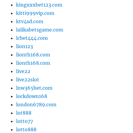
kingxxxbet123.com
kitti999vip.com
ktv4sd.com
lalikabetsgame.com
lcbet444.com
lion123
lionth168.com
lionth168.com
live22
live22slot
lnw365bet.com
lockdown168
london6789.com
lot888
lotto77
lotto888