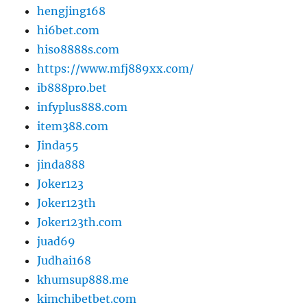
hengjing168
hi6bet.com
hiso8888s.com
https://www.mfj889xx.com/
ib888pro.bet
infyplus888.com
item388.com
Jinda55
jinda888
Joker123
Joker123th
Joker123th.com
juad69
Judhai168
khumsup888.me
kimchibetbet.com