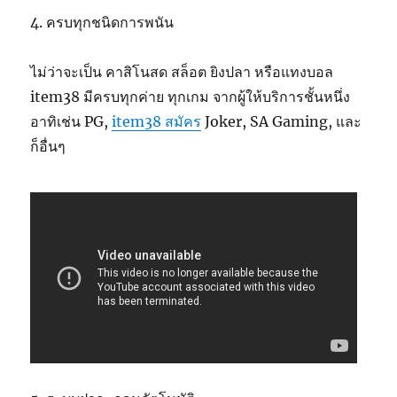
4. ครบทุกชนิดการพนัน
ไม่ว่าจะเป็น คาสิโนสด สล็อต ยิงปลา หรือแทงบอล
item38 มีครบทุกค่าย ทุกเกม จากผู้ให้บริการชั้นหนึ่ง
อาทิเช่น PG,
item38 สมัคร
Joker, SA Gaming, และ
ก็อื่นๆ