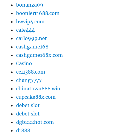
bonanza99
boonlert1688.com
bwvip4.com
cafe444
carlo999.net
cashgame168
cashgame168x.com
Casino
cc11388.com
chang7777
chinatown888.win
cupcake88x.com
debet slot
debet slot
dgb222hot.com
dr888