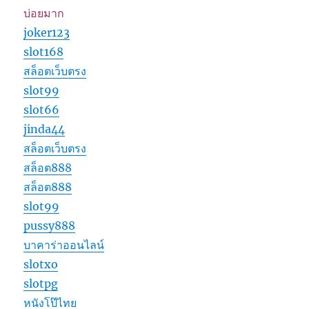
บ่อยมาก
joker123
slot168
สล็อตเว็บตรง
slot99
slot66
jinda44
สล็อตเว็บตรง
สล็อต888
สล็อต888
slot99
pussy888
บาคาร่าออนไลน์
slotxo
slotpg
หนังโป๊ไทย