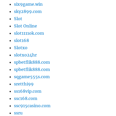
six9game.win
sky2899.com
Slot
Slot Online
slot1111ok.com
slot168
Slotxo
slotxo24hr
spbetflik888.com
spbetflik888.com
sqgame555s.com
sretthi99
ss168vip.com
ssc168.com
ssc915casino.com
ssru