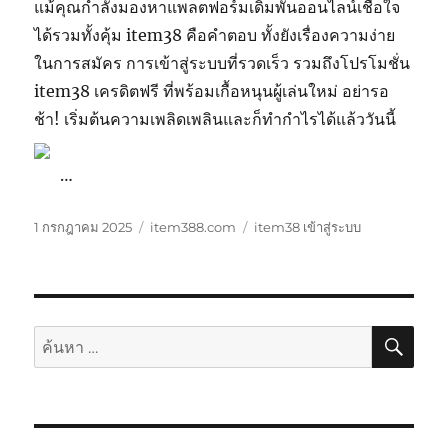
แม้คุณกำลังมองหาแพลตฟอร์มเดิมพันออนไลน์เชื่อใจ
ได้รวมทั้งคุ้ม item38 คือคำตอบ ทั้งยังเรื่องความง่าย
ในการสมัคร การเข้าสู่ระบบที่รวดเร็ว รวมถึงโปรโมชั่น
item38 เครดิตฟรี ที่พร้อมเกื้อหนุนผู้เล่นใหม่ อย่ารอ
ช้า! เริ่มต้นความเพลิดเพลินและก็ทำกำไรได้แล้ววันนี้
…
เขียน
หมวด
ป้าย
1 กรกฎาคม 2025
item388.com
item38 เข้าสู่ระบบ
เมื่อ
หมู่
กำกับ
ค้นห
ค้นหา: