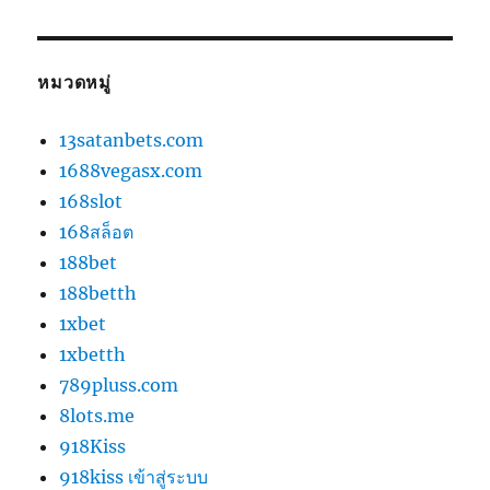
หมวดหมู่
13satanbets.com
1688vegasx.com
168slot
168สล็อต
188bet
188betth
1xbet
1xbetth
789pluss.com
8lots.me
918Kiss
918kiss เข้าสู่ระบบ