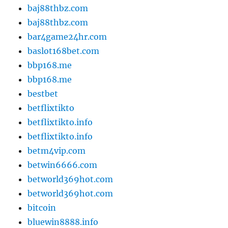
baj88thbz.com
baj88thbz.com
bar4game24hr.com
baslot168bet.com
bbp168.me
bbp168.me
bestbet
betflixtikto
betflixtikto.info
betflixtikto.info
betm4vip.com
betwin6666.com
betworld369hot.com
betworld369hot.com
bitcoin
bluewin8888.info