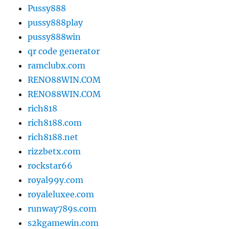
Pussy888
pussy888play
pussy888win
qr code generator
ramclubx.com
RENO88WIN.COM
RENO88WIN.COM
rich818
rich8188.com
rich8188.net
rizzbetx.com
rockstar66
royal99y.com
royaleluxee.com
runway789s.com
s2kgamewin.com