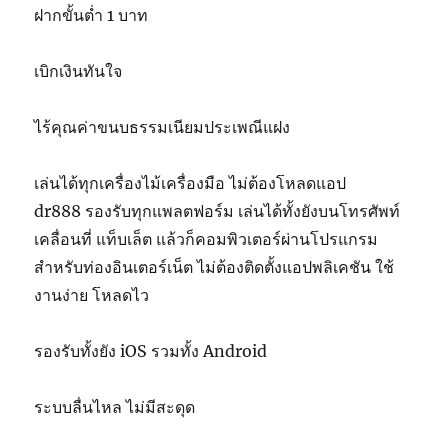
ฝากขั้นต่ำ 1 บาท
เบิกเงินทันใจ
ไร้คุณค่าขนบธรรมเนียมประเพณีแฝง
เล่นได้ทุกเครื่องไม้เครื่องมือ ไม่ต้องโหลดแอป
dr888 รองรับทุกแพลตฟอร์ม เล่นได้ทั้งยังบนโทรศัพท์
เคลื่อนที่ แท็บเล็ต แล้วก็คอมพิวเตอร์ผ่านโปรแกรม
สำหรับท่องอินเตอร์เน็ต ไม่ต้องติดตั้งแอปพลิเคชัน ใช้
งานง่าย โหลดไว
รองรับทั้งยัง iOS รวมทั้ง Android
ระบบลื่นไหล ไม่มีสะดุด