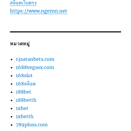
สล็อตเว็บตรง
https://www.ngernn.net
หมวดหมู่
13satanbets.com
1688vegasx.com
168slot
168สล็อต
188bet
188betth
1xbet
1xbetth
789pluss.com