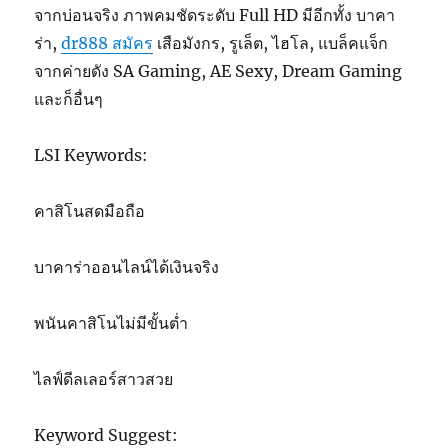
จากบ่อนจริง ภาพคมชัดระดับ Full HD มีอีกทั้ง บาคา
ร่า,
dr888 สมัคร
เสือมังกร, รูเล็ต, ไฮโล, แบล็คแจ็ก
จากค่ายดัง SA Gaming, AE Sexy, Dream Gaming
และก็อื่นๆ
LSI Keywords:
คาสิโนสดมือถือ
บาคาร่าออนไลน์ได้เงินจริง
พนันคาสิโนไม่มีขั้นต่ำ
ไลฟ์ดีลเลอร์สาวสวย
Keyword Suggest: