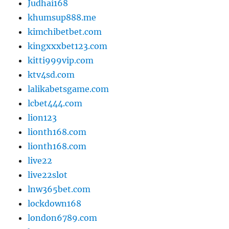
Judhai168
khumsup888.me
kimchibetbet.com
kingxxxbet123.com
kitti999vip.com
ktv4sd.com
lalikabetsgame.com
lcbet444.com
lion123
lionth168.com
lionth168.com
live22
live22slot
lnw365bet.com
lockdown168
london6789.com