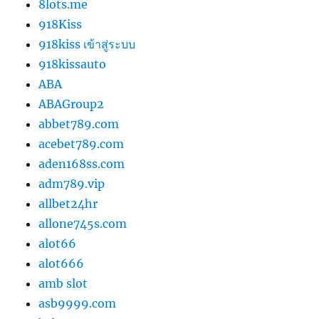
8lots.me
918Kiss
918kiss เข้าสู่ระบบ
918kissauto
ABA
ABAGroup2
abbet789.com
acebet789.com
aden168ss.com
adm789.vip
allbet24hr
allone745s.com
alot66
alot666
amb slot
asb9999.com