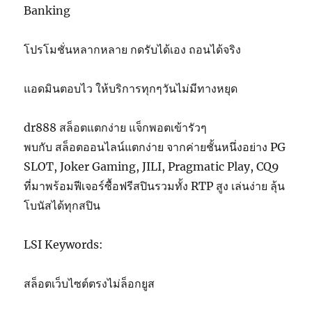
Banking
โปรโมชั่นหลากหลาย กดรับได้เอง ถอนได้จริง
แอดมินตอบไว ให้บริการทุกๆวันไม่มีทางหยุด
dr888 สล็อตแตกง่าย แจ็กพอตเข้ารัวๆ
พบกับ สล็อตออนไลน์แตกง่าย จากค่ายชั้นหนึ่งอย่าง PG
SLOT, Joker Gaming, JILI, Pragmatic Play, CQ9
ที่มาพร้อมฟีเจอร์ซื้อฟรีสปินรวมทั้ง RTP สูง เล่นง่าย ลุ้น
โบนัสได้ทุกสปิน
LSI Keywords:
สล็อตเว็บไซต์ตรงไม่ล็อกยูส