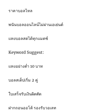
ราคาบอลไหล
พนันบอลออนไลน์ไม่ผ่านเอเย่นต์
แทงบอลสดได้ทุกแมตช์
Keyword Suggest:
แทงอย่างต่ำ 10 บาท
บอลสเต็ปเริ่ม 2 คู่
ใบเสร็จรับเงินผิดตัด
ฝากถอนออโต้ รองรับวอเลท