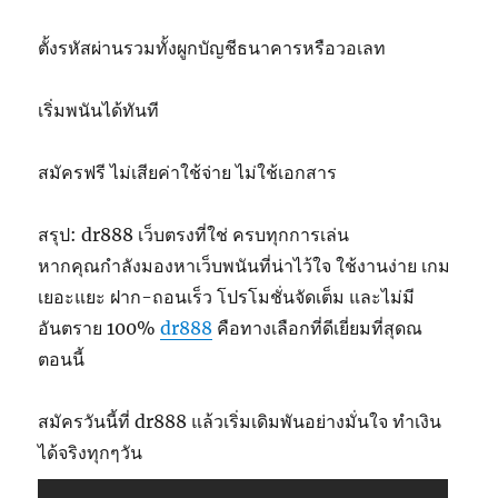
ตั้งรหัสผ่านรวมทั้งผูกบัญชีธนาคารหรือวอเลท
เริ่มพนันได้ทันที
สมัครฟรี ไม่เสียค่าใช้จ่าย ไม่ใช้เอกสาร
สรุป: dr888 เว็บตรงที่ใช่ ครบทุกการเล่น
หากคุณกำลังมองหาเว็บพนันที่น่าไว้ใจ ใช้งานง่าย เกม
เยอะแยะ ฝาก-ถอนเร็ว โปรโมชั่นจัดเต็ม และไม่มี
อันตราย 100%
dr888
คือทางเลือกที่ดีเยี่ยมที่สุดณ
ตอนนี้
สมัครวันนี้ที่ dr888 แล้วเริ่มเดิมพันอย่างมั่นใจ ทำเงิน
ได้จริงทุกๆวัน