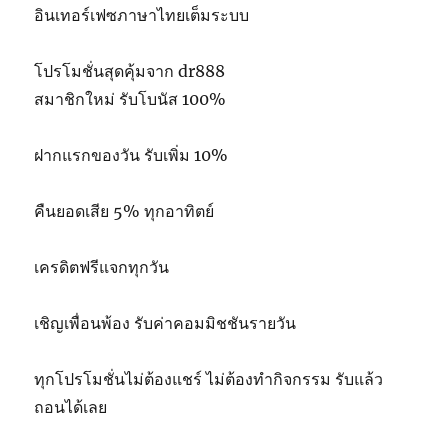
อินเทอร์เฟซภาษาไทยเต็มระบบ
โปรโมชั่นสุดคุ้มจาก dr888
สมาชิกใหม่ รับโบนัส 100%
ฝากแรกของวัน รับเพิ่ม 10%
คืนยอดเสีย 5% ทุกอาทิตย์
เครดิตฟรีแจกทุกวัน
เชิญเพื่อนพ้อง รับค่าคอมมิชชันรายวัน
ทุกโปรโมชั่นไม่ต้องแชร์ ไม่ต้องทำกิจกรรม รับแล้ว
ถอนได้เลย