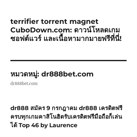
terrifier torrent magnet
CuboDown.com: ดาวน์โหลดเกม
ซอฟต์แวร์ และเนื้อหามากมายฟรีที่นี่!
หมวดหมู่:
dr888bet.com
dr888bet.com
dr888 สมัคร 9 กรกฎาคม dr888 เครดิตฟรี
ครบทุกเกมคาสิโนฮิตรับเครดิตฟรีมือถือก็เล่น
ได้ Top 46 by Laurence