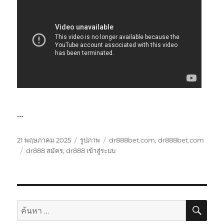
…
เขียน
รูป
หมวด
21 พฤษภาคม 2025
รูปภาพ
dr888bet.com
,
dr888bet.com
เมื่อ
ป้าย
แบบ
หมู่
dr888 สมัคร
,
dr888 เข้าสู่ระบบ
กำกับ
เรื่อง
ค้นห
ค้นหา: