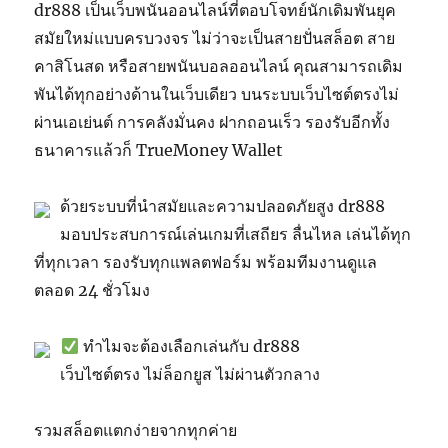
dr888 เป็นเว็บพนันออนไลน์ที่ตอบโจทย์นักเดิมพันยุค
สมัยใหม่แบบครบวงจร ไม่ว่าจะเป็นสายปั่นสล็อต สาย
คาสิโนสด หรือสายพนันบอลออนไลน์ คุณสามารถเดิม
พันได้ทุกอย่างด้านในเว็บเดียว บนระบบเว็บไซต์ตรงไม่
ผ่านเอเย่นต์ การคลังมั่นคง ฝากถอนเร็ว รองรับอีกทั้ง
ธนาคารแล้วก็ TrueMoney Wallet
ด้วยระบบที่นำสมัยและความปลอดภัยสูง dr888
มอบประสบการณ์เล่นเกมที่เสถียร ลื่นไหล เล่นได้ทุก
ที่ทุกเวลา รองรับทุกแพลตฟอร์ม พร้อมทีมงานดูแล
ตลอด 24 ชั่วโมง
ทำไมจะต้องเลือกเล่นกับ dr888
เว็บไซต์ตรง ไม่ล็อกยูส ไม่ผ่านตัวกลาง
รวมสล็อตแตกง่ายจากทุกค่าย