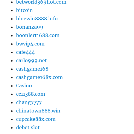
betworld369hot.com
bitcoin
bluewin8888.info
bonanza99
boonlert1688.com
bwvip4.com
cafe444
carlo999.net
cashgame168
cashgame168x.com
Casino
cc11388.com
chang7777
chinatown888.win
cupcake88x.com
debet slot