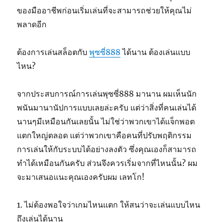
ของมืออาชีพก่อนเริ่มเล่นที่จะสามารถช่วยให้คุณไม่
พลาดอีก
ต้องการเล่นสล็อตกับ
พุซซี่888
ได้นาน ต้องเล่นแบบ
ไหน?
จากประสบการณ์การเล่นพุซซี่888 มานาน ผมเห็นนัก
พนันมานานัปการแบบเลยล่ะครับ แต่ว่าสิ่งที่คนเล่นได้
นานๆมีเหมือนกันเลยนั้น ไม่ใช่ว่าพวกเขาได้แจ็กพอต
แตกใหญ่ตลอด แต่ว่าพวกเขาคือคนที่ปรับพฤติกรรม
การเล่นให้กับระบบได้อย่างลงตัว ซึ่งคุณเองก็สามารถ
ทำได้เหมือนกันครับ ส่วนจึงควรเริ่มจากที่ไหนนั้น? ผม
จะมาเสนอแนะคุณเองครับผม เลทโก!
1. ไม่ต้องพอใจว่าเกมไหนแตก ให้สนว่าจะเล่นแบบไหน
ถึงเล่นได้นาน