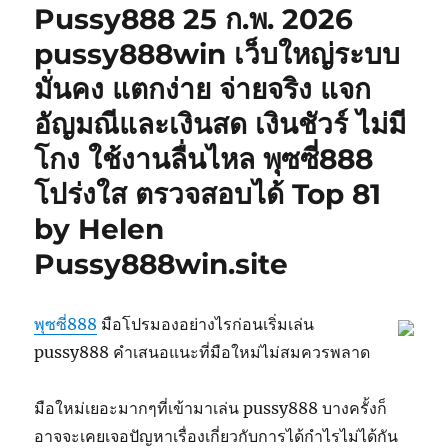
Pussy888 25 ก.พ. 2026
pussy888win เว็บใหญ่ระบบ
มั่นคง แตกง่าย จ่ายจริง แจก
อัญมณีและเงินสด เงินชัวร์ ไม่มี
โกง ใช้งานลื่นไหล พุซซี่888
โปร่งใส ตรวจสอบได้ Top 81
by Helen
Pussy888win.site
พุซซี่888
มือโปรมองอย่างไรก่อนเริ่มเล่น
pussy888 คำเสนอแนะที่มือใหม่ไม่สมควรพลาด
มือใหม่เยอะมากๆที่เข้ามาเล่น pussy888 บางครั้งก็
อาจจะเคยเจอปัญหาเรื่องเกี่ยวกับการได้กำไรไม่ได้กัน