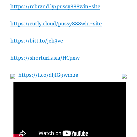
https://rebrand.ly/pussy888win-site
https://cutly.cloud/pussy888win-site
https://bitt.to/jeh3ve
https://shorturl.asia/HCpxw
https://t.co/dljIG9wm2e