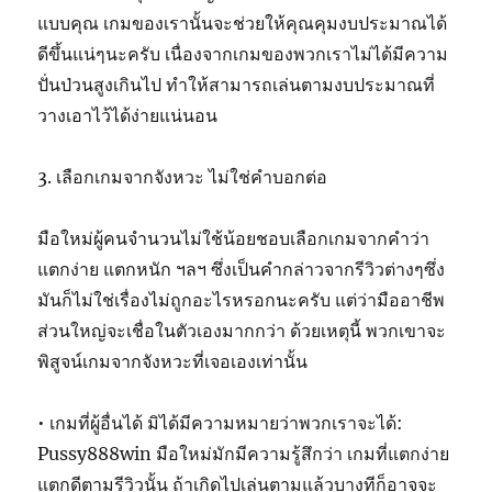
แบบคุณ เกมของเรานั้นจะช่วยให้คุณคุมงบประมาณได้
ดีขึ้นแน่ๆนะครับ เนื่องจากเกมของพวกเราไม่ได้มีความ
ปั่นป่วนสูงเกินไป ทำให้สามารถเล่นตามงบประมาณที่
วางเอาไว้ได้ง่ายแน่นอน
3. เลือกเกมจากจังหวะ ไม่ใช่คำบอกต่อ
มือใหม่ผู้คนจำนวนไม่ใช้น้อยชอบเลือกเกมจากคำว่า
แตกง่าย แตกหนัก ฯลฯ ซึ่งเป็นคำกล่าวจากรีวิวต่างๆซึ่ง
มันก็ไม่ใช่เรื่องไม่ถูกอะไรหรอกนะครับ แต่ว่ามืออาชีพ
ส่วนใหญ่จะเชื่อในตัวเองมากกว่า ด้วยเหตุนี้ พวกเขาจะ
พิสูจน์เกมจากจังหวะที่เจอเองเท่านั้น
• เกมที่ผู้อื่นได้ มิได้มีความหมายว่าพวกเราจะได้:
Pussy888win มือใหม่มักมีความรู้สึกว่า เกมที่แตกง่าย
แตกดีตามรีวิวนั้น ถ้าเกิดไปเล่นตามแล้วบางทีก็อาจจะ