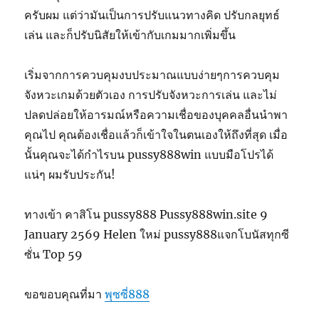
ครับผม แต่ว่ามันเป็นการปรับแนวทางคิด ปรับกลยุทธ์
เล่น และก็ปรับนิสัยให้เข้ากับเกมมากเพิ่มขึ้น
เริ่มจากการควบคุมงบประมาณแบบง่ายๆการควบคุม
จังหวะเกมด้วยตัวเอง การปรับจังหวะการเล่น และไม่
ปลดปล่อยให้อารมณ์หรือความเชื่อของบุคคลอื่นนำพา
คุณไป คุณต้องเชื่อแล้วก็เข้าใจในตนเองให้ถึงที่สุด เมื่อ
นั้นคุณจะได้กำไรบน pussy888win แบบมือโปรได้
แน่ๆ ผมรับประกัน!
ทางเข้า คาสิโน pussy888 Pussy888win.site 9
January 2569 Helen ใหม่ pussy888แจกโบนัสทุกซี
ซั่น Top 59
ขอขอบคุณที่มา
พุซซี่888