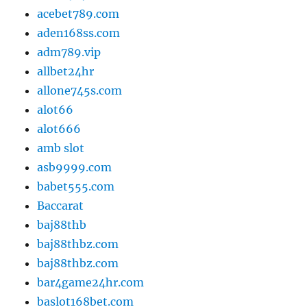
acebet789.com
aden168ss.com
adm789.vip
allbet24hr
allone745s.com
alot66
alot666
amb slot
asb9999.com
babet555.com
Baccarat
baj88thb
baj88thbz.com
baj88thbz.com
bar4game24hr.com
baslot168bet.com