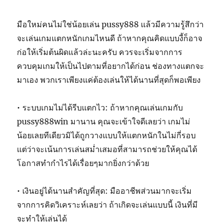
มือใหม่คนไม่ใช่น้อยเล่น pussy888 แล้วมีความรู้สึกว่า
จะเล่นเกมแตกหนักเกมไหนดี ถ้าหากคุณคิดแบบงี้ก็อาจ
ก่อให้เริ่มต้นผิดแล้วล่ะนะครับ ควรจะเริ่มจากการ
ควบคุมเกมให้เป็นไปตามที่อยากได้ก่อน ช่องทางแตกจะ
มาเอง พวกเราเพียงแค่ต้องเล่นให้ได้นานที่สุดก็พอเพียง
• ระบบเกมไม่ได้รีบแตกไว: ถ้าหากคุณเล่นเกมกับ
pussy888win มานาน คุณจะเข้าใจดีเลยว่า เกมไม่
น้อยเลยทีเดียวมิได้ถูกวางแบบให้แตกหนักในไม่กี่รอบ
แต่ว่าจะเน้นการเล่นสม่ำเสมอที่สามารถช่วยให้คุณได้
โอกาสทำกำไรได้เรื่อยๆมากยิ่งกว่าด้วย
• เงินอยู่ได้นานสำคัญที่สุด: มืออาชีพส่วนมากจะเริ่ม
จากการคิดวิเคราะห์เลยว่า ถ้าเกิดจะเล่นแบบนี้ เงินที่มี
จะทำให้เล่นได้