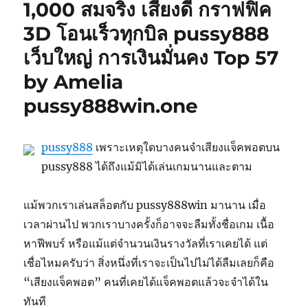
1,000 สมจริง เสียงดี กราฟฟิค
3D โอนเร็วทุกบิล pussy888
เว็บใหญ่ การเงินมั่นคง Top 57
by Amelia
pussy888win.one
pussy888
เพราะเหตุใดบางคนจำเสียงแจ็คพอตบน
pussy888 ได้ถึงแม้มิได้เล่นเกมนานและตาม
แม้พวกเราเล่นสล็อตกับ pussy888win มานาน เมื่อ
เวลาผ่านไป พวกเราบางครั้งก็อาจจะลืมทั้งชื่อเกม เนื้อ
หาฟีพบร์ หรือแม้แต่จำนวนเงินรางวัลที่เราเคยได้ แต่
เชื่อไหมครับว่า สิ่งหนึ่งที่เราจะเป็นไปไม่ได้ลืมเลยก็คือ
“เสียงแจ็คพอต” คนที่เคยได้แจ็คพอตแล้วจะจำได้ใน
ทันที