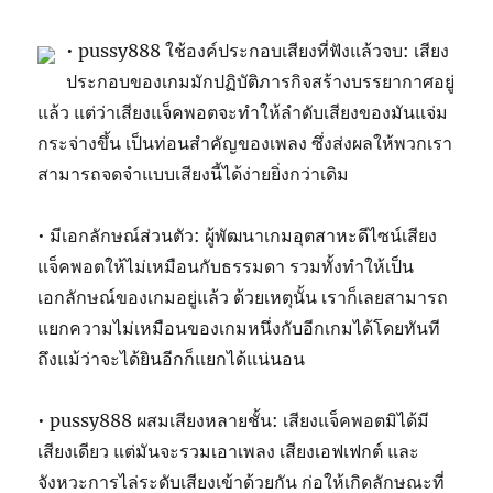
• pussy888 ใช้องค์ประกอบเสียงที่ฟังแล้วจบ: เสียง
ประกอบของเกมมักปฏิบัติภารกิจสร้างบรรยากาศอยู่
แล้ว แต่ว่าเสียงแจ็คพอตจะทำให้ลำดับเสียงของมันแจ่ม
กระจ่างขึ้น เป็นท่อนสำคัญของเพลง ซึ่งส่งผลให้พวกเรา
สามารถจดจำแบบเสียงนี้ได้ง่ายยิ่งกว่าเดิม
• มีเอกลักษณ์ส่วนตัว: ผู้พัฒนาเกมอุตสาหะดีไซน์เสียง
แจ็คพอตให้ไม่เหมือนกับธรรมดา รวมทั้งทำให้เป็น
เอกลักษณ์ของเกมอยู่แล้ว ด้วยเหตุนั้น เราก็เลยสามารถ
แยกความไม่เหมือนของเกมหนึ่งกับอีกเกมได้โดยทันที
ถึงแม้ว่าจะได้ยินอีกก็แยกได้แน่นอน
• pussy888 ผสมเสียงหลายชั้น: เสียงแจ็คพอตมิได้มี
เสียงเดียว แต่มันจะรวมเอาเพลง เสียงเอฟเฟกต์ และ
จังหวะการไล่ระดับเสียงเข้าด้วยกัน ก่อให้เกิดลักษณะที่