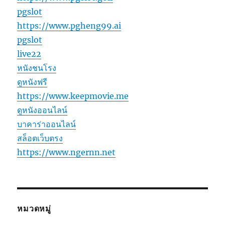
pgslot
https://www.pgheng99.ai
pgslot
live22
หนังชนโรง
ดูหนังฟรี
https://www.keepmovie.me
ดูหนังออนไลน์
บาคาร่าออนไลน์
สล็อตเว็บตรง
https://www.ngernn.net
หมวดหมู่