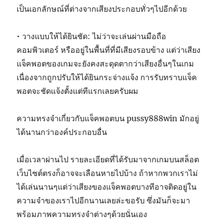
เป็นเอกลักษณ์ที่ต่างจากเสียงประกอบทั่วๆไปอีกด้วย
• วางแบบให้ได้ยินชัด: ไม่ว่าจะเล่นผ่านมือถือ
คอมพิวเตอร์ หรืออยู่ในพื้นที่ที่มีเสียงรอบข้าง แต่ว่าเสียง
แจ็คพอตของเกมจะยังคงสะดุดตากว่าเสียงอื่นๆในเกม
เนื่องจากถูกปรับให้ได้ยินกระจ่างแจ้ง การรับทราบแจ็ค
พอตจะชัดแจ้งตั้งแต่ทีแรกเลยครับผม
ความทรงจำเกี่ยวกับแจ็คพอตบน pussy888win มักอยู่
ได้นานกว่าองค์ประกอบอื่น
เมื่อเวลาผ่านไป รายละเอียดที่ได้รับมาจากเกมบนสล็อต
เว็บไซต์ตรงก็อาจจะเลือนหายไปบ้าง ถ้าหากพวกเราไม่
ได้เล่นนานๆแต่ว่าเสียงของแจ็คพอตบางทีอาจติดอยู่ใน
ความจำของเราไปอีกนานเลยล่ะขอรับ ซึ่งมันก็จะมา
พร้อมภาพความทรงจำต่างๆด้วยนั่นเอง