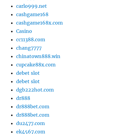
carlo999.net
cashgame168
cashgame168x.com
Casino
cc11388.com
chang7777
chinatown888.win
cupcake88x.com
debet slot
debet slot
dgb222hot.com
dr888
dr888bet.com
dr888bet.com
du2477.com
ek4567.com