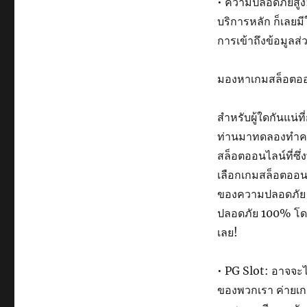
• ความปลอดภัยสูง:
บริการหลัก ก็เลยม
การเข้าถึงข้อมูลส่
มองหาเกมสล็อตออน
สำหรับผู้ใดกันแน่
ท่านมาทดลองทำความ
สล็อตออนไลน์ที่ซึ่
เลือกเกมสล็อตออนไล
ของความปลอดภัย แล
ปลอดภัย 100% โดยเ
เลย!
• PG Slot: อาจจะไ
ของพวกเรา ค่ายเกม