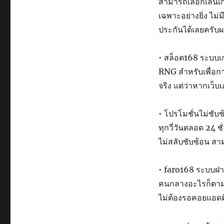
สามารถเลือกเล่นเ
เฉพาะอย่างยิ่ง ไม่
ประกันได้เลยครับ
• สล็อต168 ระบบเ
RNG สำหรับเพื่อการ
จริง แต่ว่าหากเว็บ
• โปรโมชั่นไม่ซับ
ทุกวี่วันตลอด 24 ชั
ไม่สลับซับซ้อน สา
• faro168 ระบบฝา
คนกลางอะไรก็ตามท
ไม่ต้องรอคอยแอด