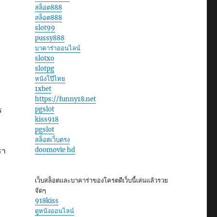
สล็อต888
สล็อต888
slot99
pussy888
บาคาร่าออนไลน์
slotxo
slotpg
หนังโป๊ไทย
1xbet
https://funny18.net
ร
pgslot
kiss918
pgslot
สล็อตเว็บตรง
รา
doomovie hd
เว็บสล็อตและบาคาร่าของโครตดีเว็บนี้เล่นแล้วรวย
จัดๆ
918kiss
ดูหนังออนไลน์