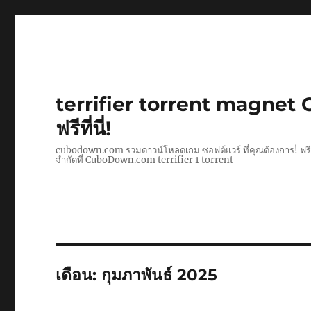
terrifier torrent magnet
ฟรีที่นี่!
cubodown.com รวมดาวน์โหลดเกม ซอฟต์แวร์ ที่คุณต้องการ! ฟรี ดา
จำกัดที่ CuboDown.com terrifier 1 torrent
เดือน:
กุมภาพันธ์ 2025