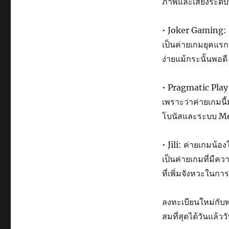
ภาพและเสียงระดับพ
• Joker Gaming: 
เป็นค่ายเกมยุคแรก
ง่ายแม้กระนั้นพอด
• Pragmatic Play
เพราะว่าค่ายเกมนี
โบนัสและระบบ Meg
• Jili: ค่ายเกมน้อ
เป็นค่ายเกมที่มี
ที่เพิ่มจังหวะใน
ลงทะเบียนใหม่กับพ
สมที่สุดได้วันแล้ว