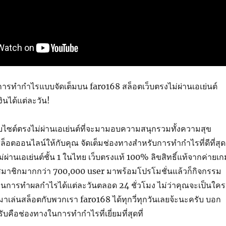
ารทำกำไรแบบจัดเต็มบน faro168 สล็อตเว็บตรงไม่ผ่านเอเย่นต์
ินได้แต่ละวัน!
บไซต์ตรงไม่ผ่านเอเย่นต์ที่จะมามอบความสนุกรวมทั้งความสุข
็อตออนไลน์ให้กับคุณ จัดเต็มช่องทางสำหรับการทำกำไรที่ดีที่สุด
่ผ่านเอเย่นต์ชั้น 1 ในไทย เว็บตรงแท้ 100% ลิขสิทธิ์แท้จากค่ายเก
มาชิกมากกว่า 700,000 user มาพร้อมโปรโมชั่นแล้วก็กิจกรรม
นการทำผลกำไรได้แต่ละวันตลอด 24 ชั่วโมง ไม่ว่าคุณจะเป็นใคร
าเล่นสล็อตกับพวกเรา faro168 ได้ทุกวี่ทุกวันเลยจ้ะนะครับ บอก
ับคือช่องทางในการทำกำไรที่เยี่ยมที่สุดที่