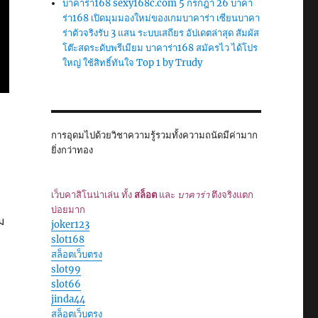
บาคาร่า168 sexy168c.com 5 กรกฎา 26 บาคา
ร่า168 เปิดมุมมองใหม่ของเกมบาคาร่า เซียนบาคา
ร่าตัวจริงรับ 3 แสน ระบบเสถียร อัปเดตล่าสุด สัมผัส
โต๊ะสดระดับพรีเมียม บาคาร่า168 สมัครไว ได้โปร
ใหญ่ ใช้สิทธิ์ทันใจ Top 1 by Trudy
การอุดมไปด้วยวิชาความรู้รวมทั้งความถนัดมีค่ามาก
ยิ่งกว่าทอง
เว็บคาสิโนน่าเล่น ทั้ง
สล็อต
และ
บาคาร่า
ตึงจริงแตก
บ่อยมาก
ม
joker123
slot168
สล็อตเว็บตรง
slot99
slot66
jinda44
สล็อตเว็บตรง