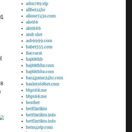
adm789.vip
allbet24hr
allone745s.com
ี่
alot66
alot666
amb slot
asb9999.com
babet555.com
Baccarat
์
baj88thb
baj88thbz.com
baj88thbz.com
bar4game24hr.com
68
baslot168bet.com
bbp168.me
ส
bbp168.me
bestbet
betflixtikto
betflixtikto.info
betflixtikto.info
betm4vip.com