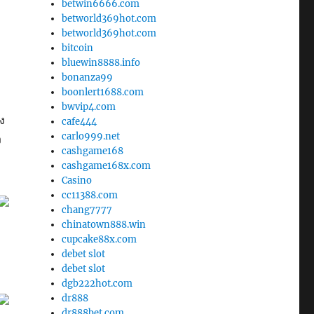
betwin6666.com
betworld369hot.com
betworld369hot.com
บ
bitcoin
bluewin8888.info
bonanza99
boonlert1688.com
bwvip4.com
ง
cafe444
carlo999.net
ง
cashgame168
cashgame168x.com
Casino
cc11388.com
chang7777
chinatown888.win
cupcake88x.com
debet slot
debet slot
dgb222hot.com
dr888
dr888bet.com