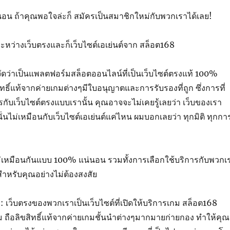
นอน ถ้าคุณพอใจล่ะก็ สมัครเป็นสมาชิกใหม่กับพวกเราได้เลย!
ระหว่างเว็บตรงและก็เว็บไซต์เอเย่นต์จาก สล็อต168
ดว่าเป็นแพลตฟอร์มสล็อตออนไลน์ที่เป็นเว็บไซต์ตรงแท้ 100%
สิทธิ์แท้จากค่ายเกมต่างๆมีใบอนุญาตและการรับรองที่ถูก ซึ่งการที่
รกับเว็บไซต์ตรงแบบเรานั้น คุณอาจจะไม่เคยรู้เลยว่า เว็บของเรา
ั่นไม่เหมือนกับเว็บไซต์เอเย่นต์แค่ไหน ผมบอกเลยว่า ทุกมิติ ทุกกา
ม่เหมือนกันแบบ 100% แน่นอน รวมทั้งการเลือกใช้บริการกับพวกเ
่สุดสำหรับคุณอย่างไม่ต้องสงสัย
%: เว็บตรงของพวกเราเป็นเว็บไซต์ที่เปิดให้บริการเกม สล็อต168
 ถือลิขสิทธิ์แท้จากค่ายเกมชั้นนำต่างๆมากมายก่ายกอง ทำให้คุณ