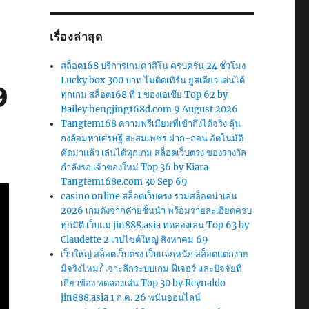
เรื่องล่าสุด
ย
สล็อต168 บริการเกมคาสิโน ครบครัน 24 ชั่วโมง
Lucky box 300 บาท ไม่ติดเทิร์น ยูสเดียว เล่นได้
9
ทุกเกม สล็อต168 ที่ 1 ของเอเชีย Top 62 by
Bailey hengjing168d.com 9 August 2026
Tangtem168 ความพรีเมียมที่เข้าถึงได้จริง ลุ้น
กงล้อมหาเศรษฐี สะสมเพชร ฝาก-ถอน อัตโนมัติ
คัดมาแล้ว เล่นได้ทุกเกม สล็อตเว็บตรง ของรางวัล
กำลังรอ เจ้าของใหม่ Top 36 by Kiara
Tangtem168e.com 30 Sep 69
casino online สล็อตเว็บตรง รวมสล็อตน่าเล่น
2026 เกมดังจากค่ายชั้นนำ พร้อมรายละเอียดครบ
ทุกมิติ เว็บแม่ jin888.asia ทดลองเล่น Top 63 by
Claudette 2 เวปไซต์ใหญ่ สิงหาคม 69
เว็บใหญ่ สล็อตเว็บตรง เว็บแจกหนัก สล็อตแตกง่าย
มีจริงไหม? เจาะลึกระบบเกม ฟีเจอร์ และปัจจัยที่
เกี่ยวข้อง ทดลองเล่น Top 30 by Reynaldo
jin888.asia 1 ก.ค. 26 พนันออนไลน์