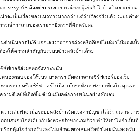
อง sexy168 มีผลต่อประสบการณ์ของผู้เล่นยังไงบ้าง? หลายท่าน
านน่าจะเป็นเรื่องของแนวทางมากกว่า แต่ว่าเรื่องจริงแล้ว ระบบต่าง
ารณ์การเล่นของเรามากยิ่งกว่าที่คิดครับผม
านดำเนินการไม่ดี บอกเลยว่าอาการถ่วงหรือดีเลย์โผล่มาให้มองเห็
เราต้องให้ความสำคัญกับระบบข้างหลังบ้านด้วย
ซิร์ฟเวอร์ส่งผลต่อจังหวะพนัน
หวะสนองตอบของโต๊ะบน บาคาร่า มีผลมาจากเซิร์ฟเวอร์ของเว็บ
ากระบบหรือเซิร์ฟเวอร์ไม่นิ่ง แม้กระทั่งภาพงามเพียงใด คุณจะ
ความดีเลย์ที่เกิดขึ้น ซึ่งมันมีผลต่อการพนันอย่างชัดเจน
นวางเดิมพัน: เมื่อระบบหลังบ้านจัดแจงคำบัญชาได้เร็ว เวลาพวกเ
อบสนองใกล้เคียงกับจังหวะจริงของเกมด้วย ทำให้เราไม่จำเป็นที่
หรือกลุ้มใจว่ากดรับรองไปแล้วจะตกหล่นหรือช้าไหมนั่นเองครับ