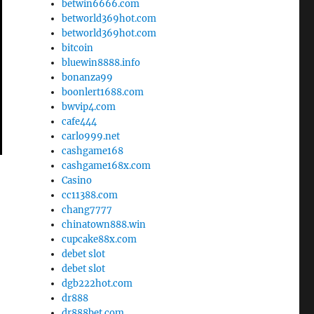
betwin6666.com
betworld369hot.com
betworld369hot.com
bitcoin
bluewin8888.info
bonanza99
boonlert1688.com
bwvip4.com
cafe444
carlo999.net
cashgame168
cashgame168x.com
Casino
cc11388.com
chang7777
chinatown888.win
cupcake88x.com
debet slot
debet slot
dgb222hot.com
dr888
dr888bet.com