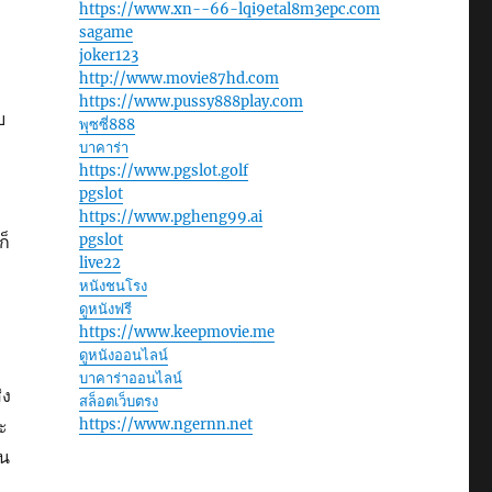
https://www.xn--66-lqi9etal8m3epc.com
sagame
joker123
http://www.movie87hd.com
https://www.pussy888play.com
บ
พุซซี่888
บาคาร่า
https://www.pgslot.golf
pgslot
https://www.pgheng99.ai
ก็
pgslot
live22
หนังชนโรง
ดูหนังฟรี
https://www.keepmovie.me
ดูหนังออนไลน์
บาคาร่าออนไลน์
่ง
สล็อตเว็บตรง
จะ
https://www.ngernn.net
่น