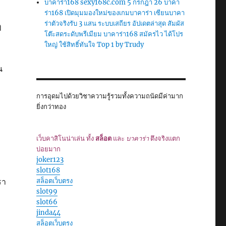
บาคาร่า168 sexy168c.com 5 กรกฎา 26 บาคา
ร่า168 เปิดมุมมองใหม่ของเกมบาคาร่า เซียนบาคา
ร่าตัวจริงรับ 3 แสน ระบบเสถียร อัปเดตล่าสุด สัมผัส
ๆ
โต๊ะสดระดับพรีเมียม บาคาร่า168 สมัครไว ได้โปร
ใหญ่ ใช้สิทธิ์ทันใจ Top 1 by Trudy
น
การอุดมไปด้วยวิชาความรู้รวมทั้งความถนัดมีค่ามาก
ยิ่งกว่าทอง
เว็บคาสิโนน่าเล่น ทั้ง
สล็อต
และ
บาคาร่า
ตึงจริงแตก
บ่อยมาก
joker123
slot168
รา
สล็อตเว็บตรง
slot99
slot66
jinda44
สล็อตเว็บตรง