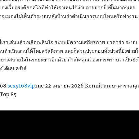
องเว็บตรงคือกลไกที่ทำให้เราเล่นได้ง่ายดายมากยิ่งขึ้นมากๆเลย
ราจะมองไม่เห็นตัวระบบหลังบ้านว่าดำเนินการแบบไหนหรือทำงาน
ี่เราเล่นแล้วเพลิดเพลินใจ ระบบมีความเสถียรภาพ บาคาร่า ระบบ
านดำเนินงานได้โดยสวัสดิภาพ และก็ส่วนประกอบทั้งปวงนี้ยังช่วยใ
อย่างสบายใจในระยะยาวอีกด้วย ถ้าเกิดคุณต้องการทราบว่าเป็นยัง
งได้เลยครับ!
168
sexy168vip
.me 22 เมษายน 2026 Kermit เกมบาคาร่าสนุ
 Top 85