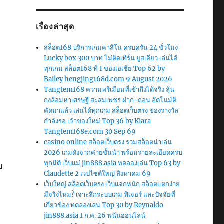
เรื่องล่าสุด
สล็อต168 บริการเกมคาสิโน ครบครัน 24 ชั่วโมง
Lucky box 300 บาท ไม่ติดเทิร์น ยูสเดียว เล่นได้
ทุกเกม สล็อต168 ที่ 1 ของเอเชีย Top 62 by
Bailey hengjing168d.com 9 August 2026
Tangtem168 ความพรีเมียมที่เข้าถึงได้จริง ลุ้น
กงล้อมหาเศรษฐี สะสมเพชร ฝาก-ถอน อัตโนมัติ
คัดมาแล้ว เล่นได้ทุกเกม สล็อตเว็บตรง ของรางวัล
กำลังรอ เจ้าของใหม่ Top 36 by Kiara
Tangtem168e.com 30 Sep 69
casino online สล็อตเว็บตรง รวมสล็อตน่าเล่น
2026 เกมดังจากค่ายชั้นนำ พร้อมรายละเอียดครบ
ทุกมิติ เว็บแม่ jin888.asia ทดลองเล่น Top 63 by
บ
Claudette 2 เวปไซต์ใหญ่ สิงหาคม 69
เว็บใหญ่ สล็อตเว็บตรง เว็บแจกหนัก สล็อตแตกง่าย
มีจริงไหม? เจาะลึกระบบเกม ฟีเจอร์ และปัจจัยที่
เกี่ยวข้อง ทดลองเล่น Top 30 by Reynaldo
jin888.asia 1 ก.ค. 26 พนันออนไลน์