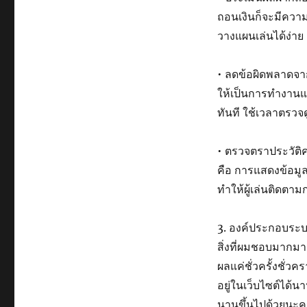
ถอนเงินก็จะมีความ
วางแผนเล่นได้ง่าย 
• ลดข้อผิดพลาดจ
ให้เป็นการทำงาน
ทันที ใช้เวลาตรวจด
• ตรวจตราประวัติคว
คือ การแสดงข้อมู
ทำให้ผู้เล่นติดตา
3. องค์ประกอบระบ
สิ่งที่ผมชอบมากมา
ผลแค่ชั่วครั้งชั่วค
อยู่ในเว็บไซต์ได้
นานขึ้นไปด้วยนะค