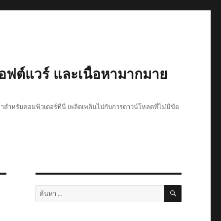
ต์แวร์ และเนื้อหามากมาย
หรับคอมพิวเตอร์ที่นี่ เพลิดเพลินไปกับการดาวน์โหลดที่ไม่มีข้อ
ค้นหา
ค้นหา: