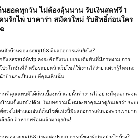
นยอดทุกวัน ไม่ต้องลุ้นนาน รับเงินสดฟรี 1
นรักไพ่ บาคาร่า สมัครใหม่ รับสิทธิ์ก่อนใคร
me
หลังบ้านของ sexy168 มีผลต่อการเล่นยังไง?
กถึง sexy168vip คงจะคิดถึงระบบเกมเดิมพันที่มีภาพงาม การ
รโมชันที่ดี หรือระบบหน้าเว็บไซต์ใช้งานได้ง่าย แต่ว่ารู้ไหมนะ
้าบ้านจะเป็นแบบที่คุณเห็นนั้น
านที่คุณแทบมิได้เห็นเบื้องหน้าเลยนั้นทำงานได้อย่างมีคุณภาพจน
บ้านแข็งแรงไปด้วย ในบทความนี้ ผมจะพาคุณมาดูกันเลยว่า ระบ
ต์ตรงไม่ผ่านเอเย่นต์เว็บไซต์แห่งนี้มีผลต่อการเล่นของพวกเรามาก
ิดเสียอีก ถ้าหากพร้อมแล้วมาลุยกัน!
้านของ sexy168 ส่งผลต่อประสบการณ์ของผู้เล่นอย่างไรบ้าง?