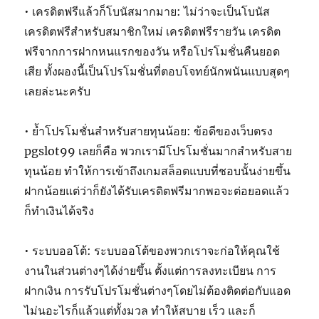
• เครดิตฟรีแล้วก็โบนัสมากมาย: ไม่ว่าจะเป็นโบนัส
เครดิตฟรีสำหรับสมาชิกใหม่ เครดิตฟรีรายวัน เครดิต
ฟรีจากการฝากหนแรกของวัน หรือโปรโมชั่นคืนยอด
เสีย ทั้งผองนี้เป็นโปรโมชั่นที่ตอบโจทย์นักพนันแบบสุดๆ
เลยล่ะนะครับ
• ย้ำโปรโมชั่นสำหรับสายทุนน้อย: ข้อดีของเว็บตรง
pgslot99 เลยก็คือ พวกเรามีโปรโมชั่นมากสำหรับสาย
ทุนน้อย ทำให้การเข้าถึงเกมสล็อตแบบที่ชอบนั้นง่ายขึ้น
ฝากน้อยแต่ว่าก็ยังได้รับเครดิตฟรีมากพอจะต่อยอดแล้ว
ก็ทำเงินได้จริง
• ระบบออโต้: ระบบออโต้ของพวกเราจะก่อให้คุณใช้
งานในส่วนต่างๆได้ง่ายขึ้น ตั้งแต่การลงทะเบียน การ
ฝากเงิน การรับโปรโมชั่นต่างๆโดยไม่ต้องติดต่อกับแอด
ไม่นอะไรก็แล้วแต่ทั้งมวล ทำให้สบาย เร็ว และก็