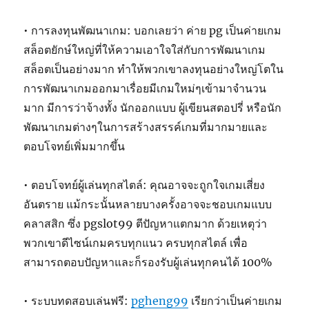
• การลงทุนพัฒนาเกม: บอกเลยว่า ค่าย pg เป็นค่ายเกม
สล็อตยักษ์ใหญ่ที่ให้ความเอาใจใส่กับการพัฒนาเกม
สล็อตเป็นอย่างมาก ทำให้พวกเขาลงทุนอย่างใหญ่โตใน
การพัฒนาเกมออกมาเรื่อยมีเกมใหม่ๆเข้ามาจำนวน
มาก มีการว่าจ้างทั้ง นักออกแบบ ผู้เขียนสตอปรี่ หรือนัก
พัฒนาเกมต่างๆในการสร้างสรรค์เกมที่มากมายและ
ตอบโจทย์เพิ่มมากขึ้น
• ตอบโจทย์ผู้เล่นทุกสไตล์: คุณอาจจะถูกใจเกมเสี่ยง
อันตราย แม้กระนั้นหลายบางครั้งอาจจะชอบเกมแบบ
คลาสสิก ซึ่ง pgslot99 ตีปัญหาแตกมาก ด้วยเหตุว่า
พวกเขาดีไซน์เกมครบทุกแนว ครบทุกสไตล์ เพื่อ
สามารถตอบปัญหาและก็รองรับผู้เล่นทุกคนได้ 100%
• ระบบทดสอบเล่นฟรี:
pgheng99
เรียกว่าเป็นค่ายเกม