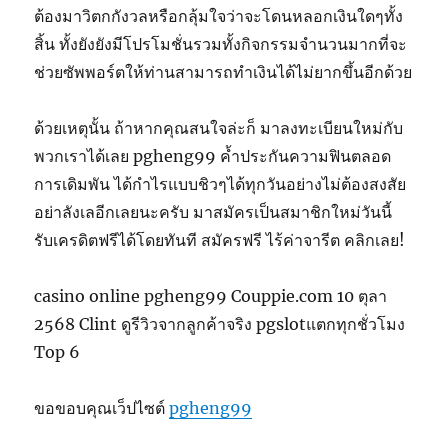
ต้องมาวิตกกังวลหรือกลุ้มใจว่าจะโดนหลอกเงินใดๆทั้ง
สิ้น ทั้งยังยังมีโปรโมชั่นรวมทั้งกิจกรรมจำนวนมากที่จะ
ช่วยซัพพอร์ตให้ท่านสามารถทำเงินได้ไม่ยากขึ้นอีกด้วย
ด้วยเหตุนั้น ถ้าหากคุณสนใจล่ะก็ มาลงทะเบียนใหม่กับ
พวกเราได้เลย pgheng99 ค้ำประกันความฟินตลอด
การเดิมพัน ได้กำไรแบบชิวๆได้ทุกวันอย่างไม่ต้องสงสัย
อย่าลังเลอีกเลยนะครับ มาสมัครเป็นสมาชิกใหม่วันนี้
รับเครดิตฟรีได้โดยทันที สมัครฟรี ไร้ค่าจารีต คลิกเลย!
casino online pgheng99 Couppie.com 10 ตุลา
2568 Clint ดูรีวิวจากลูกค้าจริง pgslotแตกทุกชั่วโมง
Top 6
ขอขอบคุณเว็ปไซต์
pgheng99