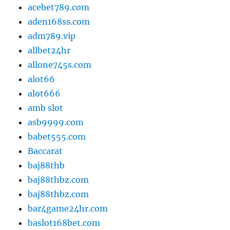
acebet789.com
aden168ss.com
adm789.vip
allbet24hr
allone745s.com
alot66
alot666
amb slot
asb9999.com
babet555.com
Baccarat
baj88thb
baj88thbz.com
baj88thbz.com
bar4game24hr.com
baslot168bet.com