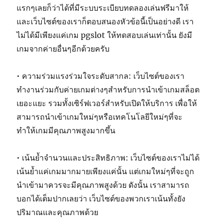
แรกๆเลยก็ว่าได้ที่มีระบบระเบียบทดลองเล่นฟรีมาให้
และเว็บไซต์ของเราก็ตอบสนองหัวข้อนี้เป็นอย่างดี เรา
ไม่ได้มีเพียงแค่เกม pgslot ให้ทดสอบเล่นเท่านั้น ยังมี
เกมจากค่ายอื่นๆอีกด้วยครับ
• ความร่วมแรงร่วมใจระดับสากล: เว็บไซต์ของเรา
ทำงานร่วมกับค่ายเกมต่างๆสำหรับการนำเข้าเกมสล็อต
เยอะแยะ รวมทั้งเซิร์ฟเวอร์สำหรับเปิดให้บริการ เพื่อให้
สามารถนำเข้าเกมใหม่ๆหรือเทคโนโลยีใหม่ๆที่จะ
ทำให้เกมมีคุณภาพสูงมากขึ้น
• เน้นย้ำจำนวนและประสิทธิภาพ: เว็บไซต์ของเราไม่ได้
เน้นย้ำแค่เกมมากมายเพียงแค่นั้น แต่เกมใหม่ๆที่จะถูก
นำเข้ามาควรจะมีคุณภาพสูงด้วย ดังนั้น เราสามารถ
บอกได้เต็มปากเลยว่า เว็บไซต์ของพวกเราเน้นทั้งยัง
ปริมาณและคุณภาพด้วย