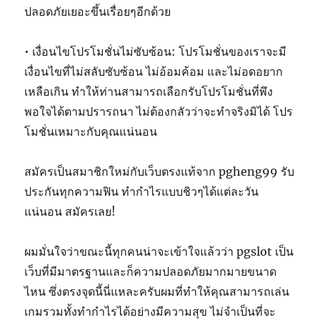
ปลอดภัยเยอะขึ้นเรื่อยๆอีกด้วย
• เงื่อนไขโปรโมชั่นไม่ซับซ้อน: โปรโมชั่นของเราจะมี
เงื่อนไขที่ไม่สลับซับซ้อน ไม่อ้อมค้อม และไม่อดอยาก
เหลือเกิน ทำให้ท่านสามารถเลือกรับโปรโมชั่นที่พึง
พอใจได้ตามปรารถนา ไม่ต้องกลัวว่าจะทำจริงมิได้ โปร
โมชั่นเหมาะกับคุณแน่นอน
สมัครเป็นสมาชิกใหม่กับเว็บตรงแท้จาก pgheng99 รับ
ประกันทุกความฟิน ทำกำไรแบบชิวๆได้แต่ละวัน
แน่นอน สมัครเลย!
ผมมั่นใจว่าขณะนี้ทุกคนน่าจะเข้าใจแล้วว่า pgslot เป็น
เว็บที่มีมาตรฐานและก็ความปลอดภัยมากมายขนาด
ไหน ซึ่งตรงจุดนี้นี่แหละครับผมที่ทำให้คุณสามารถเล่น
เกมรวมทั้งทำกำไรได้อย่างมีความสุข ไม่จำเป็นที่จะ