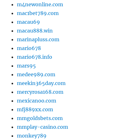
m4newonline.com
mac1bet789.com
macau69
macau888.win
marinapluss.com
mario678
mario678.info
mars95
medee989.com
meekin365day.com
mercyrosa168.com
mexicanoo.com
mfj889xx.com
mmgoldsbets.com
mmplay-casino.com
monkey789