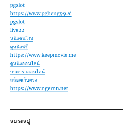
pgslot
https://www.pgheng99.ai
pgslot
live22
หนังชนโรง
ดูหนังฟรี
https://www.keepmovie.me
ดูหนังออนไลน์
บาคาร่าออนไลน์
สล็อตเว็บตรง
https://www.ngernn.net
หมวดหมู่