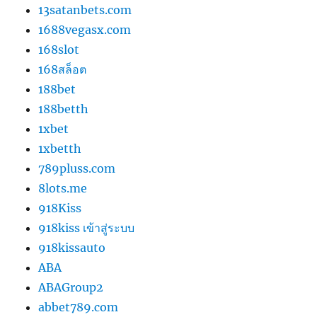
13satanbets.com
1688vegasx.com
168slot
168สล็อต
188bet
188betth
1xbet
1xbetth
789pluss.com
8lots.me
918Kiss
918kiss เข้าสู่ระบบ
918kissauto
ABA
ABAGroup2
abbet789.com