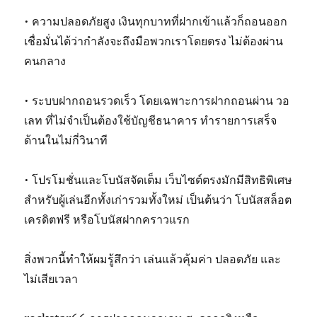
• ความปลอดภัยสูง เงินทุกบาทที่ฝากเข้าแล้วก็ถอนออก
เชื่อมั่นได้ว่ากำลังจะถึงมือพวกเราโดยตรง ไม่ต้องผ่าน
คนกลาง
• ระบบฝากถอนรวดเร็ว โดยเฉพาะการฝากถอนผ่าน วอ
เลท ที่ไม่จำเป็นต้องใช้บัญชีธนาคาร ทำรายการเสร็จ
ด้านในไม่กี่วินาที
• โปรโมชั่นและโบนัสจัดเต็ม เว็บไซต์ตรงมักมีสิทธิพิเศษ
สำหรับผู้เล่นอีกทั้งเก่ารวมทั้งใหม่ เป็นต้นว่า โบนัสสล็อต
เครดิตฟรี หรือโบนัสฝากคราวแรก
สิ่งพวกนี้ทำให้ผมรู้สึกว่า เล่นแล้วคุ้มค่า ปลอดภัย และ
ไม่เสียเวลา