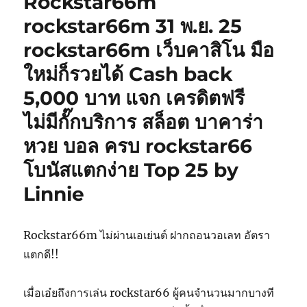
Rockstar66m
rockstar66m 31 พ.ย. 25
rockstar66m เว็บคาสิโน มือ
ใหม่ก็รวยได้ Cash back
5,000 บาท แจก เครดิตฟรี
ไม่มีกั๊กบริการ สล็อต บาคาร่า
หวย บอล ครบ rockstar66
โบนัสแตกง่าย Top 25 by
Linnie
Rockstar66m ไม่ผ่านเอเย่นต์ ฝากถอนวอเลท อัตรา
แตกดี!!
เมื่อเอ๋ยถึงการเล่น rockstar66 ผู้คนจำนวนมากบางที