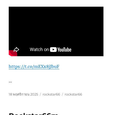
https://t.co/mEXx8jJbuF
…
เขียน
หมวด
ป้าย
18 พฤศจิกายน 2025
rockstar66
rockstar66
เมื่อ
หมู่
กำกับ