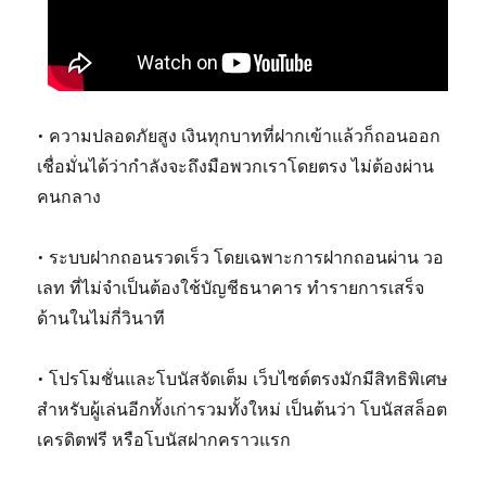
• ความปลอดภัยสูง เงินทุกบาทที่ฝากเข้าแล้วก็ถอนออก
เชื่อมั่นได้ว่ากำลังจะถึงมือพวกเราโดยตรง ไม่ต้องผ่าน
คนกลาง
• ระบบฝากถอนรวดเร็ว โดยเฉพาะการฝากถอนผ่าน วอ
เลท ที่ไม่จำเป็นต้องใช้บัญชีธนาคาร ทำรายการเสร็จ
ด้านในไม่กี่วินาที
• โปรโมชั่นและโบนัสจัดเต็ม เว็บไซต์ตรงมักมีสิทธิพิเศษ
สำหรับผู้เล่นอีกทั้งเก่ารวมทั้งใหม่ เป็นต้นว่า โบนัสสล็อต
เครดิตฟรี หรือโบนัสฝากคราวแรก