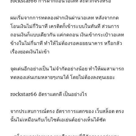
rockstar66 การฝากถอนวอเลท สะดวกจริงหรือ
ผมเริ่มจากการทดลองฝากเงินผ่านวอเลท หลังจากกด
โอนเงินไม่กี่วินาที เครดิตก็เข้าระบบในทันที ส่วนการ
ถอนเงินก็แบบเดียวกัน แค่กดถอน เงินเข้ากระเป๋าวอเลท
ข้างในไม่กี่นาที ทำให้ไม่ต้องรอคอยธนาคาร หรือกลัว
เรื่องยอดเงินไม่เข้า
จุดเด่นอีกอย่างเป็น ไม่จำกัดอย่างน้อย ทำให้ผมสามารถ
ทดลองเล่นเกมหลายๆเกมได้ โดยไม่ต้องลงทุนเยอะ
rockstar66 อัตราแตกดี เป็นอย่างไร
จากประสบการณ์ตรง อัตราการแตกของ เว็บสล็อต ตรง
นั้นไม่เหมือนกับเว็บไซต์เอเย่นต์อย่างเห็นได้ชัด