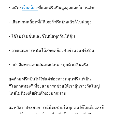
• สมัคร
เว็บสล็อต
ที่แจกฟรีสปินสูงสุดและก็ถอนง่าย
• เลือกเกมสล็อตที่มีฟีเจอร์ฟรีสปินแล้วก็โบนัสสูง
• ใช้โปรโมชั่นและก็โบนัสทุกวันให้คุ้ม
• วางแผนการพนันให้สอดคล้องกับจำนวนฟรีสปิน
• อย่าลืมทดสอบเล่นเกมก่อนลงทุนด้วยเงินจริง
สุดท้าย ฟรีสปินไม่ใช่แค่ช่องทางหมุนฟรี แต่เป็น
“โอกาสทอง” ที่จะสามารถช่วยให้เราลุ้นรางวัลใหญ่
โดยไม่ต้องเสียเงินตัวเองมากมาย
ผมหวังว่าประสบการณ์นี้จะช่วยให้ทุกคนได้ไอเดียและก็