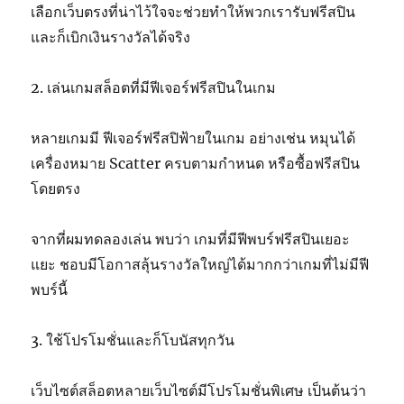
เลือกเว็บตรงที่น่าไว้ใจจะช่วยทำให้พวกเรารับฟรีสปิน
และก็เบิกเงินรางวัลได้จริง
2. เล่นเกมสล็อตที่มีฟีเจอร์ฟรีสปินในเกม
หลายเกมมี ฟีเจอร์ฟรีสปิฟ้ายในเกม อย่างเช่น หมุนได้
เครื่องหมาย Scatter ครบตามกำหนด หรือซื้อฟรีสปิน
โดยตรง
จากที่ผมทดลองเล่น พบว่า เกมที่มีฟีพบร์ฟรีสปินเยอะ
แยะ ชอบมีโอกาสลุ้นรางวัลใหญ่ได้มากกว่าเกมที่ไม่มีฟี
พบร์นี้
3. ใช้โปรโมชั่นและก็โบนัสทุกวัน
เว็บไซต์สล็อตหลายเว็บไซต์มีโปรโมชั่นพิเศษ เป็นต้นว่า