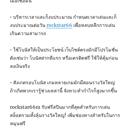
เมื่อเชื่อมั่น
• บริหารเวลาและก็งบประมาณ กำหนดเวลาเล่นและก็
งบประมาณต่อวัน
rockstar66
เพื่อหลบหลีกการเล่น
เกินความสามารถ
• ใช้โบนัสให้เป็นประโยชน์ เว็บไซต์ตรงมักมีโปรโมชั่น
ดังเช่นว่า โบนัสฝากทีแรก หรือเครดิตฟรี ใช้ให้คุ้มก่อน
ลงเงินจริง
• สังเกตรอบโบนัส เกมหลายเกมมักมีตอนรางวัลใหญ่
ถ้าเกิดพวกเรารู้ช่วงเหล่านี้ จังหวะทำกำไรก็สูงมากขึ้น
rockstar66m รับฟรีสปินมากที่สุดสำหรับการเล่น
สล็อตรวมทั้งลุ้นรางวัลใหญ่! เพิ่มช่องทางสำหรับในการ
หมุนฟรี