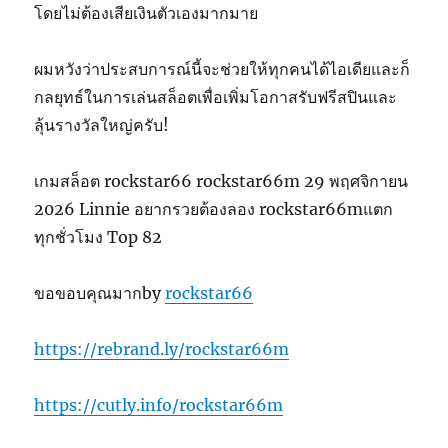
โดยไม่ต้องเสียเงินตัวเองมากมาย
ผมหวังว่าประสบการณ์นี้จะช่วยให้ทุกคนได้ไอเดียและก็
กลยุทธ์ในการเล่นสล็อตเพื่อเพิ่มโอกาสรับฟรีสปินและ
ลุ้นรางวัลใหญ่ครับ!
เกมสล็อต rockstar66 rockstar66m 29 พฤศจิกายน
2026 Linnie อยากรวยต้องลอง rockstar66mแตก
ทุกชั่วโมง Top 82
ขอขอบคุณมากby
rockstar66
https://rebrand.ly/rockstar66m
https://cutly.info/rockstar66m