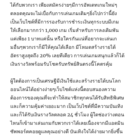
ได้กับพวกเรา เพียงสมัครง่ายๆมีการอัพเดทเกมใหม่ๆ
ตลอดคุณจะไม่เบื่อกับการเล่นเกมเดิมๆยิ่งไปกว่านี้ยัง
เป็นเว็บไซต์ที่มีการรองรับการชำระเงินทุกระบบมีเกม
ให้เลือกมากกว่า 1,000 เกม เริ่มสำหรับการลงเดิมพัน
แค่เพียง 1 บาทแค่นั้น หรือใครกันแน่ที่อยากจะเล่นเก
มอื่นๆพวกเราก็มีให้คุณได้เลือก มีโหมดสร้างรายได้
อัตราสูงสุดถึง 20% เลยทีเดียว การเล่นเกมสนุกแล้วก็ได้
เงินรางวัลพร้อมรับโชครับทรัพย์สินตรงนี้โคตรคุ้ม
ผู้ใดต้องการเป็นเศรษฐีมีเงินใช้และสร้างรายได้บนโลก
ออนไลน์ได้อย่างง่ายๆเว็บไซต์แห่งนี้ตอบสนองความ
ต้องการของคุณที่จะทำให้สมาชิกทุกคนได้รับสิทธิพิเศษ
และก็ความคุ้มค่าเยอะมาก เป็นเว็บไซต์ที่มีความบันเทิง
และก็ได้รับเงินรางวัลตลอด 24 ชั่วโมง ผู้ใดช่องว่างตอน
ไหนก็เข้ามาเล่นเกมกับพวกเราได้เลยเนื่องจากมีแอดมิน
ซัพพอร์ตคอยดูแลคุณอย่างดี บันเทิงใจได้ง่ายมากยิ่งขึ้น