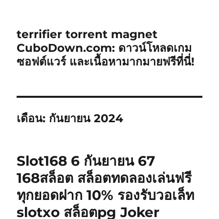
terrifier torrent magnet
CuboDown.com: ดาวน์โหลดเกม
ซอฟต์แวร์ และเนื้อหามากมายฟรีที่นี่!
เดือน:
กันยายน 2024
Slot168 6 กันยายน 67
168สล็อต สล็อตทดลองเล่นฟรี
ทุกยอดฝาก 10% รองรับวอเล็ท
slotxo สล็อตpg Joker