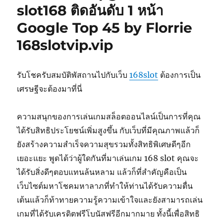
slot168 ติดอันดับ 1 หน้า
Google Top 45 by Florrie
168slotvip.vip
รับโชครับสมบัติพัสถานไปกับเว็บ
168slot
ต้องการเป็น
เศรษฐีจะต้องมาที่นี่
ความสนุกของการเล่นเกมสล็อตออนไลน์เป็นการที่คุณ
ได้รับสิทธิประโยชน์เพิ่มสูงขึ้น กับเว็บที่มีคุณภาพแล้วก็
ยังสร้างความสำเร็จความสุขรวมทั้งสิทธิพิเศษดีๆอีก
เยอะแยะ พูดได้ว่าผู้ใดกันที่มาเล่นเกม 168 slot คุณจะ
ได้รับสิ่งดีๆตอบแทนล้นหลาม แล้วก็ที่สำคัญคือเป็น
เว็บไซต์มหาโชคมหาลาภที่ทำให้ท่านได้รับความตื่น
เต้นแล้วก็ท้าทายความรู้ความเข้าใจและยังสามารถเล่น
เกมที่ได้รับเครดิตฟรีโบนัสฟรีอีกมากมาย ทั้งนี้เพื่อสิทธิ