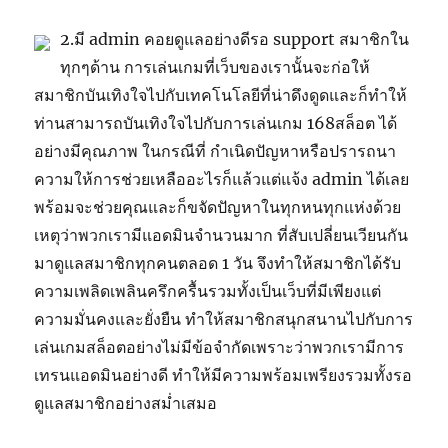
2.มี admin คอยดูแลอย่างดีรอ support สมาชิกใน
ทุกๆด้าน การเล่นเกมที่เว็บของเรานั้นจะก่อให้
สมาชิกบันเทิงใจไปกับเทคโนโลยีที่น่าดึงดูดและก็ทำให้
ท่านสามารถบันเทิงใจไปกับการเล่นเกม 168สล็อต ได้
อย่างมีคุณภาพ ในกรณีที่ กำเนิดปัญหาหรือปรารถนา
ความให้การช่วยเหลืออะไรก็แล้วแต่แจ้ง admin ได้เลย
พร้อมจะช่วยคุณและก็ขจัดปัญหาในทุกหนทุกแห่งด้วย
เหตุว่าพวกเรามีแอดมินจำนวนมาก ที่สับเปลี่ยนเวียนกัน
มาดูแลสมาชิกทุกคนตลอด 1 วัน จึงทำให้สมาชิกได้รับ
ความเพลิดเพลินครึกครื้นรวมทั้งเป็นเว็บที่มีเพียงแต่
ความมั่นคงและยั่งยืน ทำให้สมาชิกสนุกสนานไปกับการ
เล่นเกมสล็อตอย่างไม่มีข้อจำกัดเพราะว่าพวกเรามีการ
เทรนแอดมินอย่างดี ทำให้มีความพร้อมเพรียงรวมทั้งรอ
ดูแลสมาชิกอย่างสม่ำเสมอ