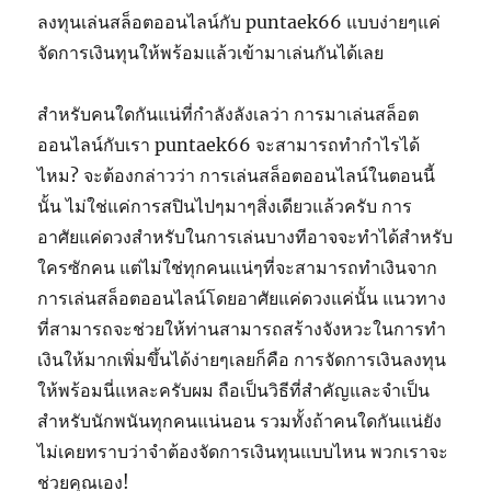
ลงทุนเล่นสล็อตออนไลน์กับ puntaek66 แบบง่ายๆแค่
จัดการเงินทุนให้พร้อมแล้วเข้ามาเล่นกันได้เลย
สำหรับคนใดกันแน่ที่กำลังลังเลว่า การมาเล่นสล็อต
ออนไลน์กับเรา puntaek66 จะสามารถทำกำไรได้
ไหม? จะต้องกล่าวว่า การเล่นสล็อตออนไลน์ในตอนนี้
นั้น ไม่ใช่แค่การสปินไปๆมาๆสิ่งเดียวแล้วครับ การ
อาศัยแค่ดวงสำหรับในการเล่นบางทีอาจจะทำได้สำหรับ
ใครซักคน แต่ไม่ใช่ทุกคนแน่ๆที่จะสามารถทำเงินจาก
การเล่นสล็อตออนไลน์โดยอาศัยแค่ดวงแค่นั้น แนวทาง
ที่สามารถจะช่วยให้ท่านสามารถสร้างจังหวะในการทำ
เงินให้มากเพิ่มขึ้นได้ง่ายๆเลยก็คือ การจัดการเงินลงทุน
ให้พร้อมนี่แหละครับผม ถือเป็นวิธีที่สำคัญและจำเป็น
สำหรับนักพนันทุกคนแน่นอน รวมทั้งถ้าคนใดกันแน่ยัง
ไม่เคยทราบว่าจำต้องจัดการเงินทุนแบบไหน พวกเราจะ
ช่วยคุณเอง!