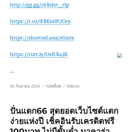
http://gg.gg/168slot_vip
https://t.co/iFBEmW7Ce9
https://shorturl.asia/rGz0x
https://cutt.ly/UeIUk4iK
…
เขียน
หมวด
ป้าย
30 กันยายน 2024
168สล็อต
168slot
เมื่อ
หมู่
กำกับ
ปั่นแตก66 สุดยอดเว็บไซต์แตก
ง่ายแห่งปี เช็คอินรับเครดิตฟรี
100บาท ไม่มีขั้นต่ำ บาคาร่า