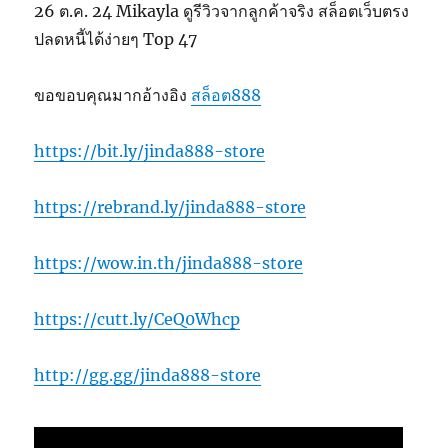
26 ต.ค. 24 Mikayla ดูรีวิวจากลูกค้าจริง สล็อตเว็บตรง
ปลดหนี้ได้ง่ายๆ Top 47
ขอขอบคุณมากอ้างอิง
สล็อต888
https://bit.ly/jinda888-store
https://rebrand.ly/jinda888-store
https://wow.in.th/jinda888-store
https://cutt.ly/CeQ0Whcp
http://gg.gg/jinda888-store