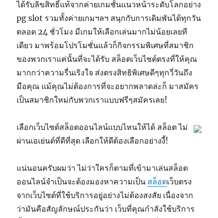
ได้รับลิขสิทธิ์แท้จากค่ายเกมชั้นแนวหน้าระดับโลกอย่าง
pg slot รวมทั้งค่ายเกมฯลฯ สนุกกับการเดิมพันได้ทุกวัน
ตลอด 24 ชั่วโมง มีเกมให้เลือกเล่นมากไม่น้อยเลยที
เดียว มาพร้อมโปรโมชั่นแล้วก็กิจกรรมพิเศษที่สมาชิก
ของพวกเราแค่นั้นที่จะได้รับ สล็อตเว็บไซต์ตรงที่ให้คุณ
มากกว่าความรื่นเริงใจ ส่งตรงสิทธิพิเศษดีๆทุกวี่วันถึง
มือคุณ แม้คุณไม่ต้องการที่จะอยากพลาดล่ะก็ มาสมัคร
เป็นสมาชิกใหม่กับพวกเราแบบฟรีๆสมัครเลย!
เลือกเว็บไซต์สล็อตออนไลน์แบบไหนให้ได้ สล็อต ไม่
ผ่านเอเย่นต์ที่ดีที่สุด เลือกให้ดีต้องเลือกอย่างงี้!
แน่นอนครับผมว่า ไม่ว่าใครก็ตามที่เข้ามาเล่นสล็อต
ออนไลน์จำเป็นจะต้องมองหาความเป็น
สล็อต
เว็บตรง
จากเว็บไซต์ที่ใช้บริการอยู่อย่างไม่ต้องสงสัย เนื่องจาก
ว่ามันคือสัญลักษณ์ประกันว่า เว็บที่คุณกำลังใช้บริการ