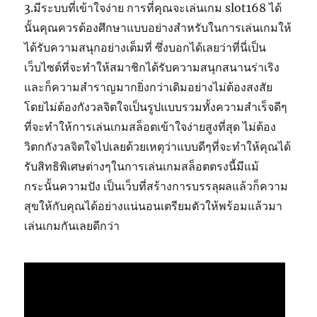
3.มีระบบที่เข้าใจง่าย การที่คุณจะเล่นเกม slot168 ได้
นั้นคุณควรต้องศึกษาแบบอย่างสำหรับในการเล่นเกมให้
ได้รับความสนุกอย่างเต็มที่ ซึ่งบอกได้เลยว่าที่นี่เป็น
เว็บไซต์ที่จะทำให้สมาชิกได้รับความสนุกสนานร่าเริง
และก็ความสำราญมากยิ่งกว่าเดิมอย่างไม่ต้องสงสัย
โดยไม่ต้องกังวลจิตใจเป็นรูปแบบรวมทั้งความสำเร็จดีๆ
ที่จะทำให้การเล่นเกมสล็อตเข้าใจง่ายสูงที่สุด ไม่ต้อง
วิตกกังวลจิตใจไปเลยด้วยเหตุว่าแบบดีๆที่จะทำให้คุณได้
รับสิทธิพิเศษต่างๆในการเล่นเกมสล็อตตรงนี้มีแม้
กระนั้นความปัง เป็นเว็บที่สร้างการบรรลุผลแล้วก็ความ
สุขให้กับคุณได้อย่างแน่นอนเตรียมตัวให้พร้อมแล้วมา
เล่นเกมกันเลยดีกว่า