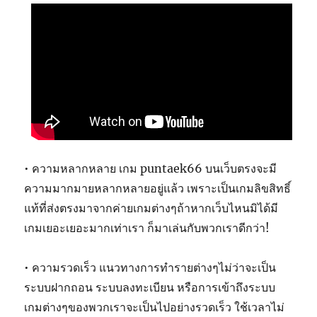
• ความหลากหลาย เกม puntaek66 บนเว็บตรงจะมี
ความมากมายหลากหลายอยู่แล้ว เพราะเป็นเกมลิขสิทธิ์
แท้ที่ส่งตรงมาจากค่ายเกมต่างๆถ้าหากเว็บไหนมิได้มี
เกมเยอะเยอะมากเท่าเรา ก็มาเล่นกับพวกเราดีกว่า!
• ความรวดเร็ว แนวทางการทำรายต่างๆไม่ว่าจะเป็น
ระบบฝากถอน ระบบลงทะเบียน หรือการเข้าถึงระบบ
เกมต่างๆของพวกเราจะเป็นไปอย่างรวดเร็ว ใช้เวลาไม่