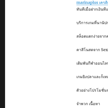
marinaplus เครดิ
ทันทีเมื่อฝากเงิน
บริการเกมที่นานั
สล็อตแตกง่ายจากค
คาสิโนสดจาก Sex
เดิมพันกีฬาออนไล
เกมยิงปลาและก็เท
ตัวอย่างโปรโมชั่
จำพวก เนื้อหา