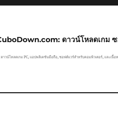
 CuboDown.com: ดาวน์โหลดเกม ซอฟ
วน์โหลดเกม PC, แอปพลิเคชันมือถือ, ซอฟต์แวร์สำหรับคอมพิวเตอร์, และเนื้อหาสำ