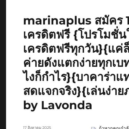
marinaplus สมัคร
เครดิตฟรี {โปรโมชั่
เครดิตฟรีทุกวัน}{แค่ล็
ค่ายดังแตกง่ายทุกเบท}
ไงก็กำไร}{บาคาร่าแท
สดแจกจริง}{เล่นง่าย
by Lavonda
เขียน
17 สิงหาคม 2025
ถ้าหากคุณกำล