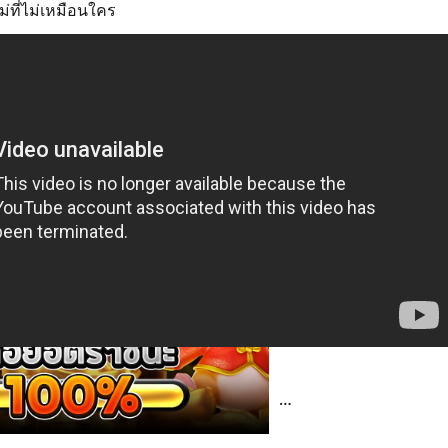
่ที่ไม่เหมือนใคร
…