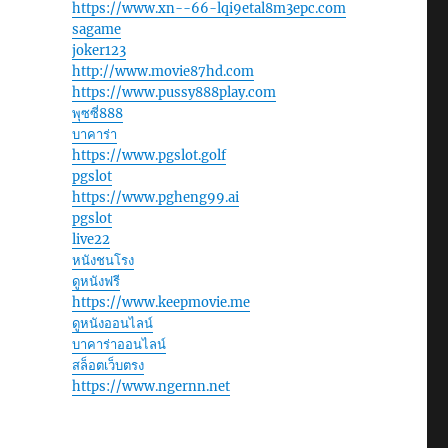
https://www.xn--66-lqi9etal8m3epc.com
sagame
joker123
http://www.movie87hd.com
https://www.pussy888play.com
พุซซี่888
บาคาร่า
https://www.pgslot.golf
pgslot
https://www.pgheng99.ai
pgslot
live22
หนังชนโรง
ดูหนังฟรี
https://www.keepmovie.me
ดูหนังออนไลน์
บาคาร่าออนไลน์
สล็อตเว็บตรง
https://www.ngernn.net