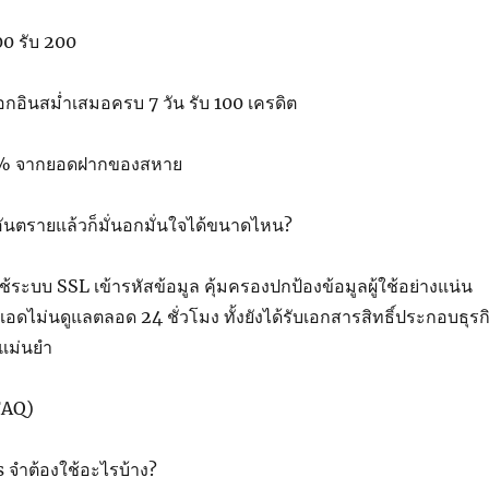
00 รับ 200
็อกอินสม่ำเสมอครบ 7 วัน รับ 100 เครดิต
10% จากยอดฝากของสหาย
ันตรายแล้วก็มั่นอกมั่นใจได้ขนาดไหน?
้ระบบ SSL เข้ารหัสข้อมูล คุ้มครองปกป้องข้อมูลผู้ใช้อย่างแน่น
ดไม่นดูแลตลอด 24 ชั่วโมง ทั้งยังได้รับเอกสารสิทธิ์ประกอบธุรก
แม่นยำ
FAQ)
 จำต้องใช้อะไรบ้าง?