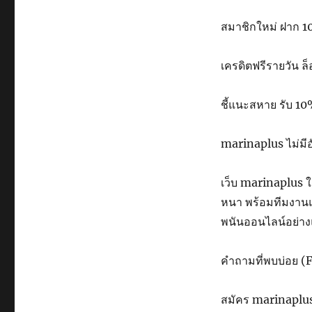
สมาชิกใหม่ ฝาก 1
เครดิตฟรีรายวัน ล
ชี้แนะสหาย รับ 
marinaplus ไม่มีอ
เว็บ marinaplus ใช
หนา พร้อมทีมงานแอ
พนันออนไลน์อย่าง
คำถามที่พบบ่อย (
สมัคร marinaplus