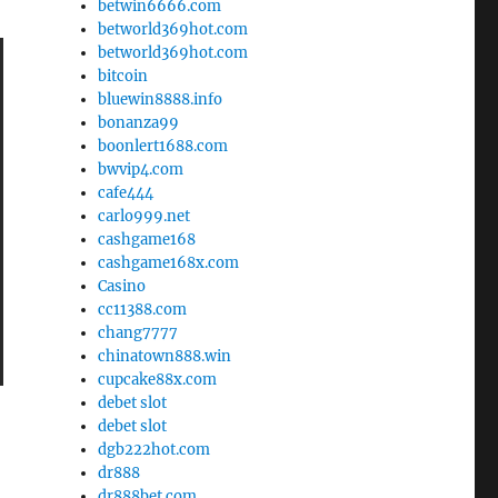
betwin6666.com
betworld369hot.com
betworld369hot.com
bitcoin
bluewin8888.info
bonanza99
boonlert1688.com
bwvip4.com
cafe444
carlo999.net
cashgame168
cashgame168x.com
Casino
cc11388.com
chang7777
chinatown888.win
cupcake88x.com
debet slot
debet slot
dgb222hot.com
dr888
dr888bet.com