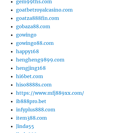
gem99ths.com
goatbetroyalcasino.com
goatza888fin.com
gobaza88.com
gowingo
gowingo88.com
happy168
hengheng9899.com
hengjing168
hi6bet.com
hiso8888s.com
https://www.mfj889xx.com/
ib888pro.bet
infyplus888.com
item388.com
Jinda55