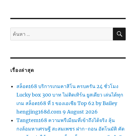
เมื่อ
หมู่
กำกับ
ค้นห
ค้นหา:
เรื่องล่าสุด
สล็อต168 บริการเกมคาสิโน ครบครัน 24 ชั่วโมง
Lucky box 300 บาท ไม่ติดเทิร์น ยูสเดียว เล่นได้ทุก
เกม สล็อต168 ที่ 1 ของเอเชีย Top 62 by Bailey
hengjing168d.com 9 August 2026
Tangtem168 ความพรีเมียมที่เข้าถึงได้จริง ลุ้น
กงล้อมหาเศรษฐี สะสมเพชร ฝาก-ถอน อัตโนมัติ คัด