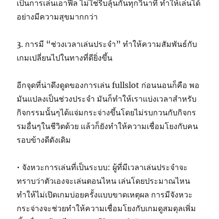
เป็นการเล่นเอาฟีล ไม่ใช่รีบลุ้นกันทุกวินาที ทำให้เล่นได้
อย่างมีความสุขมากกว่า
3. การมี “ช่วงเวลาเล่นประจำ” ทำให้ความสัมพันธ์กับ
เกมเปลี่ยนไปในทางที่ดียิ่งขึ้น
อีกจุดที่น่าดึงดูดของการเล่น fullslot ก่อนนอนก็คือ พอ
มันแปลงเป็นช่วงประจำ มันก็ทำให้เราแบ่งเวลาสำหรับ
กิจกรรมนั้นๆได้แจ่มกระจ่างขึ้นโดยไม่รบกวนกับกิจกร
รมอื่นๆในชีวิตด้วย แล้วก็ยังทำให้ความเชื่อมโยงกับคน
รอบข้างดีดังเดิม
• จังหวะการเล่นที่เป็นระบบ: ผู้ที่มีเวลาเล่นประจำจะ
ทราบว่าตัวเองจะเล่นตอนไหน เล่นโดยประมาณไหน
ทำให้ไม่เปิดเกมบ่อยครั้งแบบขาดเหตุผล การมีจังหวะ
กระจ่างจะช่วยทำให้ความเชื่อมโยงกับเกมดูสมดุลเพิ่ม