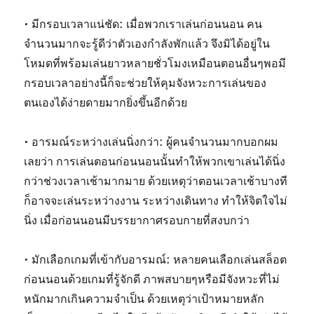
• มีกรอบเวลาแน่ชัด: เมื่อพวกเราเล่นก่อนนอน คน
จำนวนมากจะรู้ดีว่าตัวเองกำลังพักแล้ว จึงมิได้อยู่ใน
โหมดที่พร้อมเล่นยาวหลายชั่วโมงเหมือนตอนอื่นๆพอมี
กรอบเวลาอย่างนี้ก็จะช่วยให้คุมจังหวะการเล่นของ
ตนเองได้ง่ายดายมากยิ่งขึ้นอีกด้วย
• อารมณ์ระหว่างเล่นนิ่งกว่า: ผู้คนจำนวนมากบอกผม
เลยว่า การเล่นตอนก่อนนอนนั้นทำให้พวกเขาเล่นได้นิ่ง
กว่าช่วงเวลาเช้ามากมาย ด้วยเหตุว่าตอนเวลาเช้าบางที
ก็อาจจะเล่นระหว่างงาน ระหว่างเดินทาง ทำให้จิตใจไม่
นิ่ง เมื่อก่อนนอนมีบรรยากาศรอบกายที่สงบกว่า
• มักเลือกเกมที่เข้ากับอารมณ์: หลายคนเลือกเล่นสล็อต
ก่อนนอนด้วยเกมที่รู้จักดี ภาพสบายๆหรือมีจังหวะที่ไม่
หนักมากเกินความจำเป็น ด้วยเหตุว่าเป้าหมายหลัก