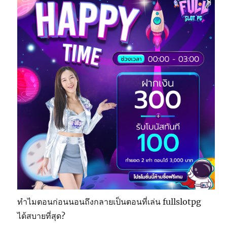
ทำไมตอนก่อนนอนถึงกลายเป็นตอนที่เล่น fullslotpg
ได้สบายที่สุด?