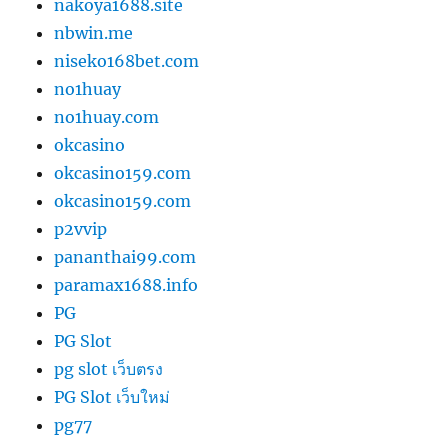
nakoya1688.site
nbwin.me
niseko168bet.com
no1huay
no1huay.com
okcasino
okcasino159.com
okcasino159.com
p2vvip
pananthai99.com
paramax1688.info
PG
PG Slot
pg slot เว็บตรง
PG Slot เว็บใหม่
pg77