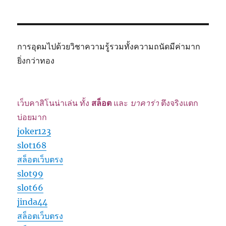
การอุดมไปด้วยวิชาความรู้รวมทั้งความถนัดมีค่ามาก
ยิ่งกว่าทอง
เว็บคาสิโนน่าเล่น ทั้ง
สล็อต
และ
บาคาร่า
ตึงจริงแตก
บ่อยมาก
joker123
slot168
สล็อตเว็บตรง
slot99
slot66
jinda44
สล็อตเว็บตรง