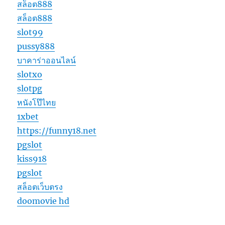
สล็อต888
สล็อต888
slot99
pussy888
บาคาร่าออนไลน์
slotxo
slotpg
หนังโป๊ไทย
1xbet
https://funny18.net
pgslot
kiss918
pgslot
สล็อตเว็บตรง
doomovie hd