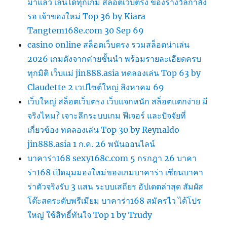
มาแล้ว เล่นได้ทุกเกม สล็อตเว็บตรง ของรางวัลกำลัง
รอ เจ้าของใหม่ Top 36 by Kiara
Tangtem168e.com 30 Sep 69
casino online สล็อตเว็บตรง รวมสล็อตน่าเล่น
2026 เกมดังจากค่ายชั้นนำ พร้อมรายละเอียดครบ
ทุกมิติ เว็บแม่ jin888.asia ทดลองเล่น Top 63 by
Claudette 2 เวปไซต์ใหญ่ สิงหาคม 69
เว็บใหญ่ สล็อตเว็บตรง เว็บแจกหนัก สล็อตแตกง่าย มี
จริงไหม? เจาะลึกระบบเกม ฟีเจอร์ และปัจจัยที่
เกี่ยวข้อง ทดลองเล่น Top 30 by Reynaldo
jin888.asia 1 ก.ค. 26 พนันออนไลน์
บาคาร่า168 sexy168c.com 5 กรกฎา 26 บาคา
ร่า168 เปิดมุมมองใหม่ของเกมบาคาร่า เซียนบาคา
ร่าตัวจริงรับ 3 แสน ระบบเสถียร อัปเดตล่าสุด สัมผัส
โต๊ะสดระดับพรีเมียม บาคาร่า168 สมัครไว ได้โปร
ใหญ่ ใช้สิทธิ์ทันใจ Top 1 by Trudy