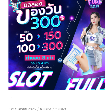
…
เขียน
หมวด
ป้าย
18 พฤษภาคม 2026
fullslot
fullslot