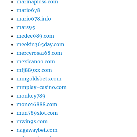
marinapluss.com
mario678
mario678.info
mars95
medee989.com
meekin365day.com
mercyrosa168.com
mexicanoo.com
mfj889xx.com
mmgoldsbets.com
mmplay-casino.com
monkey789
mono16888.com
mun789slot.com
mwin9s.com
nagawaybet.com