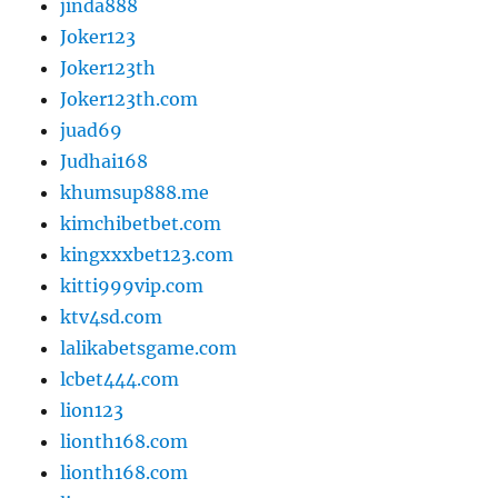
jinda888
Joker123
Joker123th
Joker123th.com
juad69
Judhai168
khumsup888.me
kimchibetbet.com
kingxxxbet123.com
kitti999vip.com
ktv4sd.com
lalikabetsgame.com
lcbet444.com
lion123
lionth168.com
lionth168.com