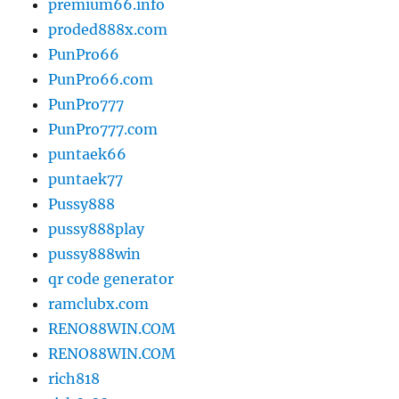
premium66.info
proded888x.com
PunPro66
PunPro66.com
PunPro777
PunPro777.com
puntaek66
puntaek77
Pussy888
pussy888play
pussy888win
qr code generator
ramclubx.com
RENO88WIN.COM
RENO88WIN.COM
rich818