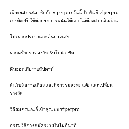
เพียงสมัครสมาชิกกับ viperpro วันนี้ รับทันที viperpro
เครดิตฟรี ใช้ต่อยอดการพนันได้แบบไม่ต้องฝากเงินก่อน
โปรฝากประจำและคืนยอดเสีย
ฝากครั้งแรกของวัน รับโบนัสเพิ่ม
คืนยอดเสียรายสัปดาห์
ลุ้นโบนัสรายเดือนและกิจกรรมสะสมแต้มแลกเปลี่ยน
รางวัล
วิธีสมัครและก็เข้าสู่ระบบ viperpro
กรรมวิธีการสมัครง่ายในไม่กี่นาที