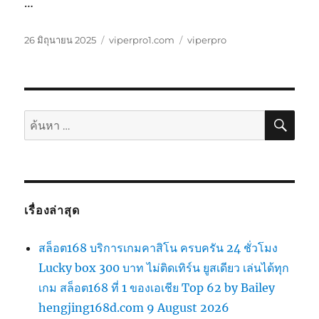
…
เขียน
หมวด
ป้าย
26 มิถุนายน 2025
viperpro1.com
viperpro
เมื่อ
หมู่
กำกับ
ค้นห
ค้นหา:
เรื่องล่าสุด
สล็อต168 บริการเกมคาสิโน ครบครัน 24 ชั่วโมง
Lucky box 300 บาท ไม่ติดเทิร์น ยูสเดียว เล่นได้ทุก
เกม สล็อต168 ที่ 1 ของเอเชีย Top 62 by Bailey
hengjing168d.com 9 August 2026