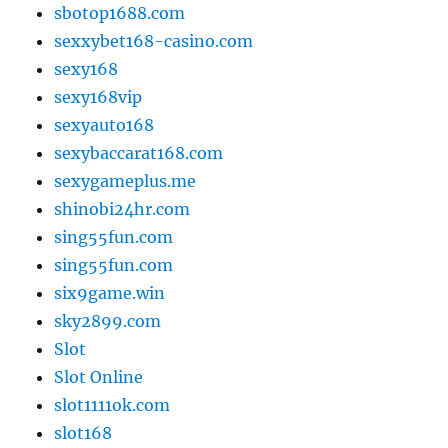
sbotop1688.com
sexxybet168-casino.com
sexy168
sexy168vip
sexyauto168
sexybaccarat168.com
sexygameplus.me
shinobi24hr.com
sing55fun.com
sing55fun.com
six9game.win
sky2899.com
Slot
Slot Online
slot1111ok.com
slot168