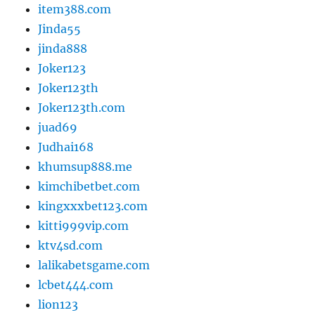
item388.com
Jinda55
jinda888
Joker123
Joker123th
Joker123th.com
juad69
Judhai168
khumsup888.me
kimchibetbet.com
kingxxxbet123.com
kitti999vip.com
ktv4sd.com
lalikabetsgame.com
lcbet444.com
lion123