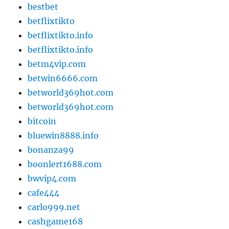
bestbet
betflixtikto
betflixtikto.info
betflixtikto.info
betm4vip.com
betwin6666.com
betworld369hot.com
betworld369hot.com
bitcoin
bluewin8888.info
bonanza99
boonlert1688.com
bwvip4.com
cafe444
carlo999.net
cashgame168