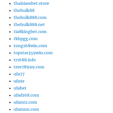
thaisiambet.store
thehulk88
thehulk888.com
thehulk888.net
tia8kingbet.com
tkbpgg.com
tong168win.com
topstar359win.com
tr1688.info
tree78999.com
ufa77
ufa9r
ufabet
ufad168.com
ufam11.com
ufamnn.com