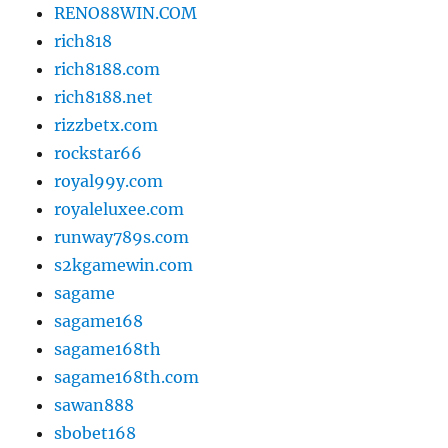
RENO88WIN.COM
rich818
rich8188.com
rich8188.net
rizzbetx.com
rockstar66
royal99y.com
royaleluxee.com
runway789s.com
s2kgamewin.com
sagame
sagame168
sagame168th
sagame168th.com
sawan888
sbobet168