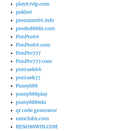
play97vip.com
pokbet
premium66.info
proded888x.com
PunPro66
PunPro66.com
PunPro777
PunPro777.com
puntaek66
puntaek77
Pussy888
pussy888play
pussy888win
qr code generator
ramclubx.com
RENO88WIN.COM