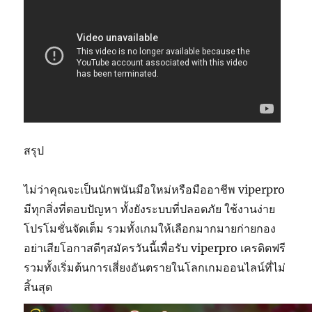
สรุป
ไม่ว่าคุณจะเป็นนักพนันมือใหม่หรือมืออาชีพ viperpro
มีทุกสิ่งที่ตอบปัญหา ทั้งยังระบบที่ปลอดภัย ใช้งานง่าย
โปรโมชั่นจัดเต็ม รวมทั้งเกมให้เลือกมากมายก่ายกอง
อย่าเสียโอกาสดีๆสมัครวันนี้เพื่อรับ viperpro เครดิตฟรี
รวมทั้งเริ่มต้นการเสี่ยงอันตรายในโลกเกมออนไลน์ที่ไม่
สิ้นสุด