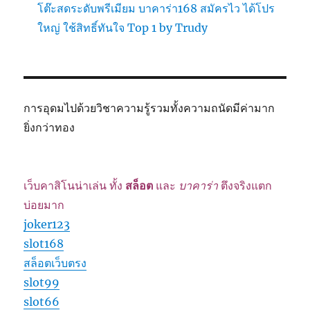
โต๊ะสดระดับพรีเมียม บาคาร่า168 สมัครไว ได้โปร
ใหญ่ ใช้สิทธิ์ทันใจ Top 1 by Trudy
การอุดมไปด้วยวิชาความรู้รวมทั้งความถนัดมีค่ามาก
ยิ่งกว่าทอง
เว็บคาสิโนน่าเล่น ทั้ง
สล็อต
และ
บาคาร่า
ตึงจริงแตก
บ่อยมาก
joker123
slot168
สล็อตเว็บตรง
slot99
slot66