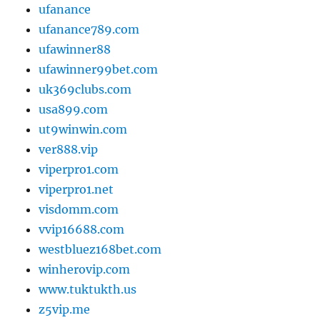
ufanance
ufanance789.com
ufawinner88
ufawinner99bet.com
uk369clubs.com
usa899.com
ut9winwin.com
ver888.vip
viperpro1.com
viperpro1.net
visdomm.com
vvip16688.com
westbluez168bet.com
winherovip.com
www.tuktukth.us
z5vip.me