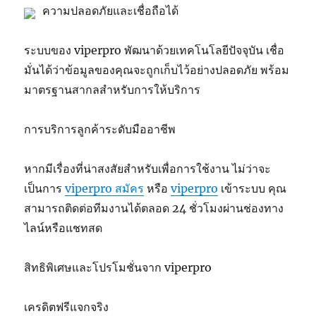
ความปลอดภัยและเชื่อถือได้
ระบบของ viperpro พัฒนาด้วยเทคโนโลยีปัจจุบัน เชื่อ
มั่นได้ว่าข้อมูลของคุณจะถูกเก็บไว้อย่างปลอดภัย พร้อม
มาตรฐานสากลสำหรับการให้บริการ
การบริการลูกค้าระดับมืออาชีพ
หากมีเรื่องที่น่าสงสัยสำหรับเพื่อการใช้งาน ไม่ว่าจะ
เป็นการ
viperpro สมัคร
หรือ
viperpro
เข้าระบบ คุณ
สามารถติดต่อทีมงานได้ตลอด 24 ชั่วโมงผ่านช่องทาง
ไลน์หรือแชทสด
สิทธิพิเศษและโปรโมชั่นจาก viperpro
เครดิตฟรีแจกจริง