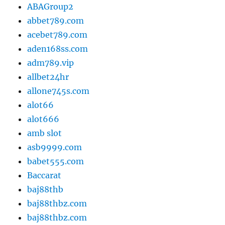
ABAGroup2
abbet789.com
acebet789.com
aden168ss.com
adm789.vip
allbet24hr
allone745s.com
alot66
alot666
amb slot
asb9999.com
babet555.com
Baccarat
baj88thb
baj88thbz.com
baj88thbz.com