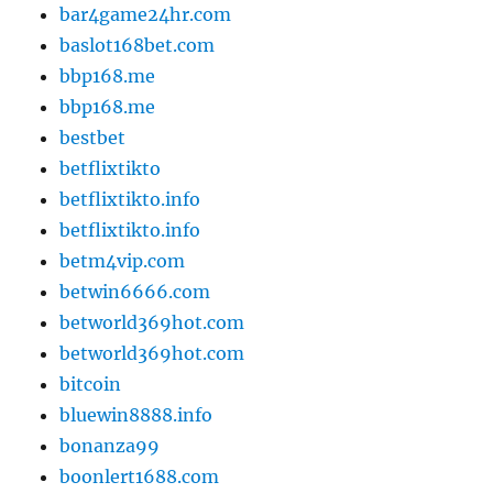
bar4game24hr.com
baslot168bet.com
bbp168.me
bbp168.me
bestbet
betflixtikto
betflixtikto.info
betflixtikto.info
betm4vip.com
betwin6666.com
betworld369hot.com
betworld369hot.com
bitcoin
bluewin8888.info
bonanza99
boonlert1688.com