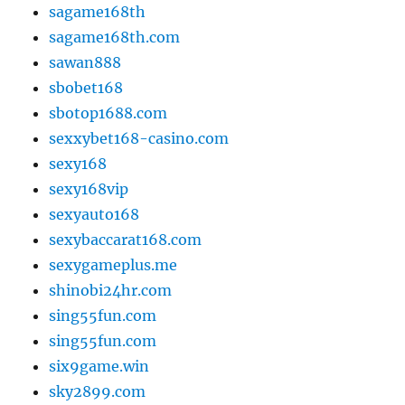
sagame168th
sagame168th.com
sawan888
sbobet168
sbotop1688.com
sexxybet168-casino.com
sexy168
sexy168vip
sexyauto168
sexybaccarat168.com
sexygameplus.me
shinobi24hr.com
sing55fun.com
sing55fun.com
six9game.win
sky2899.com