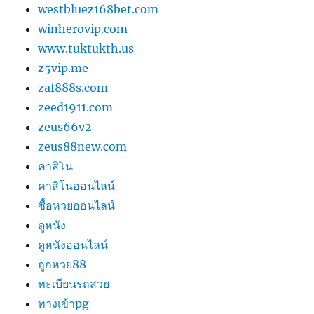
westbluez168bet.com
winherovip.com
www.tuktukth.us
z5vip.me
zaf888s.com
zeed1911.com
zeus66v2
zeus88new.com
คาสิโน
คาสิโนออนไลน์
ซื้อหวยออนไลน์
ดูหนัง
ดูหนังออนไลน์
ถูกหวย88
ทะเบียนรถสวย
ทางเข้าpg