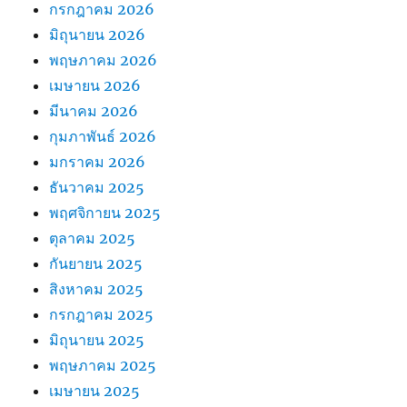
กรกฎาคม 2026
มิถุนายน 2026
พฤษภาคม 2026
เมษายน 2026
มีนาคม 2026
กุมภาพันธ์ 2026
มกราคม 2026
ธันวาคม 2025
พฤศจิกายน 2025
ตุลาคม 2025
กันยายน 2025
สิงหาคม 2025
กรกฎาคม 2025
มิถุนายน 2025
พฤษภาคม 2025
เมษายน 2025