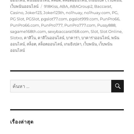
ออนไลน์
,
พนันออนไลน์
,
สล็อต
,
สล็อตออนไลน์
,
เกมยิงปลา
,
เว็บพนัน
,
ป้าย
เว็บพนันออนไลน์
918Kiss
,
ABA
,
ABAGroup2
,
Baccarat
,
กำกับ
Casino
,
Joker123
,
Joker123th
,
no1huay
,
no1huay.com
,
PG
,
PG Slot
,
PGSlot
,
pgslot77.com
,
pgslot999.com
,
PunPro66
,
PunPro66.com
,
PunPro777
,
PunPro777.com
,
Pussy888
,
sagame168th.com
,
sexybaccarat168.com
,
Slot
,
Slot Online
,
Slotxo
,
คาสิโน
,
คาสิโนออนไลน์
,
บาคาร่า
,
บาคาร่าออนไลน์
,
พนัน
ออนไลน์
,
สล็อต
,
สล็อตออนไลน์
,
เกมยิงปลา
,
เว็บพนัน
,
เว็บพนัน
ออนไลน์
ค้นห
ค้นหา:
เรื่องล่าสุด