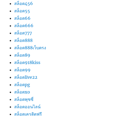
สล็อต456
สล็อต55
สล็อต66
สล็อต666
สล็อต777
สล็อต888
สล็อต888เว็บตรง
สล็อต89
สล็อต918kiss
สล็อต99
สล็อตlive22
สล็อตpg
สล็อตxo
สล็อตพุซซี่
สล็อตออนไลน์
สล็อตเครดิตฟรี