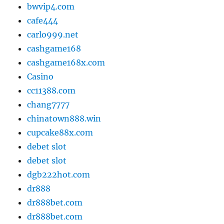
bwvip4.com
cafe444
carlo999.net
cashgame168
cashgame168x.com
Casino
cc11388.com
chang7777
chinatown888.win
cupcake88x.com
debet slot
debet slot
dgb222hot.com
dr888
dr888bet.com
dr888bet.com