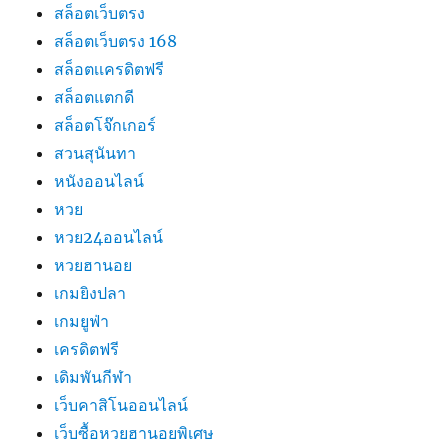
สล็อตเว็บตรง
สล็อตเว็บตรง 168
สล็อตเเครดิตฟรี
สล็อตแตกดี
สล็อตโจ๊กเกอร์
สวนสุนันทา
หนังออนไลน์
หวย
หวย24ออนไลน์
หวยฮานอย
เกมยิงปลา
เกมยูฟ่า
เครดิตฟรี
เดิมพันกีฬา
เว็บคาสิโนออนไลน์
เว็บซื้อหวยฮานอยพิเศษ