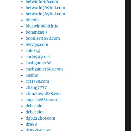
betwin6666.com
betworld369hot.com
betworld369hot.com
bitcoin
bluewin8888.info
bonanza99
boonlert1688.com
bwvip4.com
cafe444
carlo999.net
cashgame168
cashgame168x.com
Casino
cc11388.com
chang7777
chinatown888.win
cupcake88x.com
debet slot
debet slot
dgb222hot.com
dr888
dr888bet.com