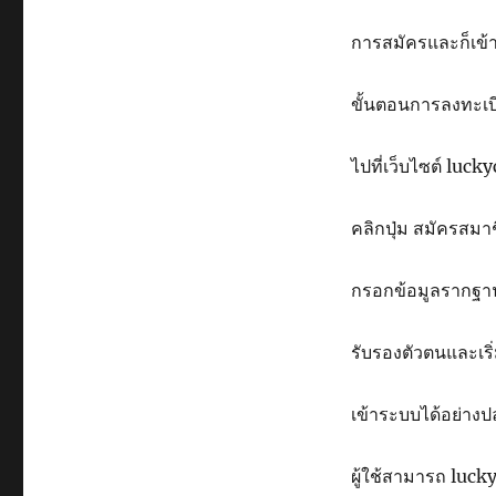
การสมัครและก็เข้
ขั้นตอนการลงทะเบ
ไปที่เว็บไซต์ luck
คลิกปุ่ม สมัครสมา
กรอกข้อมูลรากฐาน 
รับรองตัวตนและเริ่
เข้าระบบได้อย่างป
ผู้ใช้สามารถ lucky