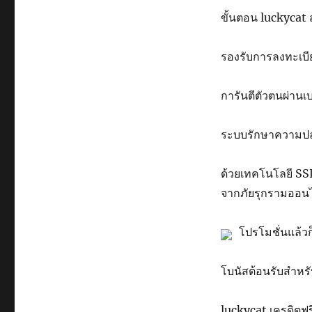
ขั้นตอน luckycat ส
รองรับการลงทะเบีย
การันตีตัวตนผ่านเบ
ระบบรักษาความปลอ
ด้วยเทคโนโลยี SSL
จากภัยรุกรามออน
โปรโมชั่นแล้วก
โบนัสต้อนรับสำหร
luckycat เครดิตฟรี