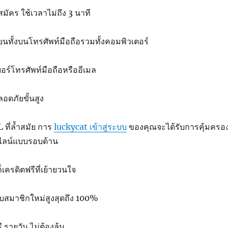
มัคร ใช้เวลาไม่ถึง 3 นาที
นทั้งบนโทรศัพท์มือถือรวมทั้งคอมพิวเตอร์
อร์โทรศัพท์มือถือหรืออีเมล
ดภัยขั้นสูง
 ที่ล้ำสมัย การ
luckycat เข้าสู่ระบบ
ของคุณจะได้รับการคุ้มครอ
ไลน์แบบรอบด้าน
็เครดิตฟรีที่เย้ายวนใจ
ับสมาชิกใหม่สูงสุดถึง 100%
 รายวัน ไม่ต้องลุ้น