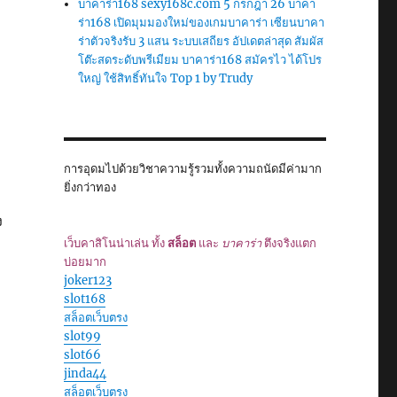
บาคาร่า168 sexy168c.com 5 กรกฎา 26 บาคา
ร่า168 เปิดมุมมองใหม่ของเกมบาคาร่า เซียนบาคา
ร่าตัวจริงรับ 3 แสน ระบบเสถียร อัปเดตล่าสุด สัมผัส
โต๊ะสดระดับพรีเมียม บาคาร่า168 สมัครไว ได้โปร
ใหญ่ ใช้สิทธิ์ทันใจ Top 1 by Trudy
การอุดมไปด้วยวิชาความรู้รวมทั้งความถนัดมีค่ามาก
ยิ่งกว่าทอง
ง
เว็บคาสิโนน่าเล่น ทั้ง
สล็อต
และ
บาคาร่า
ตึงจริงแตก
บ่อยมาก
joker123
slot168
สล็อตเว็บตรง
slot99
slot66
jinda44
สล็อตเว็บตรง