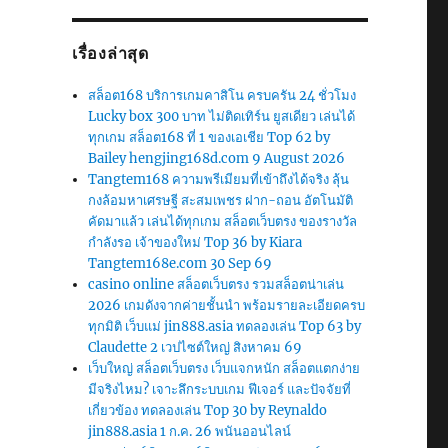
เรื่องล่าสุด
สล็อต168 บริการเกมคาสิโน ครบครัน 24 ชั่วโมง
Lucky box 300 บาท ไม่ติดเทิร์น ยูสเดียว เล่นได้
ทุกเกม สล็อต168 ที่ 1 ของเอเชีย Top 62 by
Bailey hengjing168d.com 9 August 2026
Tangtem168 ความพรีเมียมที่เข้าถึงได้จริง ลุ้น
กงล้อมหาเศรษฐี สะสมเพชร ฝาก-ถอน อัตโนมัติ
คัดมาแล้ว เล่นได้ทุกเกม สล็อตเว็บตรง ของรางวัล
กำลังรอ เจ้าของใหม่ Top 36 by Kiara
Tangtem168e.com 30 Sep 69
casino online สล็อตเว็บตรง รวมสล็อตน่าเล่น
2026 เกมดังจากค่ายชั้นนำ พร้อมรายละเอียดครบ
ทุกมิติ เว็บแม่ jin888.asia ทดลองเล่น Top 63 by
Claudette 2 เวปไซต์ใหญ่ สิงหาคม 69
เว็บใหญ่ สล็อตเว็บตรง เว็บแจกหนัก สล็อตแตกง่าย
มีจริงไหม? เจาะลึกระบบเกม ฟีเจอร์ และปัจจัยที่
เกี่ยวข้อง ทดลองเล่น Top 30 by Reynaldo
jin888.asia 1 ก.ค. 26 พนันออนไลน์