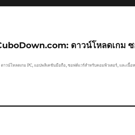
 CuboDown.com: ดาวน์โหลดเกม ซอฟ
วน์โหลดเกม PC, แอปพลิเคชันมือถือ, ซอฟต์แวร์สำหรับคอมพิวเตอร์, และเนื้อหาสำ