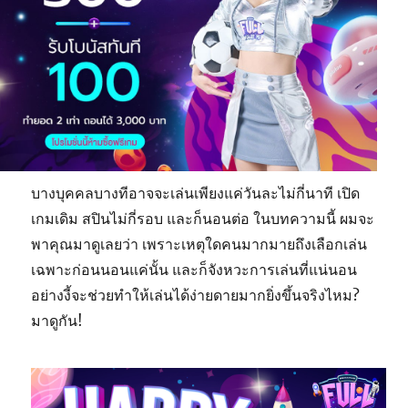
บางบุคคลบางทีอาจจะเล่นเพียงแค่วันละไม่กี่นาที เปิด
เกมเดิม สปินไม่กี่รอบ และก็นอนต่อ ในบทความนี้ ผมจะ
พาคุณมาดูเลยว่า เพราะเหตุใดคนมากมายถึงเลือกเล่น
เฉพาะก่อนนอนแค่นั้น และก็จังหวะการเล่นที่แน่นอน
อย่างงี้จะช่วยทำให้เล่นได้ง่ายดายมากยิ่งขึ้นจริงไหม?
มาดูกัน!