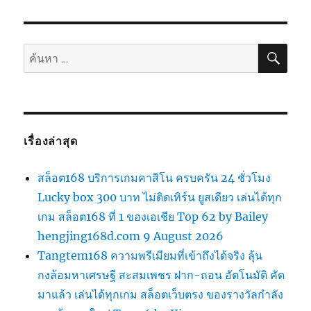
ค้นห
ค้นหา:
เรื่องล่าสุด
สล็อต168 บริการเกมคาสิโน ครบครัน 24 ชั่วโมง
Lucky box 300 บาท ไม่ติดเทิร์น ยูสเดียว เล่นได้ทุก
เกม สล็อต168 ที่ 1 ของเอเชีย Top 62 by Bailey
hengjing168d.com 9 August 2026
Tangtem168 ความพรีเมียมที่เข้าถึงได้จริง ลุ้น
กงล้อมหาเศรษฐี สะสมเพชร ฝาก-ถอน อัตโนมัติ คัด
มาแล้ว เล่นได้ทุกเกม สล็อตเว็บตรง ของรางวัลกำลัง