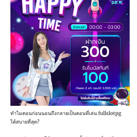
ทำไมตอนก่อนนอนถึงกลายเป็นตอนที่เล่น fullslotpg
ได้สบายที่สุด?