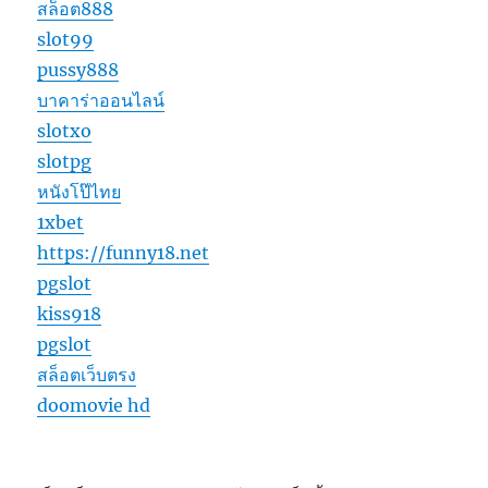
สล็อต888
slot99
pussy888
บาคาร่าออนไลน์
slotxo
slotpg
หนังโป๊ไทย
1xbet
https://funny18.net
pgslot
kiss918
pgslot
สล็อตเว็บตรง
doomovie hd