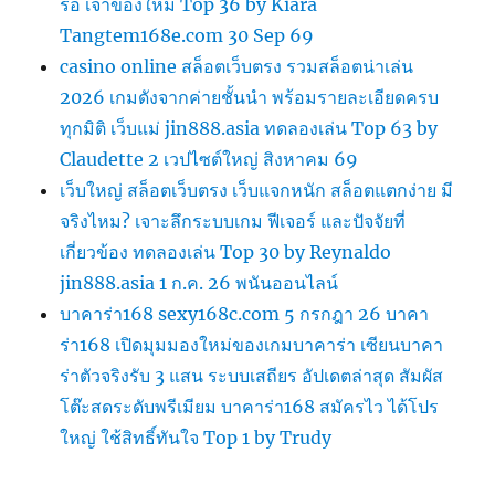
รอ เจ้าของใหม่ Top 36 by Kiara
Tangtem168e.com 30 Sep 69
casino online สล็อตเว็บตรง รวมสล็อตน่าเล่น
2026 เกมดังจากค่ายชั้นนำ พร้อมรายละเอียดครบ
ทุกมิติ เว็บแม่ jin888.asia ทดลองเล่น Top 63 by
Claudette 2 เวปไซต์ใหญ่ สิงหาคม 69
เว็บใหญ่ สล็อตเว็บตรง เว็บแจกหนัก สล็อตแตกง่าย มี
จริงไหม? เจาะลึกระบบเกม ฟีเจอร์ และปัจจัยที่
เกี่ยวข้อง ทดลองเล่น Top 30 by Reynaldo
jin888.asia 1 ก.ค. 26 พนันออนไลน์
บาคาร่า168 sexy168c.com 5 กรกฎา 26 บาคา
ร่า168 เปิดมุมมองใหม่ของเกมบาคาร่า เซียนบาคา
ร่าตัวจริงรับ 3 แสน ระบบเสถียร อัปเดตล่าสุด สัมผัส
โต๊ะสดระดับพรีเมียม บาคาร่า168 สมัครไว ได้โปร
ใหญ่ ใช้สิทธิ์ทันใจ Top 1 by Trudy