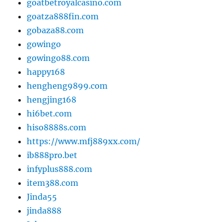
goatbetroyalcasino.com
goatza888fin.com
gobaza88.com
gowingo
gowingo88.com
happy168
hengheng9899.com
hengjing168
hi6bet.com
hiso8888s.com
https://www.mfj889xx.com/
ib888pro.bet
infyplus888.com
item388.com
Jinda55
jinda888