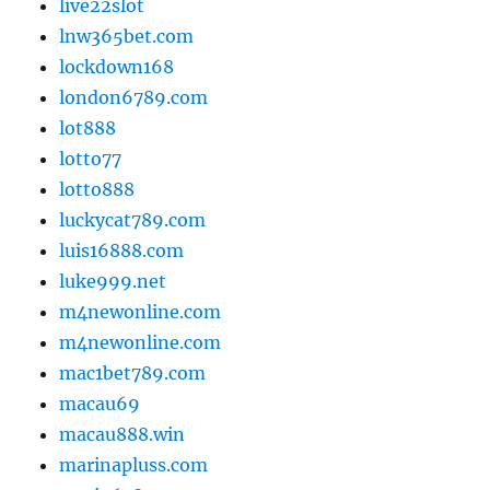
live22slot
lnw365bet.com
lockdown168
london6789.com
lot888
lotto77
lotto888
luckycat789.com
luis16888.com
luke999.net
m4newonline.com
m4newonline.com
mac1bet789.com
macau69
macau888.win
marinapluss.com