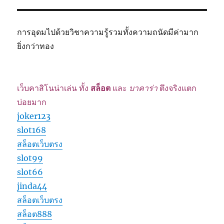
การอุดมไปด้วยวิชาความรู้รวมทั้งความถนัดมีค่ามาก
ยิ่งกว่าทอง
เว็บคาสิโนน่าเล่น ทั้ง
สล็อต
และ
บาคาร่า
ตึงจริงแตก
บ่อยมาก
joker123
slot168
สล็อตเว็บตรง
slot99
slot66
jinda44
สล็อตเว็บตรง
สล็อต888