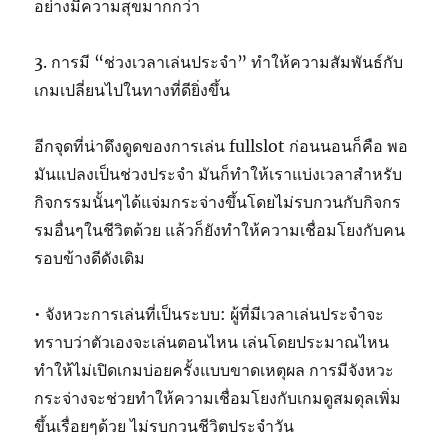
อย่างมีความสุขมากกว่า
3. การมี “ช่วงเวลาเล่นประจำ” ทำให้ความสัมพันธ์กับ
เกมเปลี่ยนไปในทางที่ดียิ่งขึ้น
อีกจุดที่น่าดึงดูดของการเล่น fullslot ก่อนนอนก็คือ พอ
มันแปลงเป็นช่วงประจำ มันก็ทำให้เราแบ่งเวลาสำหรับ
กิจกรรมนั้นๆได้แจ่มกระจ่างขึ้นโดยไม่รบกวนกับกิจกร
รมอื่นๆในชีวิตด้วย แล้วก็ยังทำให้ความเชื่อมโยงกับคน
รอบข้างดีดังเดิม
• จังหวะการเล่นที่เป็นระบบ: ผู้ที่มีเวลาเล่นประจำจะ
ทราบว่าตัวเองจะเล่นตอนไหน เล่นโดยประมาณไหน
ทำให้ไม่เปิดเกมบ่อยครั้งแบบขาดเหตุผล การมีจังหวะ
กระจ่างจะช่วยทำให้ความเชื่อมโยงกับเกมดูสมดุลเพิ่ม
ขึ้นเรื่อยๆด้วย ไม่รบกวนชีวิตประจำวัน