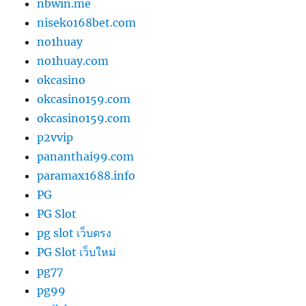
nbwin.me
niseko168bet.com
no1huay
no1huay.com
okcasino
okcasino159.com
okcasino159.com
p2vvip
pananthai99.com
paramax1688.info
PG
PG Slot
pg slot เว็บตรง
PG Slot เว็บใหม่
pg77
pg99