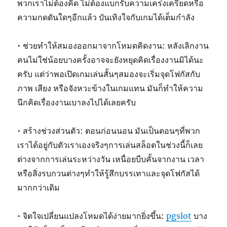
พวกเราไม่ต้องคิด ไม่ต้องแบกรับความเคร่งเครียดหรือ
ความกดดันใดๆอีกแล้ว บันเทิงใจกับเกมได้เต็มกำลัง
• ช่วยทำให้สมองออกมาจากโหมดคิดงาน: หลังเลิกงาน
คนไม่ใช่น้อยบางครั้งอาจจะยังหยุดคิดเรื่องงานมิได้นะ
ครับ แต่ว่าพอเปิดเกมเล่นสั้นๆสมองจะเริ่มจุดโฟกัสกับ
ภาพ เสียง หรือจังหวะข้างในเกมแทน มันก็ทำให้ความ
นึกคิดเรื่องงานเบาลงไปได้เลยครับ
• สร้างช่วงส่วนตัว: ตอนก่อนนอน มันเป็นตอนๆที่พวก
เราได้อยู่กับตัวเราเองจริงๆการเล่นสล็อตในช่วงนี้ก็เลย
ต่างจากการเล่นระหว่างวัน เหนื่อยบีบคั้นจากงาน เวลา
หรือสิ่งรบกวนต่างๆทำให้รู้สึกบรรเทาและจุดโฟกัสได้
มากกว่าเดิม
• จิตใจเปลี่ยนแปลงโหมดได้ง่ายมากยิ่งขึ้น:
pgslot
บาง