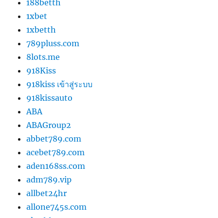
188betth
1xbet
1xbetth
789pluss.com
8lots.me
918Kiss
918kiss เข้าสู่ระบบ
918kissauto
ABA
ABAGroup2
abbet789.com
acebet789.com
aden168ss.com
adm789.vip
allbet24hr
allone745s.com