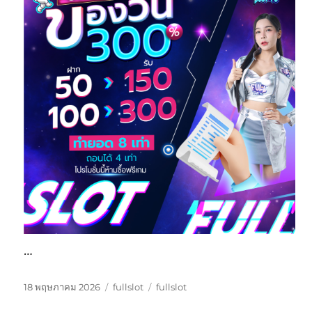
…
เขียน
หมวด
ป้าย
18 พฤษภาคม 2026
fullslot
fullslot
เมื่อ
หมู่
กำกับ