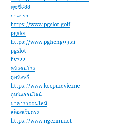
พุซซี่888
บาคาร่า
https://www.pgslot.golf
pgslot
https://www.pgheng99.ai
pgslot
live22
หนังชนโรง
ดูหนังฟรี
https://www.keepmovie.me
ดูหนังออนไลน์
บาคาร่าออนไลน์
สล็อตเว็บตรง
https://www.ngernn.net