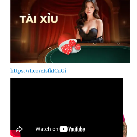
https://t.co/c1sfkICnGi