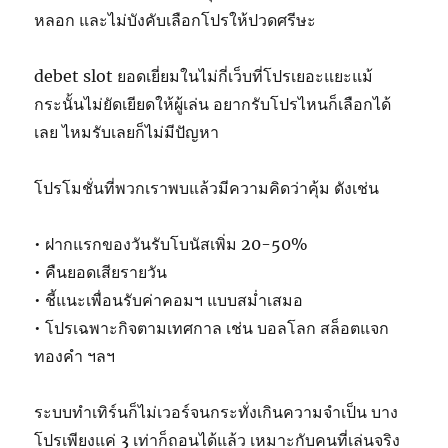
หลอก และไม่บังคับเลือกโปรให้ปวดศรีษะ
debet slot ยอดเยี่ยมในไม่กี่เว็บที่โปรเยอะแยะแม้
กระนั้นไม่ยัดเยียดให้ผู้เล่น อยากรับโปรไหนก็เลือกได้
เลย ไหมรับเลยก็ไม่มีปัญหา
โปรโมชั่นที่พวกเราพบแล้วมีความคิดว่าคุ้ม ดังเช่น
• ฝากแรกของวันรับโบนัสเพิ่ม 20-50%
• คืนยอดเสียรายวัน
• ชี้แนะเพื่อนรับค่าคอมฯ แบบสม่ำเสมอ
• โปรเฉพาะกิจตามเทศกาล เช่น บอลโลก สล็อตแจก
ทองคำ ฯลฯ
ระบบทำเทิร์นก็ไม่เวอร์จนกระทั่งเกินความจำเป็น บาง
โปรเพียงแค่ 3 เท่าก็ถอนได้แล้ว เหมาะกับคนที่เล่นจริง