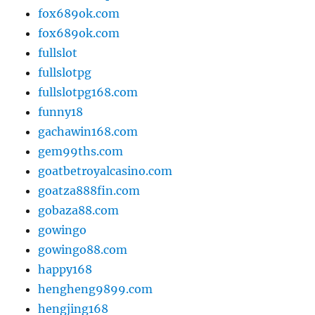
fox689ok.com
fox689ok.com
fullslot
fullslotpg
fullslotpg168.com
funny18
gachawin168.com
gem99ths.com
goatbetroyalcasino.com
goatza888fin.com
gobaza88.com
gowingo
gowingo88.com
happy168
hengheng9899.com
hengjing168