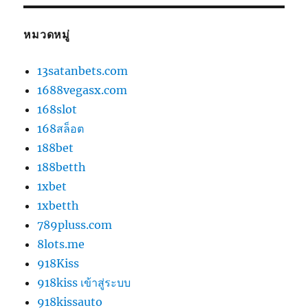
หมวดหมู่
13satanbets.com
1688vegasx.com
168slot
168สล็อต
188bet
188betth
1xbet
1xbetth
789pluss.com
8lots.me
918Kiss
918kiss เข้าสู่ระบบ
918kissauto