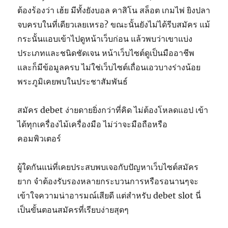
ต้องร้องว่า เฮ้ย มีทั้งยังบอล คาสิโน สล็อต เกมไพ่ ยิงปลา
จบครบในที่เดียวเลยเหรอ? ขณะนั้นยังไม่ได้รีบสมัคร แม้
กระนั้นแอบเข้าไปดูหน้าเว็บก่อน แล้วพบว่าเขาแบ่ง
ประเภทและชนิดชัดเจน หน้าเว็บไซต์ดูเป็นมืออาชีพ
และก็มีข้อมูลครบ ไม่ใช่เว็บไซต์เถื่อนเอวบางร่างน้อย
พระภูมิเคยพบในประชาสัมพันธ์
สมัคร debet ง่ายดายยิ่งกว่าที่คิด ไม่ต้องโหลดแอป เข้า
ได้ทุกเครื่องไม้เครื่องมือ ไม่ว่าจะมือถือหรือ
คอมพิวเตอร์
ผู้ใดกันแน่ที่เคยประสบพบเจอกับปัญหาเว็บไซต์สมัคร
ยาก จำต้องรับรองหลายกระบวนการหรือรอนานๆจะ
เข้าใจความน่าอารมณ์เสียดี แต่สำหรับ debet slot นี่
เป็นขั้นตอนสมัครที่เรียบง่ายสุดๆ