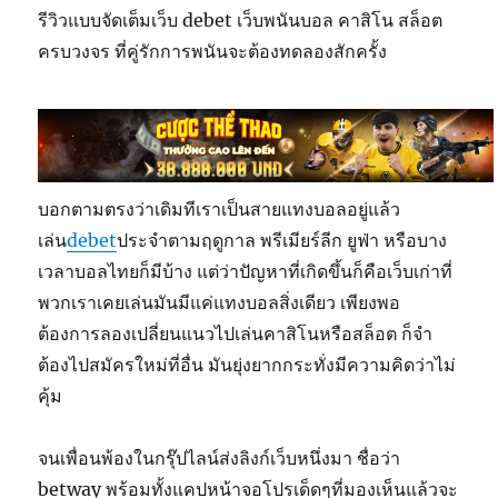
รีวิวแบบจัดเต็มเว็บ debet เว็บพนันบอล คาสิโน สล็อต
ครบวงจร ที่คู่รักการพนันจะต้องทดลองสักครั้ง
บอกตามตรงว่าเดิมทีเราเป็นสายแทงบอลอยู่แล้ว
เล่น
debet
ประจำตามฤดูกาล พรีเมียร์ลีก ยูฟ่า หรือบาง
เวลาบอลไทยก็มีบ้าง แต่ว่าปัญหาที่เกิดขึ้นก็คือเว็บเก่าที่
พวกเราเคยเล่นมันมีแค่แทงบอลสิ่งเดียว เพียงพอ
ต้องการลองเปลี่ยนแนวไปเล่นคาสิโนหรือสล็อต ก็จำ
ต้องไปสมัครใหม่ที่อื่น มันยุ่งยากกระทั่งมีความคิดว่าไม่
คุ้ม
จนเพื่อนพ้องในกรุ๊ปไลน์ส่งลิงก์เว็บหนึ่งมา ชื่อว่า
betway พร้อมทั้งแคปหน้าจอโปรเด็ดๆที่มองเห็นแล้วจะ