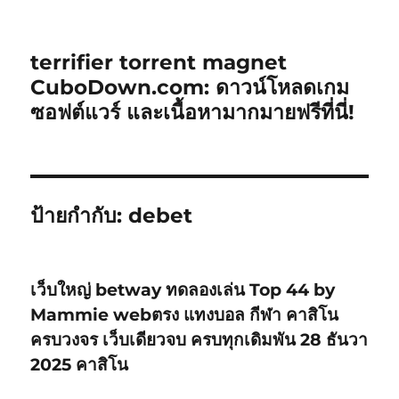
terrifier torrent magnet
CuboDown.com: ดาวน์โหลดเกม
ซอฟต์แวร์ และเนื้อหามากมายฟรีที่นี่!
ป้ายกำกับ:
debet
เว็บใหญ่ betway ทดลองเล่น Top 44 by
Mammie webตรง แทงบอล กีฬา คาสิโน
ครบวงจร เว็บเดียวจบ ครบทุกเดิมพัน 28 ธันวา
2025 คาสิโน