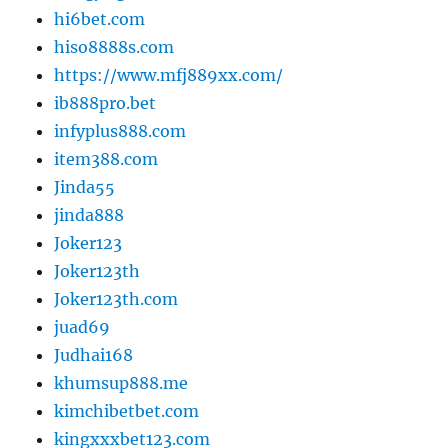
hi6bet.com
hiso8888s.com
https://www.mfj889xx.com/
ib888pro.bet
infyplus888.com
item388.com
Jinda55
jinda888
Joker123
Joker123th
Joker123th.com
juad69
Judhai168
khumsup888.me
kimchibetbet.com
kingxxxbet123.com