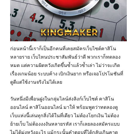
ก่อนหน้านี้เราก็เป็นอีกคนที่เคยสมัครเว็บไซต์คาสิโน
หลายราย เว็บไหนประชาสัมพันธ์ว่าดี พวกเราก็ทดลอง
หมด แต่ความผิดหวังเกิดขึ้นซ้ำแล้วซ้ำเล่า ไม่ว่าจะเกิด
เรื่องเกมน้อย ระบบค้าง เบิกเงินยาก หรือเจอโปรโมชันที่
ดูดีแต่ใช้งานจริงไม่ได้เลย
วันหนึ่งมีเพื่อนฝูงในกลุ่มไลน์ส่งลิงก์เว็บไซต์ คาสิโน
ออนไลน์ คาสิโนออนไลน์ มาให้ พร้อมพูดว่าทดลองดู
เว็บแห่งนี้เล่นทุกสิ่งได้ในที่เดียว ไม่ต้องโยกเงิน ไม่ต้อง
ย้ายเว็บ ไม่ต้องงงงันหลายรหัส เราก็เลยลองสมัครแบบ
ไม่ได้มุ่งหวังอะไร แม้กระนั้นคำตอบที่ได้กลับเกินคาด