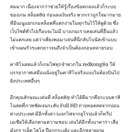
สมมาก เนื่องจากว่าช่วยให้รู้เรื่องข้อตกลงแล้วก็ระบบ
ของเกม สล็อต89 ก่อนลงเงินจริง พวกเราถูกใจมากมาย
ที่มีเมนูแยกเกมสล็อตที่แตกง่ายในทุกวันไว้ให้ดูด้วย ซึ่ง
เว็บไซต์ทั่วไปเกือบจะไม่มี บางเกมเราเคยเล่นที่อื่นแล้ว
ไม่แตกเลย แต่ว่าเพียงพอมาเล่นที่นี่กลับโบนัสเข้าแบบ
เข้าแผนรัวๆแตกยาวจนถึงจำเป็นต้องถอนหลายรอบ
คาสิโนสดแล้วก็เกมไพ่ทุกจำพวกใน redkong89 ให้
บรรยากาศเสมือนนั่งอยู่ในคาสิโนจริงแบบไม่ต้องบินไป
ยังประเทศอื่นๆ
อีกคุณลักษณะเด่นที่ สล็อต89 ทำได้ดีมากคือระบบคาสิ
โนสดที่ภาพชัดเจนระดับ Full HD ถ่ายทอดสดจากบ่อน
ต่างประเทศ มีอีกทั้งสาวแจกไพ่จากยุโรปแล้วก็ทวีป
เอเชียให้เลือกตามความชอบ เล่นได้อีกทั้งบาคาร่า เสือ
มังกร รูเล็ต ไฮโล ป๊อกกระเด้ง และอีกหลายเกม