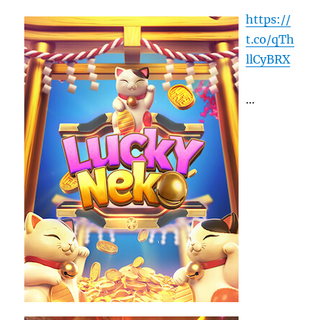
https://
t.co/qTh
llCyBRX
…