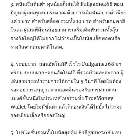
3. พนันเริ่มต้นต่ำ ทุนน้อยก็เล่นได้ Fullgame268 ตอบ
ปัญหาผู้เล่นทุกงบประมาณ ด้วยการเดิมพันอย่างต่ำเพียง
แค่ 1 บาท สำหรับสล็อต รวมทั้ง 10 บาท สำหรับเกมคาสิ
โนสด ผู้เล่นที่มีทุนน้อยสามารถเริ่มเดิมพันรวมทั้งลุ้น
รางวัลใหญ่ได้ไม่ยาก ไม่ว่าจะเป็นโบนัสแจ็คพอตหรือ
รางวัลจากเกมคาสิโนสด.
4. ระบบฝาก-ถอนอัตโนมัติ เร็วไว Fullgame268 มา
พร้อม ระบบฝาก-ถอนอัตโนมัติ ที่รวดเร็วและสะดวก ผู้
เล่นสามารถทำรายการได้ภายใน 5 วินาที โดยไม่ต้อง
รอคอยการอนุญาตจากแอดมิน รองรับการฝากผ่าน
แบงค์ชั้นหนึ่งในประเทศไทยรวมทั้ง TrueMoney
Wallet โดยไม่มีขั้นต่ำ แล้วก็ถอนเงินได้ไม่ยั้ง ไม่ว่าจะ
ยอดเยี่ยมเล็กหรือยอดใหญ่.
5. โปรโมชั่นรวมทั้งโบนัสสุดคุ้ม Fullgame268 มอบ