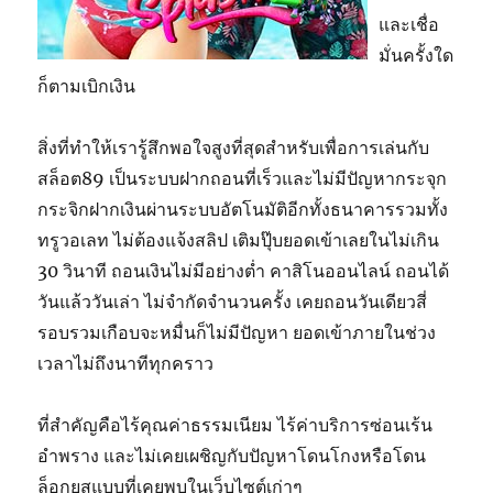
และเชื่อ
มั่นครั้งใด
ก็ตามเบิกเงิน
สิ่งที่ทำให้เรารู้สึกพอใจสูงที่สุดสำหรับเพื่อการเล่นกับ
สล็อต89 เป็นระบบฝากถอนที่เร็วและไม่มีปัญหากระจุก
กระจิกฝากเงินผ่านระบบอัตโนมัติอีกทั้งธนาคารรวมทั้ง
ทรูวอเลท ไม่ต้องแจ้งสลิป เติมปุ๊บยอดเข้าเลยในไม่เกิน
30 วินาที ถอนเงินไม่มีอย่างต่ำ คาสิโนออนไลน์ ถอนได้
วันแล้ววันเล่า ไม่จำกัดจำนวนครั้ง เคยถอนวันเดียวสี่
รอบรวมเกือบจะหมื่นก็ไม่มีปัญหา ยอดเข้าภายในช่วง
เวลาไม่ถึงนาทีทุกคราว
ที่สำคัญคือไร้คุณค่าธรรมเนียม ไร้ค่าบริการซ่อนเร้น
อำพราง และไม่เคยเผชิญกับปัญหาโดนโกงหรือโดน
ล็อกยูสแบบที่เคยพบในเว็บไซต์เก่าๆ