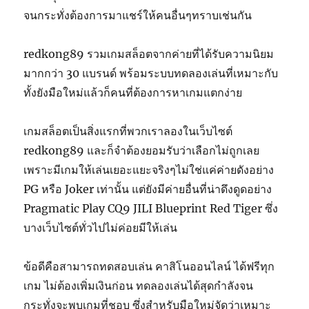
จนกระทั่งต้องการมาแชร์ให้คนอื่นๆทราบเช่นกัน
redkong89 รวมเกมสล็อตจากค่ายที่ได้รับความนิยม
มากกว่า 30 แบรนด์ พร้อมระบบทดลองเล่นที่เหมาะกับ
ทั้งยังมือใหม่แล้วก็คนที่ต้องการหาเกมแตกง่าย
เกมสล็อตเป็นสิ่งแรกที่พวกเราลองในเว็บไซต์
redkong89 และก็จำต้องยอมรับว่าเลือกไม่ถูกเลย
เพราะมีเกมให้เล่นเยอะแยะจริงๆไม่ใช่แค่ค่ายดังอย่าง
PG หรือ Joker เท่านั้น แต่ยังมีค่ายอื่นที่น่าดึงดูดอย่าง
Pragmatic Play CQ9 JILI Blueprint Red Tiger ซึ่ง
บางเว็บไซต์ทั่วไปไม่ค่อยมีให้เล่น
ข้อดีคือสามารถทดสอบเล่น คาสิโนออนไลน์ ได้ฟรีทุก
เกม ไม่ต้องเพิ่มเงินก่อน ทดลองเล่นได้สุดกำลังจน
กระทั่งจะพบเกมที่ชอบ ซึ่งสำหรับมือใหม่จัดว่าเหมาะ