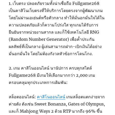
1. เว็บตรง ปลอดภัยรวมทั้งน่าเชื่อถือ Fullgame268
เป็นคาสิโนเว็บตรงที่ให้บริการโดยตรงจากผู้พัฒนาเกม
โดยไม่ผ่านเอเย่นต์หรือตัวกลาง ทำให้มั่นอกมั่นใจได้ใน
ความปลอดภัยแล้วก็ความโปร่งใส ทุกเกมได้รับการ
ยืนยันจากหน่วยงานสากล และก็ใช้เทคโนโลยี RNG
(Random Number Generator) เพื่อค้ำประกัน
ผลลัพธ์ที่เป็นกลาง ผู้เล่นสามารถฝาก-เบิกเงินได้อย่าง
มั่นอกมั่นใจ โดยไม่ต้องกังวลหัวข้อการโดนโกง.
2. เกม คาสิโนออนไลน์ นานัปการ ครบทุกสไตล์
Fullgame268 มีเกมให้เลือกมากกว่า 2,000 เกม
ครอบคลุมทุกประเภทการเดิมพัน:
สล็อตออนไลน์:
คาสิโนออนไลน์
เกมสล็อตแตกง่ายจาก
ค่ายดัง ดังเช่น Sweet Bonanza, Gates of Olympus,
และก็ Mahjong Ways 2 ด้วย RTP มากถึง 96% ขึ้น