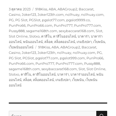
เขียน
หมวด
3 ตุลาคม 2023
918Kiss
,
ABA
,
ABAGroup2
,
Baccarat
,
เมื่อ
หมู่
Casino
,
Joker123
,
Joker123th.com
,
no1huay
,
no1huay.com
,
PG
,
PG Slot
,
PGSlot
,
pgslot77.com
,
pgslot9999.co
,
PunPro66
,
PunPro66.com
,
PunPro777
,
PunPro777.com
,
Pussy888
,
sagame168th.com
,
sexybaccarat168.com
,
Slot
,
Slot Online
,
Slotxo
,
คาสิโน
,
คาสิโนออนไลน์
,
บาคาร่า
,
บาคาร่า
ออนไลน์
,
พนันออนไลน์
,
สล็อต
,
สล็อตออนไลน์
,
เกมยิงปลา
,
เว็บพนัน
,
ป้าย
เว็บพนันออนไลน์
918Kiss
,
ABA
,
ABAGroup2
,
Baccarat
,
กำกับ
Casino
,
Joker123
,
Joker123th
,
no1huay
,
no1huay.com
,
PG
,
PG Slot
,
PGSlot
,
pgslot77.com
,
pgslot999.com
,
PunPro66
,
PunPro66.com
,
PunPro777
,
PunPro777.com
,
Pussy888
,
sagame168th.com
,
sexybaccarat168.com
,
Slot
,
Slot Online
,
Slotxo
,
คาสิโน
,
คาสิโนออนไลน์
,
บาคาร่า
,
บาคาร่าออนไลน์
,
พนัน
ออนไลน์
,
สล็อต
,
สล็อตออนไลน์
,
เกมยิงปลา
,
เว็บพนัน
,
เว็บพนัน
ออนไลน์
ค้นห
ค้นหา: