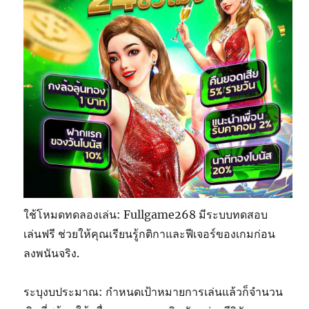
ใช้โหมดทดลองเล่น: Fullgame268 มีระบบทดสอบ
เล่นฟรี ช่วยให้คุณเรียนรู้กติกาและฟีเจอร์ของเกมก่อน
ลงพนันจริง.
ระบุงบประมาณ: กำหนดเป้าหมายการเล่นแล้วก็จำนวน