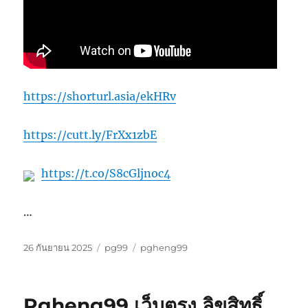
https://shorturl.asia/ekHRv
https://cutt.ly/FrXx1zbE
https://t.co/S8cGljnoc4
…
เขียน
หมวด
ป้าย
26 กันยายน 2025
pg99
pgheng99
เมื่อ
หมู่
กำกับ
Pgheng99 เว็บตรง ลิขสิทธิ์