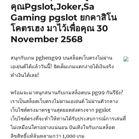
คุณPgslot,Joker,Sa
Gaming pgslot ยกคาสิโน
โคตรเฮง มาไว้เพื่อคุณ 30
November 2568
สนุกกับเกม pgheng99 บนสล็อตเว็บตรงไม่ผ่าน
เอเย่นต์ได้แล้ววันนี้! จัดเต็มเกมแตกง่ายได้เงินจริง
ทำเงินได้เลย!
พร้อมจะมาสนุกสนานกับเกมสล็อตบน pg99 กันรึยัง?
เราเป็นสล็อตเว็บตรงไม่ผ่านเอเย่นต์ ไม่ผ่านตัวกลาง
เว็บไซต์ตรงมาตรฐานสุดยอดส่งตรงจาก pgslot
เว็บไซต์ตรงที่จะทำให้ท่านได้รับประสบการณ์การเล่นที่
ไม่เหมือนใครอย่างแน่นอน บันเทิงใจกับเกมสล็อต
ลิขสิทธิ์แท้ล้นหลามกว่า 1,000 เกม