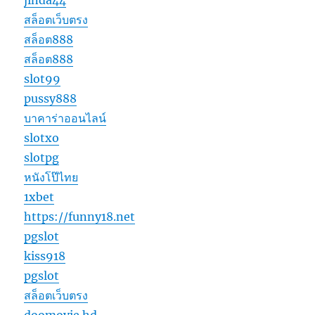
jinda44
สล็อตเว็บตรง
สล็อต888
สล็อต888
slot99
pussy888
บาคาร่าออนไลน์
slotxo
slotpg
หนังโป๊ไทย
1xbet
https://funny18.net
pgslot
kiss918
pgslot
สล็อตเว็บตรง