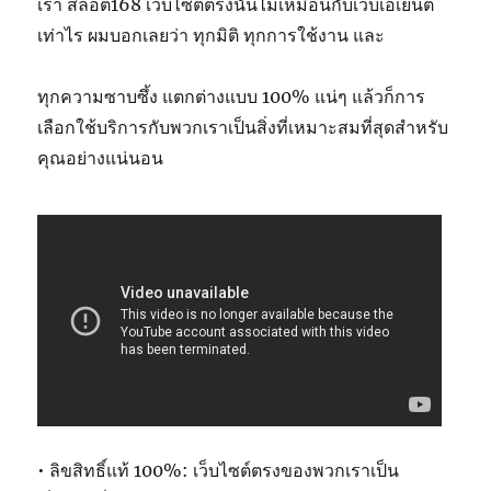
เรา สล็อต168 เว็บไซต์ตรงนั้นไม่เหมือนกับเว็บเอเย่นต์
เท่าไร ผมบอกเลยว่า ทุกมิติ ทุกการใช้งาน และ
ทุกความซาบซึ้ง แตกต่างแบบ 100% แน่ๆ แล้วก็การ
เลือกใช้บริการกับพวกเราเป็นสิ่งที่เหมาะสมที่สุดสำหรับ
คุณอย่างแน่นอน
• ลิขสิทธิ์แท้ 100%: เว็บไซต์ตรงของพวกเราเป็น