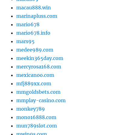
macau888.win
marinapluss.com
mario678
mario678.info
mars95
medee989.com
meekin365day.com
mercyrosa168.com
mexicanoo.com
mfj889xx.com
mmgoldsbets.com
mmplay-casino.com
monkey789
mono16888.com
mun789slot.com
mwin9s.com