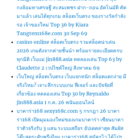
กงล้อมหาเศรษฐี สะสมเพชร ฝาก-ถอน อัตโนมัติ คัด
มาแล้ว เล่นได้ทุกเกม สล็อตเว็บตรง ของรางวัลกำลัง
รอ เจ้าของใหม่ Top 36 by Kiara
Tangtem168e.com 30 Sep 69
casino online สล็อตเว็บตรง รวมสล็อตน่าเล่น
2026 เกมดังจากค่ายชั้นนำ พร้อมรายละเอียดครบ
ทุกมิติ เว็บแม่ jin888.asia ทดลองเล่น Top 63 by
Claudette 2 เวปไซต์ใหญ่ สิงหาคม 69
เว็บใหญ่ สล็อตเว็บตรง เว็บแจกหนัก สล็อตแตกง่าย มี
จริงไหม? เจาะลึกระบบเกม ฟีเจอร์ และปัจจัยที่
เกี่ยวข้อง ทดลองเล่น Top 30 by Reynaldo
jin888.asia 1 ก.ค. 26 พนันออนไลน์
บาคาร่า168 sexy168c.com 5 กรกฎา 26 บาคา
ร่า168 เปิดมุมมองใหม่ของเกมบาคาร่า เซียนบาคา
ร่าตัวจริงรับ 3 แสน ระบบเสถียร อัปเดตล่าสุด สัมผัส
โต๊ะสดระดับพรีเมียม บาคาร่า168 สมัครไว ได้โปร