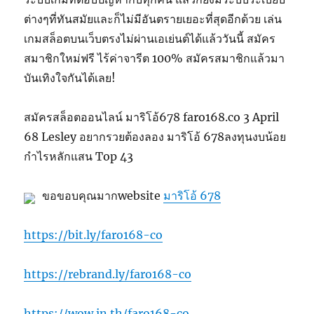
ต่างๆที่ทันสมัยและก็ไม่มีอันตรายเยอะที่สุดอีกด้วย เล่น
เกมสล็อตบนเว็บตรงไม่ผ่านเอเย่นต์ได้แล้ววันนี้ สมัคร
สมาชิกใหม่ฟรี ไร้ค่าจารีต 100% สมัครสมาชิกแล้วมา
บันเทิงใจกันได้เลย!
สมัครสล็อตออนไลน์ มาริโอ้678 faro168.co 3 April
68 Lesley อยากรวยต้องลอง มาริโอ้ 678ลงทุนงบน้อย
กำไรหลักแสน Top 43
ขอขอบคุณมากwebsite
มาริโอ้ 678
https://bit.ly/faro168-co
https://rebrand.ly/faro168-co
https://wow.in.th/faro168-co