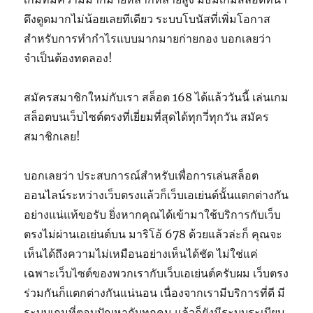
ดึงดูดมากไม่น้อยเลยทีเดียว ระบบโบนัสที่เพิ่มโอกาส
สำหรับการทำกำไรแบบมากมายก่ายกอง บอกเลยว่า
จำเป็นต้องทดลอง!
สมัครสมาชิกใหม่กับเรา สล็อต 168 ได้แล้ววันนี้ เล่นเกม
สล็อตบนเว็บไซต์ตรงที่เยี่ยมที่สุดได้ทุกวี่ทุกวัน สมัคร
สมาชิกเลย!
บอกเลยว่า ประสบการณ์สำหรับเพื่อการเล่นสล็อต
ออนไลน์ระหว่างเว็บตรงแล้วก็เว็บเอเย่นต์นั้นแตกต่างกัน
อย่างแน่แท้ขอรับ ยิ่งหากคุณได้เข้ามาใช้บริการกับเว็บ
ตรงไม่ผ่านเอเย่นต์บน มาริโอ้ 678 ด้วยแล้วล่ะก็ คุณจะ
เห็นได้ถึงความไม่เหมือนอย่างเห็นได้ชัด ไม่ใช่แค่
เฉพาะเว็บไซต์ของพวกเรากับเว็บเอเย่นต์ครับผม เว็บตรง
ร่วมกันก็แตกต่างกันแน่นอน เนื่องจากเรามีบริการที่ดี มี
ระบบเกมที่ตอบปัญหากับทุกคน แล้วก็ยังมีระบบระเบียบ