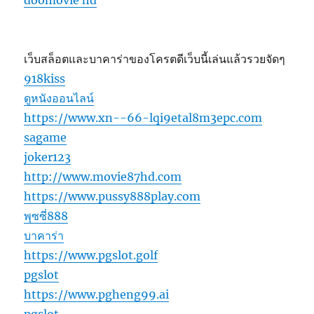
doomovie hd
เว็บสล็อตและบาคาร่าของโครตดีเว็บนี้เล่นแล้วรวยจัดๆ
918kiss
ดูหนังออนไลน์
https://www.xn--66-lqi9etal8m3epc.com
sagame
joker123
http://www.movie87hd.com
https://www.pussy888play.com
พุซซี่888
บาคาร่า
https://www.pgslot.golf
pgslot
https://www.pgheng99.ai