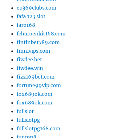
eu369clubs.com
fafa 123 slot
faro168
fcharoenkit168.com
finfinbet789.com
finnivips.com
fiwdee.bet
fiwdee.win
fizz169bet.com
fortune99vip.com
fox689ok.com
fox689ok.com
fullslot
fullslotpg
fullslotpg168.com
funny18