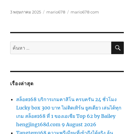
เขียน
หมวด
ป้าย
3 พฤษภาคม 2025
mario678
mario678 com
เมื่อ
หมู่
กำกับ
ค้นห
ค้นหา:
เรื่องล่าสุด
สล็อต168 บริการเกมคาสิโน ครบครัน 24 ชั่วโมง
Lucky box 300 บาท ไม่ติดเทิร์น ยูสเดียว เล่นได้ทุก
เกม สล็อต168 ที่ 1 ของเอเชีย Top 62 by Bailey
hengjing168d.com 9 August 2026
Tangtem168 ความพรีเมียมที่เข้าถึงได้จริง ลุ้น