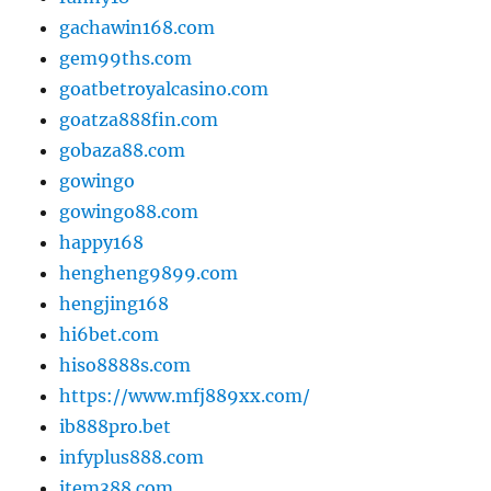
gachawin168.com
gem99ths.com
goatbetroyalcasino.com
goatza888fin.com
gobaza88.com
gowingo
gowingo88.com
happy168
hengheng9899.com
hengjing168
hi6bet.com
hiso8888s.com
https://www.mfj889xx.com/
ib888pro.bet
infyplus888.com
item388.com