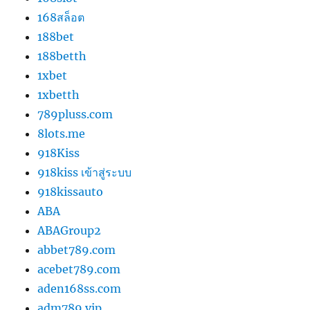
168สล็อต
188bet
188betth
1xbet
1xbetth
789pluss.com
8lots.me
918Kiss
918kiss เข้าสู่ระบบ
918kissauto
ABA
ABAGroup2
abbet789.com
acebet789.com
aden168ss.com
adm789.vip