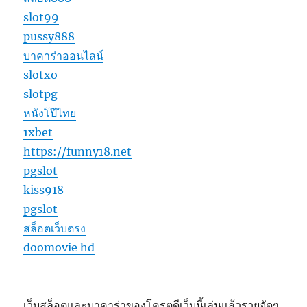
slot99
pussy888
บาคาร่าออนไลน์
slotxo
slotpg
หนังโป๊ไทย
1xbet
https://funny18.net
pgslot
kiss918
pgslot
สล็อตเว็บตรง
doomovie hd
เว็บสล็อตและบาคาร่าของโครตดีเว็บนี้เล่นแล้วรวยจัดๆ