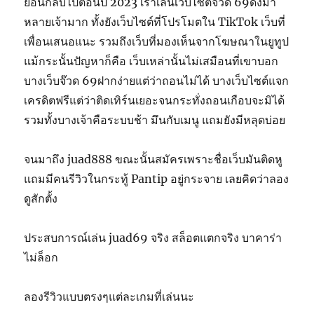
ย้อนกลับไปตอนปี 2023 เราเล่นเว็บไซต์จ๊วด 69ดังมา
หลายเจ้ามาก ทั้งยังเว็บไซต์ที่โปรโมตใน TikTok เว็บที่
เพื่อนเสนอแนะ รวมถึงเว็บที่มองเห็นจากโฆษณาในยูทูป
แม้กระนั้นปัญหาก็คือ เว็บเหล่านั้นไม่เสมือนที่เขาบอก
บางเว็บจ๊วด 69ฝากง่ายแต่ว่าถอนไม่ได้ บางเว็บไซต์แจก
เครดิตฟรีแต่ว่าติดเทิร์นเยอะจนกระทั่งถอนเกือบจะมิได้
รวมทั้งบางเจ้าคือระบบช้า มึนกับเมนู แถมยังมีหลุดบ่อย
จนมาถึง juad888 ขณะนั้นสมัครเพราะชื่อเว็บมันติดหู
แถมมีคนรีวิวในกระทู้ Pantip อยู่กระจาย เลยคิดว่าลอง
ดูสักตั้ง
ประสบการณ์เล่น juad69 จริง สล็อตแตกจริง บาคาร่า
ไม่ล็อก
ลองรีวิวแบบตรงๆแต่ละเกมที่เล่นนะ