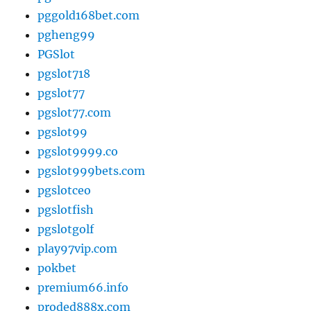
pggold168bet.com
pgheng99
PGSlot
pgslot718
pgslot77
pgslot77.com
pgslot99
pgslot9999.co
pgslot999bets.com
pgslotceo
pgslotfish
pgslotgolf
play97vip.com
pokbet
premium66.info
proded888x.com