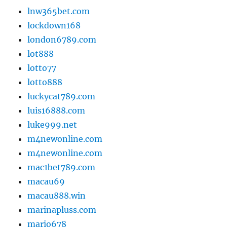
lnw365bet.com
lockdown168
london6789.com
lot888
lotto77
lotto888
luckycat789.com
luis16888.com
luke999.net
m4newonline.com
m4newonline.com
mac1bet789.com
macau69
macau888.win
marinapluss.com
mario678