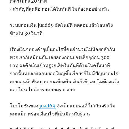
เวลาไม่ถึง 20 นาที
• สำคัญที่สุดคือ ถอนได้ในทันที ไม่ต้องคอยข้ามวัน
ระบบถอนเงิน juad69 อัตโนมัติ ทดสอบแล้วโอนจริง
ข้างใน 30 วินาที
เรื่องเงินๆทองคำๆเป็นอะไรที่คนจำนวนไม่น้อยกลัวกัน
พวกเราก็เหมือนกัน เลยลองถอนยอดเล็กๆก่อน 300
บาท ผลคือเงินเข้าทรูวอเล็ทในทันทีด้านในครึ่งนาที
จากนั้นทดลองถอนยอดใหญ่ขึ้นเรื่อยๆก็ไม่มีปัญหาอะไร
เคยถอนห้าพันบาทตอนเที่ยงคืน เงินก็เข้าเลย ไม่ต้องแจ้ง
แอดไม่น ไม่ต้องรอคอยตรวจสอบ
โปรโมชันของ
juad69
จัดเต็มแบบพอดี ไม่เกินจริง ไม่
หมกเม็ด พร้อมเงื่อนไขที่เป็นมิตรกับผู้เล่น