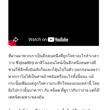
ที่ผ่านมาพวกเราเป็นอีกคนหนึ่งที่ถูกใจหาอะไรทำเวลา
ว่าง ซึ่งjuad69 คาสิโนออนไลน์เป็นอีกหนึ่งหนทางที่
ช่วยให้อีกทั้งบันเทิงใจและก็ลุ้นไปในตัว บอกก่อนเลยว่า
พวกเราไม่ได้เป็นสายบ้าพนันหรืออะไรทั้งนั้นนะ แม้
กระนั้นเพียงแค่ถูกใจความระทึกใจของเกมเหล่านี้ โดย
ยิ่งไปกว่านั้นบาคาร่า กับ สล็อต ที่ดูราวกับว่าง่าย แต่ก็มี
เทคนิคเฉพาะของมัน