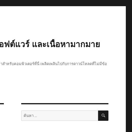
ต์แวร์ และเนื้อหามากมาย
หรับคอมพิวเตอร์ที่นี่ เพลิดเพลินไปกับการดาวน์โหลดที่ไม่มีข้อ
ค้นหา
ค้นหา: