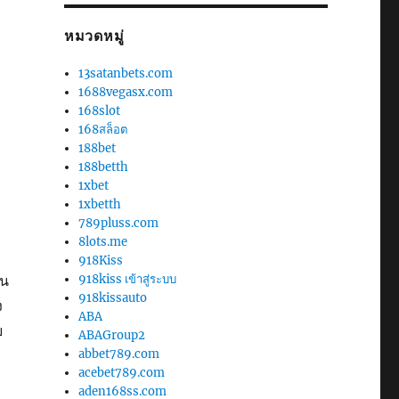
หมวดหมู่
13satanbets.com
1688vegasx.com
168slot
168สล็อต
188bet
188betth
1xbet
1xbetth
789pluss.com
8lots.me
918Kiss
อน
918kiss เข้าสู่ระบบ
918kissauto
ง
ABA
ย
ABAGroup2
abbet789.com
acebet789.com
aden168ss.com