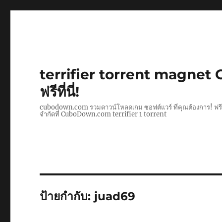
terrifier torrent magnet
ฟรีที่นี่!
cubodown.com รวมดาวน์โหลดเกม ซอฟต์แวร์ ที่คุณต้องการ! ฟรี ดา
จำกัดที่ CuboDown.com terrifier 1 torrent
ป้ายกำกับ:
juad69