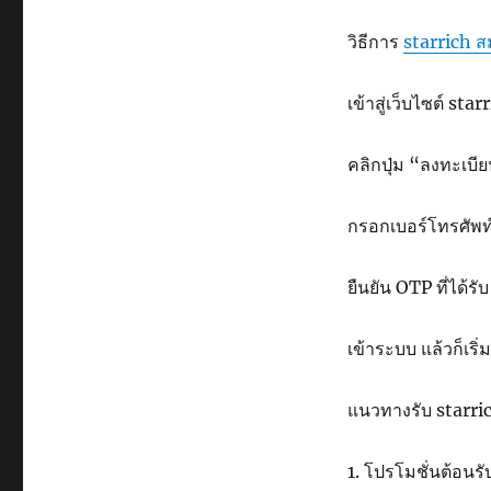
วิธีการ
starrich ส
เข้าสู่เว็บไซต์ star
คลิกปุ่ม “ลงทะเบ
กรอกเบอร์โทรศัพท์
ยืนยัน OTP ที่ได้รับ
เข้าระบบ แล้วก็เริ่
แนวทางรับ starrich 
1. โปรโมชั่นต้อนร