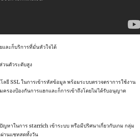
ะก็บริการที่มั่นหัวใจได้
ส่วนตัวระดับสูง
นโลยี SSL ในการเข้ารหัสข้อมูล พร้อมระบบตรวจตราการใช้งาน
้มครองป้องกันการแฮกและก็การเข้าถึงโดยไม่ได้รับอนุญาต
ัญหาในการ starrich เข้าระบบ หรือมีปริศนาเกี่ยวกับเกม กลุ่ม
ผ่านแชทสดทั้งวัน