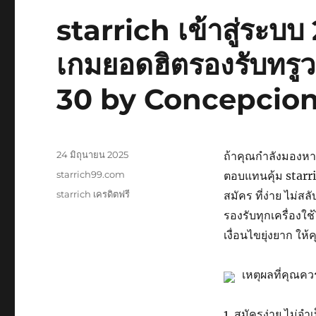
starrich เข้าสู่ระบบ
เกมยอดฮิตรองรับทรู
30 by Concepcio
เขียน
24 มิถุนายน 2025
ถ้าคุณกำลังมองหาเ
เมื่อ
หมวด
starrich99.com
ตอบแทนคุ้ม starri
หมู่
ป้าย
starrich เครดิตฟรี
สมัคร ที่ง่าย ไม่ส
กำกับ
รองรับทุกเครื่องใช
เงื่อนไขยุ่งยาก ให้
เหตุผลที่คุณคว
1. สมัครง่าย ไม่จำ