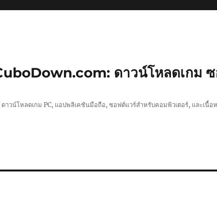
 CuboDown.com: ดาวน์โหลดเกม ซอฟ
วน์โหลดเกม PC, แอปพลิเคชันมือถือ, ซอฟต์แวร์สำหรับคอมพิวเตอร์, และเนื้อหาสำ