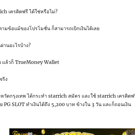
h เครดิตฟรี ได้ใช่หรือไม่?
ทำตามข้อแม้ของโปรโมชั่น ก็สามารถเบิกเงินได้เลย
ผ่านอะไรบ้าง?
ย แล้วก็ TrueMoney Wallet
จริง
หวัดกรุงเทพ ได้กระทำ starrich สมัคร และใช้ starrich เครดิตฟร
ย PG SLOT ทำเงินได้ถึง 5,200 บาท ข้างใน 3 วัน และก็ถอนเงิน