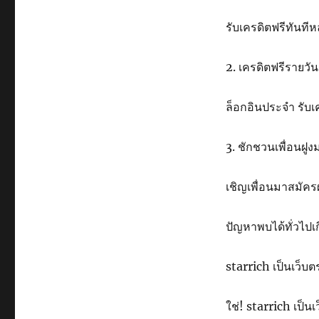
รับเครดิตฟรีทันที
2. เครดิตฟรีรายวัน
ล็อกอินประจำ รับเค
3. ชักชวนเพื่อนฝูงม
เชิญเพื่อนมาสมัครผ
ปัญหาพบได้ทั่วไปเก
starrich เป็นเว็บต
ใช่! starrich เป็นเ