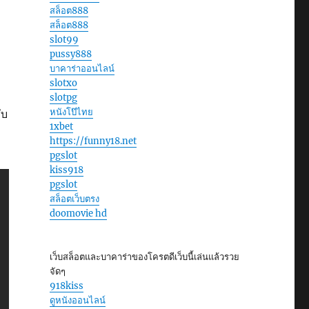
สล็อต888
สล็อต888
slot99
pussy888
บาคาร่าออนไลน์
slotxo
slotpg
หนังโป๊ไทย
ับ
1xbet
https://funny18.net
pgslot
kiss918
pgslot
สล็อตเว็บตรง
doomovie hd
เว็บสล็อตและบาคาร่าของโครตดีเว็บนี้เล่นแล้วรวย
จัดๆ
918kiss
ดูหนังออนไลน์