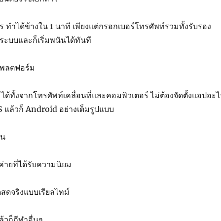
ร ทำได้ข้างใน 1 นาที เพียงแต่กรอกเบอร์โทรศัพท์รวมทั้งรับรอง
ะบบและก็เริ่มพนันได้ทันที
กแพลตฟอร์ม
ได้ทั้งจากโทรศัพท์เคลื่อนที่และคอมพิวเตอร์ ไม่ต้องจัดตั้งแอปอะไ
S แล้วก็ Android อย่างเต็มรูปแบบ
ัน
ายที่ได้รับความนิยม
สดจริงแบบเรียลไทม์
วก็กีฬาอื่นๆ