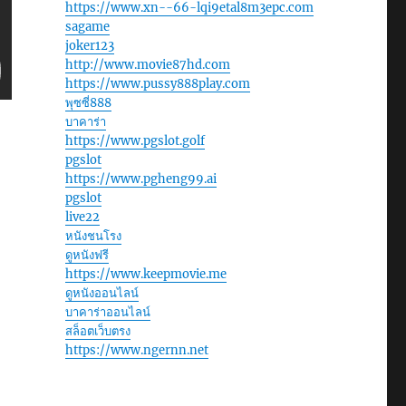
https://www.xn--66-lqi9etal8m3epc.com
sagame
joker123
http://www.movie87hd.com
https://www.pussy888play.com
พุซซี่888
บาคาร่า
https://www.pgslot.golf
pgslot
https://www.pgheng99.ai
pgslot
live22
หนังชนโรง
ดูหนังฟรี
https://www.keepmovie.me
ดูหนังออนไลน์
บาคาร่าออนไลน์
สล็อตเว็บตรง
https://www.ngernn.net