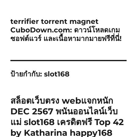
terrifier torrent magnet
CuboDown.com: ดาวน์โหลดเกม
ซอฟต์แวร์ และเนื้อหามากมายฟรีที่นี่!
ป้ายกำกับ:
slot168
สล็อตเว็บตรง webแจกหนัก
DEC 2567 พนันออนไลน์เว็บ
แม่ slot168 เครดิตฟรี Top 42
by Katharina happy168