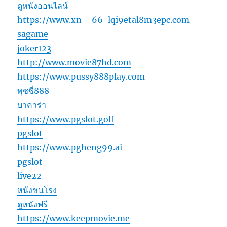
ดูหนังออนไลน์
https://www.xn--66-lqi9etal8m3epc.com
sagame
joker123
http://www.movie87hd.com
https://www.pussy888play.com
พุซซี่888
บาคาร่า
https://www.pgslot.golf
pgslot
https://www.pgheng99.ai
pgslot
live22
หนังชนโรง
ดูหนังฟรี
https://www.keepmovie.me