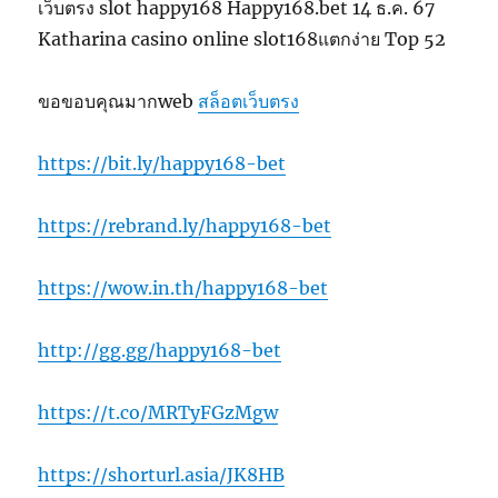
เว็บตรง slot happy168 Happy168.bet 14 ธ.ค. 67
Katharina casino online slot168แตกง่าย Top 52
ขอขอบคุณมากweb
สล็อตเว็บตรง
https://bit.ly/happy168-bet
https://rebrand.ly/happy168-bet
https://wow.in.th/happy168-bet
http://gg.gg/happy168-bet
https://t.co/MRTyFGzMgw
https://shorturl.asia/JK8HB