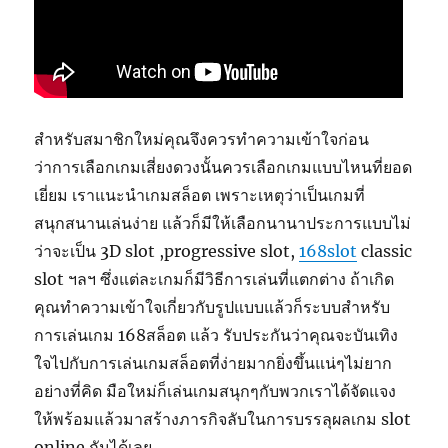
สำหรับสมาชิกใหม่คุณจึงควรทำความเข้าใจก่อน
ว่าการเลือกเกมเสี่ยงดวงนั้นควรเลือกเกมแบบไหนที่ยอด
เยี่ยม เราแนะนำเกมสล็อต เพราะเหตุว่าเป็นเกมที่
สนุกสนานเล่นง่าย แล้วก็มีให้เลือกนานาประการแบบไม่
ว่าจะเป็น 3D slot ,progressive slot,
168slot
classic
slot ฯลฯ ซึ่งแต่ละเกมก็มีวิธีการเล่นที่แตกต่าง ถ้าเกิด
คุณทำความเข้าใจเกี่ยวกับรูปแบบแล้วก็ระบบสำหรับ
การเล่นเกม 168สล็อต แล้ว รับประกันว่าคุณจะบันเทิง
ใจไปกับการเล่นเกมสล็อตที่ง่ายมากยิ่งขึ้นแน่ๆไม่ยาก
อย่างที่คิด มือใหม่ก็เล่นเกมสนุกๆกับพวกเราได้จัดแจง
ให้พร้อมแล้วมาสร้างภารกิจลับในการบรรลุผลเกม slot
online กันได้เลย