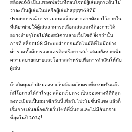
สล็อต168 เป็นแพลตฟอร์มที่ตอบโจทย์ผู้เล่นทุกระดับ ไม่
ว่าจะเป็นผู้เล่นใหม่หรือผู้เล่นhappy168ที่มี
ประสบการณ์ การรวมเกมสล็อตจากค่ายดังมาไว้ภายใน
ที่เดียวช่วยให้ผู้เล่นสามารถเลือกเล่นเกมที่ต้องการได้
อย่างง่ายๆโดยไม่ต้องสมัครหลายเว็บไซต์ ยิ่งกว่านั้น
การที่ สล็อต168 มีระบบฝากถอนอัตโนมัติที่ไม่มีอย่าง
ต่ำ รวมทั้งมีการแจกเครดิตฟรีอย่างสม่ำเสมอยังช่วยเพิ่ม
ความสบายสบายและโอกาสสำหรับเพื่อการทำเงินให้กับ
ผู้เล่น
ถ้าเกิดคุณกำลังมองหาเว็บสล็อตเว็บตรงที่ครบครันแล้ว
ก็มีโอกาสได้กำไรสูง สล็อตเว็บตรง เป็นช่องทางที่ดีที่สุด
ลงทะเบียนเป็นสมาชิกวันนี้เพื่อรับโปรโมชั่นพิเศษ แล้วก็
เริ่มการเล่นสล็อตกับเว็บไซต์ที่มั่นคงและไม่มีอันตราย
ที่สุดในปี 2024!