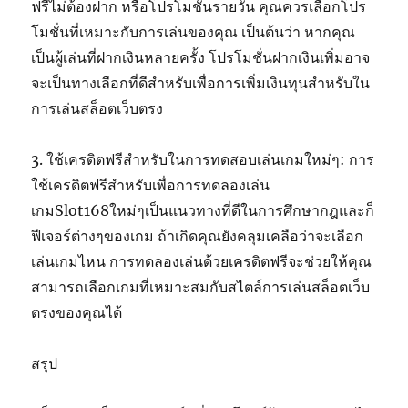
ฟรีไม่ต้องฝาก หรือโปรโมชั่นรายวัน คุณควรเลือกโปร
โมชั่นที่เหมาะกับการเล่นของคุณ เป็นต้นว่า หากคุณ
เป็นผู้เล่นที่ฝากเงินหลายครั้ง โปรโมชั่นฝากเงินเพิ่มอาจ
จะเป็นทางเลือกที่ดีสำหรับเพื่อการเพิ่มเงินทุนสำหรับใน
การเล่นสล็อตเว็บตรง
3. ใช้เครดิตฟรีสำหรับในการทดสอบเล่นเกมใหม่ๆ: การ
ใช้เครดิตฟรีสำหรับเพื่อการทดลองเล่น
เกมSlot168ใหม่ๆเป็นแนวทางที่ดีในการศึกษากฎและก็
ฟีเจอร์ต่างๆของเกม ถ้าเกิดคุณยังคลุมเคลือว่าจะเลือก
เล่นเกมไหน การทดลองเล่นด้วยเครดิตฟรีจะช่วยให้คุณ
สามารถเลือกเกมที่เหมาะสมกับสไตล์การเล่นสล็อตเว็บ
ตรงของคุณได้
สรุป