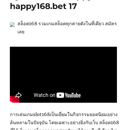
happy168.bet 17
สล็อต168 รวมเกมสล็อตทุกค่ายดังในที่เดียว สมัคร
เลย
การเล่นเกมslot168เป็นเยี่ยมในกิจกรรมยอดนิยมอย่าง
ล้นหลามในปัจจุบัน โดยเฉพาะอย่างยิ่งกับเว็บ สล็อต168