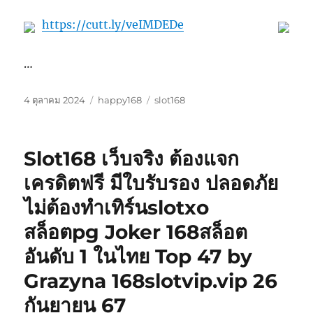
https://cutt.ly/veIMDEDe
…
เขียน
หมวด
ป้าย
4 ตุลาคม 2024
happy168
slot168
เมื่อ
หมู่
กำกับ
Slot168 เว็บจริง ต้องแจก
เครดิตฟรี มีใบรับรอง ปลอดภัย
ไม่ต้องทำเทิร์นslotxo
สล็อตpg Joker 168สล็อต
อันดับ 1 ในไทย Top 47 by
Grazyna 168slotvip.vip 26
กันยายน 67