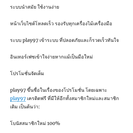
ระบบนำสมัย ใช้งานง่าย
หน้าเว็บไซต์โหลดเร็ว รองรับทุกเครื่องไม้เครื่องมือ
ระบบ play97 เข้าระบบ ที่ปลอดภัยและก็รวดเร็วทันใจ
อินเทอร์เฟซเข้าใจง่ายหากแม้เป็นมือใหม่
โปรโมชั่นจัดเต็ม
play97 ขึ้นชื่อในเรื่องของโปรโมชั่น โดยเฉพาะ
play97
เครดิตฟรี ที่มีให้อีกทั้งสมาชิกใหม่และสมาชิก
เดิม เป็นต้นว่า:
โบนัสสมาชิกใหม่ 100%