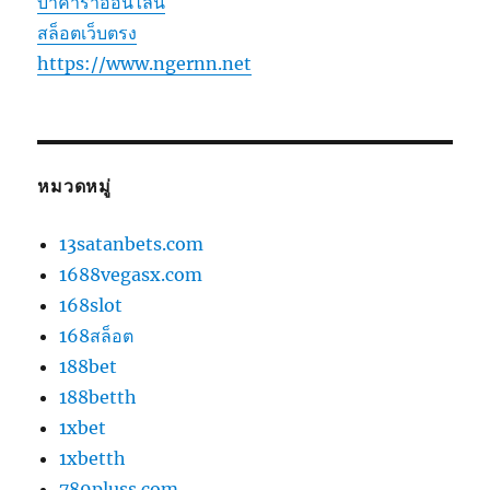
บาคาร่าออนไลน์
สล็อตเว็บตรง
https://www.ngernn.net
หมวดหมู่
13satanbets.com
1688vegasx.com
168slot
168สล็อต
188bet
188betth
1xbet
1xbetth
789pluss.com