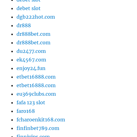
debet slot
dgb222hot.com
dr888
dr888bet.com
dr888bet.com
du2477.com
ek4567.com
enjoy24.fun
etbet16888.com
etbet16888.com
eu369clubs.com
fafa 123 slot
faro168
fcharoenkit168.com
finfinbet789.com
finnivips.com