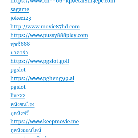
https://www.xn--66-lqi9etal8m3epc.com
sagame
joker123
http://www.movie87hd.com
https://www.pussy888play.com
พุซซี่888
บาคาร่า
https://www.pgslot.golf
pgslot
https://www.pgheng99.ai
pgslot
live22
หนังชนโรง
ดูหนังฟรี
https://www.keepmovie.me
ดูหนังออนไลน์