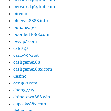
betworld369hot.com
bitcoin
bluewin8888.info
bonanza99
boonlert1688.com
bwvip4.com
cafe444
carlo999.net
cashgame168
cashgame168x.com
Casino
cc11388.com
chang7777
chinatown888.win
cupcake88x.com
debet slot