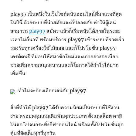
play97 เป็นหนึ่งในเว็บไซต์พนันออนไลน์ที่มาแรงที่สุด
ในปีนี้ ด้วยระบบที่นำสมัยและก็ปลอดภัย ทำให้ผู้เล่น
สามารถ
play97
สมัคร แล้วก็เริ่มพนันได้ภายในระยะ
เวลาไม่กี่นาที พร้อมบริการ play97 เข้าระบบ ที่รวดเร็ว
รองรับทุกเครื่องใช้ไม้สอย และก็โปรโมชั่น play97
เครดิตฟรี ที่มอบให้สมาชิกใหม่และเก่าอย่างต่อเนื่อง
ช่วยเพิ่มความสนุกสนานและก็โอกาสได้กำไรได้มาก
เพิ่มขึ้น
ทำไมจะต้องเลือกเล่นกับ play97
สิ่งที่ทำให้ play97 ได้รับความนิยมเป็นระบบที่ใช้งาน
ง่าย ครอบคลุมเกมเดิมพันทุกประเภท ตั้งแต่สล็อต คาสิ
โนสด ไปจนกระทั่งกีฬาออนไลน์ พร้อมทั้งโปรโมชั่นสุด
คุ้มที่จัดเต็มทุกวี่ทุกวัน