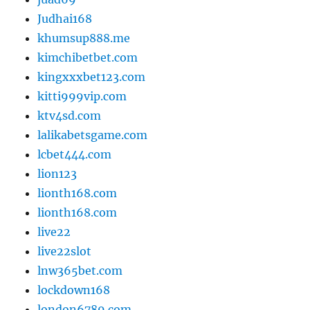
Judhai168
khumsup888.me
kimchibetbet.com
kingxxxbet123.com
kitti999vip.com
ktv4sd.com
lalikabetsgame.com
lcbet444.com
lion123
lionth168.com
lionth168.com
live22
live22slot
lnw365bet.com
lockdown168
london6789.com