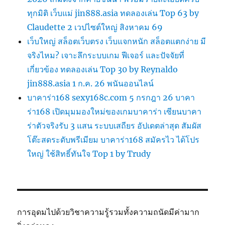
ทุกมิติ เว็บแม่ jin888.asia ทดลองเล่น Top 63 by
Claudette 2 เวปไซต์ใหญ่ สิงหาคม 69
เว็บใหญ่ สล็อตเว็บตรง เว็บแจกหนัก สล็อตแตกง่าย มี
จริงไหม? เจาะลึกระบบเกม ฟีเจอร์ และปัจจัยที่
เกี่ยวข้อง ทดลองเล่น Top 30 by Reynaldo
jin888.asia 1 ก.ค. 26 พนันออนไลน์
บาคาร่า168 sexy168c.com 5 กรกฎา 26 บาคา
ร่า168 เปิดมุมมองใหม่ของเกมบาคาร่า เซียนบาคา
ร่าตัวจริงรับ 3 แสน ระบบเสถียร อัปเดตล่าสุด สัมผัส
โต๊ะสดระดับพรีเมียม บาคาร่า168 สมัครไว ได้โปร
ใหญ่ ใช้สิทธิ์ทันใจ Top 1 by Trudy
การอุดมไปด้วยวิชาความรู้รวมทั้งความถนัดมีค่ามาก