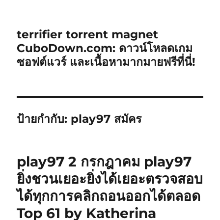
terrifier torrent magnet
CuboDown.com: ดาวน์โหลดเกม
ซอฟต์แวร์ และเนื้อหามากมายฟรีที่นี่!
ป้ายกำกับ:
play97 สมัคร
play97 2 กรกฎาคม play97
ยิ่งชวนเยอะยิ่งได้เยอะตรวจสอบ
ได้ทุกการคลิกถอนออกได้ตลอด
Top 61 by Katherina