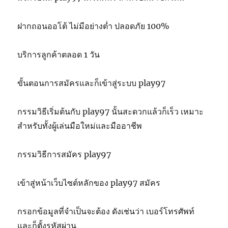
ฝากถอนออโต้ ไม่มีอย่างต่ำ ปลอดภัย 100%
บริการลูกค้าตลอด 1 วัน
ขั้นตอนการสมัครและก็เข้าสู่ระบบ play97
กรรมวิธีเริ่มต้นกับ play97 นั้นสะดวกแล้วก็เร็ว เหมาะ
สำหรับทั้งผู้เล่นมือใหม่และมืออาชีพ
กรรมวิธีการสมัคร play97
เข้าสู่หน้าเว็บไซต์หลักของ play97 สมัคร
กรอกข้อมูลที่จำเป็นจะต้อง ดังเช่นว่า เบอร์โทรศัพท์
และก็ตั้งรหัสผ่าน