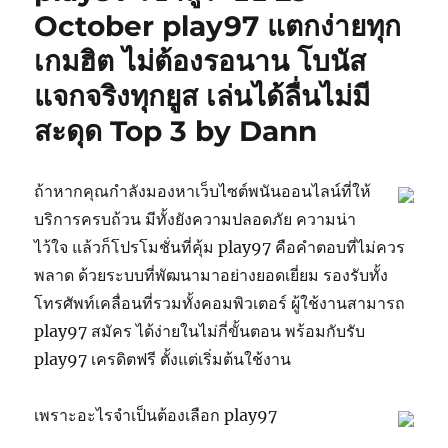
October play97 แตกง่ายทุก
เกมฮิต ไม่ต้องรอนาน โบนัส
แจกจริงทุกยูส เล่นได้ลื่นไม่มี
สะดุด Top 3 by Dann
ถ้าหากคุณกำลังมองหาเว็บไซต์พนันออนไลน์ที่ให้
บริการครบถ้วน มีทั้งยังความปลอดภัย ความน่า
ไว้ใจ แล้วก็โปรโมชั่นที่คุ้ม play97 คือคำตอบที่ไม่ควร
พลาด ด้วยระบบที่พัฒนามาอย่างยอดเยี่ยม รองรับทั้ง
โทรศัพท์เคลื่อนที่รวมทั้งคอมพิวเตอร์ ผู้ใช้งานสามารถ
play97 สมัคร ได้ง่ายในไม่กี่ขั้นตอน พร้อมกับรับ
play97 เครดิตฟรี ตั้งแต่เริ่มต้นใช้งาน
เพราะอะไรจำเป็นต้องเลือก play97