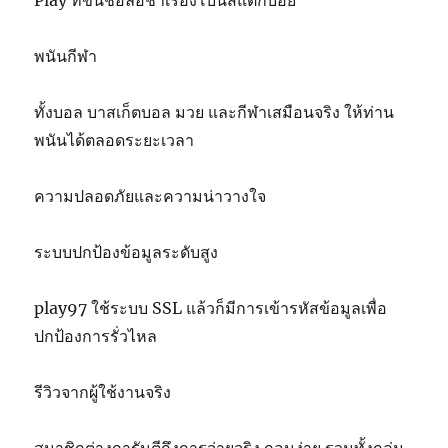
Play ที่ขึ้นชื่อลือชาเรื่องโบนัสแตกบ่อย
พนันกีฬา
ทั้งบอล บาสเก็ตบอล มวย และกีฬาเสมือนจริง ให้ท่าน
พนันได้ตลอดระยะเวลา
ความปลอดภัยและความน่าวางใจ
ระบบปกป้องข้อมูลระดับสูง
play97 ใช้ระบบ SSL แล้วก็มีการเข้ารหัสข้อมูลเพื่อ
ปกป้องการรั่วไหล
รีวิวจากผู้ใช้งานจริง