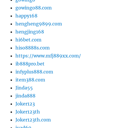
gowingo88.com
happy168
hengheng9899.com
hengjing168
hi6bet.com
hiso8888s.com
https://www.mfj889xx.com/
ib888pro.bet
infyplus888.com
item388.com
Jinda55
jinda888
Joker123
Joker123th
Joker123th.com
juad69