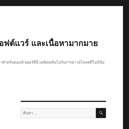
ต์แวร์ และเนื้อหามากมาย
หรับคอมพิวเตอร์ที่นี่ เพลิดเพลินไปกับการดาวน์โหลดที่ไม่มีข้อ
ค้นหา
ค้นหา: