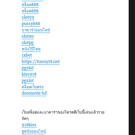
สล็อต888
สล็อต888
slot99
pussy888
บาคาร่าออนไลน์
slotxo
slotpg
หนังโป๊ไทย
1xbet
https://funny18.net
pgslot
kiss918
pgslot
สล็อตเว็บตรง
doomovie hd
เว็บสล็อตและบาคาร่าของโครตดีเว็บนี้เล่นแล้วรวย
จัดๆ
918kiss
ดูหนังออนไลน์