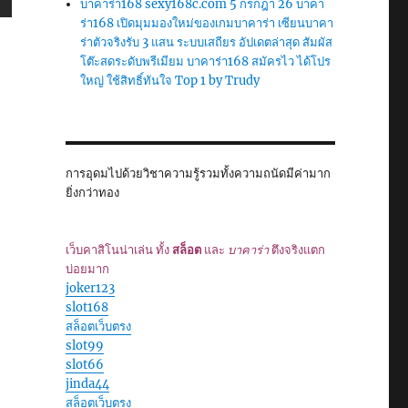
บาคาร่า168 sexy168c.com 5 กรกฎา 26 บาคา
ร่า168 เปิดมุมมองใหม่ของเกมบาคาร่า เซียนบาคา
ร่าตัวจริงรับ 3 แสน ระบบเสถียร อัปเดตล่าสุด สัมผัส
โต๊ะสดระดับพรีเมียม บาคาร่า168 สมัครไว ได้โปร
ใหญ่ ใช้สิทธิ์ทันใจ Top 1 by Trudy
การอุดมไปด้วยวิชาความรู้รวมทั้งความถนัดมีค่ามาก
ยิ่งกว่าทอง
เว็บคาสิโนน่าเล่น ทั้ง
สล็อต
และ
บาคาร่า
ตึงจริงแตก
บ่อยมาก
joker123
slot168
สล็อตเว็บตรง
slot99
slot66
jinda44
สล็อตเว็บตรง