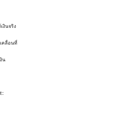
เงินจริง
ลื่อนที่
งิน
t: