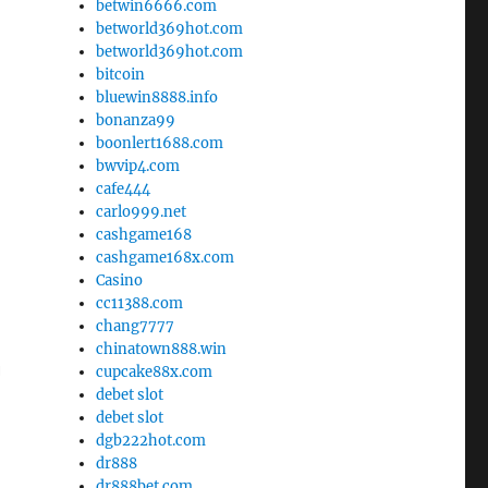
betwin6666.com
betworld369hot.com
betworld369hot.com
bitcoin
bluewin8888.info
bonanza99
boonlert1688.com
bwvip4.com
cafe444
carlo999.net
cashgame168
cashgame168x.com
Casino
cc11388.com
chang7777
chinatown888.win
ย
cupcake88x.com
debet slot
debet slot
dgb222hot.com
dr888
dr888bet.com