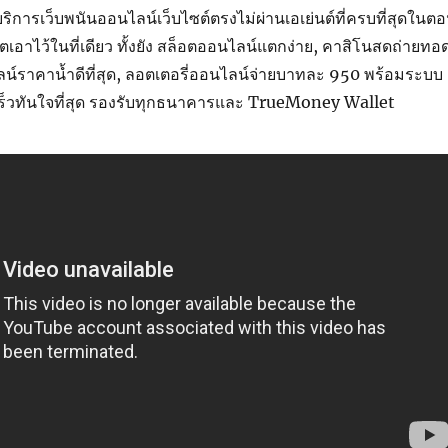
บริการเว็บพนันออนไลน์เว็บไซต์ตรงไม่ผ่านเอเย่นต์ที่ครบที่สุดในต
ตเอาไว้ในที่เดียว ทั้งยัง สล็อตออนไลน์แตกง่าย, คาสิโนสดถ่ายทอ
์ราคาน้ำดีที่สุด, ลอตเตอรี่ออนไลน์จ่ายบาทละ 950 พร้อมระบบ
เร็วทันใจที่สุด รองรับทุกธนาคารและ TrueMoney Wallet