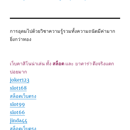
การอุดมไปด้วยวิชาความรู้รวมทั้งความถนัดมีค่ามาก
ยิ่งกว่าทอง
เว็บคาสิโนน่าเล่น ทั้ง
สล็อต
และ
บาคาร่า
ตึงจริงแตก
บ่อยมาก
joker123
slot168
สล็อตเว็บตรง
slot99
slot66
jinda44
สล็อตเว็บตรง