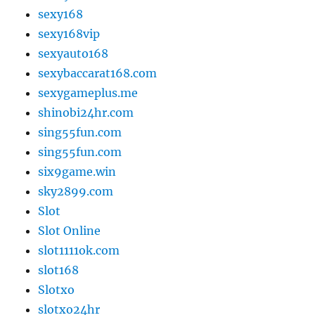
sexy168
sexy168vip
sexyauto168
sexybaccarat168.com
sexygameplus.me
shinobi24hr.com
sing55fun.com
sing55fun.com
six9game.win
sky2899.com
Slot
Slot Online
slot1111ok.com
slot168
Slotxo
slotxo24hr