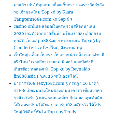
มาแล้ว เล่นได้ทุกเกม สล็อตเว็บตรง ของรางวัลกำลัง
รอ เจ้าของใหม่ Top 36 by Kiara
Tangtem168e.com 30 Sep 69
casino online สล็อตเว็บตรง รวมสล็อตน่าเล่น
2026 เกมดังจากค่ายชั้นนำ พร้อมรายละเอียดครบ
ทุกมิติ เว็บแม่ jin888.asia ทดลองเล่น Top 63 by
Claudette 2 เวปไซต์ใหญ่ สิงหาคม 69
เว็บใหญ่ สล็อตเว็บตรง เว็บแจกหนัก สล็อตแตกง่าย มี
จริงไหม? เจาะลึกระบบเกม ฟีเจอร์ และปัจจัยที่
เกี่ยวข้อง ทดลองเล่น Top 30 by Reynaldo
jin888.asia 1 ก.ค. 26 พนันออนไลน์
บาคาร่า168 sexy168c.com 5 กรกฎา 26 บาคา
ร่า168 เปิดมุมมองใหม่ของเกมบาคาร่า เซียนบาคา
ร่าตัวจริงรับ 3 แสน ระบบเสถียร อัปเดตล่าสุด สัมผัส
โต๊ะสดระดับพรีเมียม บาคาร่า168 สมัครไว ได้โปร
ใหญ่ ใช้สิทธิ์ทันใจ Top 1 by Trudy