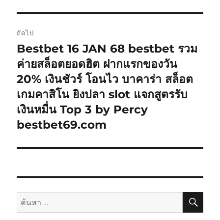
ถัดไป
Bestbet 16 JAN 68 bestbet รวม
เรื่อง
ต่อ
ค่ายสล็อตยอดฮิต ฝากแรกของวัน
ไป:
20% เงินชัวร์ โอนไว บาคาร่า สล็อต
เกมคาสิโน ยิงปลา slot แจกสูตรรับ
เงินหมื่น Top 3 by Percy
bestbet69.com
ค้นห
ค้นหา: