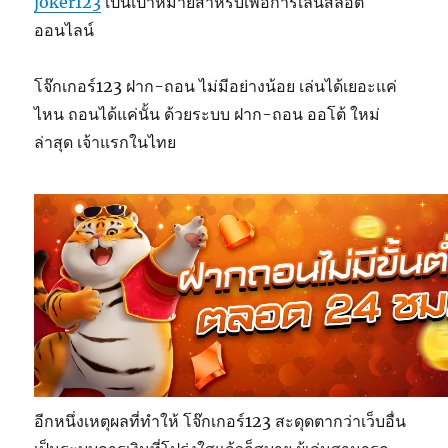
joker123
เป็นเป้าหมายสำหรับเพื่อการเล่นสล็อต
ออนไลน์
โจ๊กเกอร์123 ฝาก-ถอน ไม่มีอย่างน้อย เล่นได้เยอะแค่
ไหน ถอนได้แค่นั้น ด้วยระบบ ฝาก-ถอน ออโต้ ใหม่
ล่าสุด เจ้าแรกในไทย
อีกหนึ่งเหตุผลที่ทำให้ โจ๊กเกอร์123 สะดุดตากว่าเว็บอื่น