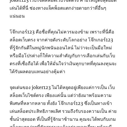
joker123 เว็บไซต์สล็อตเว็บไซต์ตรง ค่ายใหญ่ดังสุดยอด
เล่นได้ที่นี่ ช่องทางแจ็คพ็อตแตกง่ายดายกว่าที่อื่นๆ
แน่นอน
โจ๊กเกอร์123 คือชื่อที่คุณไม่ควรมองข้าม เพราะที่นี่คือ
สล็อตเว็บตรง จากค่ายดังระดับโลกอย่าง โจ๊กเกอร์123
ที่รู้จักกันดีในหมู่นักพนันออนไลน์ ไม่ว่าจะเป็นมือใหม่
หรือมือโปรต่างก็ให้ความสำคัญกับการเลือกเล่นกับเว็บ
ตรงที่เชื่อถือได้ เพื่อให้มั่นใจว่าเงินทุกบาทที่คุณลงทุนจะ
ได้รับผลตอบแทนอย่างคุ้มค่า
จุดเด่นของ joker123 ไม่ได้หยุดอยู่เพียงแค่การเป็น เว็บ
สล็อตเว็บไซต์ตรง เพียงแค่นั้น แต่ว่ายังมาพร้อมความ
พิเศษที่หลากหลาย ทั้งยัง โจ๊กเกอร์123 ซึ่งเป็นทางเข้า
เล่นสล็อตประสิทธิภาพเลิศ รวมถึงรับรองความเป็น ค่าย
ชั้นนำสุดยอด ที่เป็นที่รู้จักมาช้านาน คุณจะได้พบกับเกม