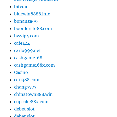
bitcoin
bluewin8888.info
bonanza99
boonlert1688.com
bwvip4.com
cafe444
carlo999.net
cashgame168
cashgame168x.com
Casino
cc11388.com
chang7777
chinatown888.win
cupcake88x.com
debet slot
debet slot