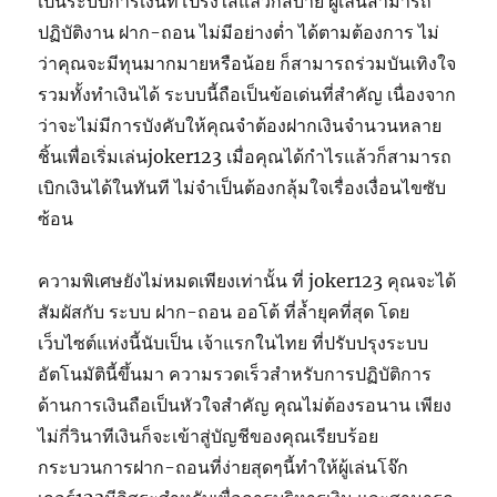
เป็นระบบการเงินที่โปร่งใสแล้วก็สบาย ผู้เล่นสามารถ
ปฏิบัติงาน ฝาก-ถอน ไม่มีอย่างต่ำ ได้ตามต้องการ ไม่
ว่าคุณจะมีทุนมากมายหรือน้อย ก็สามารถร่วมบันเทิงใจ
รวมทั้งทำเงินได้ ระบบนี้ถือเป็นข้อเด่นที่สำคัญ เนื่องจาก
ว่าจะไม่มีการบังคับให้คุณจำต้องฝากเงินจำนวนหลาย
ชิ้นเพื่อเริ่มเล่นjoker123 เมื่อคุณได้กำไรแล้วก็สามารถ
เบิกเงินได้ในทันที ไม่จำเป็นต้องกลุ้มใจเรื่องเงื่อนไขซับ
ซ้อน
ความพิเศษยังไม่หมดเพียงเท่านั้น ที่ joker123 คุณจะได้
สัมผัสกับ ระบบ ฝาก-ถอน ออโต้ ที่ล้ำยุคที่สุด โดย
เว็บไซต์แห่งนี้นับเป็น เจ้าแรกในไทย ที่ปรับปรุงระบบ
อัตโนมัตินี้ขึ้นมา ความรวดเร็วสำหรับการปฏิบัติการ
ด้านการเงินถือเป็นหัวใจสำคัญ คุณไม่ต้องรอนาน เพียง
ไม่กี่วินาทีเงินก็จะเข้าสู่บัญชีของคุณเรียบร้อย
กระบวนการฝาก-ถอนที่ง่ายสุดๆนี้ทำให้ผู้เล่นโจ๊ก