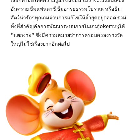
เลือกตามสไตล์ความรู้สึกชื่นชอบ ไม่ว่าจะเป็นธีมเสี่ยง
อันตราย ธีมแฟนตาซี ธีมอารยธรรมโบราณ หรือธีม
สัตว์น่ารักๆทุกเกมผ่านการแก้ไขให้ล้ำยุคอยู่ตลอด รวม
ทั้งที่สำคัญคือการพัฒนาระบบภายในเกมjoker123ให้
“แตกง่าย” ซึ่งมีความหมายว่าการครอบครองรางวัล
ใหญ่ไม่ใช่เรื่องยากอีกต่อไป