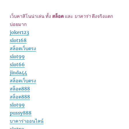
เว็บคาสิโนน่าเล่น ทั้ง
สล็อต
และ
บาคาร่า
ตึงจริงแตก
บ่อยมาก
joker123
slot168
สล็อตเว็บตรง
slot99
slot66
jinda44
สล็อตเว็บตรง
สล็อต888
สล็อต888
slot99
pussy888
บาคาร่าออนไลน์