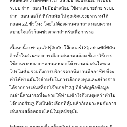
สล็อตแตกง่ายที่คัดสรรมาแล้วอย่างยอดเยี่ยม พร้อมมี
ระบบ ฝาก-ถอน ไม่มีอย่างน้อย ใช้งานสบายด้วย ระบบ
ฝาก-ถอน ออโต้ ที่นำสมัย ให้คุณจัดแจงธุรกรรมได้
ตลอด 24 ชั่วโมง โดยไม่ต้องผ่านคนกลาง มอบความ
สบายใจแล้วก็ลดช่วงเวลาสำหรับเพื่อการรอ
เนื้อหานี้จะพาคุณไปรู้จักกับ โจ๊กเกอร์123 อย่างพิถีพิถัน
อีกทั้งในส่วนของการเลือกเล่นเกมสล็อต ชี้แจงวิธีการ
ใช้งานระบบฝาก-ถอนแบบออโต้ ความน่าสนใจของ
โปรโมชั่น รวมถึงการบริการจากทีมงานมืออาชีพ ที่จะ
ทำให้ท่านมั่นใจสำหรับในการเลือกลงทุนและสร้างราย
ได้จากการเล่นสล็อตโจ๊กเกอร์123 ที่สำคัญคือข้อมูล
เหล่านี้สามารถที่จะช่วยให้ท่านเข้าใจถึงเหตุผลว่าทำไม
โจ๊กเกอร์123 ถึงเป็นตัวเลือกที่คุ้มแล้วก็เหมาะสมกับการ
เล่นเกมสล็อตออนไลน์ในยุคปัจจุบัน