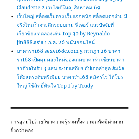
Claudette 2 เวปไซต์ใหญ่ สิงหาคม 69
เว็บใหญ่ สล็อตเว็บตรง เว็บแจกหนัก สล็อตแตกง่าย มี
จริงไหม? เจาะลึกระบบเกม ฟีเจอร์ และปัจจัยที่
เกี่ยวข้อง ทดลองเล่น Top 30 by Reynaldo
jin888.asia 1 ก.ค. 26 พนันออนไลน์
บาคาร่า168 sexy168c.com 5 กรกฎา 26 บาคา
ร่า168 เปิดมุมมองใหม่ของเกมบาคาร่า เซียนบาคา
ร่าตัวจริงรับ 3 แสน ระบบเสถียร อัปเดตล่าสุด สัมผัส
โต๊ะสดระดับพรีเมียม บาคาร่า168 สมัครไว ได้โปร
ใหญ่ ใช้สิทธิ์ทันใจ Top 1 by Trudy
การอุดมไปด้วยวิชาความรู้รวมทั้งความถนัดมีค่ามาก
ยิ่งกว่าทอง