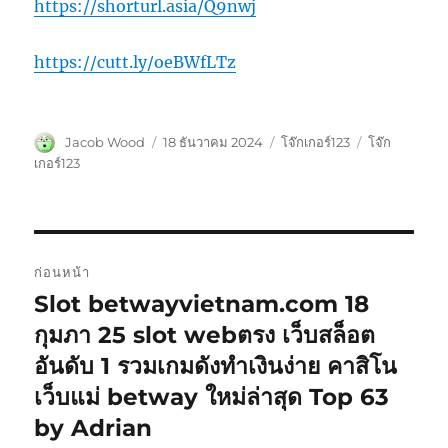
https://shorturl.asia/Q9nwj
https://cutt.ly/oeBWfLTz
ผู้
เขียน
หมวด
ป้าย
Jacob Wood
18 ธันวาคม 2024
โจ๊กเกอร์123
โจ๊ก
เขียน
เมื่อ
หมู่
กำกับ
เกอร์123
แนะแนว
ก่อนหน้า
เรื่อง
Slot betwayvietnam.com 18
เรื่อง
ก่อน
กุมภา 25 slot webตรง เว็บสล็อต
หน้า:
อันดับ 1 รวมเกมดังทำเงินง่าย คาสิโน
เว็บแม่ betway ใหม่ล่าสุด Top 63
by Adrian