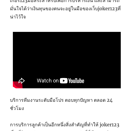
เกอร์123มีอิสระสำหรับเพื่อการบริหารเงิน และสามารถ
มั่นใจได้ว่าเงินทุนของตนจะอยู่ในมือของเว็บjoker123ที่
น่าไว้ใจ
บริการทีมงานระดับมือโปร ตอบทุกปัญหา ตลอด 24
ชั่วโมง
การบริการลูกค้าเป็นอีกหนึ่งสิ่งสำคัญที่ทำให้ joker123