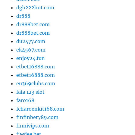
dgb222hot.com
dr888
dr888bet.com
dr888bet.com
du2477.com
ek4567.com
enjoy24.fun
etbet16888.com
etbet16888.com
eu369clubs.com
fafa 123 slot
faro168
fcharoenkit168.com
finfinbet789.com
finnivips.com
fiwdee.bet