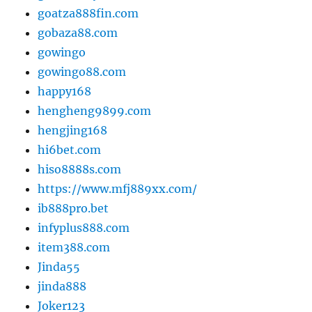
goatza888fin.com
gobaza88.com
gowingo
gowingo88.com
happy168
hengheng9899.com
hengjing168
hi6bet.com
hiso8888s.com
https://www.mfj889xx.com/
ib888pro.bet
infyplus888.com
item388.com
Jinda55
jinda888
Joker123