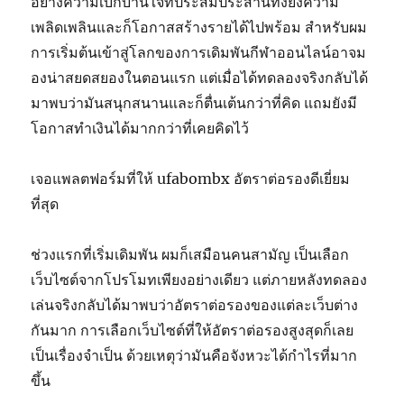
อย่างความเบิกบานใจที่ประสมประสานทั้งยังความ
เพลิดเพลินและก็โอกาสสร้างรายได้ไปพร้อม สำหรับผม
การเริ่มต้นเข้าสู่โลกของการเดิมพันกีฬาออนไลน์อาจม
องน่าสยดสยองในตอนแรก แต่เมื่อได้ทดลองจริงกลับได้
มาพบว่ามันสนุกสนานและก็ตื่นเต้นกว่าที่คิด แถมยังมี
โอกาสทำเงินได้มากกว่าที่เคยคิดไว้
เจอแพลตฟอร์มที่ให้ ufabombx อัตราต่อรองดีเยี่ยม
ที่สุด
ช่วงแรกที่เริ่มเดิมพัน ผมก็เสมือนคนสามัญ เป็นเลือก
เว็บไซต์จากโปรโมทเพียงอย่างเดียว แต่ภายหลังทดลอง
เล่นจริงกลับได้มาพบว่าอัตราต่อรองของแต่ละเว็บต่าง
กันมาก การเลือกเว็บไซต์ที่ให้อัตราต่อรองสูงสุดก็เลย
เป็นเรื่องจำเป็น ด้วยเหตุว่ามันคือจังหวะได้กำไรที่มาก
ขึ้น