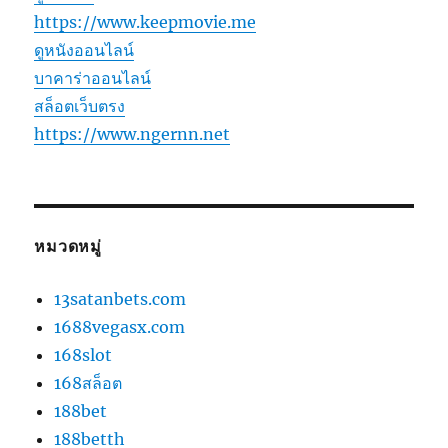
https://www.keepmovie.me
ดูหนังออนไลน์
บาคาร่าออนไลน์
สล็อตเว็บตรง
https://www.ngernn.net
หมวดหมู่
13satanbets.com
1688vegasx.com
168slot
168สล็อต
188bet
188betth