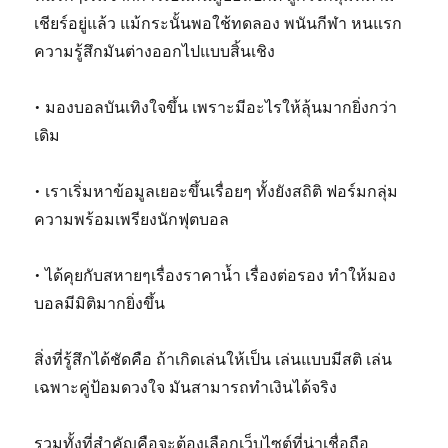
เชียร์อยู่แล้ว แม้กระนั้นพอใช้ทดลอง พนันกีฬา หนแรก
ความรู้สึกมันต่างออกไปแบบสิ้นเชิง
• มองบอลบันเทิงใจขึ้น เพราะมีอะไรให้ลุ้นมากยิ่งกว่า
เดิม
• เราเริ่มหาข้อมูลเยอะขึ้นเรื่อยๆ ทั้งยังสถิติ ฟอร์มกลุ่ม
ความพร้อมเพรียงนักฟุตบอล
• ได้คุยกับสหายๆเรื่องราคาน้ำ เรื่องต่อรอง ทำให้มอง
บอลมีมิติมากยิ่งขึ้น
สิ่งที่รู้สึกได้ชัดคือ ถ้าเกิดเล่นให้เป็น เล่นแบบมีสติ เล่น
เฉพาะคู่ป้อมดวงใจ มันสามารถทำเงินได้จริง
รวมทั้งที่สำคัญคือจะต้องเลือกเว็บไซต์ที่น่าเชื่อถือ