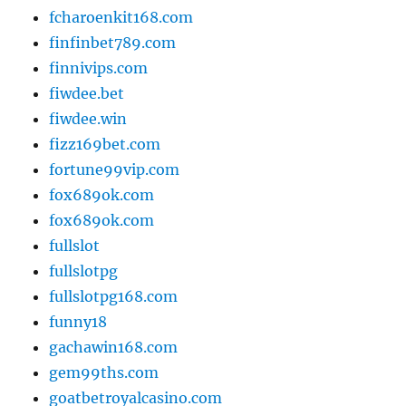
fcharoenkit168.com
finfinbet789.com
finnivips.com
fiwdee.bet
fiwdee.win
fizz169bet.com
fortune99vip.com
fox689ok.com
fox689ok.com
fullslot
fullslotpg
fullslotpg168.com
funny18
gachawin168.com
gem99ths.com
goatbetroyalcasino.com