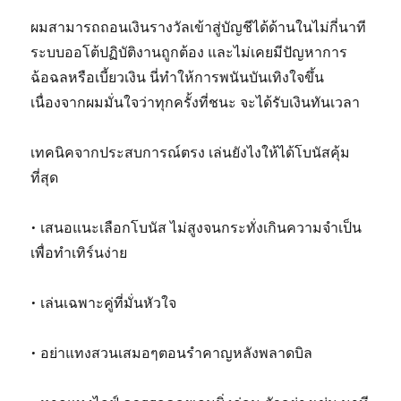
ผมสามารถถอนเงินรางวัลเข้าสู่บัญชีได้ด้านในไม่กี่นาที
ระบบออโต้ปฏิบัติงานถูกต้อง และไม่เคยมีปัญหาการ
ฉ้อฉลหรือเบี้ยวเงิน นี่ทำให้การพนันบันเทิงใจขึ้น
เนื่องจากผมมั่นใจว่าทุกครั้งที่ชนะ จะได้รับเงินทันเวลา
เทคนิคจากประสบการณ์ตรง เล่นยังไงให้ได้โบนัสคุ้ม
ที่สุด
• เสนอแนะเลือกโบนัส ไม่สูงจนกระทั่งเกินความจำเป็น
เพื่อทำเทิร์นง่าย
• เล่นเฉพาะคู่ที่มั่นหัวใจ
• อย่าแทงสวนเสมอๆตอนรำคาญหลังพลาดบิล