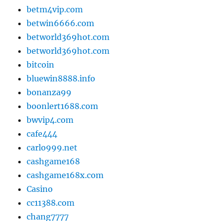
betm4vip.com
betwin6666.com
betworld369hot.com
betworld369hot.com
bitcoin
bluewin8888.info
bonanza99
boonlert1688.com
bwvip4.com
cafe444
carlo999.net
cashgame168
cashgame168x.com
Casino
cc11388.com
chang7777