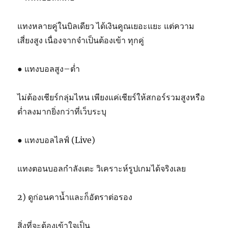
แทงหลายคู่ในบิลเดียว ได้เงินคูณเยอะแยะ แต่ความ
เสี่ยงสูง เนื่องจากจำเป็นต้องเข้า ทุกคู่
● แทงบอลสูง–ต่ำ
ไม่ต้องเชียร์กลุ่มไหน เพียงแค่เชียร์ให้สกอร์รวมสูงหรือ
ต่ำลงมากยิ่งกว่าที่เว็บระบุ
● แทงบอลไลฟ์ (Live)
แทงตอนบอลกำลังเตะ วิเคราะห์รูปเกมได้จริงเลย
2) ดูก่อนคาน้ำและก็อัตราต่อรอง
สิ่งที่จะต้องเข้าใจเป็น