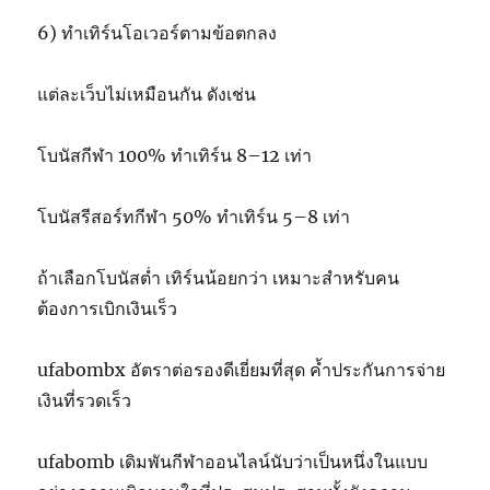
6) ทำเทิร์นโอเวอร์ตามข้อตกลง
แต่ละเว็บไม่เหมือนกัน ดังเช่น
โบนัสกีฬา 100% ทำเทิร์น 8–12 เท่า
โบนัสรีสอร์ทกีฬา 50% ทำเทิร์น 5–8 เท่า
ถ้าเลือกโบนัสต่ำ เทิร์นน้อยกว่า เหมาะสำหรับคน
ต้องการเบิกเงินเร็ว
ufabombx อัตราต่อรองดีเยี่ยมที่สุด ค้ำประกันการจ่าย
เงินที่รวดเร็ว
ufabomb เดิมพันกีฬาออนไลน์นับว่าเป็นหนึ่งในแบบ