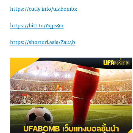
https://cutly.info/ufabombx
https://bitt.to/0qps9n
https://shorturl.asia/Za24b