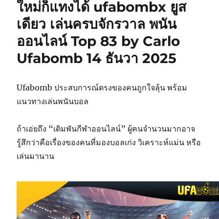
ใหม่ก็แทงได้ ufabombx ยูส
เดียว เล่นครบจักรวาล พนัน
ออนไลน์ Top 83 by Carlo
Ufabomb 14 ธันวา 2025
Ufabomb ประสบการณ์ตรงของคนถูกใจลุ้น พร้อม
แนวทางเล่นพนันบอล
ถ้าเอ่ยถึง “เดิมพันกีฬาออนไลน์” ผู้คนจำนวนมากอาจ
รู้สึกว่าคือเรื่องของคนที่มองบอลเก่ง วิเคราะห์แม่น หรือ
เล่นมานาน