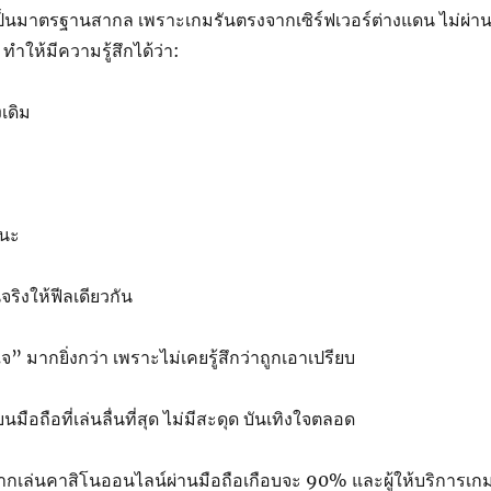
บเป็นมาตรฐานสากล เพราะเกมรันตรงจากเซิร์ฟเวอร์ต่างแดน ไม่ผ่า
ทำให้มีความรู้สึกได้ว่า:
เดิม
ชนะ
จริงให้ฟีลเดียวกัน
จ” มากยิ่งกว่า เพราะไม่เคยรู้สึกว่าถูกเอาเปรียบ
มือถือที่เล่นลื่นที่สุด ไม่มีสะดุด บันเทิงใจตลอด
กเล่นคาสิโนออนไลน์ผ่านมือถือเกือบจะ 90% และผู้ให้บริการเก