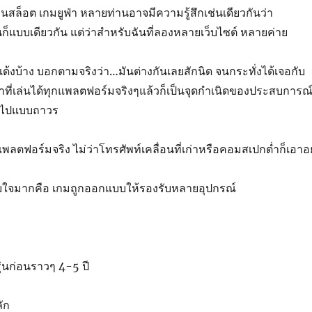
นสล็อต เกมยูฟ่า หลายท่านอาจมีความรู้สึกเช่นเดียวกันว่า
็แบบเดียวกัน แต่ว่าสำหรับฉันที่ลองหลายเว็บไซต์ หลายค่าย
าง เด้งบ้าง บอกตามจริงว่า…มันต่างกันเลยสักนิด จนกระทั่งได้เจอกับ
าที่เล่นได้ทุกแพลตฟอร์มจริงๆแล้วก็เป็นจุดกำเนิดของประสบการณ์ท
็อตไปแบบถาวร
กแพลตฟอร์มจริง ไม่ว่าโทรศัพท์เคลื่อนที่เก่าหรือคอมสเปกต่ำก็เอาอยู
จับใจมากคือ เกมถูกออกแบบให้รองรับหลายอุปกรณ์
ุ่นก่อนราวๆ 4-5 ปี
ัก