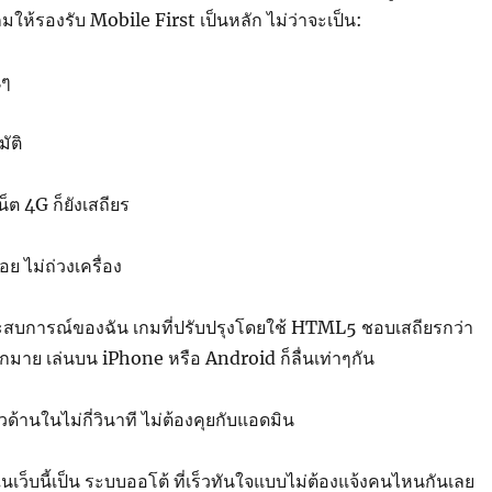
มให้รองรับ Mobile First เป็นหลัก ไม่ว่าจะเป็น:
นๆ
ัติ
็ต 4G ก็ยังเสถียร
ย ไม่ถ่วงเครื่อง
ระสบการณ์ของฉัน เกมที่ปรับปรุงโดยใช้ HTML5 ชอบเสถียรกว่า
มาย เล่นบน iPhone หรือ Android ก็ลื่นเท่าๆกัน
้านในไม่กี่วินาที ไม่ต้องคุยกับแอดมิน
นใจในเว็บนี้เป็น ระบบออโต้ ที่เร็วทันใจแบบไม่ต้องแจ้งคนไหนกันเลย