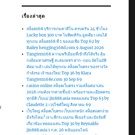
เรื่องล่าสุด
4
สล็อต168 บริการเกมคาสิโน ครบครัน 24 ชั่วโมง
Lucky box 300 บาท ไม่ติดเทิร์น ยูสเดียว เล่นได้
ทุกเกม สล็อต168 ที่ 1 ของเอเชีย Top 62 by
Bailey hengjing168d.com 9 August 2026
Tangtem168 ความพรีเมียมที่เข้าถึงได้จริง ลุ้น
กงล้อมหาเศรษฐี สะสมเพชร ฝาก-ถอน อัตโนมัติ
คัดมาแล้ว เล่นได้ทุกเกม สล็อตเว็บตรง ของรางวัล
กำลังรอ เจ้าของใหม่ Top 36 by Kiara
Tangtem168e.com 30 Sep 69
casino online สล็อตเว็บตรง รวมสล็อตน่าเล่น
2026 เกมดังจากค่ายชั้นนำ พร้อมรายละเอียดครบ
ทุกมิติ เว็บแม่ jin888.asia ทดลองเล่น Top 63 by
Claudette 2 เวปไซต์ใหญ่ สิงหาคม 69
บ
เว็บใหญ่ สล็อตเว็บตรง เว็บแจกหนัก สล็อตแตกง่าย
มีจริงไหม? เจาะลึกระบบเกม ฟีเจอร์ และปัจจัยที่
เกี่ยวข้อง ทดลองเล่น Top 30 by Reynaldo
jin888.asia 1 ก.ค. 26 พนันออนไลน์