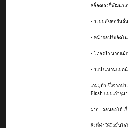
สล็อตเองก็พัฒนาเก
• ระบบทัชสกรีนลื่
• หน้าจอปรับอัตโนม
• โหลดไว หากแม้เน
• รับประทานแบตน้อ
เกมยูฟ่า ซึ่งจากป
Flash แบบเก่าๆมาก
ฝาก–ถอนออโต้ เร็วด
สิ่งที่ทำให้ยิ่งมั่