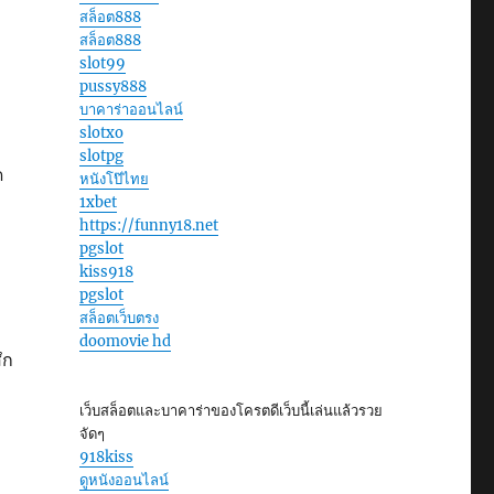
สล็อต888
สล็อต888
slot99
pussy888
บาคาร่าออนไลน์
slotxo
slotpg
ด
หนังโป๊ไทย
1xbet
https://funny18.net
pgslot
kiss918
pgslot
สล็อตเว็บตรง
doomovie hd
ึก
เว็บสล็อตและบาคาร่าของโครตดีเว็บนี้เล่นแล้วรวย
จัดๆ
918kiss
ดูหนังออนไลน์