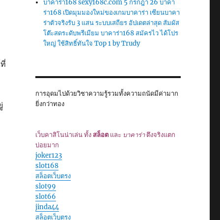
บาคาร่า168 sexy168c.com 5 กรกฎา 26 บาคา
ร่า168 เปิดมุมมองใหม่ของเกมบาคาร่า เซียนบาคา
ร่าตัวจริงรับ 3 แสน ระบบเสถียร อัปเดตล่าสุด สัมผัส
โต๊ะสดระดับพรีเมียม บาคาร่า168 สมัครไว ได้โปร
ใหญ่ ใช้สิทธิ์ทันใจ Top 1 by Trudy
ี่
การอุดมไปด้วยวิชาความรู้รวมทั้งความถนัดมีค่ามาก
ยิ่งกว่าทอง
่
เว็บคาสิโนน่าเล่น ทั้ง
สล็อต
และ
บาคาร่า
ตึงจริงแตก
บ่อยมาก
joker123
slot168
สล็อตเว็บตรง
slot99
slot66
jinda44
สล็อตเว็บตรง