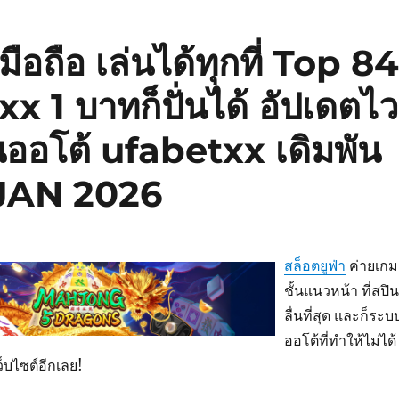
ือถือ เล่นได้ทุกที่ Top 8
 1 บาทก็ปั่นได้ อัปเดตไว
ออโต้ ufabetxx เดิมพัน
9 JAN 2026
สล็อตยูฟ่า
ค่ายเกม
ชั้นแนวหน้า ที่สปิน
ลื่นที่สุด และก็ระบ
ออโต้ที่ทำให้ไม่ได้
็บไซต์อีกเลย!