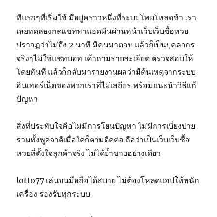
ทีแรกๆที่เริ่มใช้ มีอยู่คราวหนึ่งที่ระบบโพยโหลดช้า เรา
เลยทดลองกดแชทหาแอดมินผ่านหน้าเว็บเว็บซื้อหวย
ปรากฏว่าไม่ถึง 2 นาที มีคนมาตอบ แล้วก็เป็นบุคลากร
จริงๆไม่ใช่แชทบอท เค้าถามรายละเอียด ตรวจสอบให้
โดยทันที แล้วก็กลับมารายงานผลว่ามีต้นเหตุจากระบบ
อินเทอร์เน็ตของพวกเราที่ไม่เสถียร พร้อมแนะนำวิธีแก้
ปัญหา
สิ่งที่ประทับใจคือไม่มีการโยนปัญหา ไม่มีการเบี่ยงบ่าย
รวมทั้งพูดจาดีเมื่อใดก็ตามติดต่อ ถือว่าเป็นเว็บเว็บซื้อ
หวยที่ตั้งใจลูกค้าจริง ไม่ได้ย้ำขายอย่างเดียว
lotto77 เล่นบนมือถือได้สบาย ไม่ต้องโหลดแอปให้หนัก
เครื่อง รองรับทุกระบบ