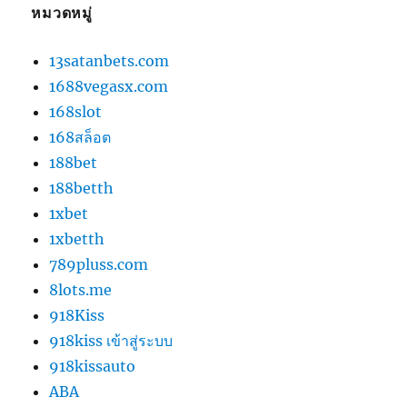
หมวดหมู่
13satanbets.com
1688vegasx.com
168slot
168สล็อต
188bet
188betth
1xbet
1xbetth
789pluss.com
8lots.me
918Kiss
918kiss เข้าสู่ระบบ
918kissauto
ABA