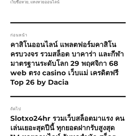
เขียน
เมื่อ
แบบ
หมู่
กำกับ
เว็บซื้อหวย
,
แทงหวยออนไลน์
เรื่อง
แนะแนว
ก่อนหน้า
เรื่อง
คาสิโนออนไลน์ แพลตฟอร์มคาสิโน
เรื่อง
ก่อน
ครบวงจร รวมสล็อต บาคาร่า และกีฬา
หน้า:
มาตรฐานระดับโลก 29 พฤศจิกา 68
web ตรง casino เว็บแม่ เครดิตฟรี
Top 26 by Dacia
ถัดไป
Slotxo24hr รวมเว็บสล็อตมาแรง คน
เรื่อง
ต่อ
เล่นเยอะสุดปีนี้ ทุกยอดฝากรับสูงสุด
ไป: