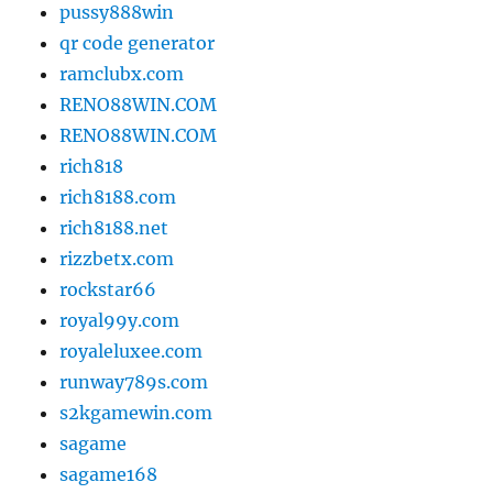
pussy888win
qr code generator
ramclubx.com
RENO88WIN.COM
RENO88WIN.COM
rich818
rich8188.com
rich8188.net
rizzbetx.com
rockstar66
royal99y.com
royaleluxee.com
runway789s.com
s2kgamewin.com
sagame
sagame168