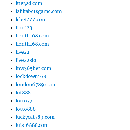
ktv4sd.com
lalikabetsgame.com
lcbet444.com
lion123
lionth168.com
lionth168.com
live22
live22slot
lnw365bet.com
lockdown168
london6789.com
lot888
lotto77
lotto888
luckycat789.com
luis16888.com