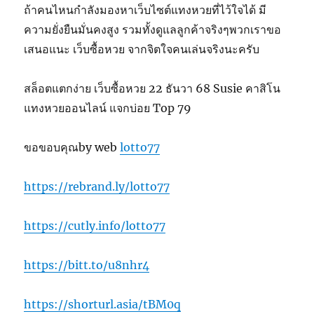
ถ้าคนไหนกำลังมองหาเว็บไซต์แทงหวยที่ไว้ใจได้ มี
ความยั่งยืนมั่นคงสูง รวมทั้งดูแลลูกค้าจริงๆพวกเราขอ
เสนอแนะ เว็บซื้อหวย จากจิตใจคนเล่นจริงนะครับ
สล็อตแตกง่าย เว็บซื้อหวย 22 ธันวา 68 Susie คาสิโน
แทงหวยออนไลน์ แจกบ่อย Top 79
ขอขอบคุณby web
lotto77
https://rebrand.ly/lotto77
https://cutly.info/lotto77
https://bitt.to/u8nhr4
https://shorturl.asia/tBM0q