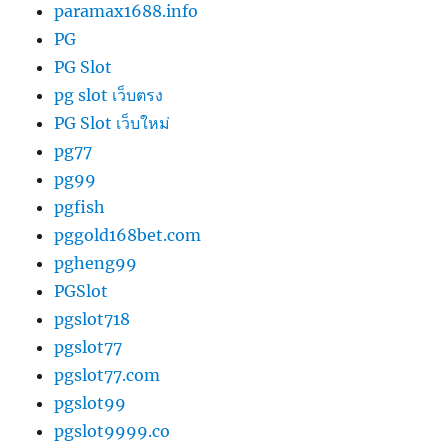
paramax1688.info
PG
PG Slot
pg slot เว็บตรง
PG Slot เว็บใหม่
pg77
pg99
pgfish
pggold168bet.com
pgheng99
PGSlot
pgslot718
pgslot77
pgslot77.com
pgslot99
pgslot9999.co