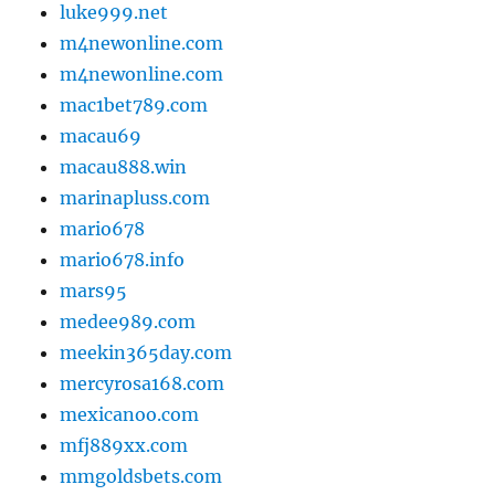
luke999.net
m4newonline.com
m4newonline.com
mac1bet789.com
macau69
macau888.win
marinapluss.com
mario678
mario678.info
mars95
medee989.com
meekin365day.com
mercyrosa168.com
mexicanoo.com
mfj889xx.com
mmgoldsbets.com