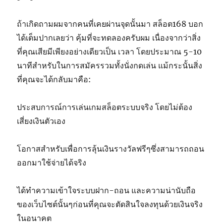
ถ้าเกิดถามผมจากคนที่เคยผ่านจุดนั้นมา สล็อต168 บอก
ได้เต็มปากเลยว่า คุ้มที่จะทดลองครับผม เนื่องจากว่าสิ่ง
ที่คุณเสียมีเพียงอย่างเดียวเป็น เวลา โดยประมาณ 5-10
นาทีสำหรับในการสมัครรวมทั้งนั่งกดเล่น แม้กระนั้นสิ่ง
ที่คุณจะได้กลับมาคือ:
ประสบการณ์การเล่นเกมสล็อตระบบจริง โดยไม่ต้อง
เสี่ยงเงินตัวเอง
โอกาสสำหรับเพื่อการลุ้นเงินรางวัลฟรีๆซึ่งสามารถถอน
ออกมาใช้จ่ายได้จริง
ได้ทำความเข้าใจระบบฝาก-ถอน และความน่านับถือ
ของเว็บไซต์นั้นๆก่อนที่คุณจะตัดสินใจลงทุนด้วยเงินจริง
ในอนาคต