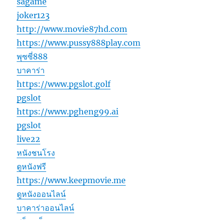
sagame
joker123
http://www.movie87hd.com
https://www.pussy888play.com
พุซซี่888
บาคาร่า
https://www.pgslot.golf
pgslot
https://www.pgheng99.ai
pgslot
live22
หนังชนโรง
ดูหนังฟรี
https://www.keepmovie.me
ดูหนังออนไลน์
บาคาร่าออนไลน์