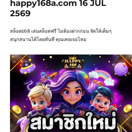
happy168a.com 16 JUL
2569
สล็อต168 เล่นสล็อตฟรี ไม่ต้องฝากก่อน จัดให้เต็มๆ
สนุกสนานได้โดยทันที คุณเคยเจอไหม