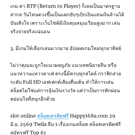
เกม ค่า RTP (Return to Player) ก็เลยเป็นมาตรฐาน
สากล วันไหนดวงขึ้นเป็นแตกยับๆเบิกเงินแสนเงินล้านได้
บันเทิงใจ เพราะเว็บไซต์มีเงินทุนหมุนเวียนสูงมาก เล่น
จริงจ่ายจริงแน่นอน
3. มีเกมให้เลือกเล่นมากมาย อัปเดตเกมใหม่ทุกอาทิตย์
ไม่ว่าคุณจะถูกใจแนวผจญภัย แนวเทพนิยายจีน หรือ
แนวหวานแหววคาเฟ่ ตรงนี้มีครบทุกสไตล์ กราฟิกสวย
ระดับ Full HD เอฟเฟกต์เสียงตื่นเต้น ทำให้การเล่น
สล็อตไม่ใช่แค่การลุ้นเงินรางวัล แต่ว่าเป็นการพักผ่อน
หย่อนใจที่สนุกอีกด้วย
slot online
สล็อตเครดิตฟรี
Happy168a.com 29
มิ.ย. 2569 Twila ยืน 1 เรื่องเกมสล็อต สล็อตเครดิตฟรี
สมัครฟรี Top 61