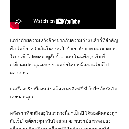
แต่ว่าด้วยความหวังลึกๆบวกกับความว่าง แล้วก็ที่สำคัญ
คือ ไม่ต้องควักเงินในกระเป๋าตัวเองสักบาท ผมเลยตกลง
ใจกดเข้าไปทดลองดูสักตั้ง… และโน่นคือจุดเริ่มที่
เปลี่ยนแปลงมุมมองของผมต่อโลกพนันออนไลน์ไป
ตลอดกาล
แฉเรื่องจริง เบื้องหลัง สล็อตเครดิตฟรี ที่เว็บไซต์พนันไม่
เคยบอกคุณ
หลังจากที่ผมสิงอยู่ในแวดวงนี้มาเป็นปี ได้ลองผิดลองถูก
กับเว็บไซต์ต่างๆมานับไม่ถ้วน ผมพบว่าข้อตกลงของ