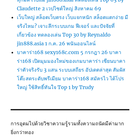
Claudette 2 เวปไซต์ใหญ่ สิงหาคม 69
เว็บใหญ่ สล็อตเว็บตรง เว็บแจกหนัก สล็อตแตกง่าย มี
จริงไหม? เจาะลึกระบบเกม ฟีเจอร์ และปัจจัยที่
เกี่ยวข้อง ทดลองเล่น Top 30 by Reynaldo
jin888.asia 1 ก.ค. 26 พนันออนไลน์
บาคาร่า168 sexy168c.com 5 กรกฎา 26 บาคา
ร่า168 เปิดมุมมองใหม่ของเกมบาคาร่า เซียนบาคา
ร่าตัวจริงรับ 3 แสน ระบบเสถียร อัปเดตล่าสุด สัมผัส
โต๊ะสดระดับพรีเมียม บาคาร่า168 สมัครไว ได้โปร
ใหญ่ ใช้สิทธิ์ทันใจ Top 1 by Trudy
การอุดมไปด้วยวิชาความรู้รวมทั้งความถนัดมีค่ามาก
ยิ่งกว่าทอง