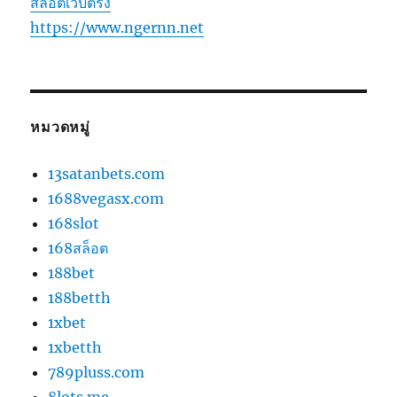
สล็อตเว็บตรง
https://www.ngernn.net
หมวดหมู่
13satanbets.com
1688vegasx.com
168slot
168สล็อต
188bet
188betth
1xbet
1xbetth
789pluss.com
8lots.me