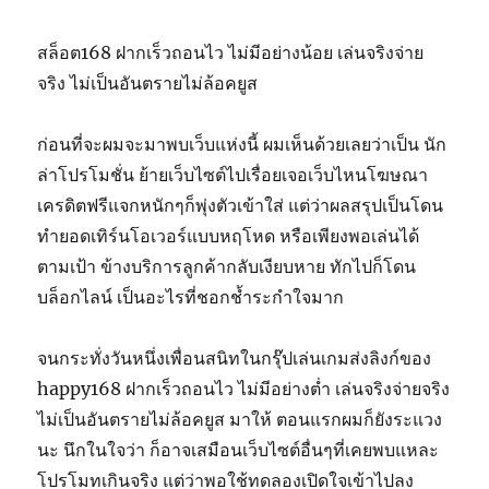
สล็อต168 ฝากเร็วถอนไว ไม่มีอย่างน้อย เล่นจริงจ่าย
จริง ไม่เป็นอันตรายไม่ล้อคยูส
ก่อนที่จะผมจะมาพบเว็บแห่งนี้ ผมเห็นด้วยเลยว่าเป็น นัก
ล่าโปรโมชั่น ย้ายเว็บไซต์ไปเรื่อยเจอเว็บไหนโฆษณา
เครดิตฟรีแจกหนักๆก็พุ่งตัวเข้าใส่ แต่ว่าผลสรุปเป็นโดน
ทำยอดเทิร์นโอเวอร์แบบหฤโหด หรือเพียงพอเล่นได้
ตามเป้า ข้างบริการลูกค้ากลับเงียบหาย ทักไปก็โดน
บล็อกไลน์ เป็นอะไรที่ชอกช้ำระกำใจมาก
จนกระทั่งวันหนึ่งเพื่อนสนิทในกรุ๊ปเล่นเกมส่งลิงก์ของ
happy168 ฝากเร็วถอนไว ไม่มีอย่างต่ำ เล่นจริงจ่ายจริง
ไม่เป็นอันตรายไม่ล้อคยูส มาให้ ตอนแรกผมก็ยังระแวง
นะ นึกในใจว่า ก็อาจเสมือนเว็บไซต์อื่นๆที่เคยพบแหละ
โปรโมทเกินจริง แต่ว่าพอใช้ทดลองเปิดใจเข้าไปลง