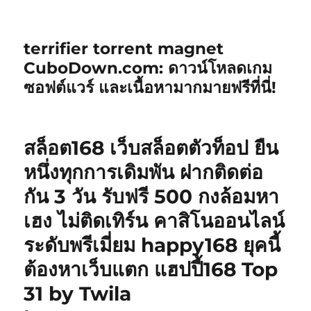
terrifier torrent magnet
CuboDown.com: ดาวน์โหลดเกม
ซอฟต์แวร์ และเนื้อหามากมายฟรีที่นี่!
สล็อต168 เว็บสล็อตตัวท็อป ยืน
หนึ่งทุกการเดิมพัน ฝากติดต่อ
กัน 3 วัน รับฟรี 500 กงล้อมหา
เฮง ไม่ติดเทิร์น คาสิโนออนไลน์
ระดับพรีเมี่ยม happy168 ยุคนี้
ต้องหาเว็บแตก แฮปปี้168 Top
31 by Twila