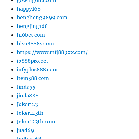
happy168
hengheng9899.com
hengjing168
hi6bet.com
hiso8888s.com
https://www.mfj889xx.com/
ib888pro.bet
infyplus888.com
item388.com
Jinda55
jinda888
Joker123
Joker123th
Joker123th.com
juad69
Judhai168