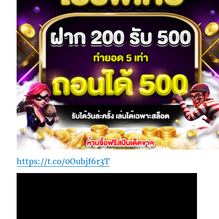
https://t.co/0Oubjf6r3T