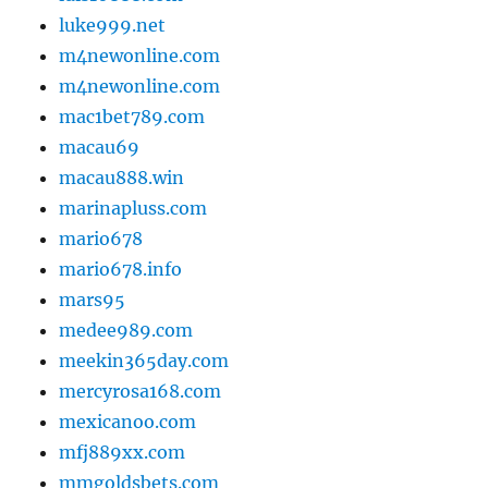
luke999.net
m4newonline.com
m4newonline.com
mac1bet789.com
macau69
macau888.win
marinapluss.com
mario678
mario678.info
mars95
medee989.com
meekin365day.com
mercyrosa168.com
mexicanoo.com
mfj889xx.com
mmgoldsbets.com