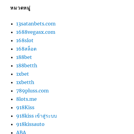
หมวดหมู่
13satanbets.com
1688vegasx.com
168slot
168สล็อต
188bet
188betth
1xbet
1xbetth
789pluss.com
8lots.me
918Kiss
918kiss เข้าสู่ระบบ
918kissauto
ABA