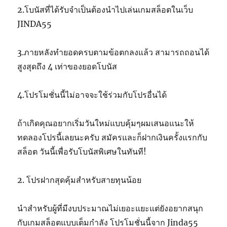
2.โบนัสที่ได้รับจำเป็นต้องนำไปเล่นเกมสล็อตในเว็บ
JINDA55
3.ภายหลังทำยอดครบตามข้อตกลงแล้ว สามารถถอนได้
สูงสุดถึง 4 เท่าของยอดโบนัส
4.โปรโมชั่นนี้ไม่อาจจะใช้ร่วมกับโปรอื่นได้
ถ้าเกิดคุณอยากเริ่มวันใหม่แบบคุ้มๆผมเสนอแนะให้
ทดลองโปรนี้เลยนะครับ สมัครและก็ฝากเงินครั้งแรกกับ
สล็อต วันนี้เพื่อรับโบนัสพิเศษในทันที!
2. โปรฝากสุดคุ้มสำหรับสายทุนน้อย
นำสำหรับผู้ที่มีงบประมาณไม่เยอะแยะแต่ยังอยากสนุก
กับเกมสล็อตแบบเต็มกำลัง โปรโมชั่นนี้จาก Jinda55