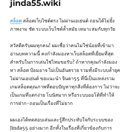
jinda55.wiki
สล็อต
สล็อตเว็บไซต์ตรง ไม่ผ่านเอเย่นต์ ถอนได้ไม่ยั้ง
ภาพงาม ชัด ระบบเว็บไซต์ล้ำสมัย เหมาะสมกับทุกวัย
สวัสดีครับผมทุกคน! ผมเชื่อว่าคนไม่ใช่น้อยที่เข้ามา
อ่านบทความนี้ คงกำลังมองหาเว็บสล็อตที่เยี่ยมที่สุด
สำหรับในการเล่นใช่ไหมขอรับ? ถ้าหากคุณกำลังมอง
หา สล็อต ป้อมอาจ ไม่เป็นอันตราย รวมทั้งมีระบบล้ำยุค
ไม่ผ่านเอเย่นต์ ขอแนะนำ จินดา55 ที่นี่เป็นแหล่งรวม
เกมสล็อตคุณภาพที่ตอบปัญหาทุกสิ่งที่ต้องการ ไม่ว่าจะ
เป็นเกมที่แตกง่าย โบนัสมาก หรือระบบออโต้ที่ทำให้
การฝาก-ถอนเป็นเรื่องที่ไม่ยาก
ผมเองได้ทดสอบเล่นและรู้สึกประทับใจกับระบบของ
Jinda55 อย่างมาก อีกทั้งในเรื่องที่เกี่ยวข้องกับการ