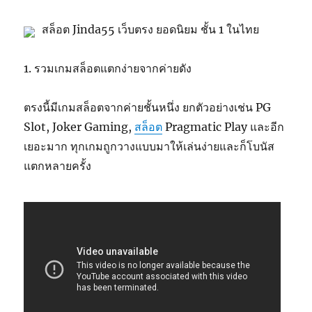
สล็อต Jinda55 เว็บตรง ยอดนิยม ชั้น 1 ในไทย
1. รวมเกมสล็อตแตกง่ายจากค่ายดัง
ตรงนี้มีเกมสล็อตจากค่ายชั้นหนึ่ง ยกตัวอย่างเช่น PG
Slot, Joker Gaming,
สล็อต
Pragmatic Play และอีก
เยอะมาก ทุกเกมถูกวางแบบมาให้เล่นง่ายและก็โบนัส
แตกหลายครั้ง