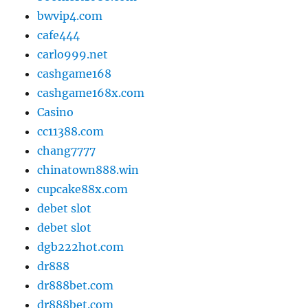
bwvip4.com
cafe444
carlo999.net
cashgame168
cashgame168x.com
Casino
cc11388.com
chang7777
chinatown888.win
cupcake88x.com
debet slot
debet slot
dgb222hot.com
dr888
dr888bet.com
dr888bet.com