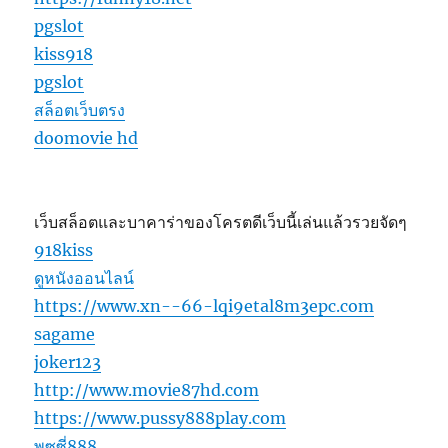
pgslot
kiss918
pgslot
สล็อตเว็บตรง
doomovie hd
เว็บสล็อตและบาคาร่าของโครตดีเว็บนี้เล่นแล้วรวยจัดๆ
918kiss
ดูหนังออนไลน์
https://www.xn--66-lqi9etal8m3epc.com
sagame
joker123
http://www.movie87hd.com
https://www.pussy888play.com
พุซซี่888