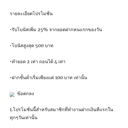
รายละเอียดโปรโมชั่น
•รับโบนัสเพิ่ม 25% จากยอดฝากหนแรกของวัน
•โบนัสสูงสุด 500 บาท
•ทำยอด 2 เท่า ถอนได้ 4 เท่า
•ฝากขั้นต่ำเริ่มเพียงแค่ 100 บาท เท่านั้น
ข้อตกลง
1.โปรโมชั่นนี้สำหรับสมาชิกที่ทำงานฝากเงินทีแรกใน
ทุกๆวันเท่านั้น