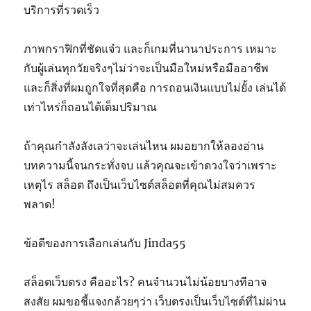
บริการที่รวดเร็ว
ภาพกราฟิกที่ชัดแจ๋ว และก็เกมที่นานาประการ เหมาะ
กับผู้เล่นทุกวัยจริงๆไม่ว่าจะเป็นมือใหม่หรือมืออาชีพ
และก็สิ่งที่ผมถูกใจที่สุดคือ การถอนเงินแบบไม่ยั้ง เล่นได้
เท่าไหร่ก็ถอนได้เต็มปริมาณ
ถ้าคุณกำลังลังเลว่าจะเล่นไหน ผมอยากให้ลองอ่าน
บทความนี้จนกระทั่งจบ แล้วคุณจะเข้าดวงใจว่าเพราะ
เหตุไร สล็อต ถึงเป็นเว็บไซต์สล็อตที่คุณไม่สมควร
พลาด!
ข้อดีของการเลือกเล่นกับ Jinda55
สล็อตเว็บตรง คืออะไร? คนจำนวนไม่น้อยบางทีอาจ
สงสัย ผมขอชี้แจงกล้วยๆว่า เว็บตรงเป็นเว็บไซต์ที่ไม่ผ่าน