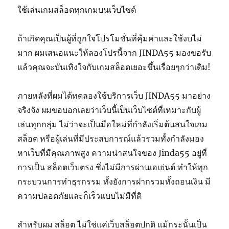
ใช้เล่นเกมสล็อตทุกเกมบนเว็บไซต์
ถ้าเกิดคุณเป็นผู้ที่ถูกใจโปรโมชั่นที่คุ้มค่าและใช้งบไม่
มาก ผมเสนอแนะให้ลองโปรนี้จาก JINDA55 มองขอรับ
แล้วคุณจะบันเทิงใจกับเกมสล็อตเยอะขึ้นเรื่อยๆกว่าเดิม!
ภายหลังที่ผมได้ทดลองใช้บริการเว็บ JINDA55 มาอย่าง
จริงจัง ผมขอบอกเลยว่าเว็บนี้เป็นเว็บไซต์ที่เหมาะกับผู้
เล่นทุกกลุ่ม ไม่ว่าจะเป็นมือใหม่ที่กำลังเริ่มต้นสนใจเกม
สล็อต หรือผู้เล่นที่มีประสบการณ์แล้วรวมทั้งกำลังมอง
หาเว็บที่มีคุณภาพสูง ความน่าสนใจของ Jinda55 อยู่ที่
การเป็น สล็อตเว็บตรง ซึ่งไม่มีการผ่านเอเย่นต์ ทำให้ทุก
กระบวนการทำธุรกรรม ทั้งยังการฝากรวมทั้งถอนเงิน มี
ความปลอดภัยและก็เร็วแบบไม่มีที่ติ
สำหรับผม สล็อต ไม่ใช่แค่เว็บสล็อตปกติ แม้กระนั้นเป็น