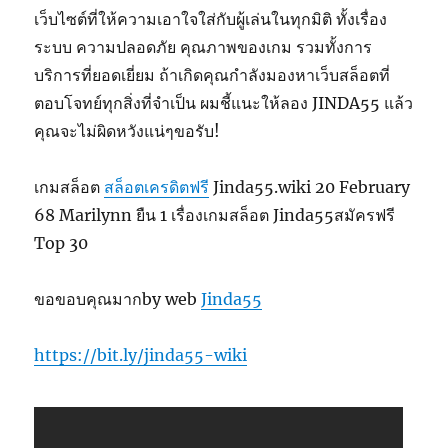
เว็บไซต์ที่ให้ความเอาใจใส่กับผู้เล่นในทุกมิติ ทั้งเรื่อง
ระบบ ความปลอดภัย คุณภาพของเกม รวมทั้งการ
บริการที่ยอดเยี่ยม ถ้าเกิดคุณกำลังมองหาเว็บสล็อตที่
ตอบโจทย์ทุกสิ่งที่จำเป็น ผมชี้แนะให้ลอง JINDA55 แล้ว
คุณจะไม่ผิดหวังแน่ๆขอรับ!
เกมสล็อต
สล็อตเครดิตฟรี
Jinda55.wiki 20 February
68 Marilynn ยืน 1 เรื่องเกมสล็อต Jinda55สมัครฟรี
Top 30
ขอขอบคุณมากby web
Jinda55
https://bit.ly/jinda55-wiki