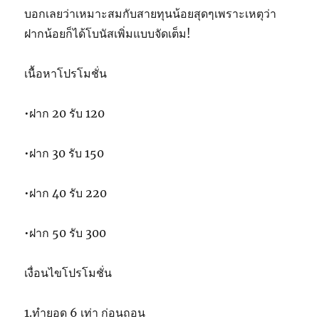
บอกเลยว่าเหมาะสมกับสายทุนน้อยสุดๆเพราะเหตุว่า
ฝากน้อยก็ได้โบนัสเพิ่มแบบจัดเต็ม!
เนื้อหาโปรโมชั่น
•ฝาก 20 รับ 120
•ฝาก 30 รับ 150
•ฝาก 40 รับ 220
•ฝาก 50 รับ 300
เงื่อนไขโปรโมชั่น
1.ทำยอด 6 เท่า ก่อนถอน