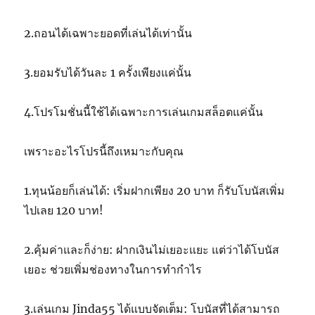
2.ถอนได้เฉพาะยอดที่เล่นได้เท่านั้น
3.ยอมรับได้วันละ 1 ครั้งเพียงแค่นั้น
4.โปรโมชั่นนี้ใช้ได้เฉพาะการเล่นเกมสล็อตแค่นั้น
เพราะอะไรโปรนี้ถึงเหมาะกับคุณ
1.ทุนน้อยก็เล่นได้: เริ่มฝากเพียง 20 บาท ก็รับโบนัสเพิ่ม
ไปเลย 120 บาท!
2.คุ้มค่าและก็ง่าย: ฝากเงินไม่เยอะแยะ แต่ว่าได้โบนัส
เยอะ ช่วยเพิ่มช่องทางในการทำกำไร
3.เล่นเกม Jinda55 ได้แบบจัดเต็ม: โบนัสที่ได้สามารถ